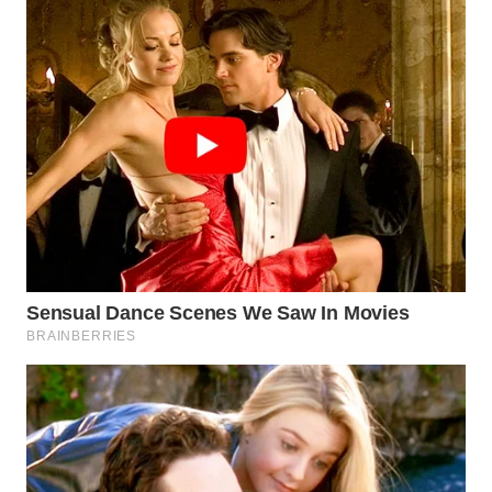
WN
TAPANULI
SELATAN
WN
TANJUNG
LESUNG
WN
KARO
WN
SIMALUNGUN
WN
LABUHANBATU
WN