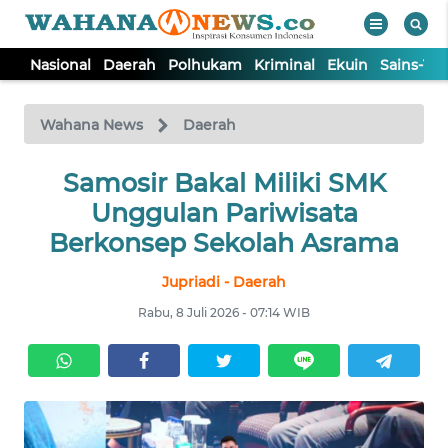
Nasional
Daerah
Polhukam
Kriminal
Ekuin
Sains-Te
WAHANA
Tutup
TV
Wahana News
Daerah
NASIONAL
Samosir Bakal Miliki SMK
Unggulan Pariwisata
DAERAH
Berkonsep Sekolah Asrama
Jupriadi - Daerah
POLHUKAM
Rabu, 8 Juli 2026 - 07:14 WIB
KRIMINAL
EKUIN