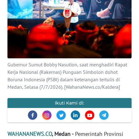
SAINS-TEKNO
KESEHATAN
INTERNASIONAL
SERBA-SERBI
Gubernur Sumut Bobby Nasution, saat menghadiri Rapat
Kerja Nasional (Rakernas) Punguan Simbolon dohot
PENDIDIKAN
Boruna Indonesia (PSBI) dalam keterangan tertulis di
Medan, Selasa (7/7/2026). [WahanaNews.co/Kaldera]
OLAHRAGA
Ikuti Kami di:
OPINI
EDITORIAL
WAHANANEWS.CO
, Medan -
Pemerintah Provinsi