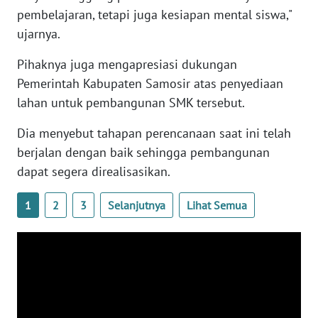
WN
pembelajaran, tetapi juga kesiapan mental siswa,"
BANTEN
ujarnya.
Pihaknya juga mengapresiasi dukungan
WN
NTT
Pemerintah Kabupaten Samosir atas penyediaan
lahan untuk pembangunan SMK tersebut.
WN
Dia menyebut tahapan perencanaan saat ini telah
KEPRI
berjalan dengan baik sehingga pembangunan
WN
dapat segera direalisasikan.
PAPUA
1
2
3
Selanjutnya
Lihat Semua
WN
PAPUA
BARAT
WN
RIAU