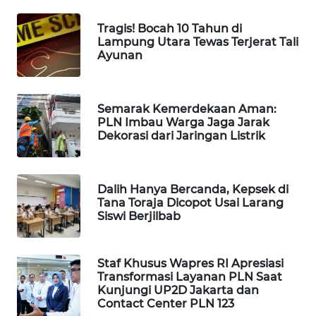
WAHANA
Tragis! Bocah 10 Tahun di
DESA
Lampung Utara Tewas Terjerat Tali
WISATA
Ayunan
LAPAK
WAHANA
Semarak Kemerdekaan Aman:
PLN Imbau Warga Jaga Jarak
Wahana
Dekorasi dari Jaringan Listrik
Network
KONSUMEN
Dalih Hanya Bercanda, Kepsek di
LISTRIK
Tana Toraja Dicopot Usai Larang
Siswi Berjilbab
MASYARAKAT
KELISTRIKAN
Staf Khusus Wapres RI Apresiasi
Transformasi Layanan PLN Saat
WALINKI
Kunjungi UP2D Jakarta dan
ID
Contact Center PLN 123