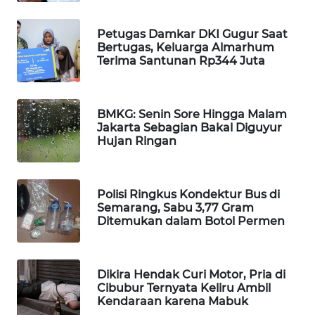
MAWAKA
Petugas Damkar DKI Gugur Saat
ID
Bertugas, Keluarga Almarhum
Terima Santunan Rp344 Juta
MARTABAT
NET
BMKG: Senin Sore Hingga Malam
Jakarta Sebagian Bakal Diguyur
PLN
Hujan Ringan
WATCH
MKLI
Polisi Ringkus Kondektur Bus di
Semarang, Sabu 3,77 Gram
LPKKI
Ditemukan dalam Botol Permen
LKKI
Dikira Hendak Curi Motor, Pria di
Cibubur Ternyata Keliru Ambil
KOPEKLIN
Kendaraan karena Mabuk