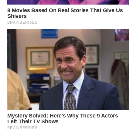
WN
MALUKU
WN
MALUT
WN
DAIRI
WN
DANAU
TOBA
WN
NIAS
WN
LANGKAT