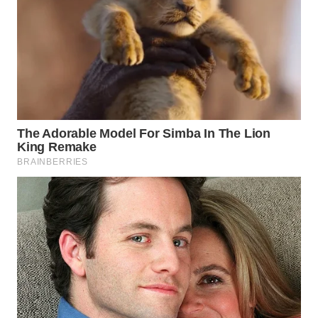
WAHANA
LISTRIK
WAHANA
TRAVEL
WAHANA
TV
WAHANANEWS
ID
WAHANANEWS
CO ID
WAHANANEWS
NET