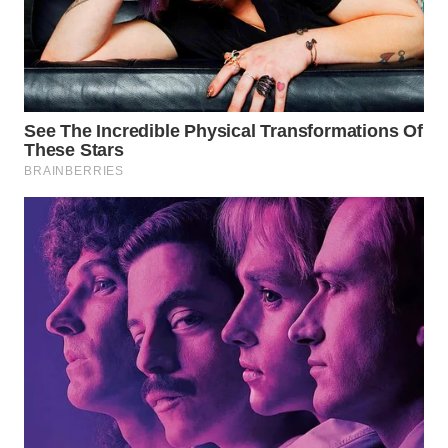
WN
KALTARA
WN
KALSEL
WN
KALTIM
WN
SULSEL
WN
GORONTALO
WN
SULUT