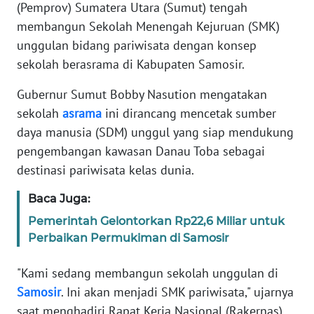
Informasi
(Pemprov) Sumatera Utara (Sumut) tengah
membangun Sekolah Menengah Kejuruan (SMK)
INDEKS
unggulan bidang pariwisata dengan konsep
BERITA
sekolah berasrama di Kabupaten Samosir.
KONTAK
Gubernur Sumut Bobby Nasution mengatakan
KAMI
sekolah
asrama
ini dirancang mencetak sumber
daya manusia (SDM) unggul yang siap mendukung
INFO
pengembangan kawasan Danau Toba sebagai
IKLAN
destinasi pariwisata kelas dunia.
TENTANG
Baca Juga:
KAMI
Pemerintah Gelontorkan Rp22,6 Miliar untuk
Perbaikan Permukiman di Samosir
PEDOMAN
MEDIA
"Kami sedang membangun sekolah unggulan di
SIBER
Samosir
. Ini akan menjadi SMK pariwisata," ujarnya
saat menghadiri Rapat Kerja Nasional (Rakernas)
REDAKSI