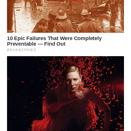
WN
PRIANGAN
TIMUR
WN
SEMARANG
WN
SOLO
WN
BOROBUDUR
WN
MADURA
WN
SURABAYA