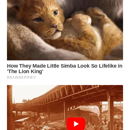
WN
INDRAMAYU
WN
KUNINGAN
WN
MAJALENGKA
WN
SUBANG
WN
SUKABUMI
WN
PURWAKARTA