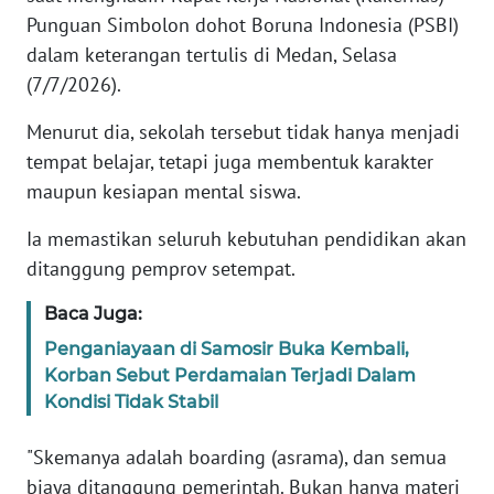
Punguan Simbolon dohot Boruna Indonesia (PSBI)
dalam keterangan tertulis di Medan, Selasa
KARIR
(7/7/2026).
DISCLAIMER
Menurut dia, sekolah tersebut tidak hanya menjadi
tempat belajar, tetapi juga membentuk karakter
Wahana
News
maupun kesiapan mental siswa.
Regional
Ia memastikan seluruh kebutuhan pendidikan akan
ditanggung pemprov setempat.
WN
SUMUT
Baca Juga:
Penganiayaan di Samosir Buka Kembali,
WN
JAKARTA
Korban Sebut Perdamaian Terjadi Dalam
Kondisi Tidak Stabil
WN
JABAR
"Skemanya adalah boarding (asrama), dan semua
biaya ditanggung pemerintah. Bukan hanya materi