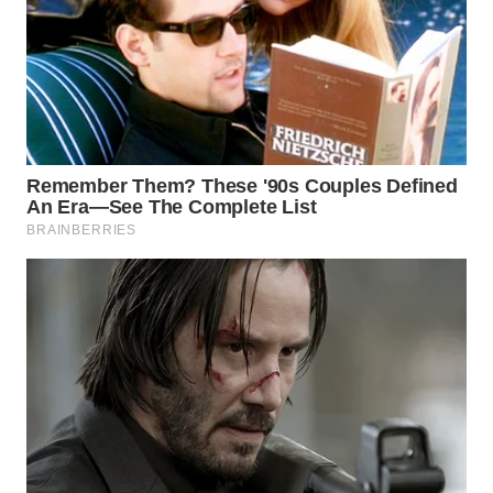
TAPANULI
TENGAH
WN DELI
SERDANG
WN
TEBING
TINGGI
WN
PAKPAK
WN
KARAWANG
WN
BEKASI