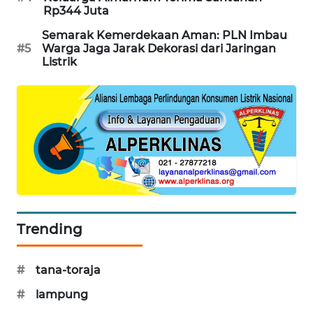
Rp344 Juta
SIBARAGAS
NEWS
Semarak Kemerdekaan Aman: PLN Imbau
#5
Warga Jaga Jarak Dekorasi dari Jaringan
Listrik
METRO
SIANTAR
NEWS
METRO
MEDAN
NEWS
METRO
JAKARTA
Trending
NEWS
#
tana-toraja
KRT
NEWS
#
lampung