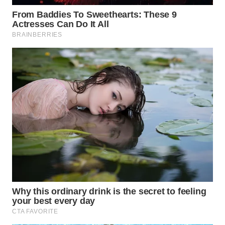
WN
NATUNA
WN
BINTAN
WN
MANDALIKA
WN
LIKUPANG
WN
LABUANBAJO
WN
BORNEO