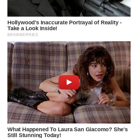
WN
BOGOR
WN
DEPOK
WN
TAPANULI
UTARA
WN
SAMOSIR
WN
PADANG
LAWAS