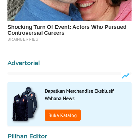
WAHANA
SPORT
WAHANA
UMKM
WAHANA
SELEB
Advertorial
WAHANA
PERSONA
Dapatkan Merchandise Eksklusif
Wahana News
WAHANA
OTOMOTIF
Buka Katalog
WAHANA
HEALTH
Pilihan Editor