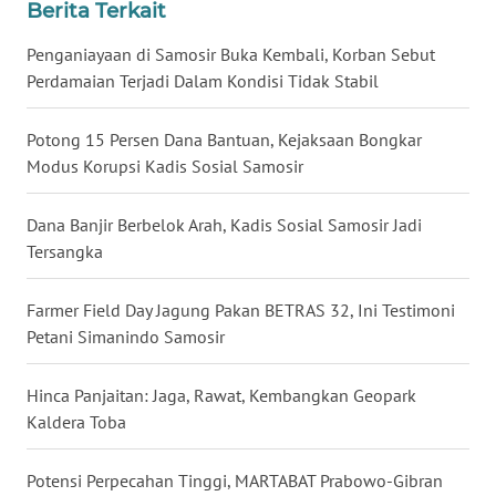
Berita Terkait
WN
Penganiayaan di Samosir Buka Kembali, Korban Sebut
BABEL
Perdamaian Terjadi Dalam Kondisi Tidak Stabil
WN
SUMBAR
Potong 15 Persen Dana Bantuan, Kejaksaan Bongkar
Modus Korupsi Kadis Sosial Samosir
WN
SUMSEL
Dana Banjir Berbelok Arah, Kadis Sosial Samosir Jadi
Tersangka
WN
BENGKULU
Farmer Field Day Jagung Pakan BETRAS 32, Ini Testimoni
Petani Simanindo Samosir
WN
LAMPUNG
Hinca Panjaitan: Jaga, Rawat, Kembangkan Geopark
Kaldera Toba
WN
JATENG
Potensi Perpecahan Tinggi, MARTABAT Prabowo-Gibran