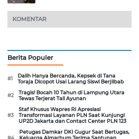
PORTAL
KONSUMEN
KOMENTAR
FORWAMKI
ALPERKLINAS
Berita Populer
FORJASIDA
Dalih Hanya Bercanda, Kepsek di Tana
TAMBANG
#1
Toraja Dicopot Usai Larang Siswi Berjilbab
NEWS
Tragis! Bocah 10 Tahun di Lampung Utara
#2
Tewas Terjerat Tali Ayunan
SITUNGIR
NEWS
Staf Khusus Wapres RI Apresiasi
#3
Transformasi Layanan PLN Saat Kunjungi
UP2D Jakarta dan Contact Center PLN 123
SIDIKALANG
NEWS
Petugas Damkar DKI Gugur Saat Bertugas,
#4
Keluarga Almarhum Terima Santunan