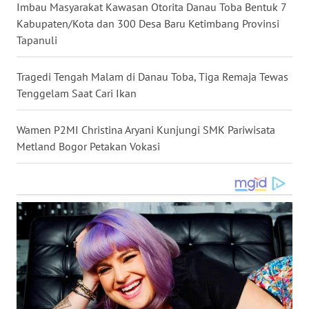
Imbau Masyarakat Kawasan Otorita Danau Toba Bentuk 7
WN
Kabupaten/Kota dan 300 Desa Baru Ketimbang Provinsi
NUSANTARA
Tapanuli
WN
Tragedi Tengah Malam di Danau Toba, Tiga Remaja Tewas
JOGJA
Tenggelam Saat Cari Ikan
WN
Wamen P2MI Christina Aryani Kunjungi SMK Pariwisata
JATIM
Metland Bogor Petakan Vokasi
WN
BALI
WN
KALBAR
WN
KALTENG