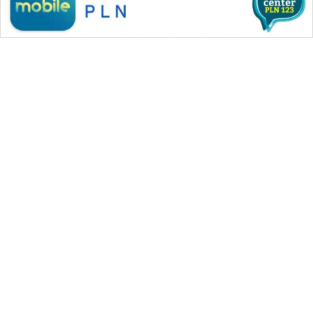
WAHANA MEDIA GROUP
|
|
|
WAHANA NEWS co
WAHANA TANI
WAHANA ADVOKAT
|
|
WAHANA INFRASTRUKTUR
WAHANA KONSUMEN
|
|
|
WAHANA LISTRIK
WAHANA TRAVEL
WAHANA TV
|
|
|
WAHANANEWS id
WAHANANEWS CO ID
WAHANANEWS NET
|
|
|
WAHANA SPORT ID
Wahana UMKM
Wahana Seleb
|
|
|
Wahana Persona
Wahana Otomotif
Wahana Health