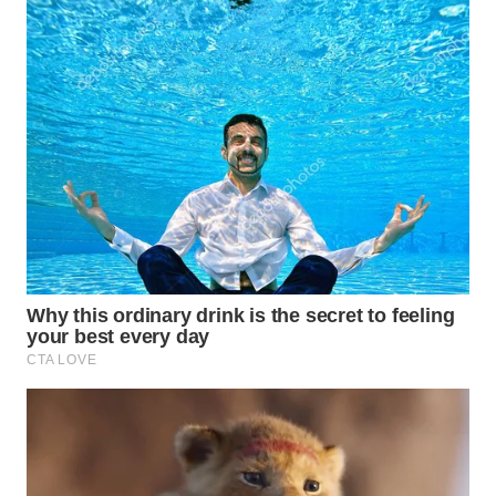
Wahana
Media
Group
WAHANA
NEWS
WAHANA
TANI
WAHANA
ADVOKAT
WAHANA
INFRASTRUKTUR
WAHANA
KONSUMEN