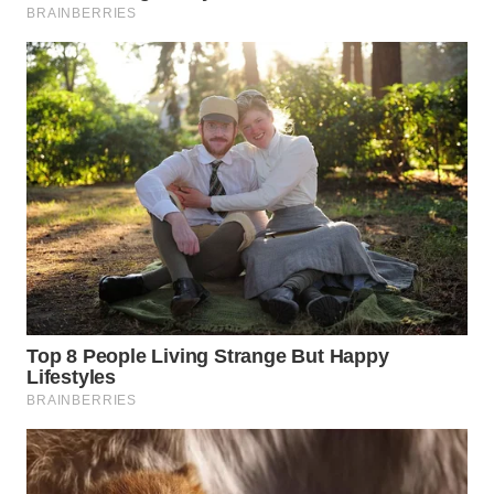
WN
SUMEDANG
WN
CIANJUR
WN
KEPULAUAN
SERIBU
WN
TANGERANG
WN
BINJAI
WN
CIREBON