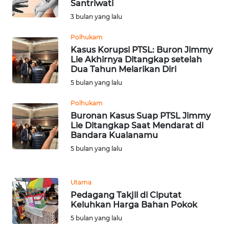
Santriwati
WN
3 bulan yang lalu
SERAMBI
Polhukam
Kasus Korupsi PTSL: Buron Jimmy
WN
Lie Akhirnya Ditangkap setelah
JAMBI
Dua Tahun Melarikan Diri
5 bulan yang lalu
WN
SULTRA
Polhukam
Buronan Kasus Suap PTSL Jimmy
Lie Ditangkap Saat Mendarat di
WN
Bandara Kualanamu
NTB
5 bulan yang lalu
WN
SULTENG
Utama
Pedagang Takjil di Ciputat
Keluhkan Harga Bahan Pokok
WN
SULBAR
5 bulan yang lalu