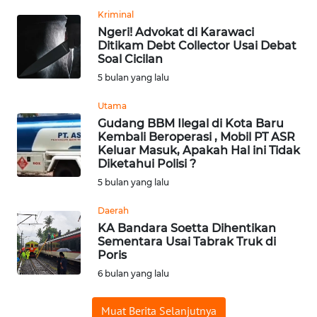
Kriminal
WN
Ngeri! Advokat di Karawaci
BABEL
Ditikam Debt Collector Usai Debat
Soal Cicilan
WN
5 bulan yang lalu
SUMBAR
Utama
Gudang BBM Ilegal di Kota Baru
WN
Kembali Beroperasi , Mobil PT ASR
SUMSEL
Keluar Masuk, Apakah Hal ini Tidak
Diketahui Polisi ?
WN
5 bulan yang lalu
BENGKULU
Daerah
KA Bandara Soetta Dihentikan
WN
Sementara Usai Tabrak Truk di
LAMPUNG
Poris
6 bulan yang lalu
WN
JATENG
Muat Berita Selanjutnya