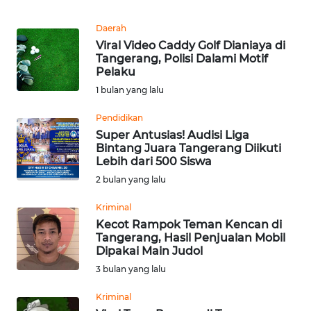
Informasi
Daerah
INDEKS
Viral Video Caddy Golf Dianiaya di
BERITA
Tangerang, Polisi Dalami Motif
Pelaku
KONTAK
1 bulan yang lalu
KAMI
Pendidikan
Super Antusias! Audisi Liga
INFO
Bintang Juara Tangerang Diikuti
IKLAN
Lebih dari 500 Siswa
2 bulan yang lalu
TENTANG
KAMI
Kriminal
Kecot Rampok Teman Kencan di
Tangerang, Hasil Penjualan Mobil
PEDOMAN
Dipakai Main Judol
MEDIA
3 bulan yang lalu
SIBER
Kriminal
REDAKSI