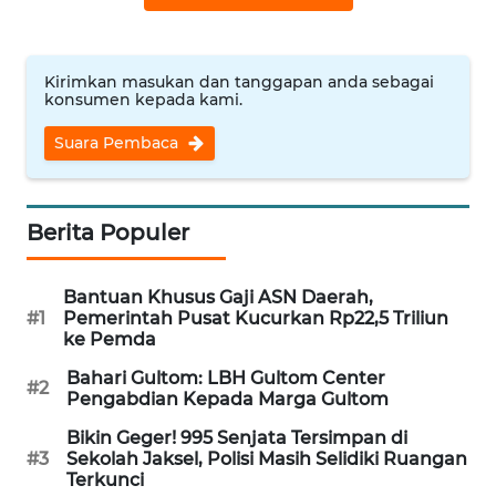
WN
NUSANTARA
Kirimkan masukan dan tanggapan anda sebagai
konsumen kepada kami.
WN
JOGJA
Suara Pembaca
WN
JATIM
Berita Populer
WN
Bantuan Khusus Gaji ASN Daerah,
BALI
#1
Pemerintah Pusat Kucurkan Rp22,5 Triliun
ke Pemda
WN
Bahari Gultom: LBH Gultom Center
KALBAR
#2
Pengabdian Kepada Marga Gultom
Bikin Geger! 995 Senjata Tersimpan di
WN
#3
Sekolah Jaksel, Polisi Masih Selidiki Ruangan
KALTENG
Terkunci