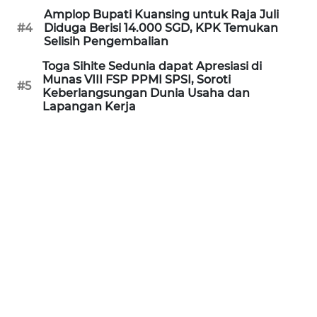
Amplop Bupati Kuansing untuk Raja Juli
WN
#4
Diduga Berisi 14.000 SGD, KPK Temukan
KALTARA
Selisih Pengembalian
Toga Sihite Sedunia dapat Apresiasi di
WN
Munas VIII FSP PPMI SPSI, Soroti
KALSEL
#5
Keberlangsungan Dunia Usaha dan
Lapangan Kerja
WN
KALTIM
WN
SULSEL
WN
GORONTALO
WN
SULUT