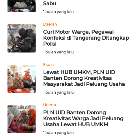
SAINS-TEKNO
Sabu
1 bulan yang lalu
KESEHATAN
Daerah
Curi Motor Warga, Pegawai
Konfeksi di Tangerang Ditangkap
INTERNASIONAL
Polisi
1 bulan yang lalu
SERBA-SERBI
Ekuin
Lewat HUB UMKM, PLN UID
PENDIDIKAN
Banten Dorong Kreativitas
Masyarakat Jadi Peluang Usaha
OLAHRAGA
1 bulan yang lalu
Utama
OPINI
PLN UID Banten Dorong
Kreativitas Warga Jadi Peluang
Usaha Lewat HUB UMKM
EDITORIAL
1 bulan yang lalu