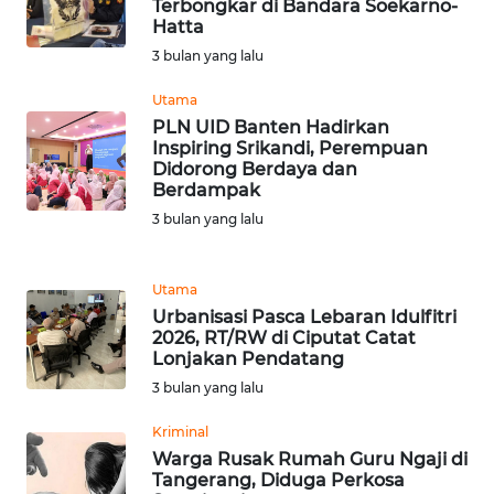
Terbongkar di Bandara Soekarno-
WN
Hatta
BANTEN
3 bulan yang lalu
WN
Utama
NTT
PLN UID Banten Hadirkan
Inspiring Srikandi, Perempuan
Didorong Berdaya dan
WN
Berdampak
KEPRI
3 bulan yang lalu
WN
PAPUA
Utama
Urbanisasi Pasca Lebaran Idulfitri
2026, RT/RW di Ciputat Catat
WN
Lonjakan Pendatang
PAPUA
3 bulan yang lalu
BARAT
Kriminal
WN
Warga Rusak Rumah Guru Ngaji di
RIAU
Tangerang, Diduga Perkosa