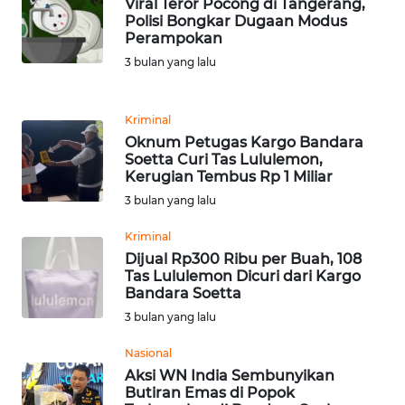
Viral Teror Pocong di Tangerang,
Polisi Bongkar Dugaan Modus
Perampokan
KARIR
3 bulan yang lalu
DISCLAIMER
Kriminal
Wahana
Oknum Petugas Kargo Bandara
News
Soetta Curi Tas Lululemon,
Regional
Kerugian Tembus Rp 1 Miliar
3 bulan yang lalu
WN
Kriminal
SUMUT
Dijual Rp300 Ribu per Buah, 108
Tas Lululemon Dicuri dari Kargo
WN
Bandara Soetta
JAKARTA
3 bulan yang lalu
WN
Nasional
JABAR
Aksi WN India Sembunyikan
Butiran Emas di Popok