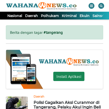
Nasional
Daerah
Polhukam
Kriminal
Ekuin
Sains-Te
WAHANA
Tutup
TV
Berita dengan tagar
#tangerang
NASIONAL
DAERAH
POLHUKAM
Install Aplikasi
KRIMINAL
Daerah
EKUIN
Polisi Gagalkan Aksi Curanmor di
Tangerang, Pelaku Akui Ingin Beli