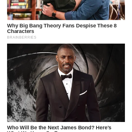
TAPANULI
TENGAH
WN DELI
SERDANG
WN
TEBING
TINGGI
WN
PAKPAK
WN
KARAWANG
WN
BEKASI