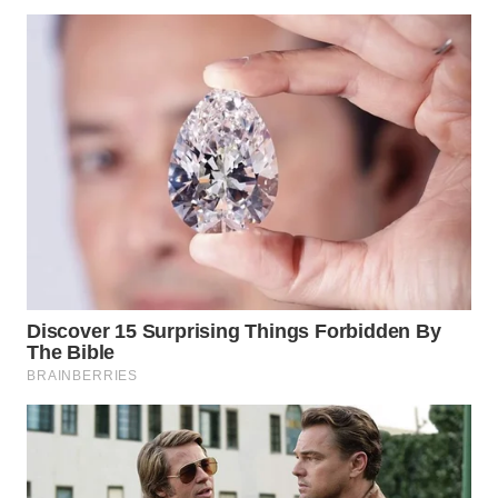
WN
NATUNA
WN
BINTAN
WN
MANDALIKA
WN
LIKUPANG
WN
LABUANBAJO
WN
BORNEO