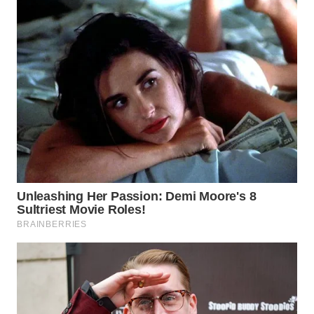
WN
MALUKU
WN
MALUT
WN
DAIRI
WN
DANAU
TOBA
WN
NIAS
WN
LANGKAT