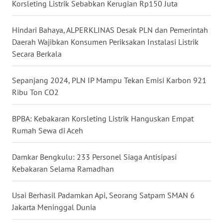
Korsleting Listrik Sebabkan Kerugian Rp150 Juta
WN
BABEL
Hindari Bahaya, ALPERKLINAS Desak PLN dan Pemerintah
Daerah Wajibkan Konsumen Periksakan Instalasi Listrik
WN
Secara Berkala
SUMBAR
Sepanjang 2024, PLN IP Mampu Tekan Emisi Karbon 921
WN
Ribu Ton CO2
SUMSEL
BPBA: Kebakaran Korsleting Listrik Hanguskan Empat
WN
Rumah Sewa di Aceh
BENGKULU
Damkar Bengkulu: 233 Personel Siaga Antisipasi
WN
Kebakaran Selama Ramadhan
LAMPUNG
Usai Berhasil Padamkan Api, Seorang Satpam SMAN 6
WN
Jakarta Meninggal Dunia
JATENG