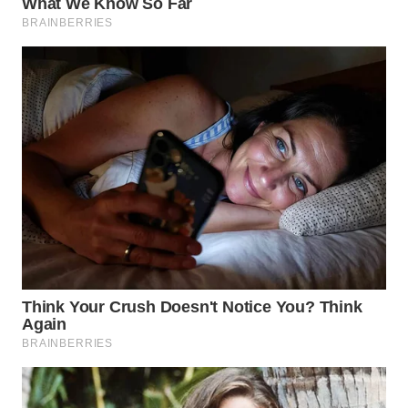
WN
BOGOR
WN
DEPOK
WN
TAPANULI
UTARA
WN
SAMOSIR
WN
PADANG
LAWAS