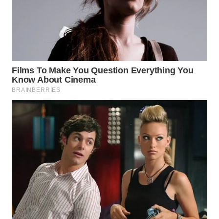
WN
INDRAMAYU
WN
KUNINGAN
WN
MAJALENGKA
WN
SUBANG
WN
SUKABUMI
WN
PURWAKARTA