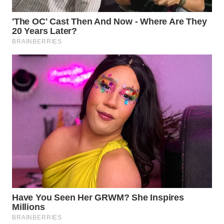
WN
PRIANGAN
TIMUR
WN
SEMARANG
WN
SOLO
WN
BOROBUDUR
WN
MADURA
WN
SURABAYA