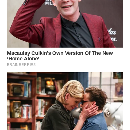
WN
TAPANULI
SELATAN
WN
TANJUNG
LESUNG
WN
KARO
WN
SIMALUNGUN
WN
LABUHANBATU
WN