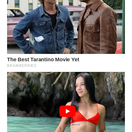
Wahana
Media
Group
WAHANA
NEWS
WAHANA
TANI
WAHANA
ADVOKAT
WAHANA
INFRASTRUKTUR
WAHANA
KONSUMEN