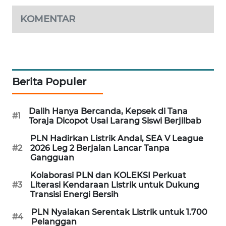
MAWAKA
KOMENTAR
ID
MARTABAT
NET
Berita Populer
PLN
WATCH
Dalih Hanya Bercanda, Kepsek di Tana
#1
Toraja Dicopot Usai Larang Siswi Berjilbab
MKLI
PLN Hadirkan Listrik Andal, SEA V League
#2
2026 Leg 2 Berjalan Lancar Tanpa
LPKKI
Gangguan
Kolaborasi PLN dan KOLEKSI Perkuat
LKKI
#3
Literasi Kendaraan Listrik untuk Dukung
Transisi Energi Bersih
KOPEKLIN
PLN Nyalakan Serentak Listrik untuk 1.700
#4
Pelanggan