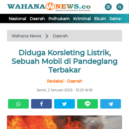
Nasional
Daerah
Polhukam
Kriminal
Ekuin
Sains-Te
WAHANA
Tutup
TV
Wahana News
Daerah
NASIONAL
Diduga Korsleting Listrik,
Sebuah Mobil di Pandeglang
DAERAH
Terbakar
Redaksi - Daerah
POLHUKAM
Senin, 2 Januari 2023 - 13:25 WIB
KRIMINAL
EKUIN