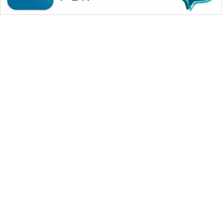
WAHANA MEDIA GROUP
|
|
|
WAHANA NEWS co
WAHANA TANI
WAHANA ADVOKAT
|
|
WAHANA INFRASTRUKTUR
WAHANA KONSUMEN
|
|
|
WAHANA LISTRIK
WAHANA TRAVEL
WAHANA TV
|
|
|
WAHANANEWS id
WAHANANEWS CO ID
WAHANANEWS NET
|
|
|
WAHANA SPORT ID
Wahana UMKM
Wahana Seleb
|
|
|
Wahana Persona
Wahana Otomotif
Wahana Health
|
Wahana Desa Wisata
Lapak Wahana