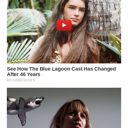
WN
SUMEDANG
WN
CIANJUR
WN
KEPULAUAN
SERIBU
WN
TANGERANG
WN
BINJAI
WN
CIREBON