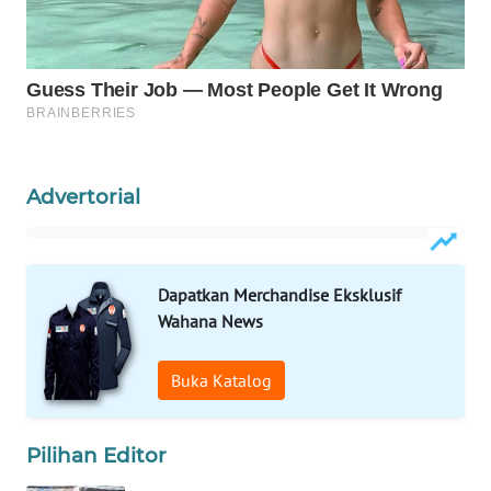
WAHANA
LISTRIK
WAHANA
TRAVEL
Advertorial
WAHANA
TV
WAHANANEWS
Dapatkan Merchandise Eksklusif
ID
Wahana News
WAHANANEWS
Buka Katalog
CO ID
WAHANANEWS
Pilihan Editor
NET