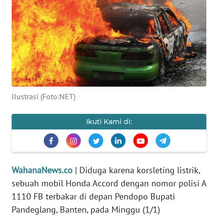
SAINS-TEKNO
KESEHATAN
INTERNASIONAL
SERBA-SERBI
Ilustrasi (Foto:NET)
PENDIDIKAN
Ikuti Kami di:
OLAHRAGA
OPINI
WahanaNews.co
| Diduga karena korsleting listrik,
sebuah mobil Honda Accord dengan nomor polisi A
1110 FB terbakar di depan Pendopo Bupati
EDITORIAL
Pandeglang, Banten, pada Minggu (1/1)