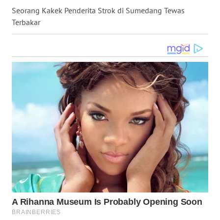
Seorang Kakek Penderita Strok di Sumedang Tewas
WN
Terbakar
NUSANTARA
WN
JOGJA
WN
JATIM
WN
BALI
WN
KALBAR
WN
KALTENG