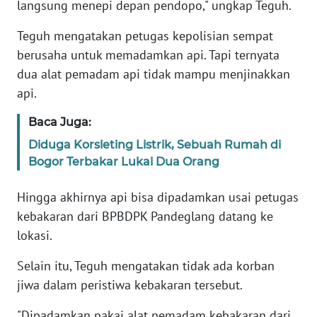
langsung menepi depan pendopo," ungkap Teguh.
KARIR
Teguh mengatakan petugas kepolisian sempat
berusaha untuk memadamkan api. Tapi ternyata
DISCLAIMER
dua alat pemadam api tidak mampu menjinakkan
api.
Wahana
News
Baca Juga:
Regional
Diduga Korsleting Listrik, Sebuah Rumah di
Bogor Terbakar Lukai Dua Orang
WN
SUMUT
Hingga akhirnya api bisa dipadamkan usai petugas
kebakaran dari BPBDPK Pandeglang datang ke
WN
lokasi.
JAKARTA
Selain itu, Teguh mengatakan tidak ada korban
WN
jiwa dalam peristiwa kebakaran tersebut.
JABAR
"Dipadamkan pakai alat pemadam kebakaran dari