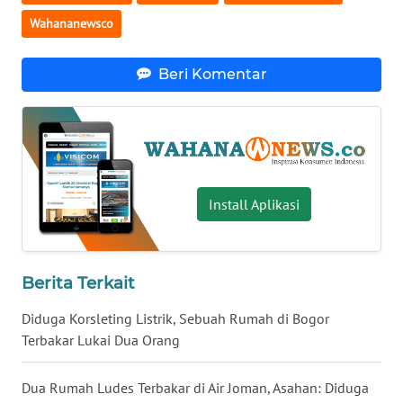
Wahananewsco
WN
SERAMBI
Beri Komentar
WN
JAMBI
WN
SULTRA
Install Aplikasi
WN
NTB
Berita Terkait
WN
SULTENG
Diduga Korsleting Listrik, Sebuah Rumah di Bogor
Terbakar Lukai Dua Orang
WN
SULBAR
Dua Rumah Ludes Terbakar di Air Joman, Asahan: Diduga