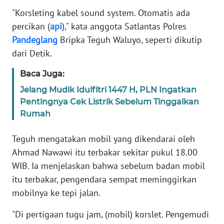
Informasi
"Korsleting kabel sound system. Otomatis ada
percikan (
api
)," kata anggota Satlantas Polres
INDEKS
BERITA
Pandeglang
Bripka Teguh Waluyo, seperti dikutip
dari Detik.
KONTAK
KAMI
Baca Juga:
Jelang Mudik Idulfitri 1447 H, PLN Ingatkan
INFO
Pentingnya Cek Listrik Sebelum Tinggalkan
IKLAN
Rumah
TENTANG
Teguh mengatakan mobil yang dikendarai oleh
KAMI
Ahmad Nawawi itu terbakar sekitar pukul 18.00
WIB. Ia menjelaskan bahwa sebelum badan mobil
PEDOMAN
itu terbakar, pengendara sempat meminggirkan
MEDIA
mobilnya ke tepi jalan.
SIBER
"Di pertigaan tugu jam, (mobil) korslet. Pengemudi
REDAKSI