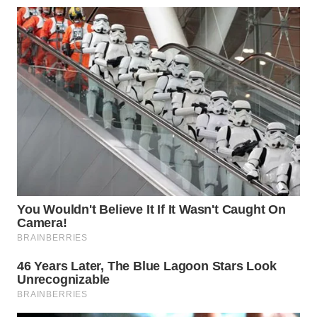
WN
KALTARA
WN
KALSEL
WN
KALTIM
WN
SULSEL
WN
GORONTALO
WN
SULUT