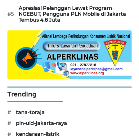
PORTAL
Apresiasi Pelanggan Lewat Program
KONSUMEN
#5
NGEBUT, Pengguna PLN Mobile di Jakarta
Tembus 4,8 Juta
FORWAMKI
ALPERKLINAS
FORJASIDA
TAMBANG
NEWS
Trending
SITUNGIR
NEWS
#
tana-toraja
#
pln-uid-jakarta-raya
SIDIKALANG
NEWS
#
kendaraan-listrik