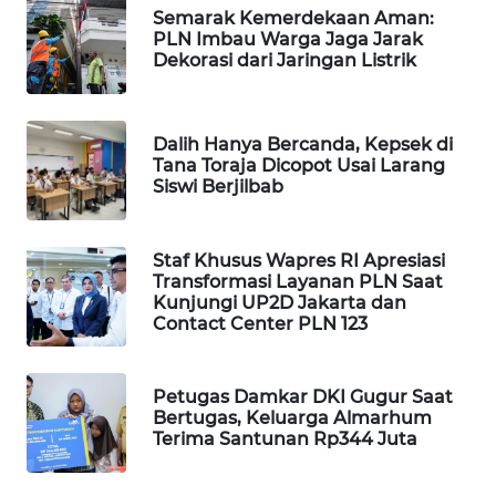
Semarak Kemerdekaan Aman:
WAHANA
PLN Imbau Warga Jaga Jarak
SPORT
Dekorasi dari Jaringan Listrik
WAHANA
UMKM
Dalih Hanya Bercanda, Kepsek di
Tana Toraja Dicopot Usai Larang
Siswi Berjilbab
WAHANA
SELEB
Staf Khusus Wapres RI Apresiasi
WAHANA
Transformasi Layanan PLN Saat
PERSONA
Kunjungi UP2D Jakarta dan
Contact Center PLN 123
WAHANA
OTOMOTIF
Petugas Damkar DKI Gugur Saat
Bertugas, Keluarga Almarhum
WAHANA
Terima Santunan Rp344 Juta
HEALTH