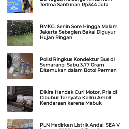
Terima Santunan Rp344 Juta
WAHANA
LISTRIK
BMKG: Senin Sore Hingga Malam
WAHANA
Jakarta Sebagian Bakal Diguyur
TRAVEL
Hujan Ringan
WAHANA
TV
Polisi Ringkus Kondektur Bus di
Semarang, Sabu 3,77 Gram
Ditemukan dalam Botol Permen
WAHANANEWS
ID
Dikira Hendak Curi Motor, Pria di
WAHANANEWS
Cibubur Ternyata Keliru Ambil
CO ID
Kendaraan karena Mabuk
WAHANANEWS
NET
PLN Hadirkan Listrik Andal, SEA V