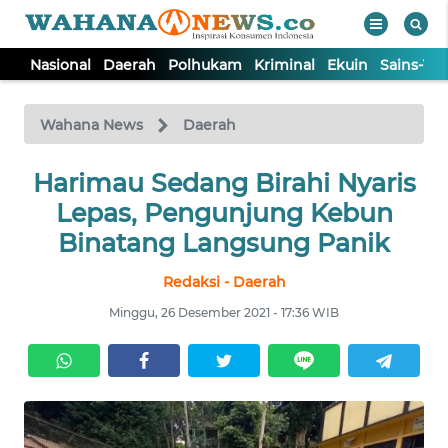
Nasional
Daerah
Polhukam
Kriminal
Ekuin
Sains-Te
WAHANA
Tutup
TV
Wahana News
Daerah
NASIONAL
Harimau Sedang Birahi Nyaris
Lepas, Pengunjung Kebun
DAERAH
Binatang Langsung Panik
Redaksi - Daerah
POLHUKAM
Minggu, 26 Desember 2021 - 17:36 WIB
KRIMINAL
EKUIN