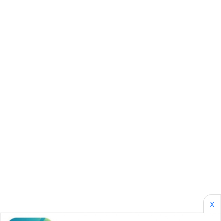
CILEUNGSI
NEWS
BERKAT
NEWS
BERAMPU
NEWS
ANUGERAH
NEWS
AKHLAK
ID
PERAPKI
NEWS
X