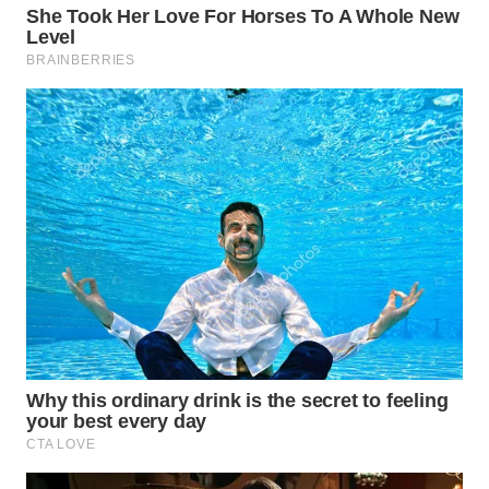
WN
TAPANULI
SELATAN
WN
TANJUNG
LESUNG
WN
KARO
WN
SIMALUNGUN
WN
LABUHANBATU
WN