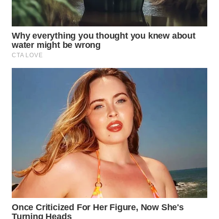
WN
SUMEDANG
WN
CIANJUR
WN
KEPULAUAN
SERIBU
WN
TANGERANG
WN
BINJAI
WN
CIREBON