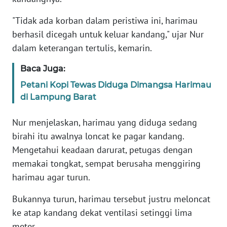
"Tidak ada korban dalam peristiwa ini, harimau
KARIR
berhasil dicegah untuk keluar kandang," ujar Nur
dalam keterangan tertulis, kemarin.
DISCLAIMER
Baca Juga:
Wahana
Petani Kopi Tewas Diduga Dimangsa Harimau
News
Regional
di Lampung Barat
Nur menjelaskan, harimau yang diduga sedang
WN
SUMUT
birahi itu awalnya loncat ke pagar kandang.
Mengetahui keadaan darurat, petugas dengan
WN
memakai tongkat, sempat berusaha menggiring
JAKARTA
harimau agar turun.
Bukannya turun, harimau tersebut justru meloncat
WN
JABAR
ke atap kandang dekat ventilasi setinggi lima
meter.