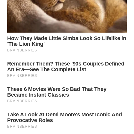
WN
MALUKU
WN
MALUT
WN
DAIRI
WN
DANAU
TOBA
WN
NIAS
WN
LANGKAT