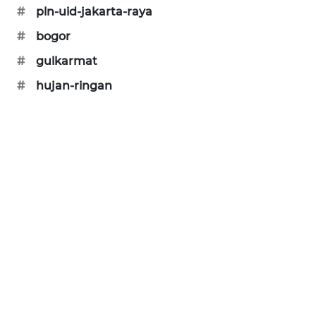
#
pln-uid-jakarta-raya
MAWAKA
#
bogor
ID
#
gulkarmat
MARTABAT
#
hujan-ringan
NET
PLN
WATCH
MKLI
LPKKI
LKKI
KOPEKLIN