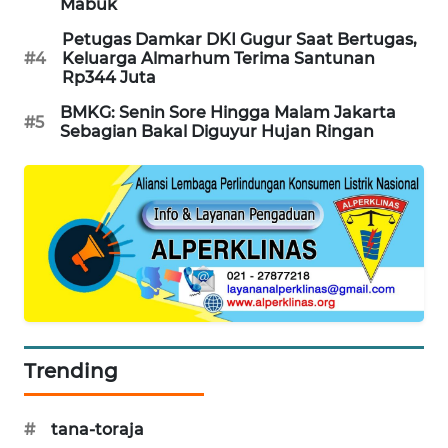
Mabuk
WAHANA
Petugas Damkar DKI Gugur Saat Bertugas,
DESA
#4
Keluarga Almarhum Terima Santunan
WISATA
Rp344 Juta
BMKG: Senin Sore Hingga Malam Jakarta
LAPAK
#5
Sebagian Bakal Diguyur Hujan Ringan
WAHANA
Wahana
Network
KONSUMEN
LISTRIK
MASYARAKAT
KELISTRIKAN
Trending
WALINKI
ID
#
tana-toraja