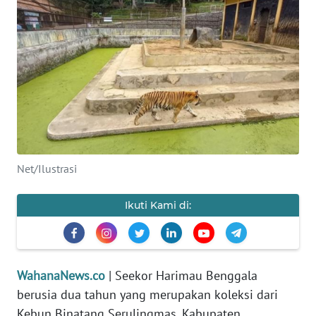
SAINS-TEKNO
KESEHATAN
INTERNASIONAL
SERBA-SERBI
PENDIDIKAN
Net/Ilustrasi
OLAHRAGA
Ikuti Kami di:
OPINI
WahanaNews.co
| Seekor Harimau Benggala
EDITORIAL
berusia dua tahun yang merupakan koleksi dari
Kebun Binatang Serulingmas, Kabupaten