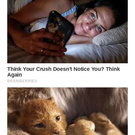
WN
KALTARA
WN
KALSEL
WN
KALTIM
WN
SULSEL
WN
GORONTALO
WN
SULUT