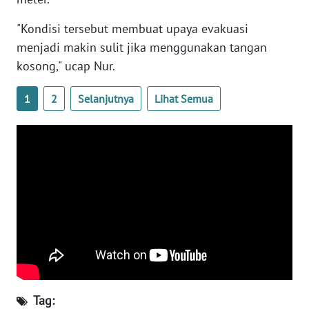
WN
BANTEN
"Kondisi tersebut membuat upaya evakuasi
menjadi makin sulit jika menggunakan tangan
WN
kosong," ucap Nur.
NTT
1
2
Selanjutnya
Lihat Semua
WN
KEPRI
WN
PAPUA
WN
PAPUA
BARAT
WN
RIAU
Tag: