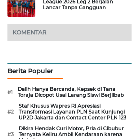
League 2026 Leg 2 Berjalan
Lancar Tanpa Gangguan
WAHANA
SPORT
WAHANA
KOMENTAR
UMKM
WAHANA
SELEB
Berita Populer
WAHANA
PERSONA
Dalih Hanya Bercanda, Kepsek di Tana
#1
Toraja Dicopot Usai Larang Siswi Berjilbab
WAHANA
Staf Khusus Wapres RI Apresiasi
OTOMOTIF
#2
Transformasi Layanan PLN Saat Kunjungi
UP2D Jakarta dan Contact Center PLN 123
WAHANA
Dikira Hendak Curi Motor, Pria di Cibubur
HEALTH
#3
Ternyata Keliru Ambil Kendaraan karena