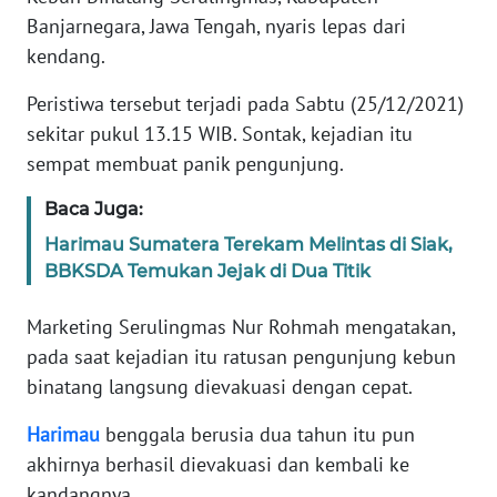
Informasi
Banjarnegara, Jawa Tengah, nyaris lepas dari
kendang.
INDEKS
BERITA
Peristiwa tersebut terjadi pada Sabtu (25/12/2021)
sekitar pukul 13.15 WIB. Sontak, kejadian itu
KONTAK
sempat membuat panik pengunjung.
KAMI
Baca Juga:
INFO
Harimau Sumatera Terekam Melintas di Siak,
IKLAN
BBKSDA Temukan Jejak di Dua Titik
TENTANG
Marketing Serulingmas Nur Rohmah mengatakan,
KAMI
pada saat kejadian itu ratusan pengunjung kebun
binatang langsung dievakuasi dengan cepat.
PEDOMAN
MEDIA
Harimau
benggala berusia dua tahun itu pun
SIBER
akhirnya berhasil dievakuasi dan kembali ke
REDAKSI
kandangnya.