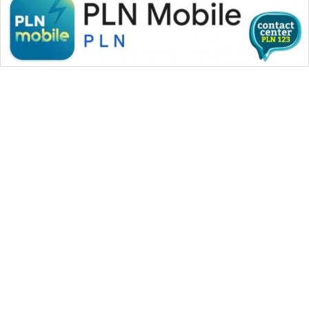
SONYA
ASA
NEWS
WAHANA MEDIA GROUP
|
|
|
WAHANA NEWS co
WAHANA TANI
WAHANA ADVOKAT
|
|
WAHANA INFRASTRUKTUR
WAHANA KONSUMEN
|
|
|
WAHANA LISTRIK
WAHANA TRAVEL
WAHANA TV
|
|
|
WAHANANEWS id
WAHANANEWS CO ID
WAHANANEWS NET