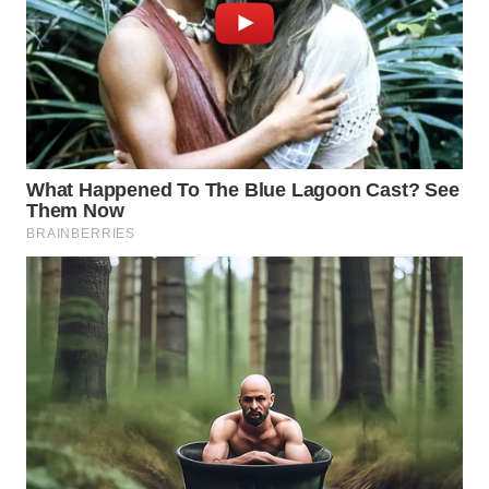
WN
BOGOR
WN
DEPOK
WN
TAPANULI
UTARA
WN
SAMOSIR
WN
PADANG
LAWAS