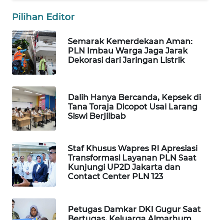
Wahana
Pilihan Editor
Media
Group
Semarak Kemerdekaan Aman:
PLN Imbau Warga Jaga Jarak
WAHANA
Dekorasi dari Jaringan Listrik
NEWS
WAHANA
Dalih Hanya Bercanda, Kepsek di
TANI
Tana Toraja Dicopot Usai Larang
Siswi Berjilbab
WAHANA
ADVOKAT
Staf Khusus Wapres RI Apresiasi
Transformasi Layanan PLN Saat
WAHANA
Kunjungi UP2D Jakarta dan
INFRASTRUKTUR
Contact Center PLN 123
WAHANA
KONSUMEN
Petugas Damkar DKI Gugur Saat
Bertugas, Keluarga Almarhum