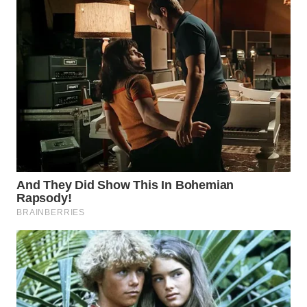
TAPANULI
TENGAH
WN DELI
SERDANG
WN
TEBING
TINGGI
WN
PAKPAK
WN
KARAWANG
WN
BEKASI