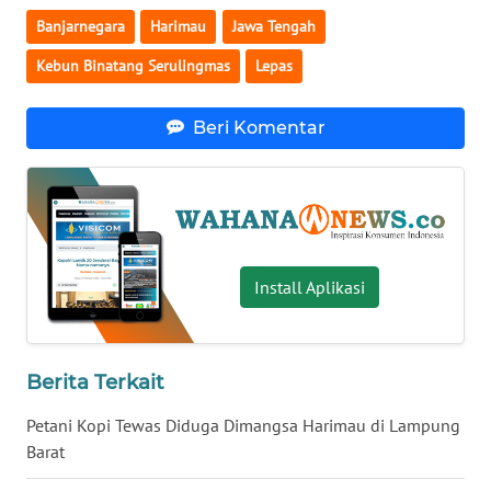
Banjarnegara
Harimau
Jawa Tengah
WN
SERAMBI
Kebun Binatang Serulingmas
Lepas
WN
Beri Komentar
JAMBI
WN
SULTRA
WN
Install Aplikasi
NTB
WN
Berita Terkait
SULTENG
Petani Kopi Tewas Diduga Dimangsa Harimau di Lampung
WN
Barat
SULBAR