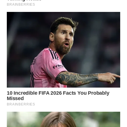
WN
INDRAMAYU
WN
KUNINGAN
WN
MAJALENGKA
WN
SUBANG
WN
SUKABUMI
WN
PURWAKARTA