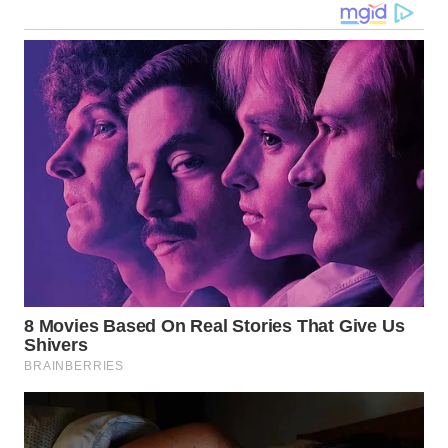
WN
NUSANTARA
WN
JOGJA
WN
JATIM
WN
BALI
WN
KALBAR
WN
KALTENG