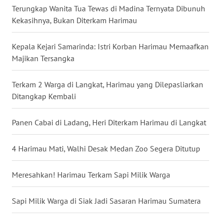
Terungkap Wanita Tua Tewas di Madina Ternyata Dibunuh
WN
Kekasihnya, Bukan Diterkam Harimau
BABEL
Kepala Kejari Samarinda: Istri Korban Harimau Memaafkan
WN
Majikan Tersangka
SUMBAR
Terkam 2 Warga di Langkat, Harimau yang Dilepasliarkan
WN
Ditangkap Kembali
SUMSEL
Panen Cabai di Ladang, Heri Diterkam Harimau di Langkat
WN
BENGKULU
4 Harimau Mati, Walhi Desak Medan Zoo Segera Ditutup
WN
LAMPUNG
Meresahkan! Harimau Terkam Sapi Milik Warga
WN
Sapi Milik Warga di Siak Jadi Sasaran Harimau Sumatera
JATENG