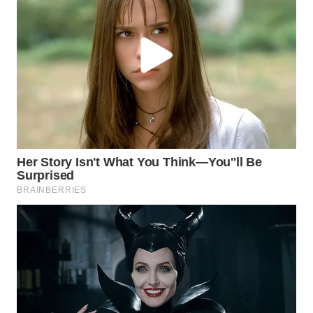
WN
PRIANGAN
TIMUR
WN
SEMARANG
WN
SOLO
WN
BOROBUDUR
WN
MADURA
WN
SURABAYA