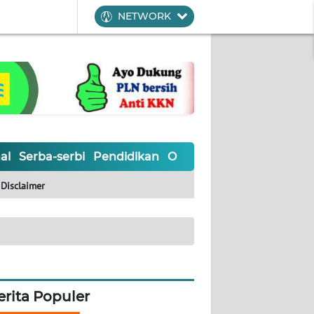
NETWORK
al
Serba-serbi
Pendidikan
Olahraga
Opini
Editoria
Disclaimer
erita Populer