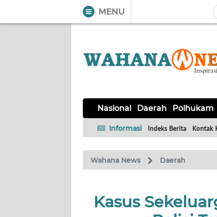
MENU
WAHANA
Tutup
TV
NASIONAL
DAERAH
POLHUKAM
KRIMINAL
EKUIN
SAINS-
KESEHATAN
INTERNASIONAL
Nasional
Daerah
Polhukam
TEKNO
Informasi
Indeks Berita
Kontak 
SERBA-
PENDIDIKAN
OLAHRAGA
OPINI
SERBI
Wahana News
Daerah
EDITORIAL
Kasus Sekeluar
Informasi