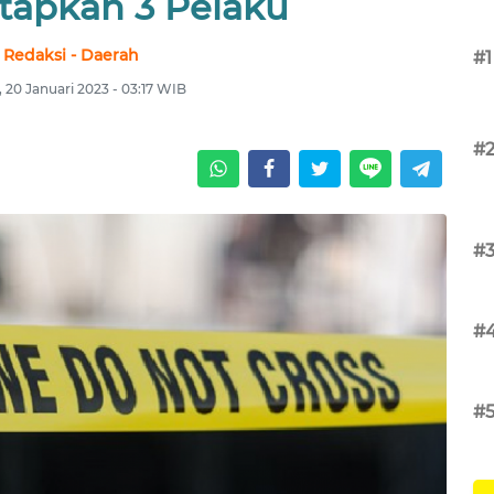
etapkan 3 Pelaku
Redaksi - Daerah
#1
 20 Januari 2023 - 03:17 WIB
#
#
#
#