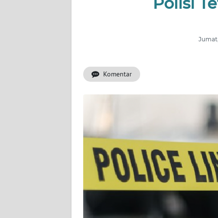
Polisi T
INDEKS
BERITA
Jumat,
KONTAK
KAMI
Komentar
INFO
IKLAN
TENTANG
KAMI
PEDOMAN
MEDIA
SIBER
REDAKSI