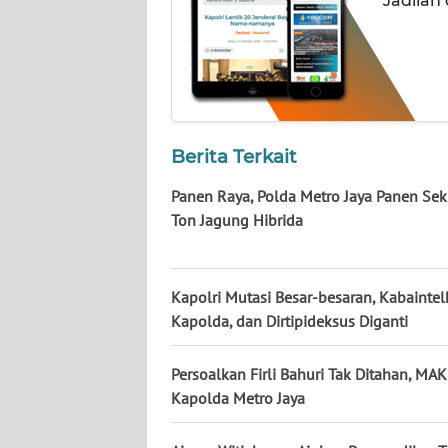
Jadilah
NUSANTARA
WN
JOGJA
WN
JATIM
Berita Terkait
Panen Raya, Polda Metro Jaya Panen Seki
WN
Ton Jagung Hibrida
BALI
WN
Kapolri Mutasi Besar-besaran, Kabainte
KALBAR
Kapolda, dan Dirtipideksus Diganti
WN
Persoalkan Firli Bahuri Tak Ditahan, MA
KALTENG
Kapolda Metro Jaya
WN