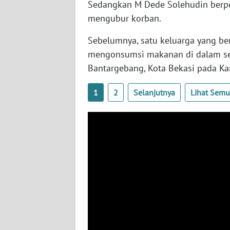
Sedangkan M Dede Solehudin berpe
SERAMBI
mengubur korban.
WN
Sebelumnya, satu keluarga yang b
JAMBI
mengonsumsi makanan di dalam seb
Bantargebang, Kota Bekasi pada Kam
WN
SULTRA
1
2
Selanjutnya
Lihat Sem
WN
NTB
WN
SULTENG
WN
SULBAR
WN