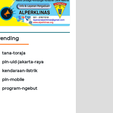
rending
tana-toraja
pln-uid-jakarta-raya
kendaraan-listrik
pln-mobile
program-ngebut