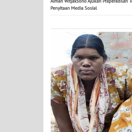
KALTARA
Aiman Witjaksono Ajukan Praperadilan Te
Penyitaan Media Sosial
WN
KALSEL
WN
KALTIM
WN
SULSEL
WN
GORONTALO
WN
SULUT
WN
MALUKU