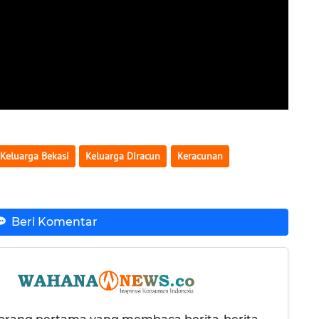
Keluarga Bekasi
Keluarga Diracun
Keracunan
Beri Komentar