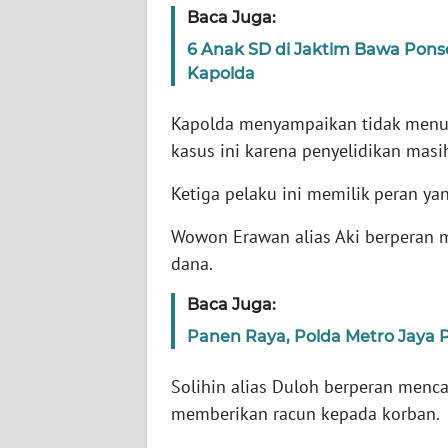
Baca Juga:
6 Anak SD di Jaktim Bawa Ponse
WN
NTT
Kapolda
Kapolda menyampaikan tidak menu
WN
KEPRI
kasus ini karena penyelidikan masih
Ketiga pelaku ini memilik peran ya
WN
PAPUA
Wowon Erawan alias Aki berperan
dana.
WN
PAPUA
Baca Juga:
BARAT
Panen Raya, Polda Metro Jaya P
WN
Solihin alias Duloh berperan menc
RIAU
memberikan racun kepada korban.
WN