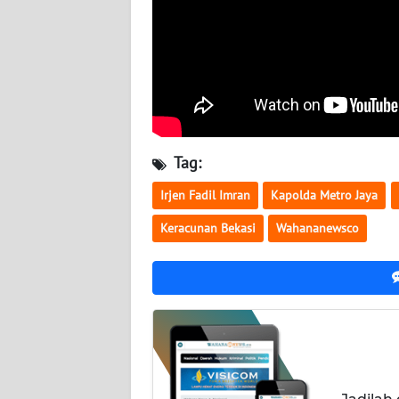
BABEL
WN
SUMBAR
WN
SUMSEL
Tag:
WN
Irjen Fadil Imran
Kapolda Metro Jaya
BENGKULU
Keracunan Bekasi
Wahananewsco
WN
LAMPUNG
WN
JATENG
WN