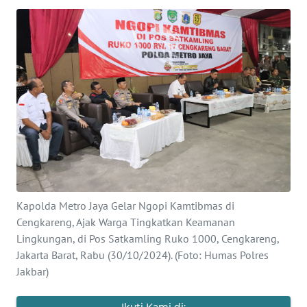
SAINS-TEKNO
KESEHATAN
INTERNASIONAL
SERBA-SERBI
PENDIDIKAN
OLAHRAGA
Kapolda Metro Jaya Gelar Ngopi Kamtibmas di
Cengkareng, Ajak Warga Tingkatkan Keamanan
OPINI
Lingkungan, di Pos Satkamling Ruko 1000, Cengkareng,
Jakarta Barat, Rabu (30/10/2024). (Foto: Humas Polres
Jakbar)
EDITORIAL