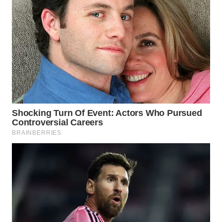
WN
PRIANGAN
TIMUR
WN
SEMARANG
WN
SOLO
WN
BOROBUDUR
WN
MADURA
WN
SURABAYA