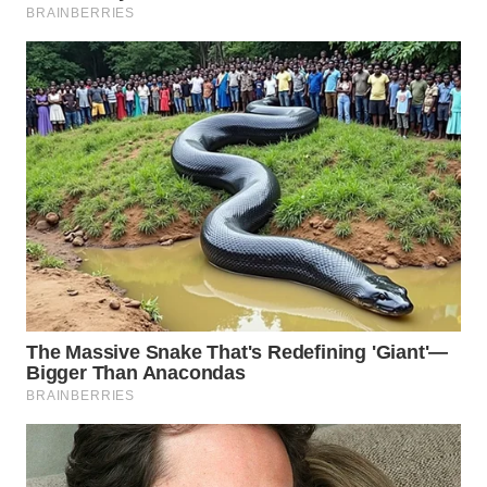
WN
INDRAMAYU
WN
KUNINGAN
WN
MAJALENGKA
WN
SUBANG
WN
SUKABUMI
WN
PURWAKARTA