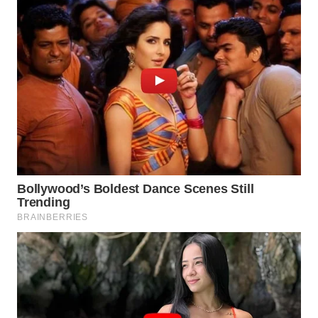
WAHANA
LISTRIK
WAHANA
TRAVEL
WAHANA
TV
WAHANANEWS
ID
WAHANANEWS
CO ID
WAHANANEWS
NET