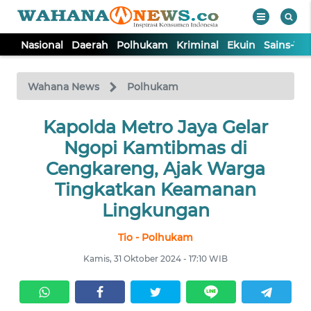
Nasional
Daerah
Polhukam
Kriminal
Ekuin
Sains-Te
WAHANA
Tutup
TV
Wahana News
Polhukam
NASIONAL
Kapolda Metro Jaya Gelar
Ngopi Kamtibmas di
DAERAH
Cengkareng, Ajak Warga
Tingkatkan Keamanan
POLHUKAM
Lingkungan
Tio - Polhukam
KRIMINAL
Kamis, 31 Oktober 2024 - 17:10 WIB
EKUIN