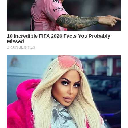
WN
NATUNA
WN
BINTAN
WN
MANDALIKA
WN
LIKUPANG
WN
LABUANBAJO
WN
BORNEO