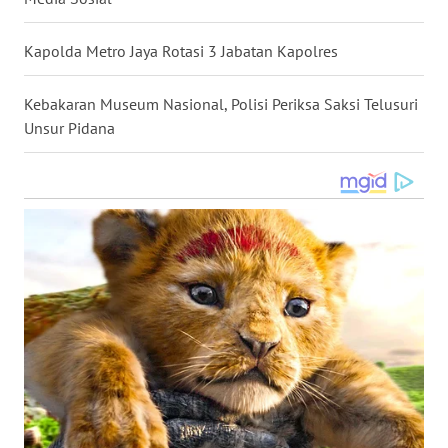
WN
KALTARA
Kapolda Metro Jaya Rotasi 3 Jabatan Kapolres
WN
Kebakaran Museum Nasional, Polisi Periksa Saksi Telusuri
KALSEL
Unsur Pidana
WN
KALTIM
WN
SULSEL
WN
GORONTALO
WN
SULUT