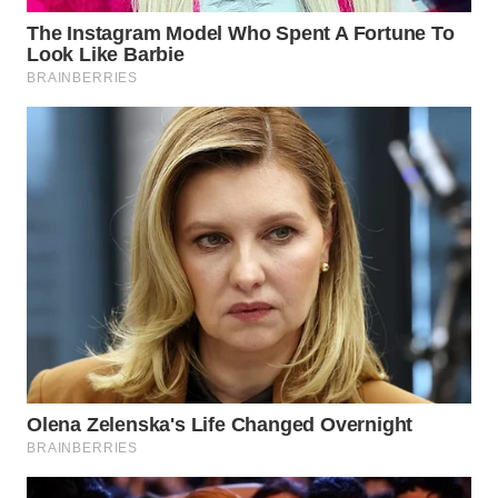
Wahana
Media
Group
WAHANA
NEWS
WAHANA
TANI
WAHANA
ADVOKAT
WAHANA
INFRASTRUKTUR
WAHANA
KONSUMEN