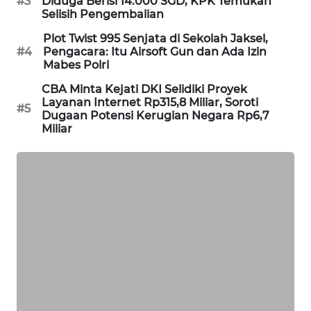
#3
Diduga Berisi 14.000 SGD, KPK Temukan
Selisih Pengembalian
SIBARAGAS
NEWS
Plot Twist 995 Senjata di Sekolah Jaksel,
#4
Pengacara: Itu Airsoft Gun dan Ada Izin
Mabes Polri
METRO
SIANTAR
CBA Minta Kejati DKI Selidiki Proyek
NEWS
Layanan Internet Rp315,8 Miliar, Soroti
#5
Dugaan Potensi Kerugian Negara Rp6,7
Miliar
METRO
MEDAN
NEWS
METRO
JAKARTA
NEWS
KRT
NEWS