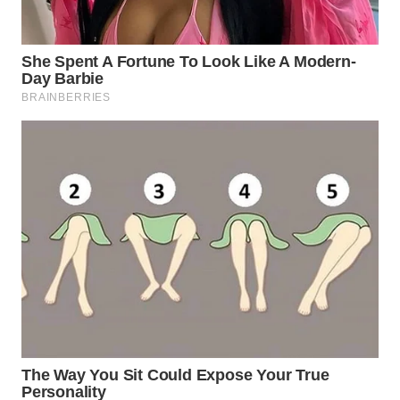
WN
SUMEDANG
WN
CIANJUR
WN
KEPULAUAN
SERIBU
WN
TANGERANG
WN
BINJAI
WN
CIREBON