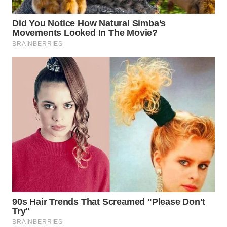
WN
MALUKU
WN
MALUT
WN
DAIRI
WN
DANAU
TOBA
WN
NIAS
WN
LANGKAT