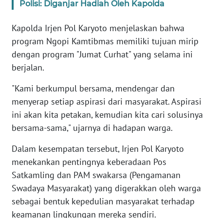
Polisi: Diganjar Hadiah Oleh Kapolda
KARIR
Kapolda Irjen Pol Karyoto menjelaskan bahwa
program Ngopi Kamtibmas memiliki tujuan mirip
DISCLAIMER
dengan program "Jumat Curhat" yang selama ini
berjalan.
Wahana
News
"Kami berkumpul bersama, mendengar dan
Regional
menyerap setiap aspirasi dari masyarakat. Aspirasi
ini akan kita petakan, kemudian kita cari solusinya
WN
bersama-sama," ujarnya di hadapan warga.
SUMUT
Dalam kesempatan tersebut, Irjen Pol Karyoto
WN
menekankan pentingnya keberadaan Pos
JAKARTA
Satkamling dan PAM swakarsa (Pengamanan
Swadaya Masyarakat) yang digerakkan oleh warga
WN
JABAR
sebagai bentuk kepedulian masyarakat terhadap
keamanan lingkungan mereka sendiri.