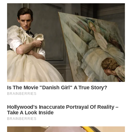
WN
TAPANULI
SELATAN
WN
TANJUNG
LESUNG
WN
KARO
WN
SIMALUNGUN
WN
LABUHANBATU
WN