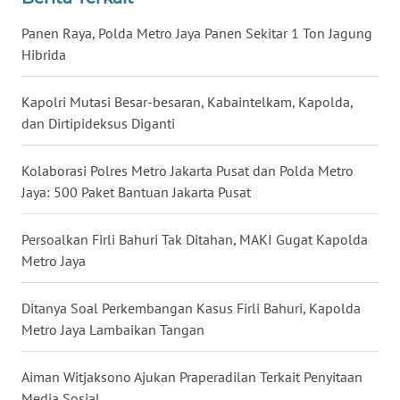
WN
Panen Raya, Polda Metro Jaya Panen Sekitar 1 Ton Jagung
NUSANTARA
Hibrida
WN
Kapolri Mutasi Besar-besaran, Kabaintelkam, Kapolda,
JOGJA
dan Dirtipideksus Diganti
WN
Kolaborasi Polres Metro Jakarta Pusat dan Polda Metro
JATIM
Jaya: 500 Paket Bantuan Jakarta Pusat
WN
Persoalkan Firli Bahuri Tak Ditahan, MAKI Gugat Kapolda
BALI
Metro Jaya
WN
KALBAR
Ditanya Soal Perkembangan Kasus Firli Bahuri, Kapolda
Metro Jaya Lambaikan Tangan
WN
KALTENG
Aiman Witjaksono Ajukan Praperadilan Terkait Penyitaan
Media Sosial