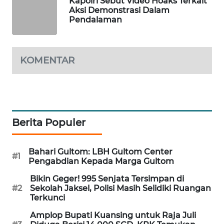
Kapolri Sebut Video Hoaks Terkait
PORTAL
Aksi Demonstrasi Dalam
Pendalaman
KONSUMEN
FORWAMKI
KOMENTAR
ALPERKLINAS
FORJASIDA
Berita Populer
TAMBANG
NEWS
Bahari Gultom: LBH Gultom Center
#1
Pengabdian Kepada Marga Gultom
SITUNGIR
NEWS
Bikin Geger! 995 Senjata Tersimpan di
#2
Sekolah Jaksel, Polisi Masih Selidiki Ruangan
Terkunci
SIDIKALANG
NEWS
Amplop Bupati Kuansing untuk Raja Juli