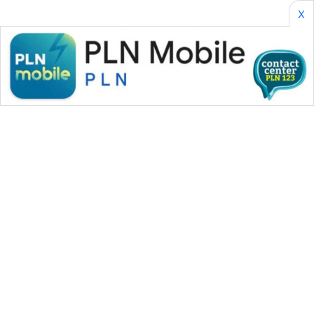
X
WAHANA MEDIA GROUP
|
|
|
WAHANA NEWS co
WAHANA TANI
WAHANA ADVOKAT
|
|
WAHANA INFRASTRUKTUR
WAHANA KONSUMEN