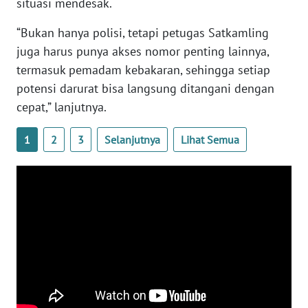
situasi mendesak.
WN
“Bukan hanya polisi, tetapi petugas Satkamling
SERAMBI
juga harus punya akses nomor penting lainnya,
termasuk pemadam kebakaran, sehingga setiap
WN
potensi darurat bisa langsung ditangani dengan
JAMBI
cepat,” lanjutnya.
WN
SULTRA
1
2
3
Selanjutnya
Lihat Semua
WN
NTB
WN
SULTENG
WN
SULBAR