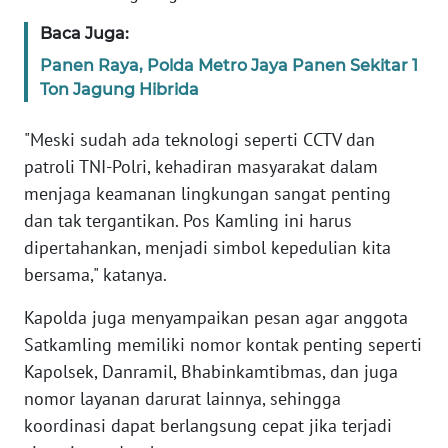
WN
Baca Juga:
BANTEN
Panen Raya, Polda Metro Jaya Panen Sekitar 1
Ton Jagung Hibrida
WN
NTT
"Meski sudah ada teknologi seperti CCTV dan
WN
patroli TNI-Polri, kehadiran masyarakat dalam
KEPRI
menjaga keamanan lingkungan sangat penting
dan tak tergantikan. Pos Kamling ini harus
WN
dipertahankan, menjadi simbol kepedulian kita
PAPUA
bersama," katanya.
WN
Kapolda juga menyampaikan pesan agar anggota
PAPUA
Satkamling memiliki nomor kontak penting seperti
BARAT
Kapolsek, Danramil, Bhabinkamtibmas, dan juga
nomor layanan darurat lainnya, sehingga
WN
koordinasi dapat berlangsung cepat jika terjadi
RIAU