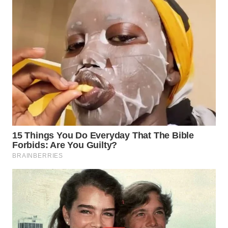
TAPANULI
TENGAH
WN DELI
SERDANG
WN
TEBING
TINGGI
WN
PAKPAK
WN
KARAWANG
WN
BEKASI