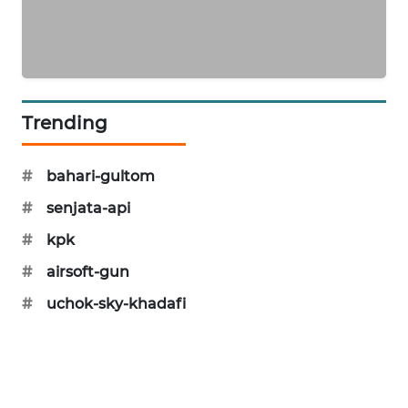
KARING
NEWS
JURNAL
MARITIM
Trending
HUMBANG
NEWS
#
bahari-gultom
#
senjata-api
GARONGGANG
NEWS
#
kpk
#
airsoft-gun
FISUELRI
ID
#
uchok-sky-khadafi
ENERGI
NEWS