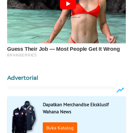
WAHANA
SPORT
WAHANA
UMKM
WAHANA
SELEB
WAHANA
Advertorial
PERSONA
WAHANA
OTOMOTIF
Dapatkan Merchandise Eksklusif
Wahana News
WAHANA
HEALTH
Buka Katalog