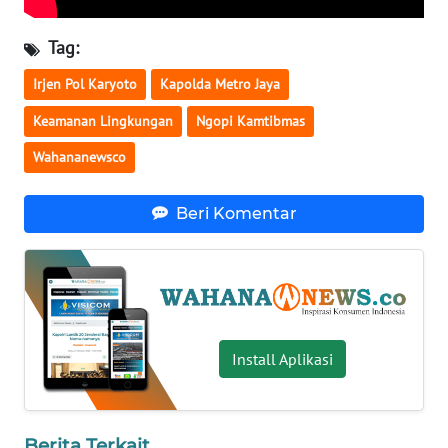
WN
Tag:
BABEL
Irjen Pol Karyoto
Kapolda Metro Jaya
WN
Keamanan Lingkungan
Ngopi Kamtibmas
SUMBAR
Wahananewsco
WN
SUMSEL
Beri Komentar
WN
BENGKULU
WN
LAMPUNG
Install Aplikasi
WN
JATENG
Berita Terkait