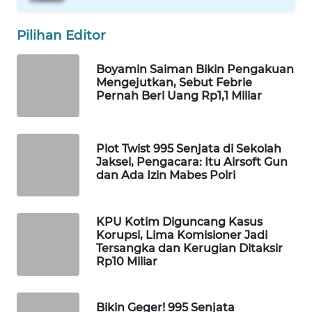
WAHANA
DESA
Pilihan Editor
WISATA
Boyamin Saiman Bikin Pengakuan
LAPAK
Mengejutkan, Sebut Febrie
WAHANA
Pernah Beri Uang Rp1,1 Miliar
Wahana
Network
Plot Twist 995 Senjata di Sekolah
Jaksel, Pengacara: Itu Airsoft Gun
dan Ada Izin Mabes Polri
KONSUMEN
LISTRIK
KPU Kotim Diguncang Kasus
MASYARAKAT
Korupsi, Lima Komisioner Jadi
KELISTRIKAN
Tersangka dan Kerugian Ditaksir
Rp10 Miliar
WALINKI
ID
Bikin Geger! 995 Senjata