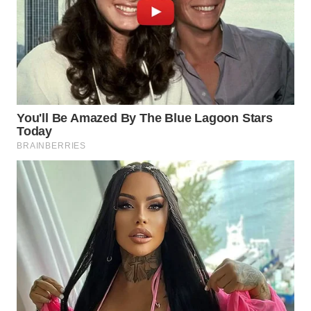
WN
BOGOR
WN
DEPOK
WN
TAPANULI
UTARA
WN
SAMOSIR
WN
PADANG
LAWAS