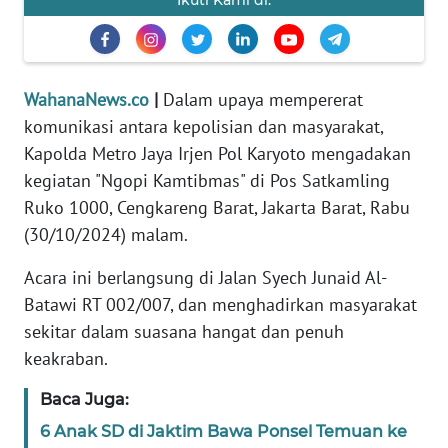
Ikuti Kami di:
Informasi
INDEKS
BERITA
WahanaNews.co
|
Dalam upaya mempererat
komunikasi antara kepolisian dan masyarakat,
KONTAK
KAMI
Kapolda Metro Jaya Irjen Pol Karyoto mengadakan
kegiatan "Ngopi Kamtibmas" di Pos Satkamling
INFO
Ruko 1000, Cengkareng Barat, Jakarta Barat, Rabu
IKLAN
(30/10/2024) malam.
TENTANG
Acara ini berlangsung di Jalan Syech Junaid Al-
KAMI
Batawi RT 002/007, dan menghadirkan masyarakat
sekitar dalam suasana hangat dan penuh
PEDOMAN
keakraban.
MEDIA
SIBER
Baca Juga:
6 Anak SD di Jaktim Bawa Ponsel Temuan ke
REDAKSI