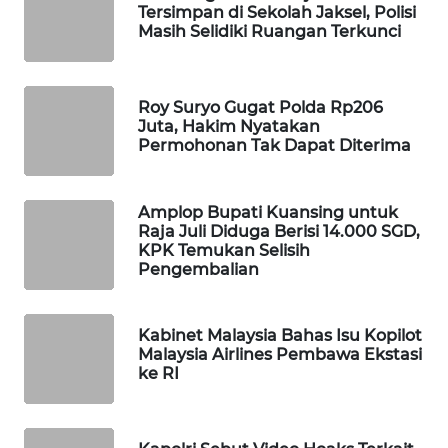
Tersimpan di Sekolah Jaksel, Polisi
Masih Selidiki Ruangan Terkunci
MAWAKA
ID
Roy Suryo Gugat Polda Rp206
MARTABAT
Juta, Hakim Nyatakan
NET
Permohonan Tak Dapat Diterima
PLN
WATCH
Amplop Bupati Kuansing untuk
Raja Juli Diduga Berisi 14.000 SGD,
KPK Temukan Selisih
MKLI
Pengembalian
LPKKI
Kabinet Malaysia Bahas Isu Kopilot
Malaysia Airlines Pembawa Ekstasi
LKKI
ke RI
KOPEKLIN