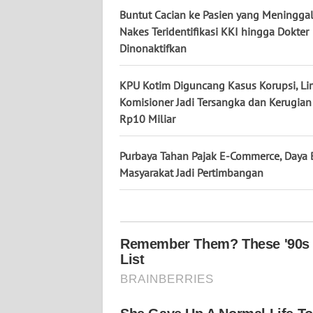
KALTARA
Buntut Cacian ke Pasien yang Meninggal
Nakes Teridentifikasi KKI hingga Dokter
WN
Dinonaktifkan
KALSEL
KPU Kotim Diguncang Kasus Korupsi, L
WN
Komisioner Jadi Tersangka dan Kerugian 
KALTIM
Rp10 Miliar
WN
Purbaya Tahan Pajak E-Commerce, Daya 
SULSEL
Masyarakat Jadi Pertimbangan
WN
GORONTALO
WN
SULUT
WN
MALUKU