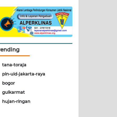
rending
tana-toraja
pln-uid-jakarta-raya
bogor
gulkarmat
hujan-ringan