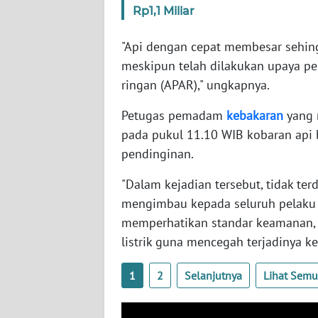
SERAMBI
Rp1,1 Miliar
"Api dengan cepat membesar sehing
WN
JAMBI
meskipun telah dilakukan upaya 
ringan (APAR)," ungkapnya.
WN
Petugas pemadam
kebakaran
yang 
SULTRA
pada pukul 11.10 WIB kobaran api 
pendinginan.
WN
NTB
"Dalam kejadian tersebut, tidak te
mengimbau kepada seluruh pelaku
WN
SULTENG
memperhatikan standar keamanan, 
listrik guna mencegah terjadinya k
WN
SULBAR
1
2
Selanjutnya
Lihat Sem
WN