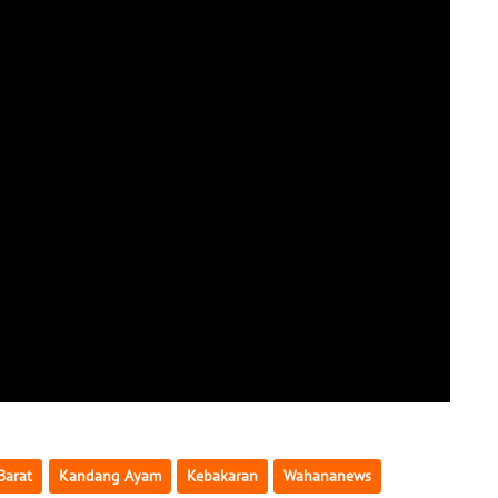
Barat
Kandang Ayam
Kebakaran
Wahananews