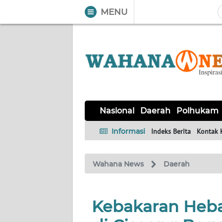
MENU
WAHANA
Tutup
TV
NASIONAL
DAERAH
POLHUKAM
KRIMINAL
EKUIN
SAINS-
KESEHATAN
INTERNASIONAL
Nasional
Daerah
Polhukam
TEKNO
Informasi
Indeks Berita
Kontak 
SERBA-
PENDIDIKAN
OLAHRAGA
OPINI
SERBI
Wahana News
Daerah
EDITORIAL
Kebakaran Heb
Informasi