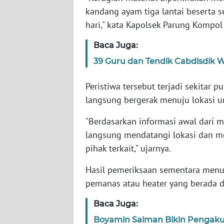
kandang ayam tiga lantai beserta 
hari," kata Kapolsek Parung Kompo
WN
NTT
Baca Juga:
39 Guru dan Tendik Cabdisdik Wi
WN
KEPRI
Peristiwa tersebut terjadi sekitar 
langsung bergerak menuju lokasi 
WN
PAPUA
"Berdasarkan informasi awal dari m
langsung mendatangi lokasi dan m
WN
PAPUA
pihak terkait," ujarnya.
BARAT
Hasil pemeriksaan sementara menun
pemanas atau heater yang berada 
WN
RIAU
Baca Juga:
Boyamin Saiman Bikin Pengaku
WN