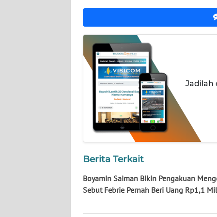
NUSANTARA
WN
JOGJA
WN
JATIM
Jadilah
WN
BALI
WN
KALBAR
Berita Terkait
WN
Boyamin Saiman Bikin Pengakuan Menge
KALTENG
Sebut Febrie Pernah Beri Uang Rp1,1 Mil
WN