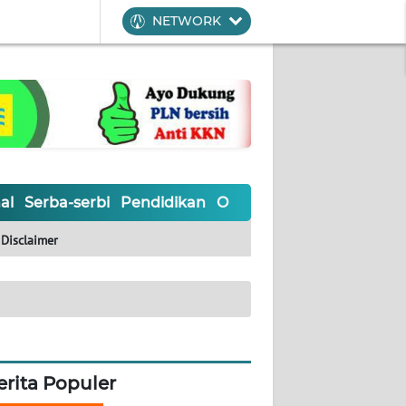
NETWORK
al
Serba-serbi
Pendidikan
Olahraga
Opini
Editoria
Disclaimer
erita Populer