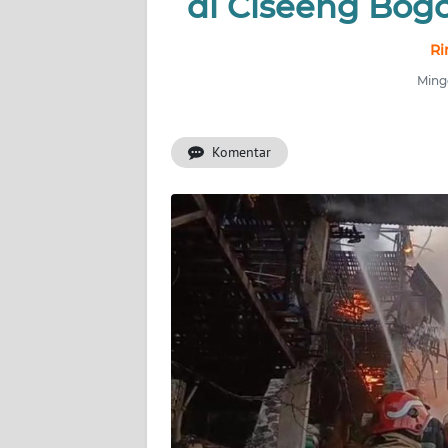
di Ciseeng Bogo
INDEKS
BERITA
Ri
Ming
KONTAK
KAMI
Komentar
INFO
IKLAN
TENTANG
KAMI
PEDOMAN
MEDIA
SIBER
REDAKSI