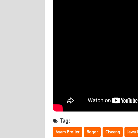
BABEL
WN
SUMBAR
WN
SUMSEL
WN
BENGKULU
WN
LAMPUNG
WN
JATENG
Tag:
Ayam Broiler
Bogor
Ciseeng
Jawa 
WN