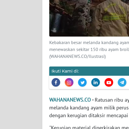
KARIR
DISCLAIMER
Wahana
News
Kebakaran besar melanda kandang ayam 
Regional
menewaskan sekitar 150 ribu ayam broil
(WAHANANEWS.CO/Ilustrasi)
WN
SUMUT
Ikuti Kami di:
WN
JAKARTA
WAHANANEWS.CO
-
Ratusan ribu a
WN
JABAR
melanda kandang ayam milik perusa
dengan kerugian ditaksir mencapai 
WN
"Kerugian material diperkirakan men
BANTEN