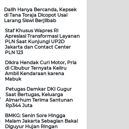
Dalih Hanya Bercanda, Kepsek
di Tana Toraja Dicopot Usai
Larang Siswi Berjilbab
Staf Khusus Wapres RI
Apresiasi Transformasi Layanan
2
PLN Saat Kunjungi UP2D
Jakarta dan Contact Center
PLN 123
Dikira Hendak Curi Motor, Pria
di Cibubur Ternyata Keliru
3
Ambil Kendaraan karena
Mabuk
Petugas Damkar DKI Gugur
Saat Bertugas, Keluarga
4
Almarhum Terima Santunan
Rp344 Juta
BMKG: Senin Sore Hingga
5
Malam Jakarta Sebagian Bakal
Diguyur Hujan Ringan