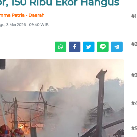
r, 150 Ribu Ekor Hangus
mma Patria - Daerah
#1
gu, 3 Mei 2026 - 09:40 WIB
#
#
#
#