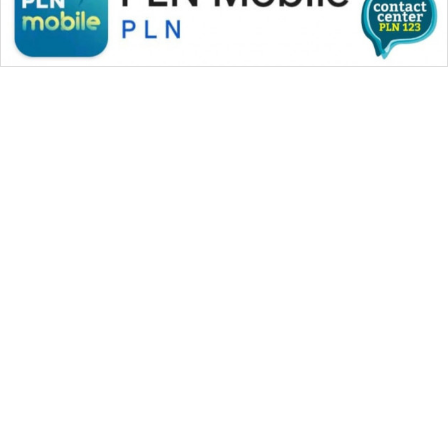
WAHANA MEDIA GROUP
|
|
|
WAHANA NEWS co
WAHANA TANI
WAHANA ADVOKAT
|
|
WAHANA INFRASTRUKTUR
WAHANA KONSUMEN
|
|
|
WAHANA LISTRIK
WAHANA TRAVEL
WAHANA TV
|
|
|
WAHANANEWS id
WAHANANEWS CO ID
WAHANANEWS NET
|
|
|
WAHANA SPORT ID
Wahana UMKM
Wahana Seleb
|
|
|
Wahana Persona
Wahana Otomotif
Wahana Health