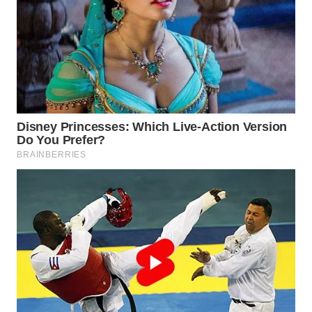
Wahana
Media
Group
WAHANA
NEWS
WAHANA
TANI
WAHANA
ADVOKAT
WAHANA
INFRASTRUKTUR
WAHANA
KONSUMEN