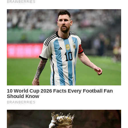
WN
BOGOR
WN
DEPOK
WN
TAPANULI
UTARA
WN
SAMOSIR
WN
PADANG
LAWAS