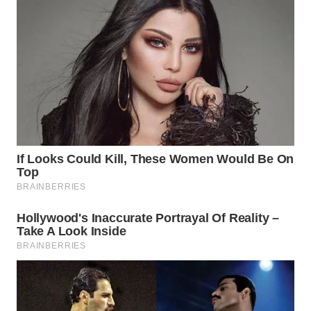
WN
KALTARA
WN
KALSEL
WN
KALTIM
WN
SULSEL
WN
GORONTALO
WN
SULUT