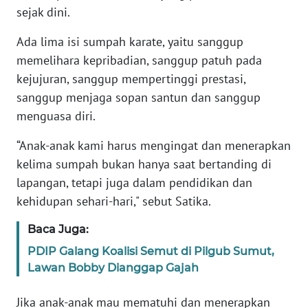
sejak dini.
KARIR
Ada lima isi sumpah karate, yaitu sanggup
memelihara kepribadian, sanggup patuh pada
DISCLAIMER
kejujuran, sanggup mempertinggi prestasi,
sanggup menjaga sopan santun dan sanggup
Wahana
menguasa diri.
News
Regional
“Anak-anak kami harus mengingat dan menerapkan
kelima sumpah bukan hanya saat bertanding di
WN
SUMUT
lapangan, tetapi juga dalam pendidikan dan
kehidupan sehari-hari," sebut Satika.
WN
Baca Juga:
JAKARTA
PDIP Galang Koalisi Semut di Pilgub Sumut,
Lawan Bobby Dianggap Gajah
WN
JABAR
Jika anak-anak mau mematuhi dan menerapkan