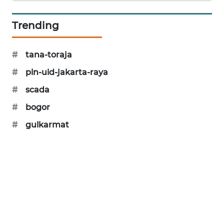
SIBARAGAS
NEWS
Trending
METRO
#
tana-toraja
SIANTAR
NEWS
#
pln-uid-jakarta-raya
#
scada
METRO
#
bogor
MEDAN
NEWS
#
gulkarmat
METRO
JAKARTA
NEWS
KRT
NEWS