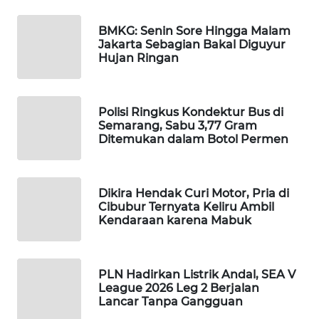
WAHANA
DESA
BMKG: Senin Sore Hingga Malam
Jakarta Sebagian Bakal Diguyur
WISATA
Hujan Ringan
LAPAK
WAHANA
Polisi Ringkus Kondektur Bus di
Semarang, Sabu 3,77 Gram
Wahana
Ditemukan dalam Botol Permen
Network
KONSUMEN
Dikira Hendak Curi Motor, Pria di
LISTRIK
Cibubur Ternyata Keliru Ambil
Kendaraan karena Mabuk
MASYARAKAT
KELISTRIKAN
PLN Hadirkan Listrik Andal, SEA V
League 2026 Leg 2 Berjalan
WALINKI
Lancar Tanpa Gangguan
ID