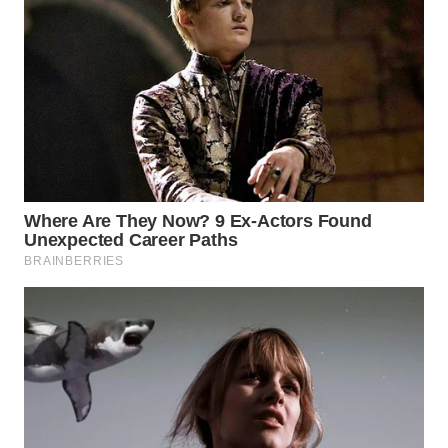
WN
SUMEDANG
WN
CIANJUR
WN
KEPULAUAN
SERIBU
WN
TANGERANG
WN
BINJAI
WN
CIREBON