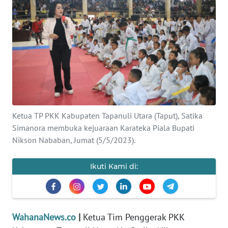
SAINS-TEKNO
KESEHATAN
INTERNASIONAL
SERBA-SERBI
Ketua TP PKK Kabupaten Tapanuli Utara (Taput), Satika
PENDIDIKAN
Simanora membuka kejuaraan Karateka Piala Bupati
Nikson Nababan, Jumat (5/5/2023).
OLAHRAGA
Ikuti Kami di:
OPINI
EDITORIAL
WahanaNews.co
|
Ketua Tim Penggerak PKK