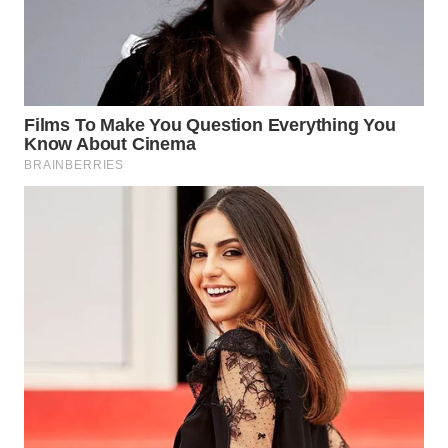
WN
INDRAMAYU
WN
KUNINGAN
WN
MAJALENGKA
WN
SUBANG
WN
SUKABUMI
WN
PURWAKARTA