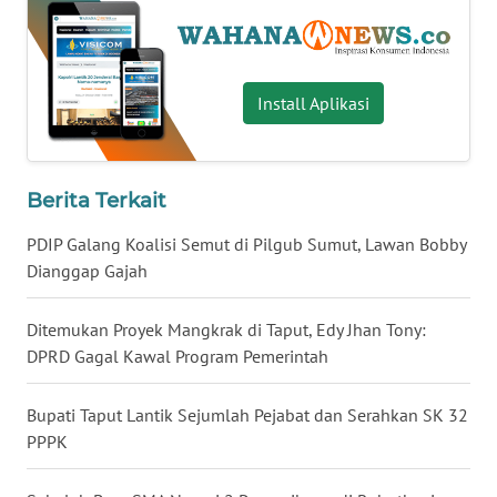
WN
BABEL
Install Aplikasi
WN
SUMBAR
WN
Berita Terkait
SUMSEL
PDIP Galang Koalisi Semut di Pilgub Sumut, Lawan Bobby
Dianggap Gajah
WN
BENGKULU
Ditemukan Proyek Mangkrak di Taput, Edy Jhan Tony:
DPRD Gagal Kawal Program Pemerintah
WN
LAMPUNG
Bupati Taput Lantik Sejumlah Pejabat dan Serahkan SK 32
PPPK
WN
JATENG