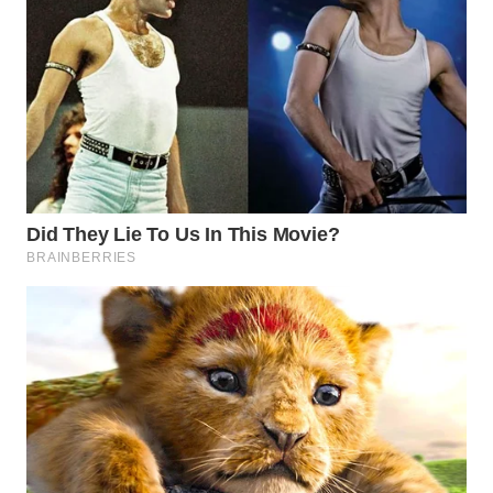
WN
MALUKU
WN
MALUT
WN
DAIRI
WN
DANAU
TOBA
WN
NIAS
WN
LANGKAT