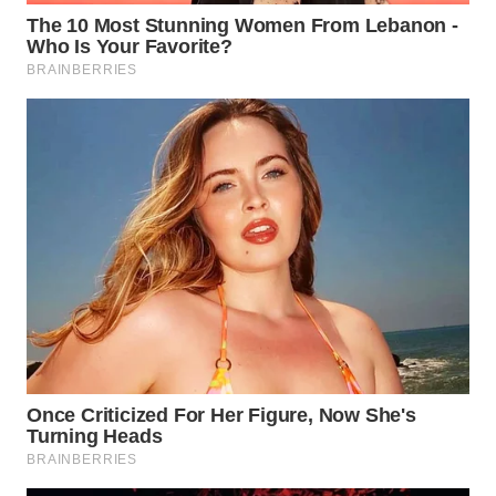
WN
PRIANGAN
TIMUR
WN
SEMARANG
WN
SOLO
WN
BOROBUDUR
WN
MADURA
WN
SURABAYA