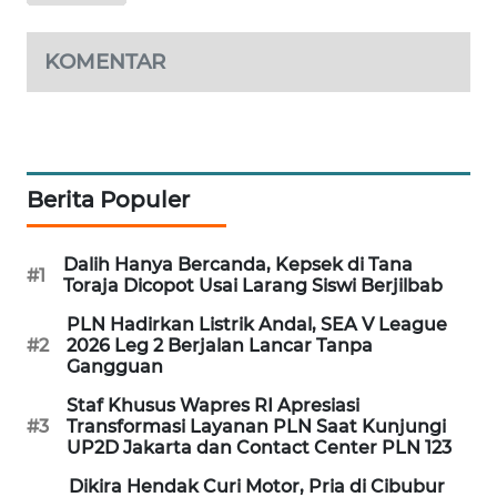
MAWAKA
KOMENTAR
ID
MARTABAT
NET
Berita Populer
PLN
WATCH
Dalih Hanya Bercanda, Kepsek di Tana
#1
MKLI
Toraja Dicopot Usai Larang Siswi Berjilbab
PLN Hadirkan Listrik Andal, SEA V League
LPKKI
#2
2026 Leg 2 Berjalan Lancar Tanpa
Gangguan
LKKI
Staf Khusus Wapres RI Apresiasi
#3
Transformasi Layanan PLN Saat Kunjungi
UP2D Jakarta dan Contact Center PLN 123
KOPEKLIN
Dikira Hendak Curi Motor, Pria di Cibubur