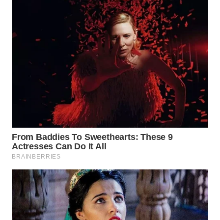
WN
NATUNA
WN
BINTAN
WN
MANDALIKA
WN
LIKUPANG
WN
LABUANBAJO
WN
BORNEO