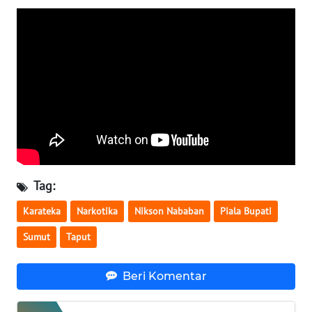
WN
SERAMBI
WN
JAMBI
WN
SULTRA
WN
Tag:
NTB
Karateka
Narkotika
Nikson Nababan
Piala Bupati
WN
Sumut
Taput
SULTENG
Beri Komentar
WN
SULBAR