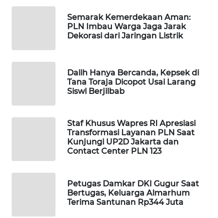
WAHANA
Semarak Kemerdekaan Aman:
SPORT
PLN Imbau Warga Jaga Jarak
Dekorasi dari Jaringan Listrik
WAHANA
UMKM
Dalih Hanya Bercanda, Kepsek di
Tana Toraja Dicopot Usai Larang
WAHANA
Siswi Berjilbab
SELEB
WAHANA
Staf Khusus Wapres RI Apresiasi
PERSONA
Transformasi Layanan PLN Saat
Kunjungi UP2D Jakarta dan
Contact Center PLN 123
WAHANA
OTOMOTIF
Petugas Damkar DKI Gugur Saat
WAHANA
Bertugas, Keluarga Almarhum
Terima Santunan Rp344 Juta
HEALTH