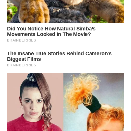
WN
TAPANULI
SELATAN
WN
TANJUNG
LESUNG
WN
KARO
WN
SIMALUNGUN
WN
LABUHANBATU
WN