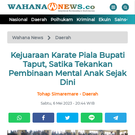
Nasional
Daerah
Polhukam
Kriminal
Ekuin
Sains-Te
WAHANA
Tutup
TV
Wahana News
Daerah
NASIONAL
Kejuaraan Karate Piala Bupati
Taput, Satika Tekankan
DAERAH
Pembinaan Mental Anak Sejak
Dini
POLHUKAM
Tohap Simaremare - Daerah
Sabtu, 6 Mei 2023 - 20:44 WIB
KRIMINAL
EKUIN