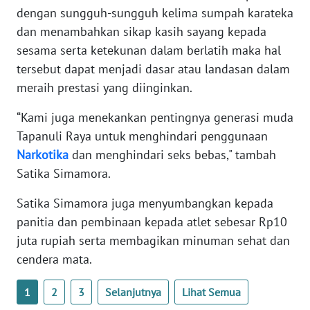
WN
dengan sungguh-sungguh kelima sumpah karateka
BANTEN
dan menambahkan sikap kasih sayang kepada
sesama serta ketekunan dalam berlatih maka hal
WN
tersebut dapat menjadi dasar atau landasan dalam
NTT
meraih prestasi yang diinginkan.
WN
“Kami juga menekankan pentingnya generasi muda
KEPRI
Tapanuli Raya untuk menghindari penggunaan
Narkotika
dan menghindari seks bebas," tambah
WN
Satika Simamora.
PAPUA
Satika Simamora juga menyumbangkan kepada
WN
panitia dan pembinaan kepada atlet sebesar Rp10
PAPUA
juta rupiah serta membagikan minuman sehat dan
BARAT
cendera mata.
WN
1
2
3
Selanjutnya
Lihat Semua
RIAU