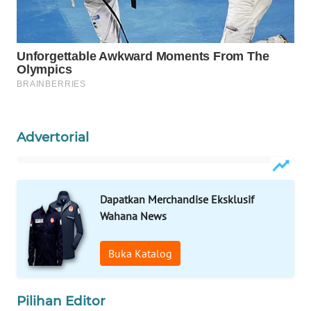
WAHANA
LISTRIK
WAHANA
TRAVEL
WAHANA
Advertorial
TV
WAHANANEWS
ID
Dapatkan Merchandise Eksklusif
Wahana News
WAHANANEWS
CO ID
Buka Katalog
WAHANANEWS
NET
Pilihan Editor