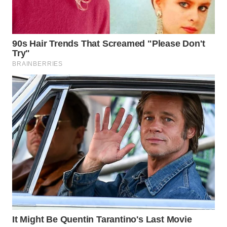
TAPANULI
TENGAH
WN DELI
SERDANG
WN
TEBING
TINGGI
WN
PAKPAK
WN
KARAWANG
WN
BEKASI