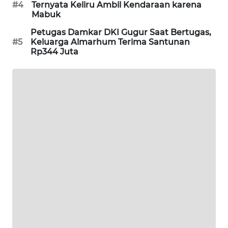
#4
Ternyata Keliru Ambil Kendaraan karena
PORTAL
Mabuk
KONSUMEN
Petugas Damkar DKI Gugur Saat Bertugas,
#5
Keluarga Almarhum Terima Santunan
FORWAMKI
Rp344 Juta
ALPERKLINAS
FORJASIDA
TAMBANG
NEWS
SITUNGIR
NEWS
SIDIKALANG
NEWS