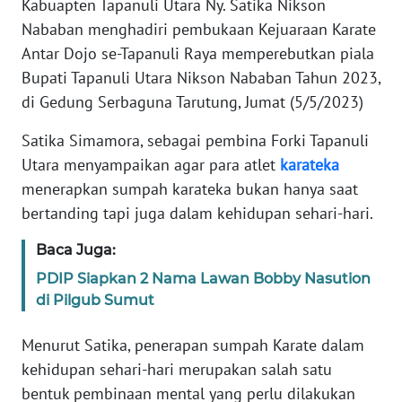
Kabuapten Tapanuli Utara Ny. Satika Nikson
Informasi
Nababan menghadiri pembukaan Kejuaraan Karate
INDEKS
Antar Dojo se-Tapanuli Raya memperebutkan piala
BERITA
Bupati Tapanuli Utara Nikson Nababan Tahun 2023,
di Gedung Serbaguna Tarutung, Jumat (5/5/2023)
KONTAK
KAMI
Satika Simamora, sebagai pembina Forki Tapanuli
Utara menyampaikan agar para atlet
karateka
INFO
menerapkan sumpah karateka bukan hanya saat
IKLAN
bertanding tapi juga dalam kehidupan sehari-hari.
TENTANG
Baca Juga:
KAMI
PDIP Siapkan 2 Nama Lawan Bobby Nasution
di Pilgub Sumut
PEDOMAN
MEDIA
Menurut Satika, penerapan sumpah Karate dalam
SIBER
kehidupan sehari-hari merupakan salah satu
bentuk pembinaan mental yang perlu dilakukan
REDAKSI