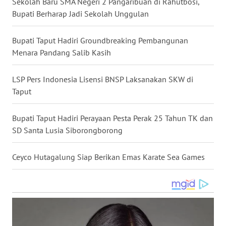
Sekolah Baru SMA Negeri 2 Pangaribuan di Rahutbosi,
WN
Bupati Berharap Jadi Sekolah Unggulan
NUSANTARA
Bupati Taput Hadiri Groundbreaking Pembangunan
WN
Menara Pandang Salib Kasih
JOGJA
LSP Pers Indonesia Lisensi BNSP Laksanakan SKW di
WN
Taput
JATIM
Bupati Taput Hadiri Perayaan Pesta Perak 25 Tahun TK dan
WN
SD Santa Lusia Siborongborong
BALI
Ceyco Hutagalung Siap Berikan Emas Karate Sea Games
WN
KALBAR
WN
KALTENG