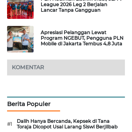
League 2026 Leg 2 Berjalan
Wahana
Lancar Tanpa Gangguan
Media
Group
WAHANA
Apresiasi Pelanggan Lewat
NEWS
Program NGEBUT, Pengguna PLN
Mobile di Jakarta Tembus 4,8 Juta
WAHANA
TANI
KOMENTAR
WAHANA
ADVOKAT
WAHANA
INFRASTRUKTUR
Berita Populer
WAHANA
Dalih Hanya Bercanda, Kepsek di Tana
#1
KONSUMEN
Toraja Dicopot Usai Larang Siswi Berjilbab