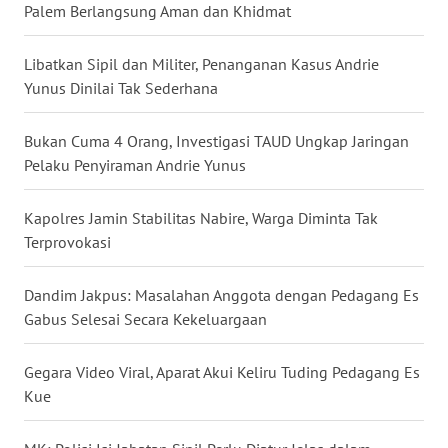
Palem Berlangsung Aman dan Khidmat
WN
BABEL
Libatkan Sipil dan Militer, Penanganan Kasus Andrie
Yunus Dinilai Tak Sederhana
WN
SUMBAR
Bukan Cuma 4 Orang, Investigasi TAUD Ungkap Jaringan
Pelaku Penyiraman Andrie Yunus
WN
SUMSEL
Kapolres Jamin Stabilitas Nabire, Warga Diminta Tak
Terprovokasi
WN
BENGKULU
Dandim Jakpus: Masalahan Anggota dengan Pedagang Es
Gabus Selesai Secara Kekeluargaan
WN
LAMPUNG
Gegara Video Viral, Aparat Akui Keliru Tuding Pedagang Es
Kue
WN
JATENG