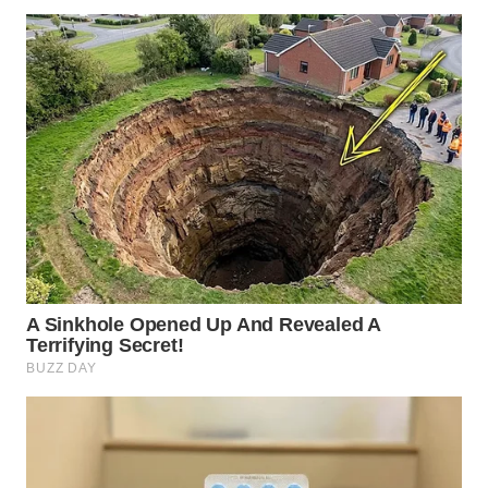
TAPANULI
TENGAH
WN DELI
SERDANG
WN
TEBING
TINGGI
WN
PAKPAK
WN
KARAWANG
WN
BEKASI