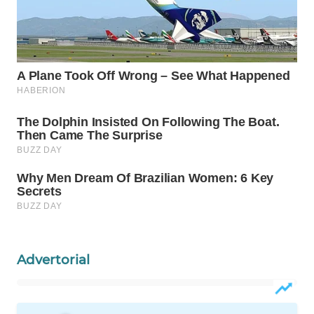
WN
INDRAMAYU
WN
KUNINGAN
WN
MAJALENGKA
WN
SUBANG
WN
SUKABUMI
Advertorial
WN
PURWAKARTA