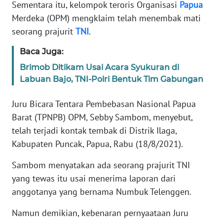
Informasi
Sementara itu, kelompok teroris Organisasi
Papua
Merdeka (OPM) mengklaim telah menembak mati
INDEKS
seorang prajurit
TNI
.
BERITA
Baca Juga:
KONTAK
Brimob Ditikam Usai Acara Syukuran di
KAMI
Labuan Bajo, TNI-Polri Bentuk Tim Gabungan
INFO
Juru Bicara Tentara Pembebasan Nasional Papua
IKLAN
Barat (TPNPB) OPM, Sebby Sambom, menyebut,
telah terjadi kontak tembak di Distrik Ilaga,
TENTANG
Kabupaten Puncak, Papua, Rabu (18/8/2021).
KAMI
Sambom menyatakan ada seorang prajurit TNI
PEDOMAN
yang tewas itu usai menerima laporan dari
MEDIA
anggotanya yang bernama Numbuk Telenggen.
SIBER
Namun demikian, kebenaran pernyaataan Juru
REDAKSI