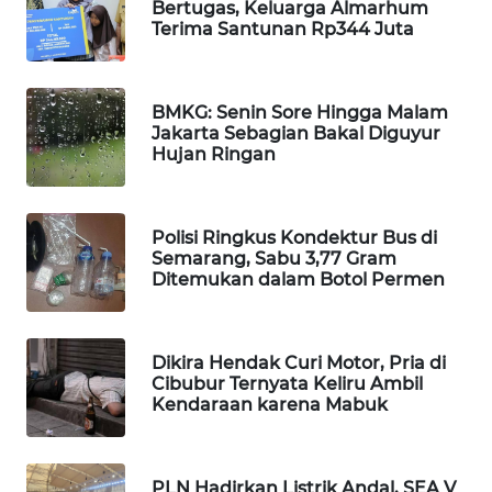
Bertugas, Keluarga Almarhum
Terima Santunan Rp344 Juta
WN
NATUNA
BMKG: Senin Sore Hingga Malam
WN
Jakarta Sebagian Bakal Diguyur
BINTAN
Hujan Ringan
WN
MANDALIKA
Polisi Ringkus Kondektur Bus di
Semarang, Sabu 3,77 Gram
WN
Ditemukan dalam Botol Permen
LIKUPANG
WN
Dikira Hendak Curi Motor, Pria di
LABUANBAJO
Cibubur Ternyata Keliru Ambil
Kendaraan karena Mabuk
WN
BORNEO
PLN Hadirkan Listrik Andal, SEA V