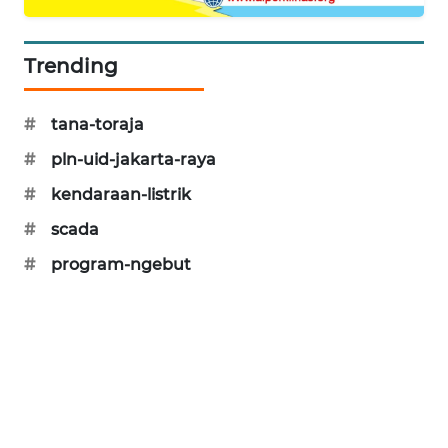
WAHANA
SPORT
Trending
WAHANA
UMKM
#
tana-toraja
#
pln-uid-jakarta-raya
WAHANA
SELEB
#
kendaraan-listrik
#
scada
WAHANA
#
program-ngebut
PERSONA
WAHANA
OTOMOTIF
WAHANA
HEALTH