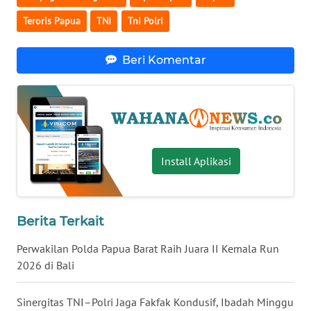
Teroris Papua
TNI
Tni Polri
WN
SERAMBI
Beri Komentar
WN
JAMBI
WN
SULTRA
Install Aplikasi
WN
NTB
Berita Terkait
WN
SULTENG
Perwakilan Polda Papua Barat Raih Juara II Kemala Run
2026 di Bali
WN
SULBAR
Sinergitas TNI–Polri Jaga Fakfak Kondusif, Ibadah Minggu