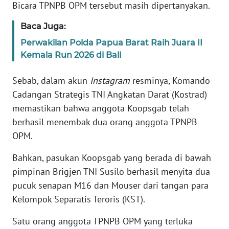
Bicara TPNPB OPM tersebut masih dipertanyakan.
KARIR
Baca Juga:
Perwakilan Polda Papua Barat Raih Juara II
DISCLAIMER
Kemala Run 2026 di Bali
Wahana
Sebab, dalam akun
Instagram
resminya, Komando
News
Cadangan Strategis TNI Angkatan Darat (Kostrad)
Regional
memastikan bahwa anggota Koopsgab telah
berhasil menembak dua orang anggota TPNPB
WN
OPM.
SUMUT
Bahkan, pasukan Koopsgab yang berada di bawah
WN
pimpinan Brigjen TNI Susilo berhasil menyita dua
JAKARTA
pucuk senapan M16 dan Mouser dari tangan para
Kelompok Separatis Teroris (KST).
WN
JABAR
Satu orang anggota TPNPB OPM yang terluka