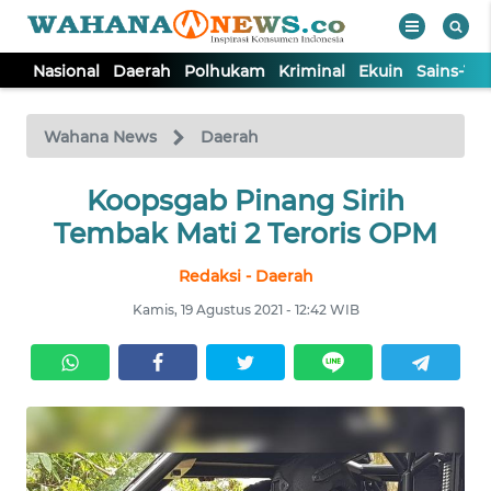
Nasional
Daerah
Polhukam
Kriminal
Ekuin
Sains-Te
WAHANA
Tutup
TV
Wahana News
Daerah
NASIONAL
Koopsgab Pinang Sirih
Tembak Mati 2 Teroris OPM
DAERAH
Redaksi - Daerah
Kamis, 19 Agustus 2021 - 12:42 WIB
POLHUKAM
KRIMINAL
EKUIN