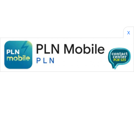
KARING
NEWS
JURNAL
MARITIM
X
HUMBANG
NEWS
GARONGGANG
NEWS
FISUELRI
ID
ENERGI
NEWS