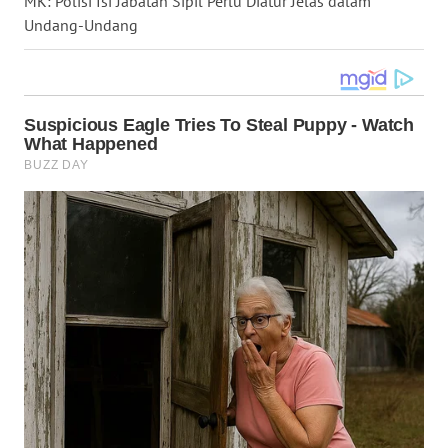
MK: Polisi Isi Jabatan Sipil Perlu Diatur Jelas dalam
Undang-Undang
WN
NUSANTARA
WN
JOGJA
WN
JATIM
WN
BALI
WN
KALBAR
WN
KALTENG