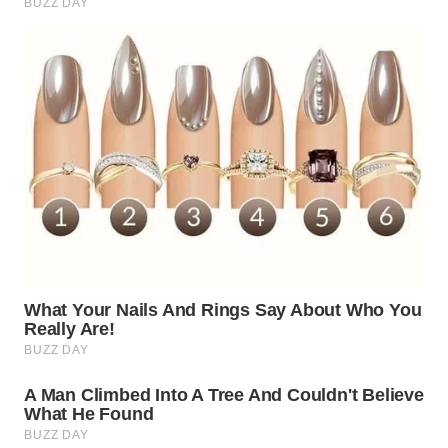
WN
TAPANULI
SELATAN
WN
TANJUNG
LESUNG
WN
KARO
WN
SIMALUNGUN
WN
LABUHANBATU
WN