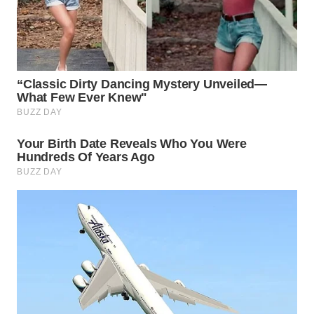
WN
SUMEDANG
WN
CIANJUR
WN
KEPULAUAN
SERIBU
WN
TANGERANG
WN
BINJAI
WN
CIREBON