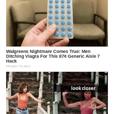
WN
BOGOR
WN
DEPOK
WN
TAPANULI
UTARA
WN
SAMOSIR
WN
PADANG
LAWAS