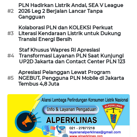
PLN Hadirkan Listrik Andal, SEA V League
WAHANA
#2
2026 Leg 2 Berjalan Lancar Tanpa
LISTRIK
Gangguan
Kolaborasi PLN dan KOLEKSI Perkuat
WAHANA
#3
Literasi Kendaraan Listrik untuk Dukung
TRAVEL
Transisi Energi Bersih
Staf Khusus Wapres RI Apresiasi
WAHANA
#4
Transformasi Layanan PLN Saat Kunjungi
TV
UP2D Jakarta dan Contact Center PLN 123
Apresiasi Pelanggan Lewat Program
WAHANANEWS
#5
NGEBUT, Pengguna PLN Mobile di Jakarta
ID
Tembus 4,8 Juta
WAHANANEWS
CO ID
WAHANANEWS
NET