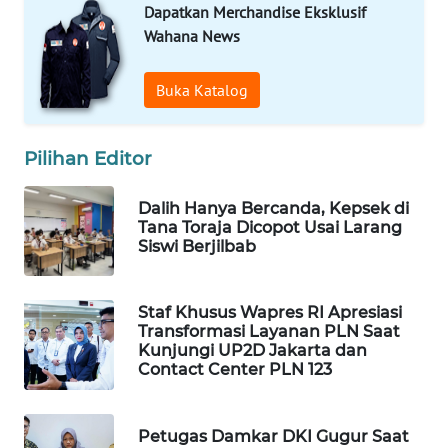
Dapatkan Merchandise Eksklusif
WN
PRIANGAN
Wahana News
TIMUR
Buka Katalog
WN
SEMARANG
Pilihan Editor
WN
SOLO
Dalih Hanya Bercanda, Kepsek di
Tana Toraja Dicopot Usai Larang
Siswi Berjilbab
WN
BOROBUDUR
Staf Khusus Wapres RI Apresiasi
WN
Transformasi Layanan PLN Saat
Kunjungi UP2D Jakarta dan
MADURA
Contact Center PLN 123
WN
SURABAYA
Petugas Damkar DKI Gugur Saat