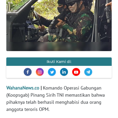
SAINS-TEKNO
KESEHATAN
INTERNASIONAL
SERBA-SERBI
PENDIDIKAN
Ikuti Kami di:
OLAHRAGA
WahanaNews.co
|
Komando Operasi Gabungan
OPINI
(Koopsgab) Pinang Sirih TNI memastikan bahwa
pihaknya telah berhasil menghabisi dua orang
EDITORIAL
anggota teroris OPM.