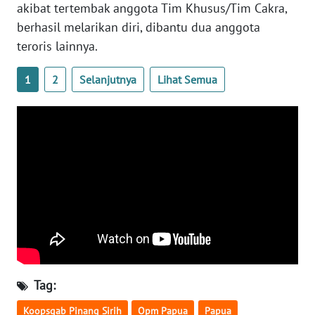
akibat tertembak anggota Tim Khusus/Tim Cakra,
WN
berhasil melarikan diri, dibantu dua anggota
BANTEN
teroris lainnya.
WN
NTT
1
2
Selanjutnya
Lihat Semua
WN
KEPRI
WN
PAPUA
WN
PAPUA
BARAT
Tag:
WN
RIAU
Koopsgab Pinang Sirih
Opm Papua
Papua