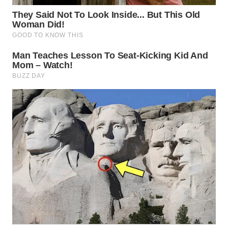
WN
KALTARA
WN
KALSEL
WN
KALTIM
WN
SULSEL
WN
GORONTALO
WN
SULUT