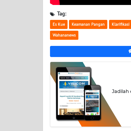
NUSANTARA
Tag:
WN
JOGJA
Es Kue
Keamanan Pangan
Klarifikasi 
Wahananews
WN
JATIM
WN
BALI
WN
KALBAR
Jadilah
WN
KALTENG
WN