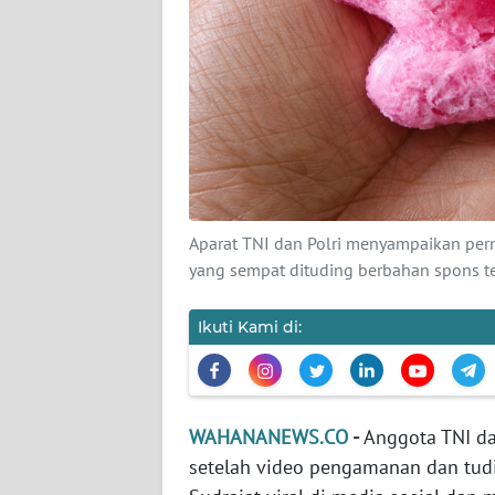
KARIR
DISCLAIMER
Wahana
News
Regional
WN
Aparat TNI dan Polri menyampaikan perm
SUMUT
yang sempat dituding berbahan spons t
WN
Ikuti Kami di:
JAKARTA
WN
JABAR
WAHANANEWS.CO
-
Anggota TNI d
setelah video pengamanan dan tud
WN
BANTEN