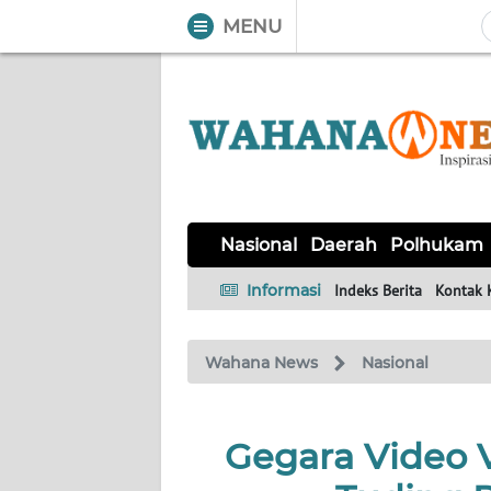
MENU
WAHANA
Tutup
TV
NASIONAL
DAERAH
POLHUKAM
KRIMINAL
EKUIN
SAINS-
KESEHATAN
INTERNASIONAL
Nasional
Daerah
Polhukam
TEKNO
Informasi
Indeks Berita
Kontak 
SERBA-
PENDIDIKAN
OLAHRAGA
OPINI
SERBI
Wahana News
Nasional
EDITORIAL
Gegara Video Vi
Informasi