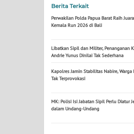
KALTARA
Berita Terkait
WN
Perwakilan Polda Papua Barat Raih Juara
KALSEL
Kemala Run 2026 di Bali
WN
KALTIM
Libatkan Sipil dan Militer, Penanganan 
Andrie Yunus Dinilai Tak Sederhana
WN
SULSEL
Kapolres Jamin Stabilitas Nabire, Warga
Tak Terprovokasi
WN
GORONTALO
MK: Polisi Isi Jabatan Sipil Perlu Diatur J
WN
dalam Undang-Undang
SULUT
WN
MALUKU