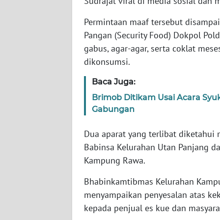
Sudrajat viral di media sosial dan
Permintaan maaf tersebut disampa
WN
Pangan (Security Food) Dokpol Pold
NTT
gabus, agar-agar, serta coklat mes
dikonsumsi.
WN
KEPRI
Baca Juga:
WN
Brimob Ditikam Usai Acara Syuk
PAPUA
Gabungan
Dua aparat yang terlibat diketahu
WN
PAPUA
Babinsa Kelurahan Utan Panjang d
BARAT
Kampung Rawa.
WN
Bhabinkamtibmas Kelurahan Kampun
RIAU
menyampaikan penyesalan atas ke
kepada penjual es kue dan masyara
WN