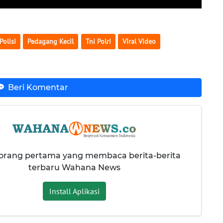
Polisi
Pedagang Kecil
Tni Polri
Viral Video
Beri Komentar
 orang pertama yang membaca berita-berita
terbaru Wahana News
Install Aplikasi