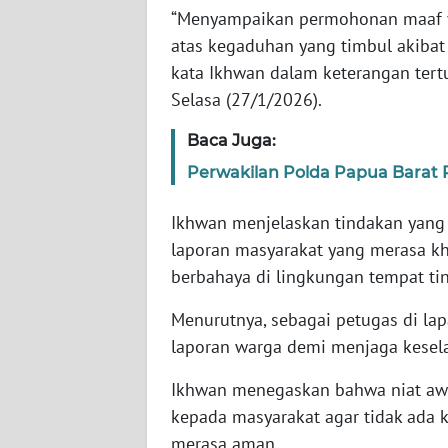
SERAMBI
“Menyampaikan permohonan maaf y
atas kegaduhan yang timbul akibat 
WN
kata Ikhwan dalam keterangan tertu
JAMBI
Selasa (27/1/2026).
Baca Juga:
WN
SULTRA
Perwakilan Polda Papua Barat R
WN
Ikhwan menjelaskan tindakan yang
NTB
laporan masyarakat yang merasa k
berbahaya di lingkungan tempat ti
WN
SULTENG
Menurutnya, sebagai petugas di la
laporan warga demi menjaga kesel
WN
SULBAR
Ikhwan menegaskan bahwa niat aw
kepada masyarakat agar tidak ada
WN
merasa aman.