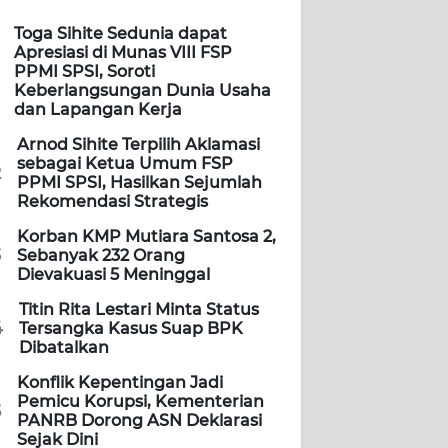
Toga Sihite Sedunia dapat
Apresiasi di Munas VIII FSP
PPMI SPSI, Soroti
Keberlangsungan Dunia Usaha
dan Lapangan Kerja
Arnod Sihite Terpilih Aklamasi
sebagai Ketua Umum FSP
2
PPMI SPSI, Hasilkan Sejumlah
Rekomendasi Strategis
Korban KMP Mutiara Santosa 2,
3
Sebanyak 232 Orang
Dievakuasi 5 Meninggal
Titin Rita Lestari Minta Status
4
Tersangka Kasus Suap BPK
Dibatalkan
Konflik Kepentingan Jadi
Pemicu Korupsi, Kementerian
5
PANRB Dorong ASN Deklarasi
Sejak Dini