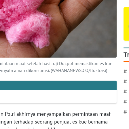
T
intaan maaf setelah hasil uji Dokpol memastikan es kue
ernyata aman dikonsumsi. (WAHANANEWS.CO/Ilustrasi)
#
#
#
#
#
an Polri akhirnya menyampaikan permintaan maaf
ingan terhadap seorang penjual es kue bernama