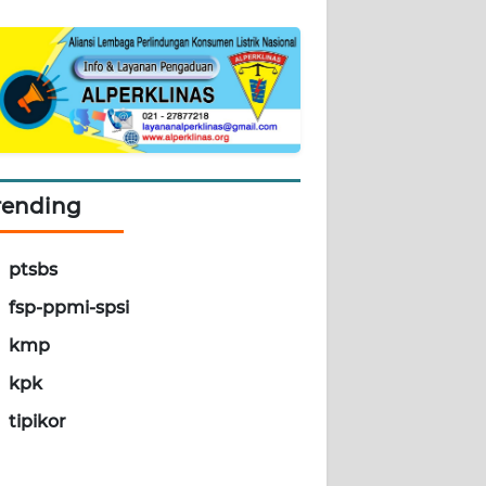
rending
ptsbs
fsp-ppmi-spsi
kmp
kpk
tipikor