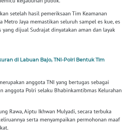
 memicu kegaduhan publik.
ikan setelah hasil pemeriksaan Tim Keamanan
a Metro Jaya memastikan seluruh sampel es kue, es
es yang dijual Sudrajat dinyatakan aman dan layak
uran di Labuan Bajo, TNI-Polri Bentuk Tim
i merupakan anggota TNI yang bertugas sebagai
an anggota Polri selaku Bhabinkamtibmas Kelurahan
g Rawa, Aiptu Ikhwan Mulyadi, secara terbuka
keliruannya serta menyampaikan permohonan maaf
kat.