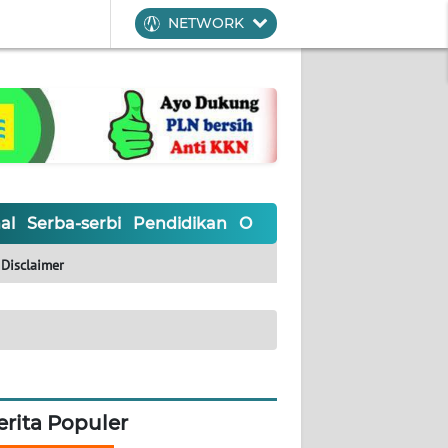
NETWORK
al
Serba-serbi
Pendidikan
Olahraga
Opini
Editoria
Disclaimer
erita Populer