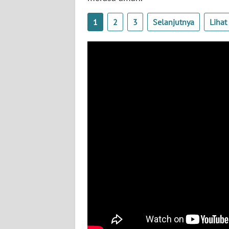
BABEL
1
2
3
Selanjutnya
Liha
WN
SUMBAR
WN
SUMSEL
WN
BENGKULU
WN
LAMPUNG
WN
JATENG
WN