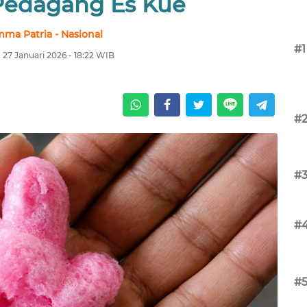
Pedagang Es Kue
mma Patria - Nasional
#1
, 27 Januari 2026 - 18:22 WIB
#
#
#
#