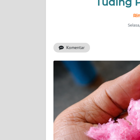
Tuding 
INDEKS
BERITA
Ri
Selasa
KONTAK
KAMI
Komentar
INFO
IKLAN
TENTANG
KAMI
PEDOMAN
MEDIA
SIBER
REDAKSI