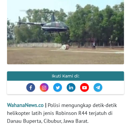
SAINS-TEKNO
KESEHATAN
INTERNASIONAL
SERBA-SERBI
PENDIDIKAN
Ikuti Kami di:
OLAHRAGA
OPINI
WahanaNews.co
|
Polisi mengungkap detik-detik
helikopter latih jenis Robinson R44 terjatuh di
EDITORIAL
Danau Buperta, Cibubur, Jawa Barat.