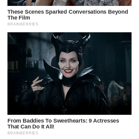
WN
BOGOR
WN
DEPOK
WN
TAPANULI
UTARA
WN
SAMOSIR
WN
PADANG
LAWAS