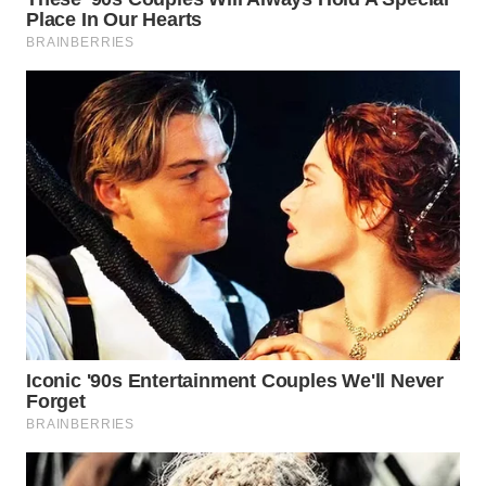
WN
NATUNA
WN
BINTAN
WN
MANDALIKA
WN
LIKUPANG
WN
LABUANBAJO
WN
BORNEO