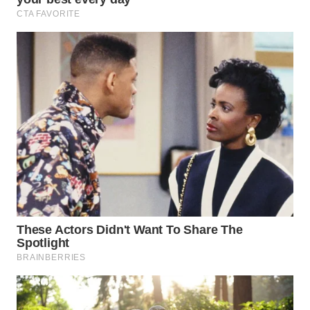
WN
MALUKU
WN
MALUT
WN
DAIRI
WN
DANAU
TOBA
WN
NIAS
WN
LANGKAT