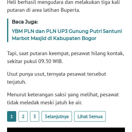
Heli berhasil mengudara dan melakukan tiga kali
putaran di area latihan Buperta.
KARIR
Baca Juga:
DISCLAIMER
YBM PLN dan PLN UP3 Gunung Putri Santuni
Marbot Masjid di Kabupaten Bogor
Wahana
News
Tapi, saat putaran keempat, pesawat hilang kontak,
Regional
sekitar pukul 09.30 WIB.
WN
Usut punya usut, ternyata pesawat tersebut
SUMUT
terjatuh.
WN
Menurut keterangan saksi yang melihat, pesawat
JAKARTA
tidak meledak meski jatuh ke air.
WN
1
2
3
Selanjutnya
Lihat Semua
JABAR