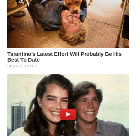
WN
NUSANTARA
WN
JOGJA
WN
JATIM
WN
BALI
WN
KALBAR
WN
KALTENG