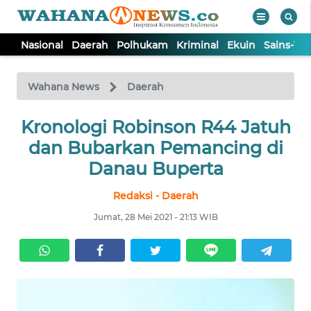
Nasional
Daerah
Polhukam
Kriminal
Ekuin
Sains-Te
WAHANA
Tutup
TV
Wahana News
Daerah
NASIONAL
Kronologi Robinson R44 Jatuh
dan Bubarkan Pemancing di
DAERAH
Danau Buperta
Redaksi - Daerah
POLHUKAM
Jumat, 28 Mei 2021 - 21:13 WIB
KRIMINAL
EKUIN