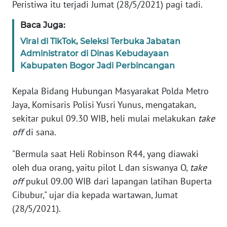
Peristiwa itu terjadi Jumat (28/5/2021) pagi tadi.
Informasi
Baca Juga:
INDEKS
BERITA
Viral di TikTok, Seleksi Terbuka Jabatan
Administrator di Dinas Kebudayaan
KONTAK
Kabupaten Bogor Jadi Perbincangan
KAMI
Kepala Bidang Hubungan Masyarakat Polda Metro
INFO
Jaya, Komisaris Polisi Yusri Yunus, mengatakan,
IKLAN
sekitar pukul 09.30 WIB, heli mulai melakukan
take
off
di sana.
TENTANG
KAMI
"Bermula saat Heli Robinson R44, yang diawaki
oleh dua orang, yaitu pilot L dan siswanya O,
take
PEDOMAN
off
pukul 09.00 WIB dari lapangan latihan Buperta
MEDIA
Cibubur," ujar dia kepada wartawan, Jumat
SIBER
(28/5/2021).
REDAKSI