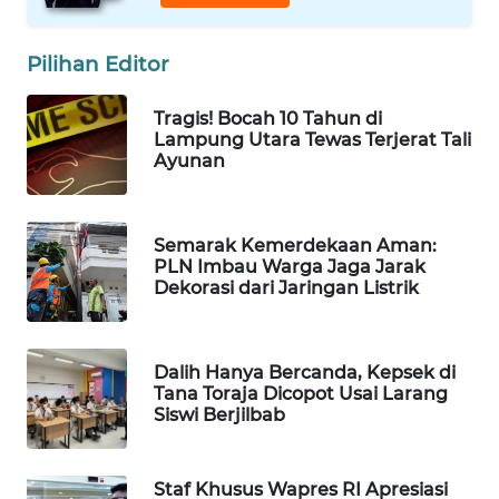
WAHANA
SPORT
Pilihan Editor
WAHANA
Tragis! Bocah 10 Tahun di
UMKM
Lampung Utara Tewas Terjerat Tali
Ayunan
WAHANA
SELEB
Semarak Kemerdekaan Aman:
PLN Imbau Warga Jaga Jarak
WAHANA
Dekorasi dari Jaringan Listrik
PERSONA
WAHANA
Dalih Hanya Bercanda, Kepsek di
OTOMOTIF
Tana Toraja Dicopot Usai Larang
Siswi Berjilbab
WAHANA
HEALTH
Staf Khusus Wapres RI Apresiasi