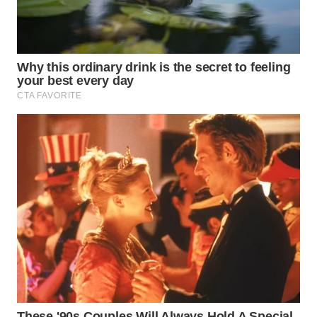
WN
PRIANGAN
TIMUR
WN
SEMARANG
WN
SOLO
WN
BOROBUDUR
WN
MADURA
WN
SURABAYA