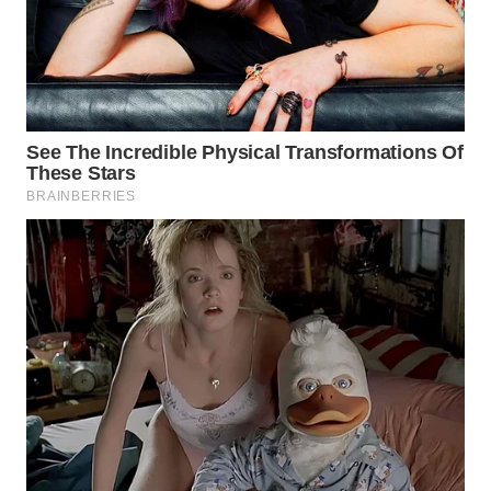
TAPANULI
TENGAH
WN DELI
SERDANG
WN
TEBING
TINGGI
WN
PAKPAK
WN
KARAWANG
WN
BEKASI