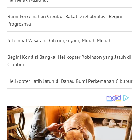
WN
BABEL
Bumi Perkemahan Cibubur Bakal Direhabilitasi, Begini
Progresnya
WN
SUMBAR
5 Tempat Wisata di Cileungsi yang Murah Meriah
WN
Begini Kondisi Bangkai Helikopter Robinson yang Jatuh di
SUMSEL
Cibubur
WN
Helikopter Latih Jatuh di Danau Bumi Perkemahan Cibubur
BENGKULU
WN
LAMPUNG
WN
JATENG