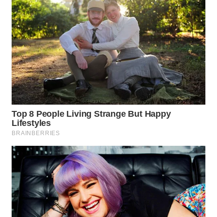
WN
TAPANULI
SELATAN
WN
TANJUNG
LESUNG
WN
KARO
WN
SIMALUNGUN
WN
LABUHANBATU
WN