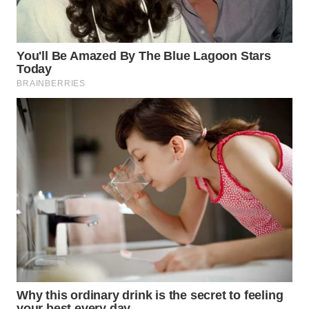
WN
KALTARA
WN
KALSEL
WN
KALTIM
WN
SULSEL
WN
GORONTALO
WN
SULUT