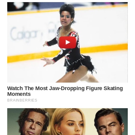
WN
SUMEDANG
WN
CIANJUR
WN
KEPULAUAN
SERIBU
WN
TANGERANG
WN
BINJAI
WN
CIREBON