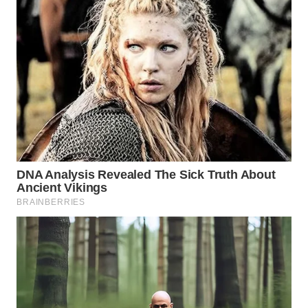
Wahana
Media
Group
WAHANA
NEWS
WAHANA
TANI
WAHANA
ADVOKAT
WAHANA
INFRASTRUKTUR
WAHANA
KONSUMEN