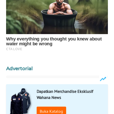
WAHANA
LISTRIK
WAHANA
TRAVEL
WAHANA
TV
WAHANANEWS
Advertorial
ID
WAHANANEWS
CO ID
Dapatkan Merchandise Eksklusif
Wahana News
WAHANANEWS
NET
Buka Katalog