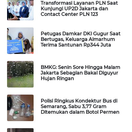
Transformasi Layanan PLN Saat
WAHANA
Kunjungi UP2D Jakarta dan
DESA
Contact Center PLN 123
WISATA
Petugas Damkar DKI Gugur Saat
LAPAK
Bertugas, Keluarga Almarhum
WAHANA
Terima Santunan Rp344 Juta
Wahana
Network
BMKG: Senin Sore Hingga Malam
Jakarta Sebagian Bakal Diguyur
KONSUMEN
Hujan Ringan
LISTRIK
MASYARAKAT
Polisi Ringkus Kondektur Bus di
KELISTRIKAN
Semarang, Sabu 3,77 Gram
Ditemukan dalam Botol Permen
WALINKI
ID