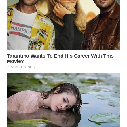
WN
INDRAMAYU
WN
KUNINGAN
WN
MAJALENGKA
WN
SUBANG
WN
SUKABUMI
WN
PURWAKARTA