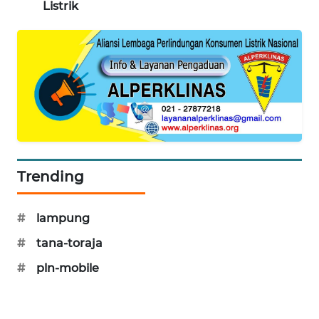
Listrik
PORTAL
KONSUMEN
FORWAMKI
ALPERKLINAS
FORJASIDA
Trending
TAMBANG
NEWS
#
lampung
SITUNGIR
#
tana-toraja
NEWS
#
pln-mobile
SIDIKALANG
NEWS