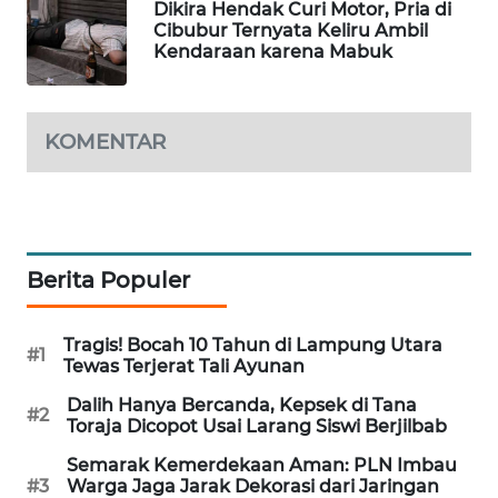
Dikira Hendak Curi Motor, Pria di
Cibubur Ternyata Keliru Ambil
MAWAKA
Kendaraan karena Mabuk
ID
MARTABAT
KOMENTAR
NET
PLN
WATCH
Berita Populer
MKLI
LPKKI
Tragis! Bocah 10 Tahun di Lampung Utara
#1
Tewas Terjerat Tali Ayunan
LKKI
Dalih Hanya Bercanda, Kepsek di Tana
#2
Toraja Dicopot Usai Larang Siswi Berjilbab
KOPEKLIN
Semarak Kemerdekaan Aman: PLN Imbau
#3
Warga Jaga Jarak Dekorasi dari Jaringan