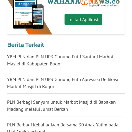
WN
SERAMBI
Install Aplikasi
WN
JAMBI
Berita Terkait
WN
YBM PLN dan PLN UP3 Gunung Putri Santuni Marbot
SULTRA
Masjid di Kabupaten Bogor
WN
YBM PLN dan PLN UP3 Gunung Putri Apresiasi Dedikasi
NTB
Marbot Masjid di Bogor
WN
PLN Berbagi Senyum untuk Marbot Masjid di Babakan
SULTENG
Madang melalui Jumat Berkah
WN
PLN Berbagi Kebahagiaan Bersama 30 Anak Yatim pada
SULBAR
Hari Anak Nasional