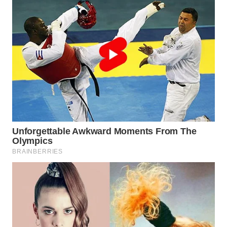
WN
MALUKU
WN
MALUT
WN
DAIRI
WN
DANAU
TOBA
WN
NIAS
WN
LANGKAT