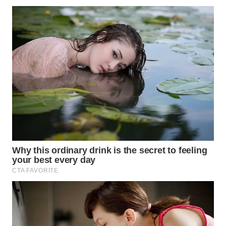
WN
BOGOR
WN
DEPOK
WN
TAPANULI
UTARA
WN
SAMOSIR
WN
PADANG
LAWAS