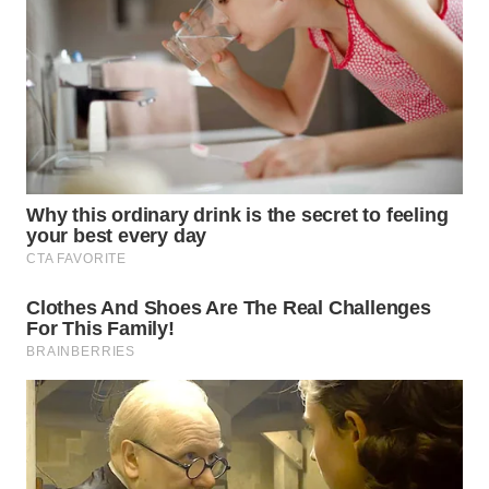
WN
SUMEDANG
WN
CIANJUR
WN
KEPULAUAN
SERIBU
WN
TANGERANG
WN
BINJAI
WN
CIREBON