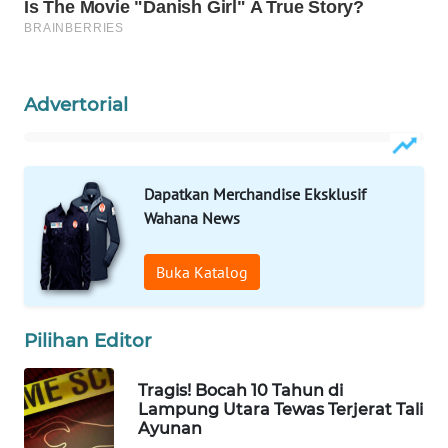
WAHANA
SPORT
WAHANA
Advertorial
UMKM
WAHANA
Dapatkan Merchandise Eksklusif
SELEB
Wahana News
WAHANA
PERSONA
Buka Katalog
WAHANA
Pilihan Editor
OTOMOTIF
Tragis! Bocah 10 Tahun di
WAHANA
Lampung Utara Tewas Terjerat Tali
HEALTH
Ayunan