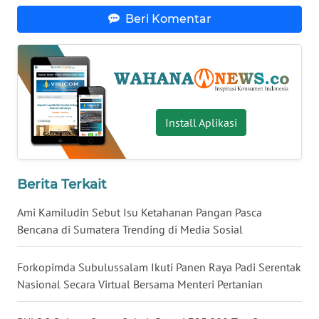
Beri Komentar
WN
BABEL
WN
SUMBAR
Install Aplikasi
WN
SUMSEL
WN
Berita Terkait
BENGKULU
Ami Kamiludin Sebut Isu Ketahanan Pangan Pasca
Bencana di Sumatera Trending di Media Sosial
WN
LAMPUNG
Forkopimda Subulussalam Ikuti Panen Raya Padi Serentak
Nasional Secara Virtual Bersama Menteri Pertanian
WN
JATENG