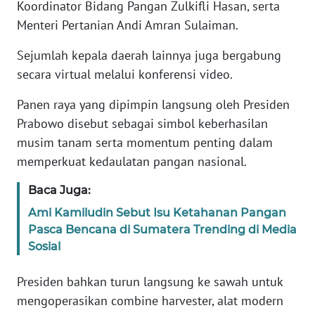
Koordinator Bidang Pangan Zulkifli Hasan, serta
Menteri Pertanian Andi Amran Sulaiman.
KARIR
Sejumlah kepala daerah lainnya juga bergabung
DISCLAIMER
secara virtual melalui konferensi video.
Panen raya yang dipimpin langsung oleh Presiden
Wahana
News
Prabowo disebut sebagai simbol keberhasilan
Regional
musim tanam serta momentum penting dalam
memperkuat kedaulatan pangan nasional.
WN
SUMUT
Baca Juga:
Ami Kamiludin Sebut Isu Ketahanan Pangan
WN
Pasca Bencana di Sumatera Trending di Media
JAKARTA
Sosial
WN
Presiden bahkan turun langsung ke sawah untuk
JABAR
mengoperasikan combine harvester, alat modern