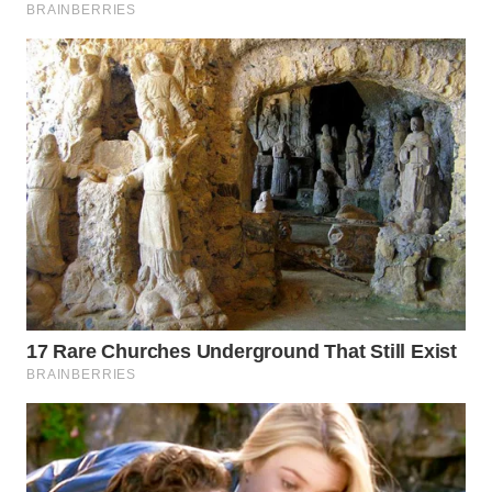
WN
NATUNA
WN
BINTAN
WN
MANDALIKA
WN
LIKUPANG
WN
LABUANBAJO
WN
BORNEO