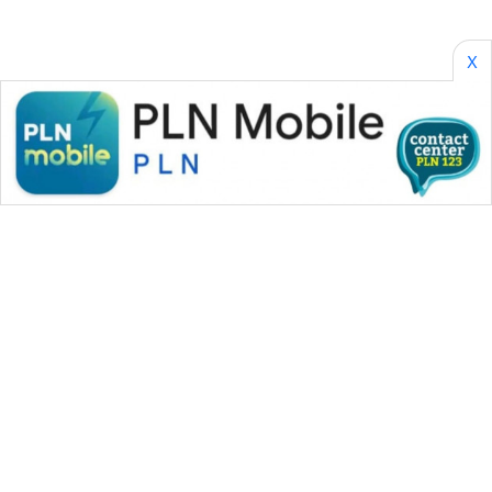
X
WAHANA MEDIA GROUP
|
|
|
WAHANA NEWS co
WAHANA TANI
WAHANA ADVOKAT