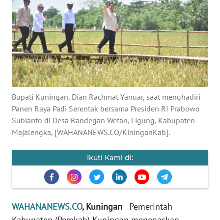
SAINS-TEKNO
KESEHATAN
INTERNASIONAL
SERBA-SERBI
Bupati Kuningan, Dian Rachmat Yanuar, saat menghadiri
Panen Raya Padi Serentak bersama Presiden RI Prabowo
PENDIDIKAN
Subianto di Desa Randegan Wetan, Ligung, Kabupaten
Majalengka, [WAHANANEWS.CO/KininganKab].
OLAHRAGA
Ikuti Kami di:
OPINI
EDITORIAL
WAHANANEWS.CO
, Kuningan
- Pemerintah
Kabupaten (Pemkab) Kuningan menegaskan