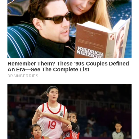
Wahana
Media
Group
WAHANA
NEWS
WAHANA
TANI
WAHANA
ADVOKAT
WAHANA
INFRASTRUKTUR
WAHANA
KONSUMEN