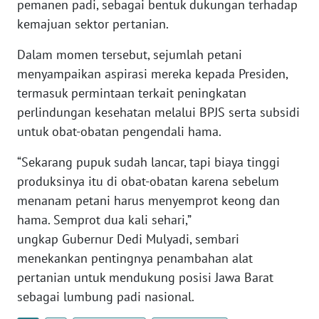
pemanen padi, sebagai bentuk dukungan terhadap
WN
kemajuan sektor pertanian.
BANTEN
Dalam momen tersebut, sejumlah petani
WN
menyampaikan aspirasi mereka kepada Presiden,
NTT
termasuk permintaan terkait peningkatan
perlindungan kesehatan melalui BPJS serta subsidi
WN
untuk obat-obatan pengendali hama.
KEPRI
“Sekarang pupuk sudah lancar, tapi biaya tinggi
WN
produksinya itu di obat-obatan karena sebelum
PAPUA
menanam petani harus menyemprot keong dan
hama. Semprot dua kali sehari,”
WN
PAPUA
ungkap Gubernur Dedi Mulyadi, sembari
BARAT
menekankan pentingnya penambahan alat
pertanian untuk mendukung posisi Jawa Barat
WN
sebagai lumbung padi nasional.
RIAU