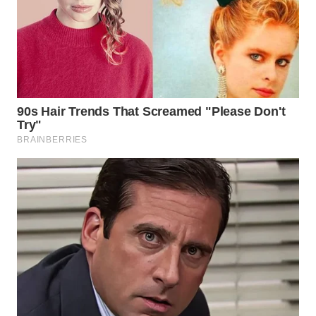
WN
TAPANULI
SELATAN
WN
TANJUNG
LESUNG
WN
KARO
WN
SIMALUNGUN
WN
LABUHANBATU
WN