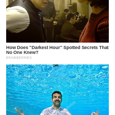
WN
INDRAMAYU
WN
KUNINGAN
WN
MAJALENGKA
WN
SUBANG
WN
SUKABUMI
WN
PURWAKARTA