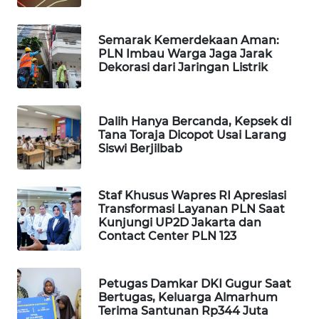
WAHANA
DESA
Semarak Kemerdekaan Aman:
WISATA
PLN Imbau Warga Jaga Jarak
Dekorasi dari Jaringan Listrik
LAPAK
WAHANA
Dalih Hanya Bercanda, Kepsek di
Wahana
Tana Toraja Dicopot Usai Larang
Network
Siswi Berjilbab
KONSUMEN
Staf Khusus Wapres RI Apresiasi
LISTRIK
Transformasi Layanan PLN Saat
Kunjungi UP2D Jakarta dan
Contact Center PLN 123
MASYARAKAT
KELISTRIKAN
Petugas Damkar DKI Gugur Saat
WALINKI
Bertugas, Keluarga Almarhum
ID
Terima Santunan Rp344 Juta