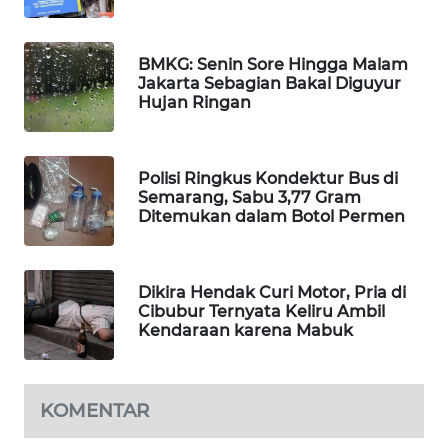
MAWAKA
ID
BMKG: Senin Sore Hingga Malam
Jakarta Sebagian Bakal Diguyur
Hujan Ringan
MARTABAT
NET
Polisi Ringkus Kondektur Bus di
PLN
Semarang, Sabu 3,77 Gram
WATCH
Ditemukan dalam Botol Permen
MKLI
Dikira Hendak Curi Motor, Pria di
LPKKI
Cibubur Ternyata Keliru Ambil
Kendaraan karena Mabuk
LKKI
KOMENTAR
KOPEKLIN