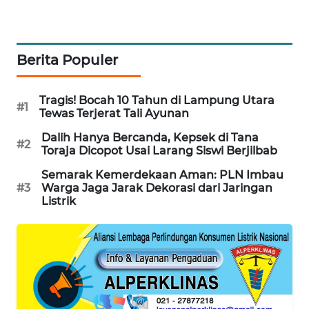
PORTAL
KONSUMEN
Berita Populer
FORWAMKI
Tragis! Bocah 10 Tahun di Lampung Utara
ALPERKLINAS
#1
Tewas Terjerat Tali Ayunan
Dalih Hanya Bercanda, Kepsek di Tana
FORJASIDA
#2
Toraja Dicopot Usai Larang Siswi Berjilbab
TAMBANG
Semarak Kemerdekaan Aman: PLN Imbau
#3
Warga Jaga Jarak Dekorasi dari Jaringan
NEWS
Listrik
SITUNGIR
NEWS
SIDIKALANG
NEWS