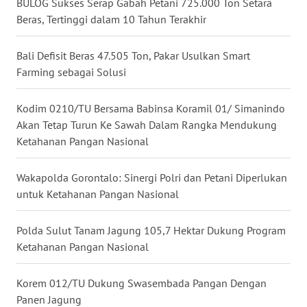
BULOG Sukses Serap Gabah Petani 725.000 Ton Setara
WN
Beras, Tertinggi dalam 10 Tahun Terakhir
NUSANTARA
Bali Defisit Beras 47.505 Ton, Pakar Usulkan Smart
WN
Farming sebagai Solusi
JOGJA
Kodim 0210/TU Bersama Babinsa Koramil 01/ Simanindo
WN
Akan Tetap Turun Ke Sawah Dalam Rangka Mendukung
JATIM
Ketahanan Pangan Nasional
WN
Wakapolda Gorontalo: Sinergi Polri dan Petani Diperlukan
BALI
untuk Ketahanan Pangan Nasional
WN
Polda Sulut Tanam Jagung 105,7 Hektar Dukung Program
KALBAR
Ketahanan Pangan Nasional
WN
Korem 012/TU Dukung Swasembada Pangan Dengan
KALTENG
Panen Jagung