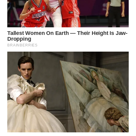
WAHANA
LISTRIK
WAHANA
TRAVEL
WAHANA
TV
WAHANANEWS
ID
WAHANANEWS
CO ID
WAHANANEWS
NET