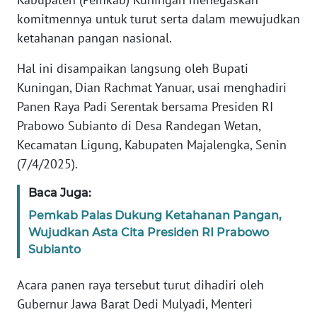
Informasi
komitmennya untuk turut serta dalam mewujudkan
INDEKS
ketahanan pangan nasional.
BERITA
Hal ini disampaikan langsung oleh Bupati
Kuningan, Dian Rachmat Yanuar, usai menghadiri
KONTAK
KAMI
Panen Raya Padi Serentak bersama Presiden RI
Prabowo Subianto di Desa Randegan Wetan,
INFO
Kecamatan Ligung, Kabupaten Majalengka, Senin
IKLAN
(7/4/2025).
Baca Juga:
TENTANG
KAMI
Pemkab Palas Dukung Ketahanan Pangan,
Wujudkan Asta Cita Presiden RI Prabowo
PEDOMAN
Subianto
MEDIA
SIBER
Acara panen raya tersebut turut dihadiri oleh
Gubernur Jawa Barat Dedi Mulyadi, Menteri
REDAKSI