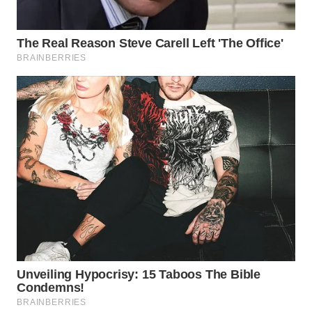
TAPANULI
TENGAH
WN DELI
SERDANG
WN
TEBING
TINGGI
WN
PAKPAK
WN
KARAWANG
WN
BEKASI