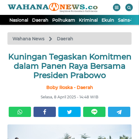
Nasional
Daerah
Polhukam
Kriminal
Ekuin
Sains-Te
WAHANA
Tutup
TV
Wahana News
Daerah
Kuningan Tegaskan Komitmen
NASIONAL
dalam Panen Raya Bersama
DAERAH
Presiden Prabowo
Boby Roska - Daerah
POLHUKAM
Selasa, 8 April 2025 - 14:48 WIB
KRIMINAL
EKUIN