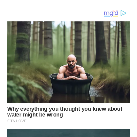
WN
KALTARA
WN
KALSEL
WN
KALTIM
WN
SULSEL
WN
GORONTALO
WN
SULUT