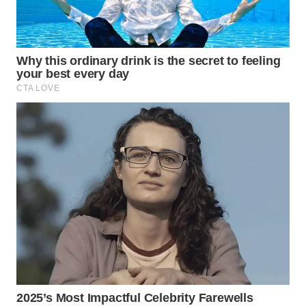
WN
PRIANGAN
TIMUR
WN
SEMARANG
WN
SOLO
WN
BOROBUDUR
WN
MADURA
WN
SURABAYA