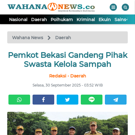
Nasional
Daerah
Polhukam
Kriminal
Ekuin
Sains-Te
WAHANA
Tutup
TV
Wahana News
Daerah
Pemkot Bekasi Gandeng Pihak
NASIONAL
Swasta Kelola Sampah
DAERAH
Redaksi - Daerah
Selasa, 30 September 2025 - 03:52 WIB
POLHUKAM
KRIMINAL
EKUIN