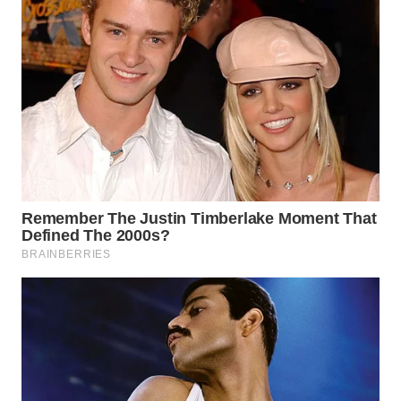
WN
SUMEDANG
WN
CIANJUR
WN
KEPULAUAN
SERIBU
WN
TANGERANG
WN
BINJAI
WN
CIREBON