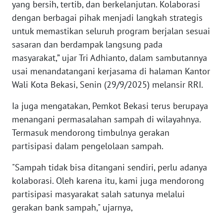
yang bersih, tertib, dan berkelanjutan. Kolaborasi
dengan berbagai pihak menjadi langkah strategis
KARIR
untuk memastikan seluruh program berjalan sesuai
sasaran dan berdampak langsung pada
DISCLAIMER
masyarakat,” ujar Tri Adhianto, dalam sambutannya
usai menandatangani kerjasama di halaman Kantor
Wahana
Wali Kota Bekasi, Senin (29/9/2025) melansir RRI.
News
Regional
Ia juga mengatakan, Pemkot Bekasi terus berupaya
menangani permasalahan sampah di wilayahnya.
WN
SUMUT
Termasuk mendorong timbulnya gerakan
partisipasi dalam pengelolaan sampah.
WN
"Sampah tidak bisa ditangani sendiri, perlu adanya
JAKARTA
kolaborasi. Oleh karena itu, kami juga mendorong
partisipasi masyarakat salah satunya melalui
WN
JABAR
gerakan bank sampah," ujarnya,