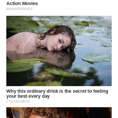
WN
BOGOR
WN
DEPOK
WN
TAPANULI
UTARA
WN
SAMOSIR
WN
PADANG
LAWAS