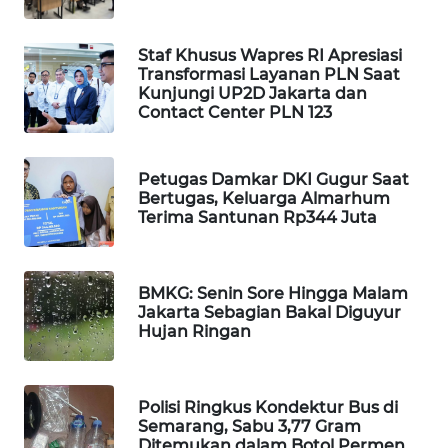
WAHANA
DESA
Staf Khusus Wapres RI Apresiasi
WISATA
Transformasi Layanan PLN Saat
Kunjungi UP2D Jakarta dan
Contact Center PLN 123
LAPAK
WAHANA
Petugas Damkar DKI Gugur Saat
Wahana
Bertugas, Keluarga Almarhum
Network
Terima Santunan Rp344 Juta
KONSUMEN
LISTRIK
BMKG: Senin Sore Hingga Malam
Jakarta Sebagian Bakal Diguyur
Hujan Ringan
MASYARAKAT
KELISTRIKAN
Polisi Ringkus Kondektur Bus di
WALINKI
Semarang, Sabu 3,77 Gram
ID
Ditemukan dalam Botol Permen