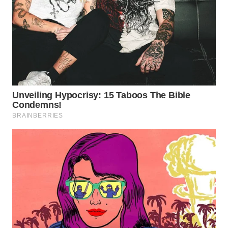
WN
TAPANULI
SELATAN
WN
TANJUNG
LESUNG
WN
KARO
WN
SIMALUNGUN
WN
LABUHANBATU
WN