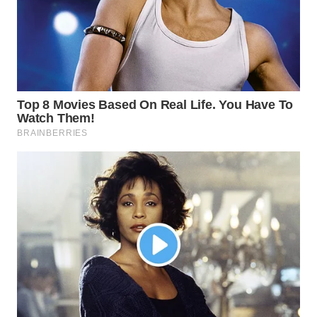
WN
INDRAMAYU
WN
KUNINGAN
WN
MAJALENGKA
WN
SUBANG
WN
SUKABUMI
WN
PURWAKARTA