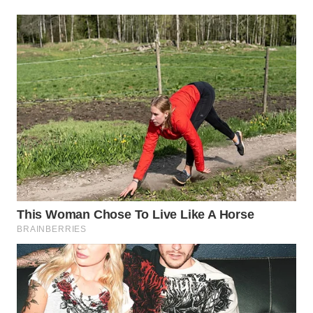
WN
MALUKU
WN
MALUT
WN
DAIRI
WN
DANAU
TOBA
WN
NIAS
WN
LANGKAT