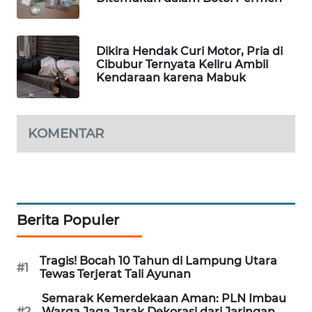
MAWAKA
ID
Dikira Hendak Curi Motor, Pria di
Cibubur Ternyata Keliru Ambil
MARTABAT
Kendaraan karena Mabuk
NET
PLN
KOMENTAR
WATCH
MKLI
LPKKI
Berita Populer
LKKI
Tragis! Bocah 10 Tahun di Lampung Utara
#1
Tewas Terjerat Tali Ayunan
KOPEKLIN
Semarak Kemerdekaan Aman: PLN Imbau
#2
Warga Jaga Jarak Dekorasi dari Jaringan