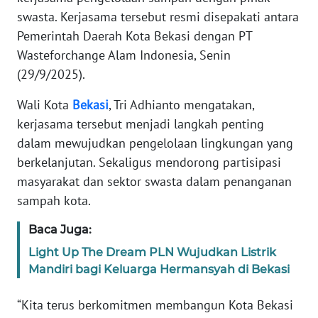
Informasi
swasta. Kerjasama tersebut resmi disepakati antara
Pemerintah Daerah Kota Bekasi dengan PT
INDEKS
BERITA
Wasteforchange Alam Indonesia, Senin
(29/9/2025).
KONTAK
Wali Kota
Bekasi
, Tri Adhianto mengatakan,
KAMI
kerjasama tersebut menjadi langkah penting
INFO
dalam mewujudkan pengelolaan lingkungan yang
IKLAN
berkelanjutan. Sekaligus mendorong partisipasi
masyarakat dan sektor swasta dalam penanganan
TENTANG
sampah kota.
KAMI
Baca Juga:
PEDOMAN
Light Up The Dream PLN Wujudkan Listrik
MEDIA
Mandiri bagi Keluarga Hermansyah di Bekasi
SIBER
“Kita terus berkomitmen membangun Kota Bekasi
REDAKSI