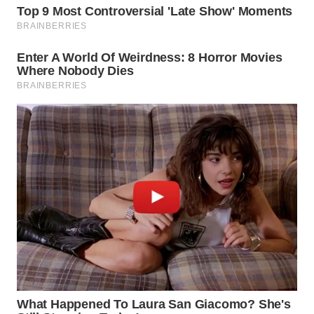
WN
NATUNA
WN
BINTAN
WN
MANDALIKA
WN
LIKUPANG
WN
LABUANBAJO
WN
BORNEO