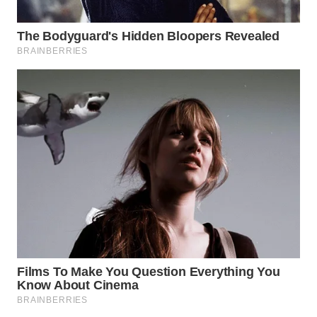
WN
PRIANGAN
TIMUR
WN
SEMARANG
WN
SOLO
WN
BOROBUDUR
WN
MADURA
WN
SURABAYA