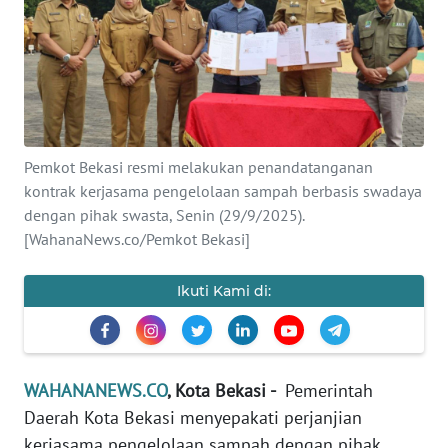
SAINS-TEKNO
KESEHATAN
INTERNASIONAL
Pemkot Bekasi resmi melakukan penandatanganan
SERBA-SERBI
kontrak kerjasama pengelolaan sampah berbasis swadaya
dengan pihak swasta, Senin (29/9/2025).
PENDIDIKAN
[WahanaNews.co/Pemkot Bekasi]
OLAHRAGA
Ikuti Kami di:
OPINI
WAHANANEWS.CO
, Kota Bekasi -
Pemerintah
EDITORIAL
Daerah Kota Bekasi menyepakati perjanjian
kerjasama pengelolaan sampah dengan pihak