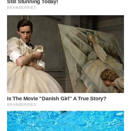
Wahana
Media
Group
WAHANA
NEWS
WAHANA
TANI
WAHANA
ADVOKAT
WAHANA
INFRASTRUKTUR
WAHANA
KONSUMEN