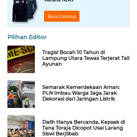
WAHANA
SPORT
Buka Katalog
WAHANA
Pilihan Editor
UMKM
Tragis! Bocah 10 Tahun di
WAHANA
Lampung Utara Tewas Terjerat Tali
SELEB
Ayunan
WAHANA
PERSONA
Semarak Kemerdekaan Aman:
PLN Imbau Warga Jaga Jarak
WAHANA
Dekorasi dari Jaringan Listrik
OTOMOTIF
WAHANA
Dalih Hanya Bercanda, Kepsek di
HEALTH
Tana Toraja Dicopot Usai Larang
Siswi Berjilbab