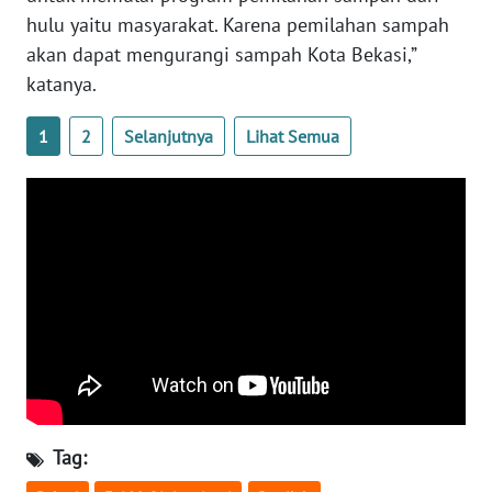
hulu yaitu masyarakat. Karena pemilahan sampah
WN
akan dapat mengurangi sampah Kota Bekasi,”
SERAMBI
katanya.
WN
1
2
Selanjutnya
Lihat Semua
JAMBI
WN
SULTRA
WN
NTB
WN
SULTENG
WN
Tag:
SULBAR