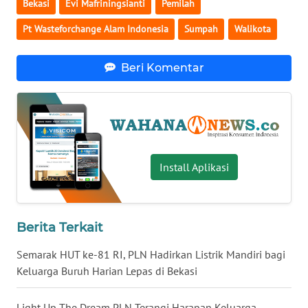
Bekasi
Evi Mafriningsianti
Pemilah
WN
Pt Wasteforchange Alam Indonesia
Sumpah
Walikota
BABEL
Beri Komentar
WN
SUMBAR
WN
SUMSEL
Install Aplikasi
WN
BENGKULU
WN
Berita Terkait
LAMPUNG
Semarak HUT ke-81 RI, PLN Hadirkan Listrik Mandiri bagi
Keluarga Buruh Harian Lepas di Bekasi
WN
JATENG
Light Up The Dream PLN Terangi Harapan Keluarga