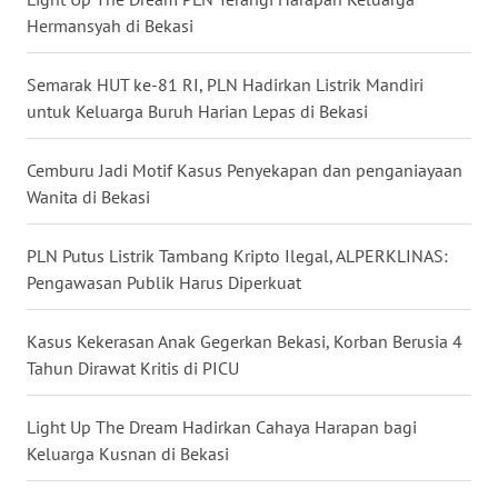
Hermansyah di Bekasi
WN
NUSANTARA
Semarak HUT ke-81 RI, PLN Hadirkan Listrik Mandiri
untuk Keluarga Buruh Harian Lepas di Bekasi
WN
JOGJA
Cemburu Jadi Motif Kasus Penyekapan dan penganiayaan
WN
Wanita di Bekasi
JATIM
PLN Putus Listrik Tambang Kripto Ilegal, ALPERKLINAS:
WN
Pengawasan Publik Harus Diperkuat
BALI
Kasus Kekerasan Anak Gegerkan Bekasi, Korban Berusia 4
WN
Tahun Dirawat Kritis di PICU
KALBAR
Light Up The Dream Hadirkan Cahaya Harapan bagi
WN
Keluarga Kusnan di Bekasi
KALTENG