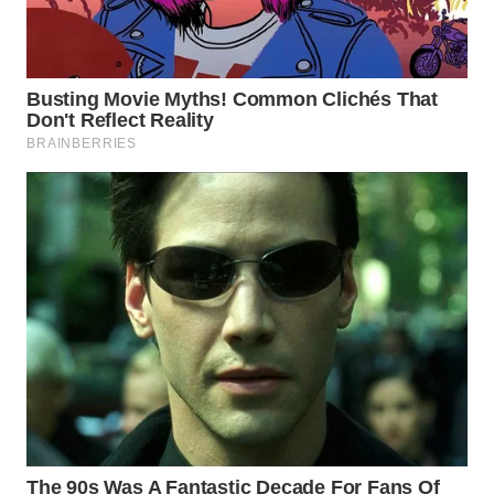
TAPANULI
TENGAH
WN DELI
SERDANG
WN
TEBING
TINGGI
WN
PAKPAK
WN
KARAWANG
WN
BEKASI