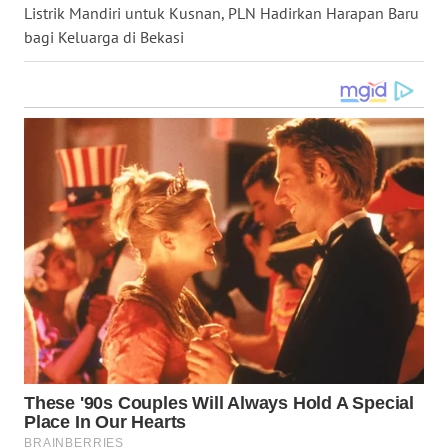
Listrik Mandiri untuk Kusnan, PLN Hadirkan Harapan Baru
WN
bagi Keluarga di Bekasi
KALTARA
WN
KALSEL
WN
KALTIM
WN
SULSEL
WN
GORONTALO
WN
SULUT