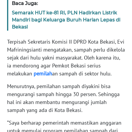
Baca Juga:
WN
BANTEN
Semarak HUT ke-81 RI, PLN Hadirkan Listrik
Mandiri bagi Keluarga Buruh Harian Lepas di
WN
Bekasi
NTT
Terpisah Sekretaris Komisi II DPRD Kota Bekasi, Evi
WN
Mafriningsianti mengatakan, sampah perlu dikelola
KEPRI
sejak dari hulu yakni masyarakat. Oleh karena itu,
ia mendorong agar Pemkot Bekasi serius
WN
melakukan
pemilah
an sampah di sektor hulu.
PAPUA
Menurutnya, pemilahan sampah diyakini bisa
WN
mengurangi sampah hingga 30 persen. Sehingga
PAPUA
hal ini akan membantu mengurangi jumlah
BARAT
sampah yang ada di Kota Bekasi.
WN
“Saya berharap pemerintah memastikan anggaran
RIAU
untuk memulai program pemilahan sampah dari