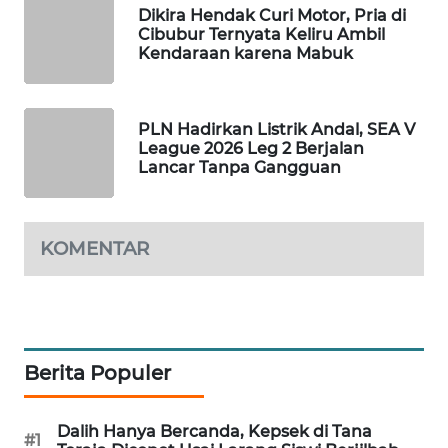
Dikira Hendak Curi Motor, Pria di
MAWAKA
Cibubur Ternyata Keliru Ambil
Kendaraan karena Mabuk
ID
MARTABAT
NET
PLN Hadirkan Listrik Andal, SEA V
League 2026 Leg 2 Berjalan
Lancar Tanpa Gangguan
PLN
WATCH
KOMENTAR
MKLI
LPKKI
LKKI
Berita Populer
KOPEKLIN
Dalih Hanya Bercanda, Kepsek di Tana
#1