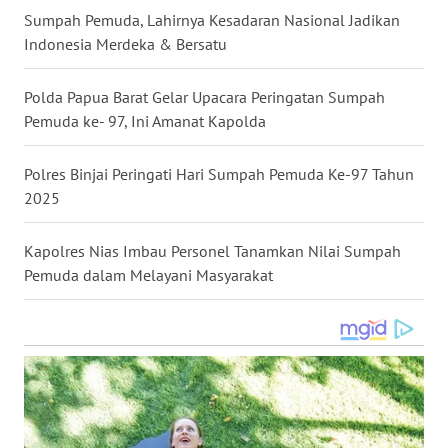
Sumpah Pemuda, Lahirnya Kesadaran Nasional Jadikan
WN
Indonesia Merdeka & Bersatu
NUSANTARA
Polda Papua Barat Gelar Upacara Peringatan Sumpah
WN
Pemuda ke- 97, Ini Amanat Kapolda
JOGJA
Polres Binjai Peringati Hari Sumpah Pemuda Ke-97 Tahun
WN
JATIM
2025
WN
Kapolres Nias Imbau Personel Tanamkan Nilai Sumpah
BALI
Pemuda dalam Melayani Masyarakat
WN
KALBAR
WN
KALTENG