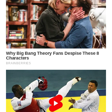
TAPANULI
TENGAH
WN DELI
SERDANG
WN
TEBING
TINGGI
WN
PAKPAK
WN
KARAWANG
WN
BEKASI