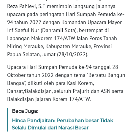
Informasi
Reza Pahlevi, S.E memimpin langsung jalannya
upacara pada peringatan Hari Sumpah Pemuda ke-
INDEKS
BERITA
94 tahun 2022 dengan Komandan Upacara Mayor
Inf Saeful Nur (Danramil Sota), bertempat di
KONTAK
Lapangan Makorem 174/ATW Jalan Poros Tanah
KAMI
Miring Merauke, Kabupaten Merauke, Provinsi
Papua Selatan, Jumat (28/10/2022).
INFO
IKLAN
Upacara Hari Sumpah Pemuda ke-94 tanggal 28
Oktober tahun 2022 dengan tema "Bersatu Bangun
TENTANG
Bangsa", diikuti oleh para Kasi Korem,
KAMI
Dansat/Balakdisjan, seluruh Prajurit dan ASN serta
Balakdisjan jajaran Korem 174/ATW.
PEDOMAN
MEDIA
Baca Juga:
SIBER
Hinca Pandjaitan: Perubahan besar Tidak
Selalu Dimulai dari Narasi Besar
REDAKSI