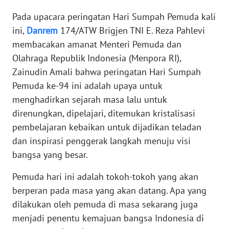
Pada upacara peringatan Hari Sumpah Pemuda kali
KARIR
ini,
Danrem
174/ATW Brigjen TNI E. Reza Pahlevi
membacakan amanat Menteri Pemuda dan
DISCLAIMER
Olahraga Republik Indonesia (Menpora RI),
Zainudin Amali bahwa peringatan Hari Sumpah
Wahana
Pemuda ke-94 ini adalah upaya untuk
News
Regional
menghadirkan sejarah masa lalu untuk
direnungkan, dipelajari, ditemukan kristalisasi
WN
pembelajaran kebaikan untuk dijadikan teladan
SUMUT
dan inspirasi penggerak langkah menuju visi
bangsa yang besar.
WN
JAKARTA
Pemuda hari ini adalah tokoh-tokoh yang akan
berperan pada masa yang akan datang. Apa yang
WN
dilakukan oleh pemuda di masa sekarang juga
JABAR
menjadi penentu kemajuan bangsa Indonesia di