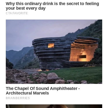
WN
SUMEDANG
WN
CIANJUR
WN
KEPULAUAN
SERIBU
WN
TANGERANG
WN
BINJAI
WN
CIREBON