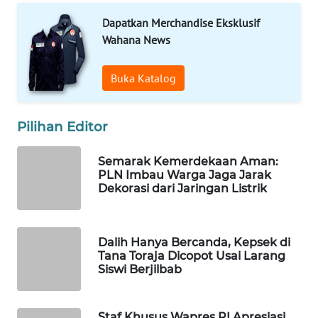
WAHANA
Dapatkan Merchandise Eksklusif
SPORT
Wahana News
WAHANA
Buka Katalog
UMKM
WAHANA
Pilihan Editor
SELEB
Semarak Kemerdekaan Aman:
PLN Imbau Warga Jaga Jarak
WAHANA
Dekorasi dari Jaringan Listrik
PERSONA
WAHANA
Dalih Hanya Bercanda, Kepsek di
OTOMOTIF
Tana Toraja Dicopot Usai Larang
Siswi Berjilbab
WAHANA
HEALTH
Staf Khusus Wapres RI Apresiasi