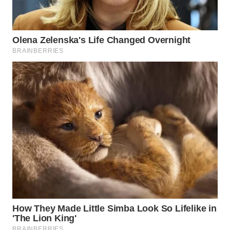
WN
MALUKU
WN
MALUT
WN
DAIRI
WN
DANAU
TOBA
WN
NIAS
WN
LANGKAT