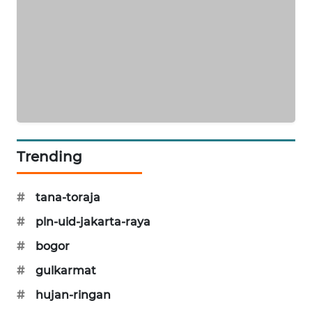
SIBARAGAS
NEWS
METRO
SIANTAR
NEWS
METRO
MEDAN
Trending
NEWS
#
tana-toraja
METRO
JAKARTA
#
pln-uid-jakarta-raya
NEWS
#
bogor
KRT
#
gulkarmat
NEWS
#
hujan-ringan