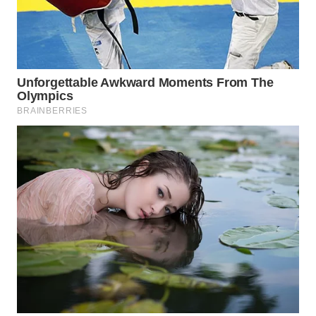
WN
BOGOR
WN
DEPOK
WN
TAPANULI
UTARA
WN
SAMOSIR
WN
PADANG
LAWAS