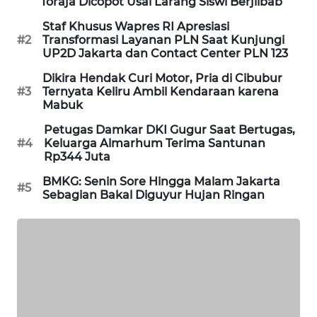
Toraja Dicopot Usai Larang Siswi Berjilbab
PORTAL
Staf Khusus Wapres RI Apresiasi
KONSUMEN
#2
Transformasi Layanan PLN Saat Kunjungi
UP2D Jakarta dan Contact Center PLN 123
FORWAMKI
Dikira Hendak Curi Motor, Pria di Cibubur
#3
Ternyata Keliru Ambil Kendaraan karena
ALPERKLINAS
Mabuk
Petugas Damkar DKI Gugur Saat Bertugas,
FORJASIDA
#4
Keluarga Almarhum Terima Santunan
Rp344 Juta
TAMBANG
BMKG: Senin Sore Hingga Malam Jakarta
#5
NEWS
Sebagian Bakal Diguyur Hujan Ringan
SITUNGIR
NEWS
SIDIKALANG
NEWS