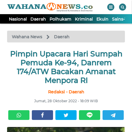
Nasional
Daerah
Polhukam
Kriminal
Ekuin
Sains-Te
WAHANA
Tutup
TV
Wahana News
Daerah
NASIONAL
Pimpin Upacara Hari Sumpah
Pemuda Ke-94, Danrem
DAERAH
174/ATW Bacakan Amanat
Menpora RI
POLHUKAM
Redaksi - Daerah
Jumat, 28 Oktober 2022 - 18:09 WIB
KRIMINAL
EKUIN