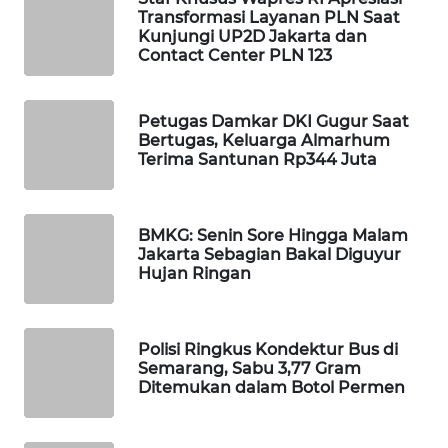
Transformasi Layanan PLN Saat
WAHANA
Kunjungi UP2D Jakarta dan
DESA
Contact Center PLN 123
WISATA
LAPAK
Petugas Damkar DKI Gugur Saat
WAHANA
Bertugas, Keluarga Almarhum
Terima Santunan Rp344 Juta
Wahana
Network
BMKG: Senin Sore Hingga Malam
Jakarta Sebagian Bakal Diguyur
KONSUMEN
Hujan Ringan
LISTRIK
MASYARAKAT
Polisi Ringkus Kondektur Bus di
KELISTRIKAN
Semarang, Sabu 3,77 Gram
Ditemukan dalam Botol Permen
WALINKI
ID