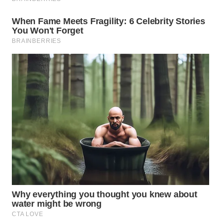
Wahana
Media
Group
WAHANA
NEWS
WAHANA
TANI
WAHANA
ADVOKAT
WAHANA
INFRASTRUKTUR
WAHANA
KONSUMEN