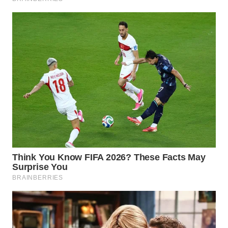
WN
TAPANULI
SELATAN
WN
TANJUNG
LESUNG
WN
KARO
WN
SIMALUNGUN
WN
LABUHANBATU
WN