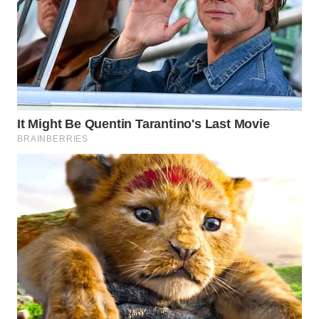
WN
PRIANGAN
TIMUR
WN
SEMARANG
WN
SOLO
WN
BOROBUDUR
WN
MADURA
WN
SURABAYA