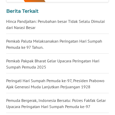
WN
Berita Terkait
BABEL
Hinca Pandjaitan: Perubahan besar Tidak Selalu Dimulai
WN
dari Narasi Besar
SUMBAR
Pemkab Paluta Melaksanakan Peringatan Hari Sumpah
WN
Pemuda ke 97 Tahun.
SUMSEL
Pemkab Pakpak Bharat Gelar Upacara Peringatan Hari
WN
Sumpah Pemuda 2025
BENGKULU
Peringati Hari Sumpah Pemuda ke-97, Presiden Prabowo
WN
Ajak Generasi Muda Lanjutkan Perjuangan 1928
LAMPUNG
Pemuda Bergerak, Indonesia Bersatu: Polres Fakfak Gelar
WN
Upacara Peringatan Hari Sumpah Pemuda ke-97
JATENG