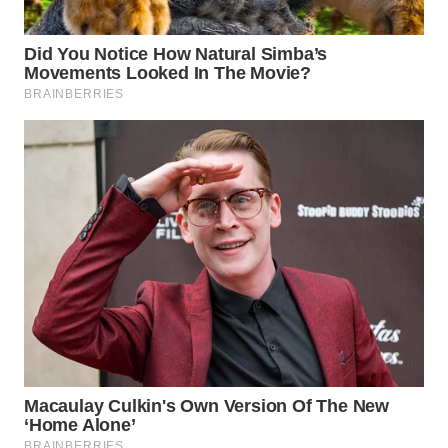
WN
NATUNA
WN
BINTAN
WN
MANDALIKA
WN
LIKUPANG
WN
LABUANBAJO
WN
BORNEO