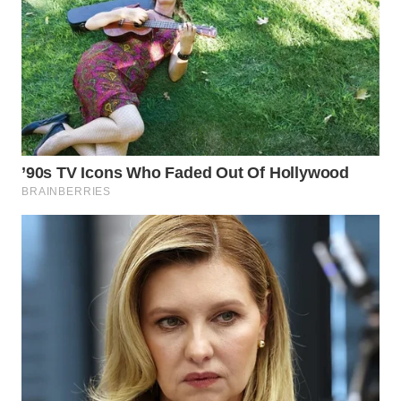
WN
KALTARA
WN
KALSEL
WN
KALTIM
WN
SULSEL
WN
GORONTALO
WN
SULUT