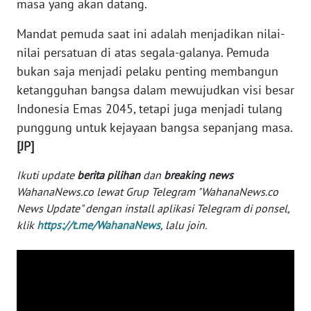
masa yang akan datang.
WN
BANTEN
Mandat pemuda saat ini adalah menjadikan nilai-
nilai persatuan di atas segala-galanya. Pemuda
WN
bukan saja menjadi pelaku penting membangun
NTT
ketangguhan bangsa dalam mewujudkan visi besar
Indonesia Emas 2045, tetapi juga menjadi tulang
WN
punggung untuk kejayaan bangsa sepanjang masa.
KEPRI
[JP]
WN
Ikuti update
berita pilihan
dan
breaking news
PAPUA
WahanaNews.co lewat Grup Telegram "WahanaNews.co
News Update" dengan install aplikasi Telegram di ponsel,
WN
klik
https://t.me/WahanaNews
, lalu join.
PAPUA
BARAT
WN
RIAU