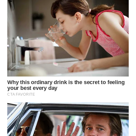
WN
INDRAMAYU
WN
KUNINGAN
WN
MAJALENGKA
WN
SUBANG
WN
SUKABUMI
WN
PURWAKARTA