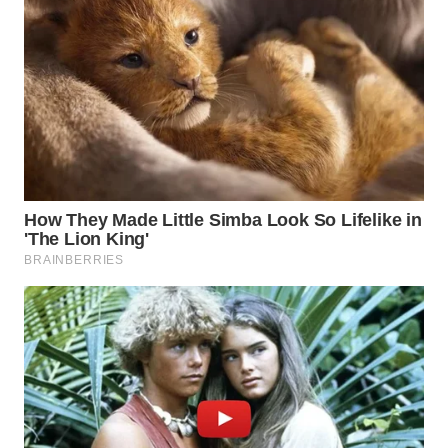
WN
MALUKU
WN
MALUT
WN
DAIRI
WN
DANAU
TOBA
WN
NIAS
WN
LANGKAT