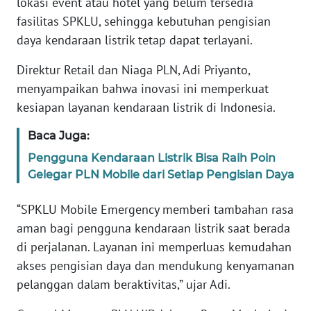
lokasi event atau hotel yang belum tersedia
WN
fasilitas SPKLU, sehingga kebutuhan pengisian
BANTEN
daya kendaraan listrik tetap dapat terlayani.
WN
Direktur Retail dan Niaga PLN, Adi Priyanto,
NTT
menyampaikan bahwa inovasi ini memperkuat
kesiapan layanan kendaraan listrik di Indonesia.
WN
KEPRI
Baca Juga:
Pengguna Kendaraan Listrik Bisa Raih Poin
WN
Gelegar PLN Mobile dari Setiap Pengisian Daya
PAPUA
“SPKLU Mobile Emergency memberi tambahan rasa
WN
aman bagi pengguna kendaraan listrik saat berada
PAPUA
di perjalanan. Layanan ini memperluas kemudahan
BARAT
akses pengisian daya dan mendukung kenyamanan
WN
pelanggan dalam beraktivitas,” ujar Adi.
RIAU