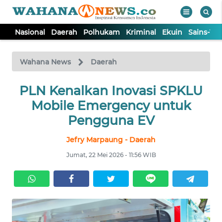
Nasional
Daerah
Polhukam
Kriminal
Ekuin
Sains-Te
WAHANA
Tutup
TV
Wahana News
Daerah
NASIONAL
PLN Kenalkan Inovasi SPKLU
Mobile Emergency untuk
DAERAH
Pengguna EV
Jefry Marpaung - Daerah
POLHUKAM
Jumat, 22 Mei 2026 - 11:56 WIB
KRIMINAL
EKUIN