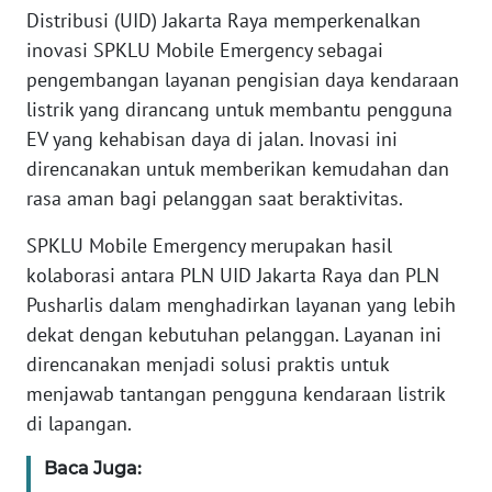
Informasi
Distribusi (UID) Jakarta Raya memperkenalkan
inovasi SPKLU Mobile Emergency sebagai
INDEKS
pengembangan layanan pengisian daya kendaraan
BERITA
listrik yang dirancang untuk membantu pengguna
EV yang kehabisan daya di jalan. Inovasi ini
KONTAK
KAMI
direncanakan untuk memberikan kemudahan dan
rasa aman bagi pelanggan saat beraktivitas.
INFO
IKLAN
SPKLU Mobile Emergency merupakan hasil
kolaborasi antara PLN UID Jakarta Raya dan PLN
TENTANG
Pusharlis dalam menghadirkan layanan yang lebih
KAMI
dekat dengan kebutuhan pelanggan. Layanan ini
direncanakan menjadi solusi praktis untuk
PEDOMAN
menjawab tantangan pengguna kendaraan listrik
MEDIA
di lapangan.
SIBER
Baca Juga:
REDAKSI