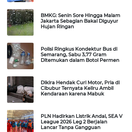
MAWAKA
BMKG: Senin Sore Hingga Malam
ID
Jakarta Sebagian Bakal Diguyur
Hujan Ringan
MARTABAT
NET
Polisi Ringkus Kondektur Bus di
PLN
Semarang, Sabu 3,77 Gram
WATCH
Ditemukan dalam Botol Permen
MKLI
Dikira Hendak Curi Motor, Pria di
Cibubur Ternyata Keliru Ambil
LPKKI
Kendaraan karena Mabuk
LKKI
PLN Hadirkan Listrik Andal, SEA V
League 2026 Leg 2 Berjalan
KOPEKLIN
Lancar Tanpa Gangguan