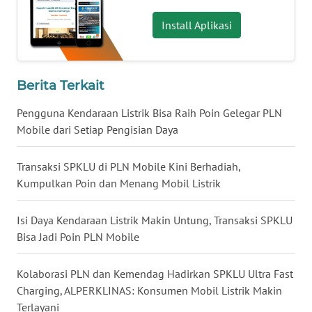
WN
Install Aplikasi
NUSANTARA
WN
JOGJA
Berita Terkait
Pengguna Kendaraan Listrik Bisa Raih Poin Gelegar PLN
WN
Mobile dari Setiap Pengisian Daya
JATIM
Transaksi SPKLU di PLN Mobile Kini Berhadiah,
WN
Kumpulkan Poin dan Menang Mobil Listrik
BALI
Isi Daya Kendaraan Listrik Makin Untung, Transaksi SPKLU
WN
Bisa Jadi Poin PLN Mobile
KALBAR
Kolaborasi PLN dan Kemendag Hadirkan SPKLU Ultra Fast
WN
KALTENG
Charging, ALPERKLINAS: Konsumen Mobil Listrik Makin
Terlayani