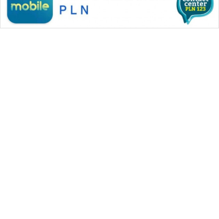
WAHANA MEDIA GROUP
|
|
|
WAHANA NEWS co
WAHANA TANI
WAHANA ADVOKAT
|
|
WAHANA INFRASTRUKTUR
WAHANA KONSUMEN
|
|
|
WAHANA LISTRIK
WAHANA TRAVEL
WAHANA TV
|
|
|
WAHANANEWS id
WAHANANEWS CO ID
WAHANANEWS NET
|
|
|
WAHANA SPORT ID
Wahana UMKM
Wahana Seleb
|
|
|
Wahana Persona
Wahana Otomotif
Wahana Health