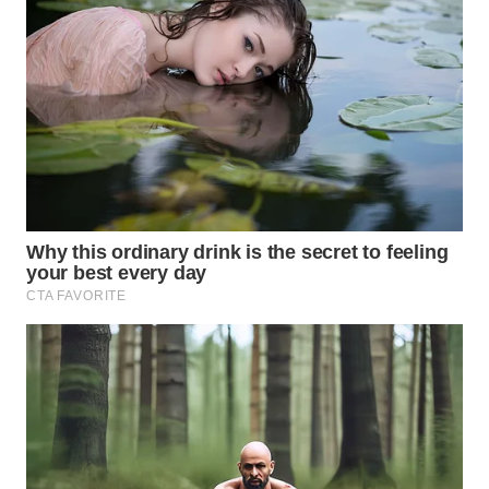
WN
INDRAMAYU
WN
KUNINGAN
WN
MAJALENGKA
WN
SUBANG
WN
SUKABUMI
WN
PURWAKARTA