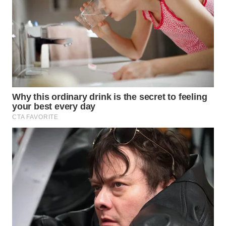
WAHANA
LISTRIK
WAHANA
TRAVEL
WAHANA
TV
WAHANANEWS
ID
WAHANANEWS
CO ID
WAHANANEWS
NET