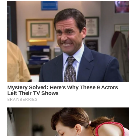
Wahana
Media
Group
WAHANA
NEWS
WAHANA
TANI
WAHANA
ADVOKAT
WAHANA
INFRASTRUKTUR
WAHANA
KONSUMEN