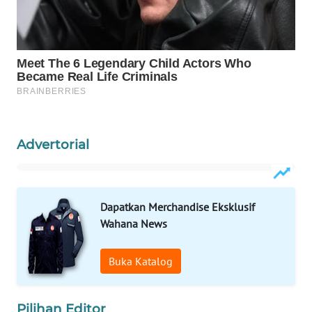
WAHANA
SPORT
WAHANA
UMKM
WAHANA
SELEB
Advertorial
WAHANA
PERSONA
Dapatkan Merchandise Eksklusif
Wahana News
WAHANA
OTOMOTIF
Buka Katalog
WAHANA
HEALTH
Pilihan Editor