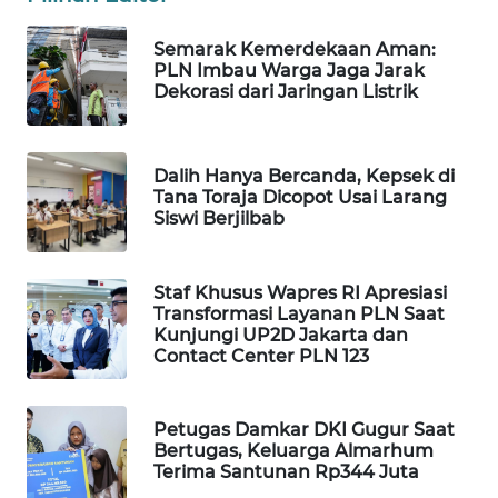
WAHANA
DESA
Semarak Kemerdekaan Aman:
WISATA
PLN Imbau Warga Jaga Jarak
Dekorasi dari Jaringan Listrik
LAPAK
WAHANA
Dalih Hanya Bercanda, Kepsek di
Tana Toraja Dicopot Usai Larang
Wahana
Siswi Berjilbab
Network
KONSUMEN
Staf Khusus Wapres RI Apresiasi
LISTRIK
Transformasi Layanan PLN Saat
Kunjungi UP2D Jakarta dan
Contact Center PLN 123
MASYARAKAT
KELISTRIKAN
Petugas Damkar DKI Gugur Saat
Bertugas, Keluarga Almarhum
WALINKI
Terima Santunan Rp344 Juta
ID