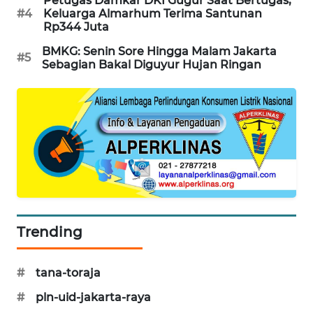
Petugas Damkar DKI Gugur Saat Bertugas,
#4
Keluarga Almarhum Terima Santunan
SIBARAGAS
Rp344 Juta
NEWS
BMKG: Senin Sore Hingga Malam Jakarta
#5
Sebagian Bakal Diguyur Hujan Ringan
METRO
SIANTAR
NEWS
METRO
MEDAN
NEWS
METRO
JAKARTA
Trending
NEWS
KRT
#
tana-toraja
NEWS
#
pln-uid-jakarta-raya