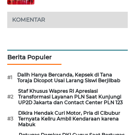
PORTAL
KONSUMEN
KOMENTAR
FORWAMKI
ALPERKLINAS
Berita Populer
FORJASIDA
Dalih Hanya Bercanda, Kepsek di Tana
TAMBANG
#1
Toraja Dicopot Usai Larang Siswi Berjilbab
NEWS
Staf Khusus Wapres RI Apresiasi
#2
Transformasi Layanan PLN Saat Kunjungi
SITUNGIR
UP2D Jakarta dan Contact Center PLN 123
NEWS
Dikira Hendak Curi Motor, Pria di Cibubur
#3
Ternyata Keliru Ambil Kendaraan karena
SIDIKALANG
Mabuk
NEWS