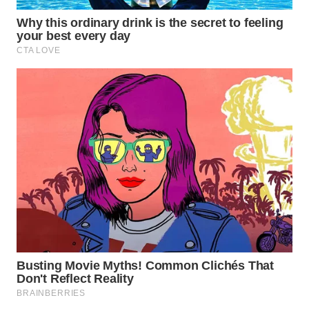
WN
NATUNA
WN
BINTAN
WN
MANDALIKA
WN
LIKUPANG
WN
LABUANBAJO
WN
BORNEO