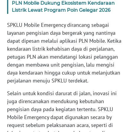
PLN Mobile Dukung Ekosistem Kendaraan
Listrik Lewat Program Poin Gelegar 2026
KARIR
SPKLU Mobile Emergency dirancang sebagai
DISCLAIMER
layanan pengisian daya bergerak yang nantinya
dapat dipesan melalui aplikasi PLN Mobile. Ketika
Wahana
kendaraan listrik kehabisan daya di perjalanan,
News
Regional
petugas PLN akan mendatangi lokasi pelanggan
dengan membawa unit pengisian, lalu mengisi
WN
daya kendaraan hingga cukup untuk melanjutkan
SUMUT
perjalanan menuju SPKLU terdekat.
Selain untuk kondisi darurat di jalan, inovasi ini
WN
JAKARTA
juga direncanakan mendukung kebutuhan
pengisian daya pada kegiatan tertentu. SPKLU
WN
Mobile Emergency dapat digunakan secara by
JABAR
request sebelum pelaksanaan acara, seperti di