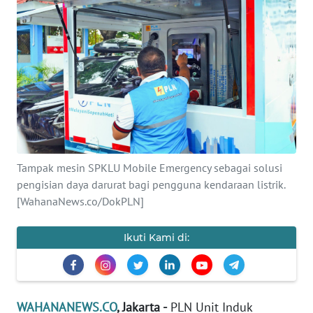
SAINS-TEKNO
KESEHATAN
INTERNASIONAL
SERBA-SERBI
PENDIDIKAN
Tampak mesin SPKLU Mobile Emergency sebagai solusi
pengisian daya darurat bagi pengguna kendaraan listrik.
[WahanaNews.co/DokPLN]
OLAHRAGA
Ikuti Kami di:
OPINI
EDITORIAL
WAHANANEWS.CO
, Jakarta -
PLN Unit Induk