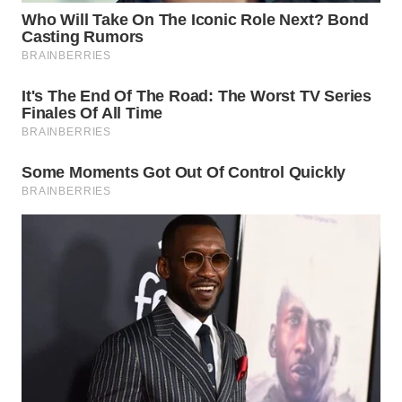
TAPANULI
TENGAH
WN DELI
SERDANG
WN
TEBING
TINGGI
WN
PAKPAK
WN
KARAWANG
WN
BEKASI