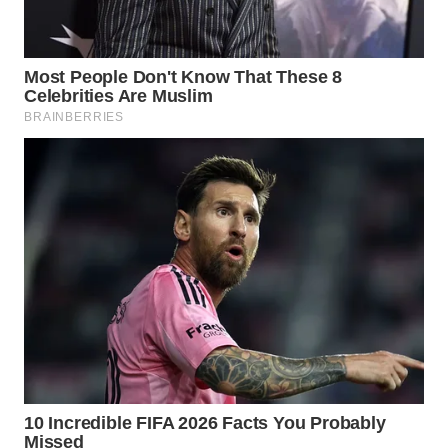
WN
BOGOR
WN
DEPOK
WN
TAPANULI
UTARA
WN
SAMOSIR
WN
PADANG
LAWAS