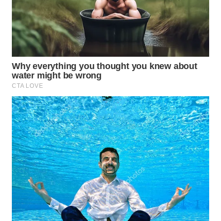
WN
PRIANGAN
TIMUR
WN
SEMARANG
WN
SOLO
WN
BOROBUDUR
WN
MADURA
WN
SURABAYA