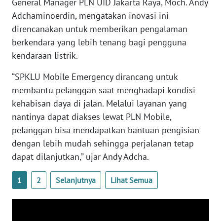
General Manager PLN UID Jakarta Raya, Moch. Andy
Adchaminoerdin, mengatakan inovasi ini
WN
SERAMBI
direncanakan untuk memberikan pengalaman
berkendara yang lebih tenang bagi pengguna
WN
kendaraan listrik.
JAMBI
“SPKLU Mobile Emergency dirancang untuk
membantu pelanggan saat menghadapi kondisi
WN
SULTRA
kehabisan daya di jalan. Melalui layanan yang
nantinya dapat diakses lewat PLN Mobile,
WN
pelanggan bisa mendapatkan bantuan pengisian
NTB
dengan lebih mudah sehingga perjalanan tetap
dapat dilanjutkan,” ujar Andy Adcha.
WN
SULTENG
1
2
Selanjutnya
Lihat Semua
WN
SULBAR