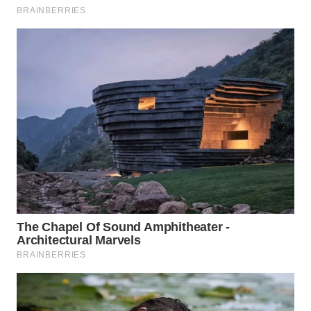
WN
SUMEDANG
WN
CIANJUR
WN
KEPULAUAN
SERIBU
WN
TANGERANG
WN
BINJAI
WN
CIREBON