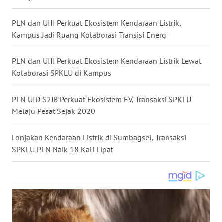
WN
KALTARA
PLN dan UIII Perkuat Ekosistem Kendaraan Listrik,
Kampus Jadi Ruang Kolaborasi Transisi Energi
WN
KALSEL
PLN dan UIII Perkuat Ekosistem Kendaraan Listrik Lewat
Kolaborasi SPKLU di Kampus
WN
KALTIM
PLN UID S2JB Perkuat Ekosistem EV, Transaksi SPKLU
Melaju Pesat Sejak 2020
WN
SULSEL
Lonjakan Kendaraan Listrik di Sumbagsel, Transaksi
SPKLU PLN Naik 18 Kali Lipat
WN
GORONTALO
WN
SULUT