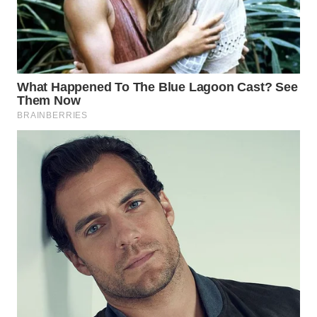
WN
TAPANULI
SELATAN
WN
TANJUNG
LESUNG
WN
KARO
WN
SIMALUNGUN
WN
LABUHANBATU
WN