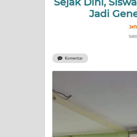
Sejak Dini, Siswa
INDEKS
BERITA
Jadi Gene
KONTAK
Jef
KAMI
Sabt
INFO
IKLAN
Komentar
TENTANG
KAMI
PEDOMAN
MEDIA
SIBER
REDAKSI