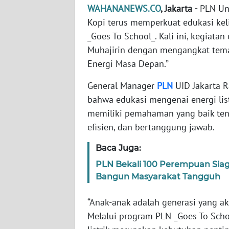
SERAMBI
WAHANANEWS.CO
, Jakarta -
PLN Uni
Kopi terus memperkuat edukasi kel
WN
_Goes To School_. Kali ini, kegiata
JAMBI
Muhajirin dengan mengangkat tema 
Energi Masa Depan.”
WN
SULTRA
General Manager
PLN
UID Jakarta 
bahwa edukasi mengenai energi list
WN
memiliki pemahaman yang baik ten
NTB
efisien, dan bertanggung jawab.
WN
Baca Juga:
SULTENG
PLN Bekali 100 Perempuan Sia
Bangun Masyarakat Tangguh
WN
SULBAR
“Anak-anak adalah generasi yang a
Melalui program PLN _Goes To Sch
WN