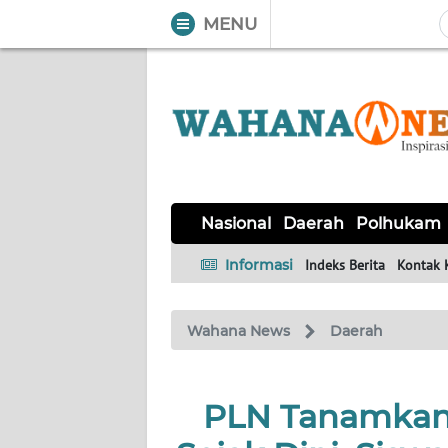
MENU
WAHANA
Tutup
TV
NASIONAL
DAERAH
POLHUKAM
KRIMINAL
EKUIN
SAINS-
KESEHATAN
INTERNASIONAL
Nasional
Daerah
Polhukam
TEKNO
Informasi
Indeks Berita
Kontak 
SERBA-
PENDIDIKAN
OLAHRAGA
OPINI
SERBI
Wahana News
Daerah
EDITORIAL
PLN Tanamkan
Informasi