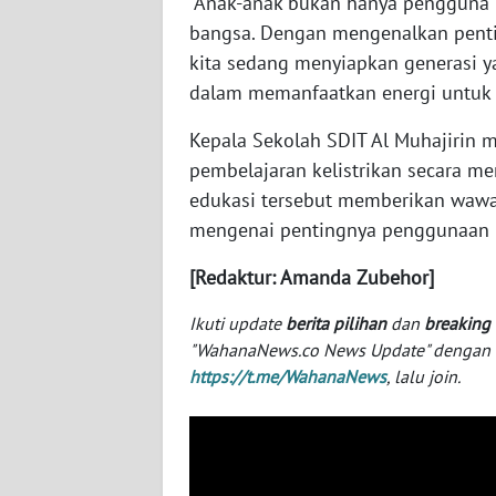
“Anak-anak bukan hanya pengguna li
NUSANTARA
bangsa. Dengan mengenalkan penting
kita sedang menyiapkan generasi ya
WN
JOGJA
dalam memanfaatkan energi untuk In
Kepala Sekolah SDIT Al Muhajirin 
WN
pembelajaran kelistrikan secara m
JATIM
edukasi tersebut memberikan waw
mengenai pentingnya penggunaan l
WN
BALI
[Redaktur: Amanda Zubehor]
WN
Ikuti update
berita pilihan
dan
breaking
KALBAR
"WahanaNews.co News Update" dengan ins
https://t.me/WahanaNews
, lalu join.
WN
KALTENG
WN