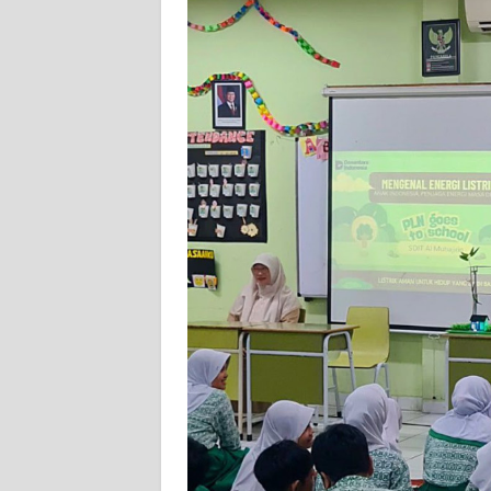
KARIR
DISCLAIMER
Wahana
News
Regional
WN
SUMUT
WN
JAKARTA
WN
JABAR
WN
BANTEN