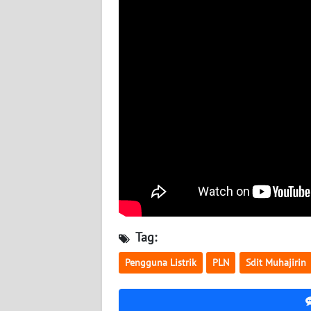
KALTARA
WN
KALSEL
WN
KALTIM
WN
SULSEL
WN
GORONTALO
Tag:
WN
SULUT
Pengguna Listrik
PLN
Sdit Muhajirin
WN
MALUKU