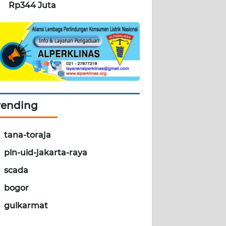
Rp344 Juta
rending
tana-toraja
pln-uid-jakarta-raya
scada
bogor
gulkarmat