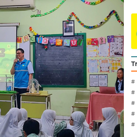
T
#
#
#
#
#