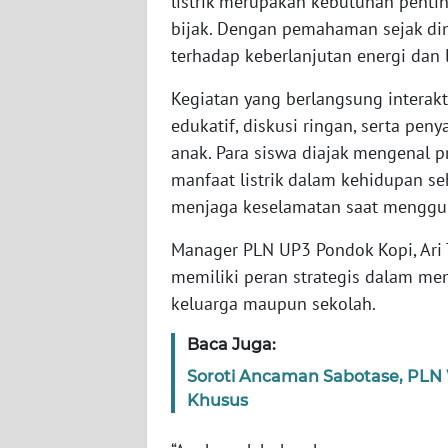
listrik merupakan kebutuhan penti
BABEL
bijak. Dengan pemahaman sejak dini
terhadap keberlanjutan energi dan 
WN
SUMBAR
Kegiatan yang berlangsung interakt
edukatif, diskusi ringan, serta pe
WN
anak. Para siswa diajak mengenal p
SUMSEL
manfaat listrik dalam kehidupan se
menjaga keselamatan saat mengguna
WN
BENGKULU
Manager PLN UP3 Pondok Kopi, Ari
memiliki peran strategis dalam me
WN
keluarga maupun sekolah.
LAMPUNG
Baca Juga:
WN
Soroti Ancaman Sabotase, PLN W
JATENG
Khusus
WN