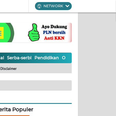
NETWORK
al
Serba-serbi
Pendidikan
Olahraga
Opini
Editoria
Disclaimer
erita Populer