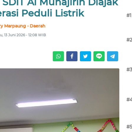
 SDIT Al Muhajirin Diajak
rasi Peduli Listrik
#1
ry Marpaung - Daerah
u, 13 Juni 2026 - 12:08 WIB
#
#
#
#