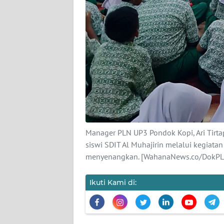
WN
NTT
WN
KEPRI
WN
PAPUA
Manager PLN UP3 Pondok Kopi, Ari Tirta
WN
siswi SDIT Al Muhajirin melalui kegiat
PAPUA
menyenangkan. [WahanaNews.co/DokPL
BARAT
Ikuti Kami di:
WN
RIAU
WN