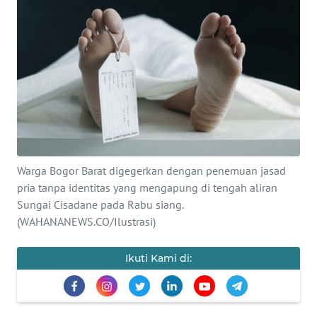
SAINS-TEKNO
KESEHATAN
INTERNASIONAL
SERBA-SERBI
PENDIDIKAN
Warga Bogor Barat digegerkan dengan penemuan jasad
pria tanpa identitas yang mengapung di tengah aliran
Sungai Cisadane pada Rabu siang.
OLAHRAGA
(WAHANANEWS.CO/Ilustrasi)
OPINI
Ikuti Kami di:
EDITORIAL