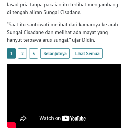
Jasad pria tanpa pakaian itu terlihat mengambang
WN
BANTEN
di tengah aliran Sungai Cisadane.
“Saat itu santriwati melihat dari kamarnya ke arah
WN
Sungai Cisadane dan melihat ada mayat yang
NTT
hanyut terbawa arus sungai,” ujar Didin.
WN
KEPRI
1
2
3
Selanjutnya
Lihat Semua
WN
PAPUA
WN
PAPUA
BARAT
WN
RIAU