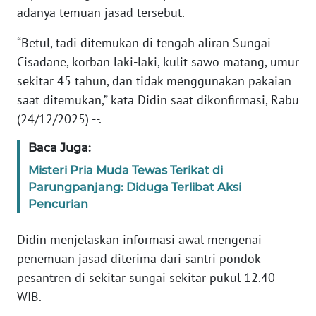
adanya temuan jasad tersebut.
KARIR
“Betul, tadi ditemukan di tengah aliran Sungai
Cisadane, korban laki-laki, kulit sawo matang, umur
DISCLAIMER
sekitar 45 tahun, dan tidak menggunakan pakaian
saat ditemukan,” kata Didin saat dikonfirmasi, Rabu
Wahana
(24/12/2025) --.
News
Regional
Baca Juga:
Misteri Pria Muda Tewas Terikat di
WN
SUMUT
Parungpanjang: Diduga Terlibat Aksi
Pencurian
WN
JAKARTA
Didin menjelaskan informasi awal mengenai
penemuan jasad diterima dari santri pondok
WN
pesantren di sekitar sungai sekitar pukul 12.40
JABAR
WIB.