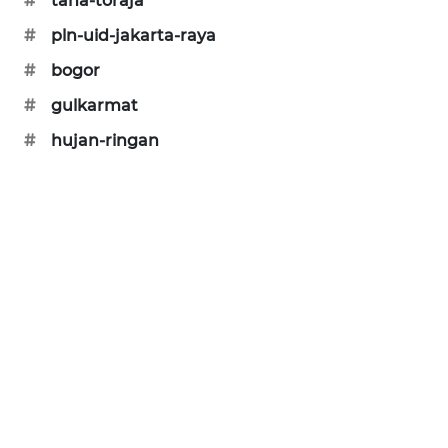
#
tana-toraja
SIBARAGAS
#
pln-uid-jakarta-raya
NEWS
#
bogor
METRO
#
gulkarmat
SIANTAR
#
hujan-ringan
NEWS
METRO
MEDAN
NEWS
METRO
JAKARTA
NEWS
KRT
NEWS