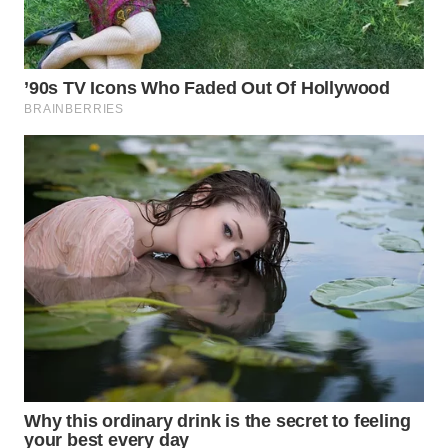
TAPANULI
TENGAH
WN DELI
SERDANG
WN
TEBING
TINGGI
WN
PAKPAK
WN
KARAWANG
WN
BEKASI