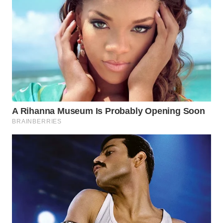
WN
SUMEDANG
WN
CIANJUR
WN
KEPULAUAN
SERIBU
WN
TANGERANG
WN
BINJAI
WN
CIREBON