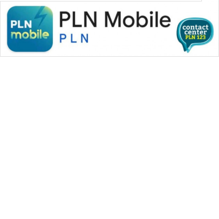
WAHANA MEDIA GROUP
|
|
|
WAHANA NEWS co
WAHANA TANI
WAHANA ADVOKAT
|
|
WAHANA INFRASTRUKTUR
WAHANA KONSUMEN
|
|
|
WAHANA LISTRIK
WAHANA TRAVEL
WAHANA TV
|
|
|