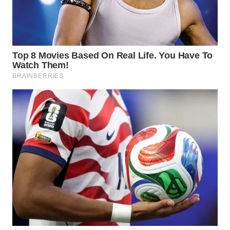
WN
INDRAMAYU
WN
KUNINGAN
WN
MAJALENGKA
WN
SUBANG
WN
SUKABUMI
WN
PURWAKARTA