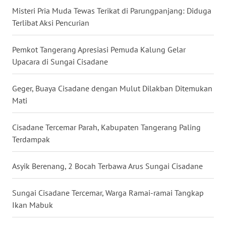
Misteri Pria Muda Tewas Terikat di Parungpanjang: Diduga
WN
Terlibat Aksi Pencurian
BABEL
Pemkot Tangerang Apresiasi Pemuda Kalung Gelar
WN
Upacara di Sungai Cisadane
SUMBAR
Geger, Buaya Cisadane dengan Mulut Dilakban Ditemukan
WN
Mati
SUMSEL
Cisadane Tercemar Parah, Kabupaten Tangerang Paling
WN
BENGKULU
Terdampak
WN
Asyik Berenang, 2 Bocah Terbawa Arus Sungai Cisadane
LAMPUNG
Sungai Cisadane Tercemar, Warga Ramai-ramai Tangkap
WN
Ikan Mabuk
JATENG