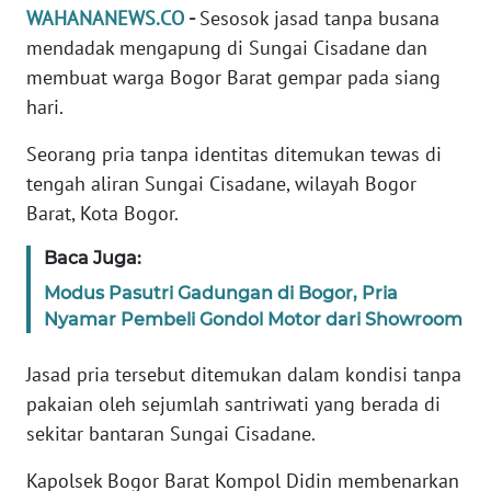
Informasi
WAHANANEWS.CO
-
Sesosok jasad tanpa busana
mendadak mengapung di Sungai Cisadane dan
INDEKS
membuat warga Bogor Barat gempar pada siang
BERITA
hari.
KONTAK
Seorang pria tanpa identitas ditemukan tewas di
KAMI
tengah aliran Sungai Cisadane, wilayah Bogor
Barat, Kota Bogor.
INFO
IKLAN
Baca Juga:
Modus Pasutri Gadungan di Bogor, Pria
TENTANG
Nyamar Pembeli Gondol Motor dari Showroom
KAMI
Jasad pria tersebut ditemukan dalam kondisi tanpa
PEDOMAN
pakaian oleh sejumlah santriwati yang berada di
MEDIA
SIBER
sekitar bantaran Sungai Cisadane.
Kapolsek Bogor Barat Kompol Didin membenarkan
REDAKSI