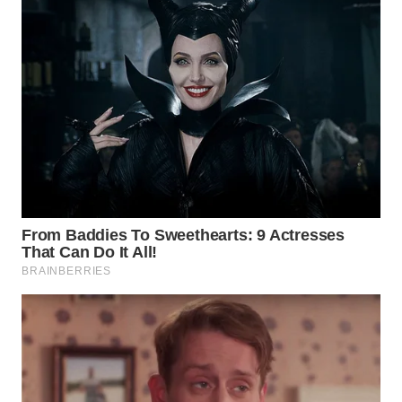
WN
NATUNA
WN
BINTAN
WN
MANDALIKA
WN
LIKUPANG
WN
LABUANBAJO
WN
BORNEO