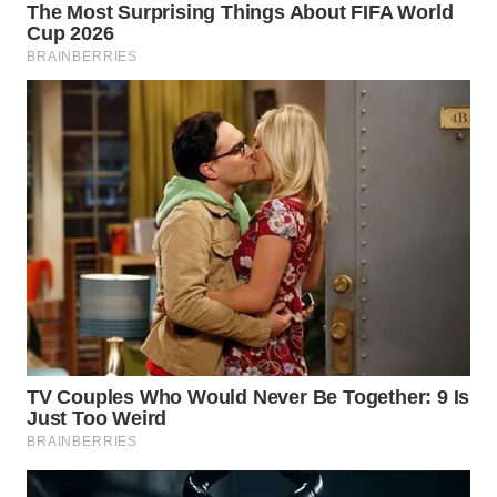
WN
PRIANGAN
TIMUR
WN
SEMARANG
WN
SOLO
WN
BOROBUDUR
WN
MADURA
WN
SURABAYA