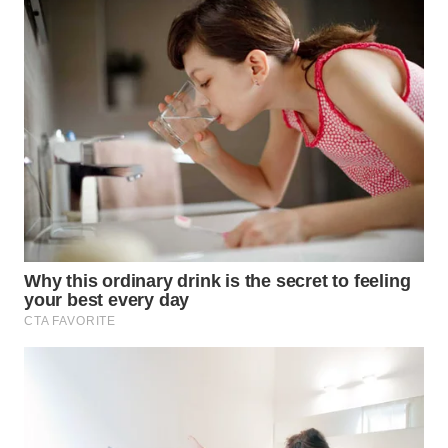
WN
MALUKU
WN
MALUT
WN
DAIRI
WN
DANAU
TOBA
WN
NIAS
WN
LANGKAT