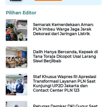
WAHANA
SPORT
Pilihan Editor
WAHANA
Semarak Kemerdekaan Aman:
UMKM
PLN Imbau Warga Jaga Jarak
Dekorasi dari Jaringan Listrik
WAHANA
SELEB
Dalih Hanya Bercanda, Kepsek di
Tana Toraja Dicopot Usai Larang
WAHANA
Siswi Berjilbab
PERSONA
WAHANA
Staf Khusus Wapres RI Apresiasi
Transformasi Layanan PLN Saat
OTOMOTIF
Kunjungi UP2D Jakarta dan
Contact Center PLN 123
WAHANA
HEALTH
Petugas Damkar DKI Gugur Saat