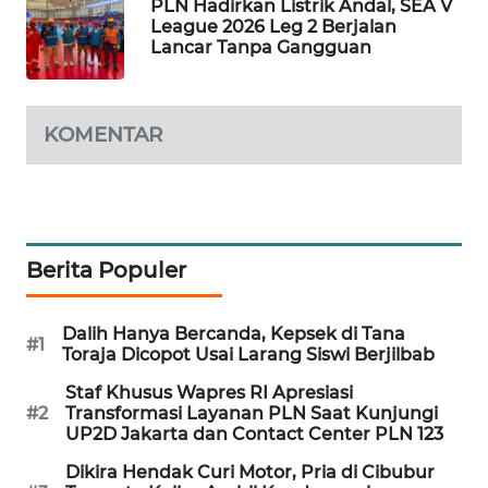
PLN Hadirkan Listrik Andal, SEA V
League 2026 Leg 2 Berjalan
MAWAKA
Lancar Tanpa Gangguan
ID
MARTABAT
KOMENTAR
NET
PLN
WATCH
Berita Populer
MKLI
Dalih Hanya Bercanda, Kepsek di Tana
LPKKI
#1
Toraja Dicopot Usai Larang Siswi Berjilbab
Staf Khusus Wapres RI Apresiasi
LKKI
#2
Transformasi Layanan PLN Saat Kunjungi
UP2D Jakarta dan Contact Center PLN 123
KOPEKLIN
Dikira Hendak Curi Motor, Pria di Cibubur