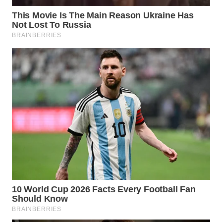
WN
KALTARA
WN
KALSEL
WN
KALTIM
WN
SULSEL
WN
GORONTALO
WN
SULUT