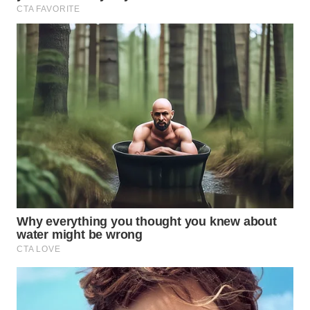
WN
BOGOR
WN
DEPOK
WN
TAPANULI
UTARA
WN
SAMOSIR
WN
PADANG
LAWAS