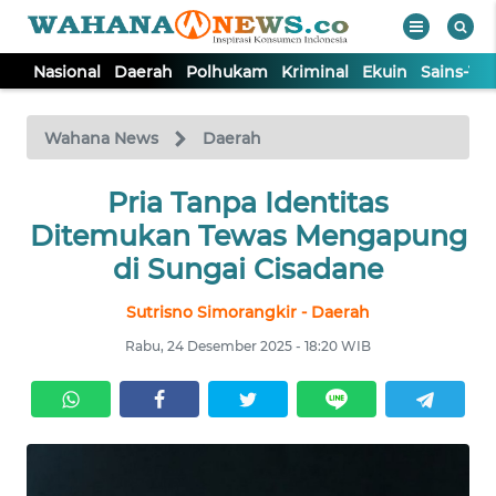
Nasional
Daerah
Polhukam
Kriminal
Ekuin
Sains-Te
WAHANA
Tutup
TV
Wahana News
Daerah
NASIONAL
Pria Tanpa Identitas
Ditemukan Tewas Mengapung
DAERAH
di Sungai Cisadane
Sutrisno Simorangkir - Daerah
POLHUKAM
Rabu, 24 Desember 2025 - 18:20 WIB
KRIMINAL
EKUIN