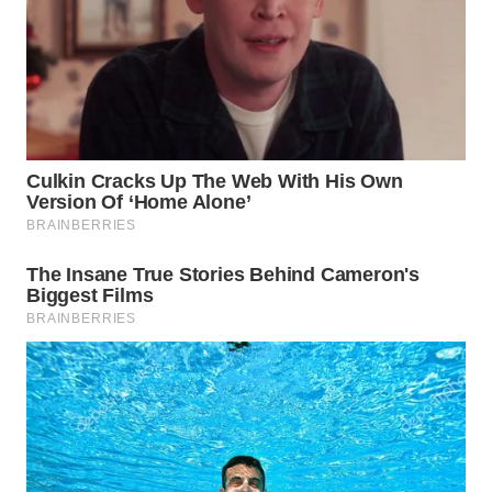
Wahana
Media
Group
WAHANA
NEWS
WAHANA
TANI
WAHANA
ADVOKAT
WAHANA
INFRASTRUKTUR
WAHANA
KONSUMEN