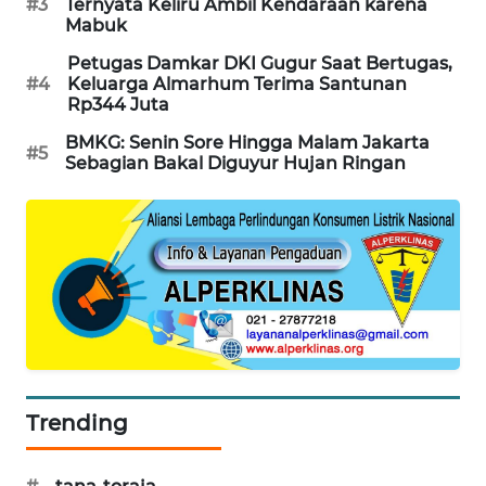
#3
Ternyata Keliru Ambil Kendaraan karena
PORTAL
Mabuk
KONSUMEN
Petugas Damkar DKI Gugur Saat Bertugas,
#4
Keluarga Almarhum Terima Santunan
FORWAMKI
Rp344 Juta
BMKG: Senin Sore Hingga Malam Jakarta
#5
ALPERKLINAS
Sebagian Bakal Diguyur Hujan Ringan
FORJASIDA
TAMBANG
NEWS
SITUNGIR
NEWS
Trending
SIDIKALANG
NEWS