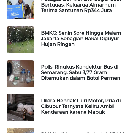
Bertugas, Keluarga Almarhum
WAHANA
Terima Santunan Rp344 Juta
DESA
WISATA
BMKG: Senin Sore Hingga Malam
LAPAK
Jakarta Sebagian Bakal Diguyur
WAHANA
Hujan Ringan
Wahana
Network
Polisi Ringkus Kondektur Bus di
Semarang, Sabu 3,77 Gram
KONSUMEN
Ditemukan dalam Botol Permen
LISTRIK
MASYARAKAT
Dikira Hendak Curi Motor, Pria di
KELISTRIKAN
Cibubur Ternyata Keliru Ambil
Kendaraan karena Mabuk
WALINKI
ID