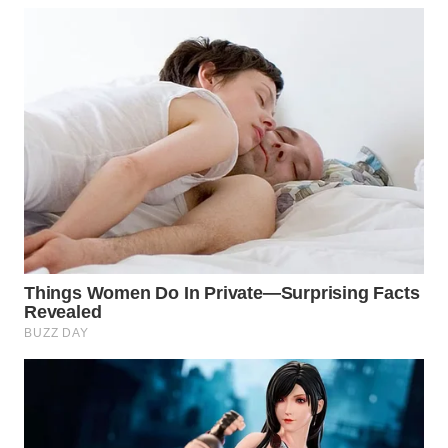
WN
SUMEDANG
WN
CIANJUR
WN
KEPULAUAN
SERIBU
WN
TANGERANG
WN
BINJAI
WN
CIREBON