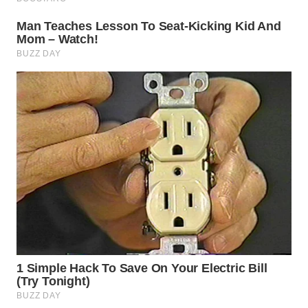
WN
BOGOR
WN
DEPOK
WN
TAPANULI
UTARA
WN
SAMOSIR
WN
PADANG
LAWAS