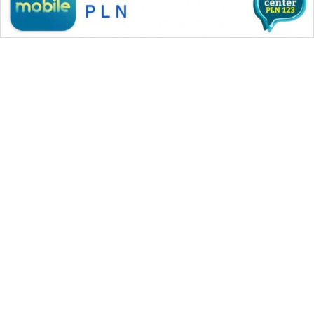
WAHANA MEDIA GROUP
|
|
|
WAHANA NEWS co
WAHANA TANI
WAHANA ADVOKAT
|
|
WAHANA INFRASTRUKTUR
WAHANA KONSUMEN
|
|
|
WAHANA LISTRIK
WAHANA TRAVEL
WAHANA TV
|
|
|
WAHANANEWS id
WAHANANEWS CO ID
WAHANANEWS NET
|
|
|
WAHANA SPORT ID
Wahana UMKM
Wahana Seleb
|
|
|
Wahana Persona
Wahana Otomotif
Wahana Health