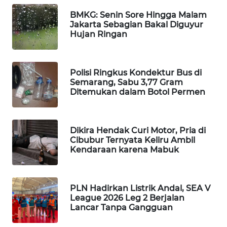
WAHANA
BMKG: Senin Sore Hingga Malam
SPORT
Jakarta Sebagian Bakal Diguyur
Hujan Ringan
WAHANA
UMKM
Polisi Ringkus Kondektur Bus di
Semarang, Sabu 3,77 Gram
WAHANA
Ditemukan dalam Botol Permen
SELEB
WAHANA
Dikira Hendak Curi Motor, Pria di
PERSONA
Cibubur Ternyata Keliru Ambil
Kendaraan karena Mabuk
WAHANA
OTOMOTIF
PLN Hadirkan Listrik Andal, SEA V
League 2026 Leg 2 Berjalan
WAHANA
Lancar Tanpa Gangguan
HEALTH