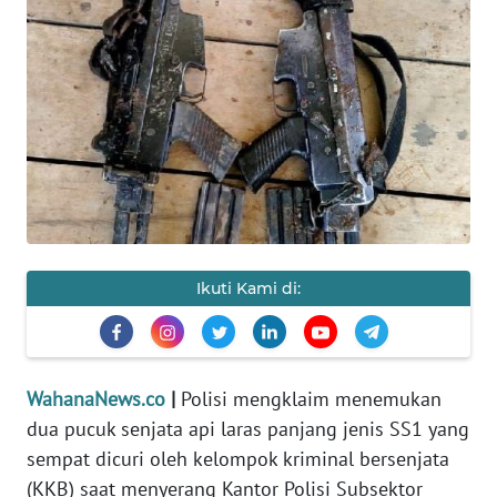
SAINS-TEKNO
KESEHATAN
INTERNASIONAL
SERBA-SERBI
PENDIDIKAN
Ikuti Kami di:
OLAHRAGA
OPINI
WahanaNews.co
|
Polisi mengklaim menemukan
dua pucuk senjata api laras panjang jenis SS1 yang
EDITORIAL
sempat dicuri oleh kelompok kriminal bersenjata
(KKB) saat menyerang Kantor Polisi Subsektor