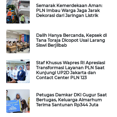
Semarak Kemerdekaan Aman:
WAHANA
PLN Imbau Warga Jaga Jarak
LISTRIK
Dekorasi dari Jaringan Listrik
WAHANA
TRAVEL
Dalih Hanya Bercanda, Kepsek di
Tana Toraja Dicopot Usai Larang
Siswi Berjilbab
WAHANA
TV
Staf Khusus Wapres RI Apresiasi
WAHANANEWS
Transformasi Layanan PLN Saat
ID
Kunjungi UP2D Jakarta dan
Contact Center PLN 123
WAHANANEWS
CO ID
Petugas Damkar DKI Gugur Saat
Bertugas, Keluarga Almarhum
WAHANANEWS
Terima Santunan Rp344 Juta
NET