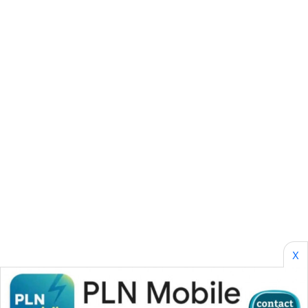
SONYA
ASA
NEWS
X