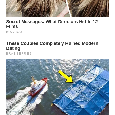
WN
NATUNA
WN
BINTAN
WN
MANDALIKA
WN
LIKUPANG
WN
LABUANBAJO
WN
BORNEO