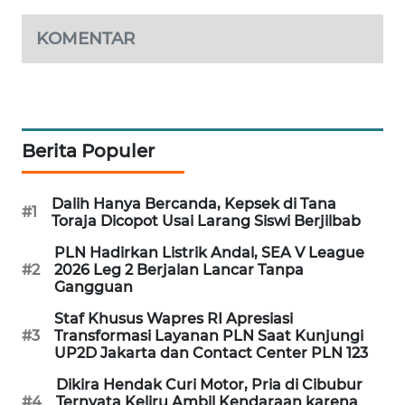
WAHANA
KOMENTAR
DESA
WISATA
LAPAK
WAHANA
Berita Populer
Wahana
Network
Dalih Hanya Bercanda, Kepsek di Tana
#1
Toraja Dicopot Usai Larang Siswi Berjilbab
KONSUMEN
PLN Hadirkan Listrik Andal, SEA V League
LISTRIK
#2
2026 Leg 2 Berjalan Lancar Tanpa
Gangguan
MASYARAKAT
Staf Khusus Wapres RI Apresiasi
KELISTRIKAN
#3
Transformasi Layanan PLN Saat Kunjungi
UP2D Jakarta dan Contact Center PLN 123
WALINKI
Dikira Hendak Curi Motor, Pria di Cibubur
ID
#4
Ternyata Keliru Ambil Kendaraan karena