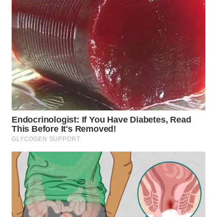
WN
MALUKU
WN
MALUT
WN
DAIRI
WN
DANAU
TOBA
WN
NIAS
WN
LANGKAT