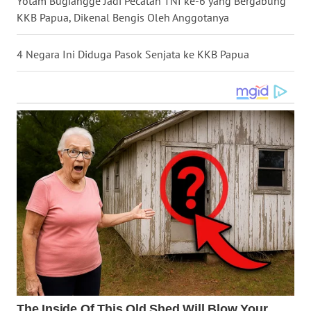
Yotam Bugiangge Jadi Pecatan TNI ke-6 yang Bergabung
KKB Papua, Dikenal Bengis Oleh Anggotanya
WN
NUSANTARA
4 Negara Ini Diduga Pasok Senjata ke KKB Papua
WN
JOGJA
WN
JATIM
WN
BALI
WN
KALBAR
WN
KALTENG