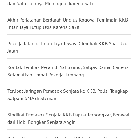
dan Satu Lainnya Meninggal karena Sakit
WN
BABEL
Akhir Perjalanan Berdarah Undius Kogoya, Pemimpin KKB
Intan Jaya Tutup Usia Karena Sakit
WN
SUMBAR
Pekerja Jalan di Intan Jaya Tewas Ditembak KKB Saat Ukur
Jalan
WN
SUMSEL
Kontak Tembak Pecah di Yahukimo, Satgas Damai Cartenz
Selamatkan Empat Pekerja Tambang
WN
BENGKULU
Terlibat Jaringan Pemasok Senjata ke KKB, Polisi Tangkap
Satpam SMA di Sleman
WN
LAMPUNG
Sindikat Pemasok Senjata KKB Papua Terbongkar, Berawal
dari Hobi Bongkar Senjata Angin
WN
JATENG