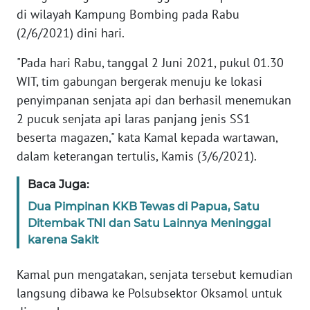
di wilayah Kampung Bombing pada Rabu
(2/6/2021) dini hari.
KARIR
"Pada hari Rabu, tanggal 2 Juni 2021, pukul 01.30
DISCLAIMER
WIT, tim gabungan bergerak menuju ke lokasi
penyimpanan senjata api dan berhasil menemukan
Wahana
2 pucuk senjata api laras panjang jenis SS1
News
Regional
beserta magazen," kata Kamal kepada wartawan,
dalam keterangan tertulis, Kamis (3/6/2021).
WN
SUMUT
Baca Juga:
Dua Pimpinan KKB Tewas di Papua, Satu
WN
Ditembak TNI dan Satu Lainnya Meninggal
JAKARTA
karena Sakit
WN
Kamal pun mengatakan, senjata tersebut kemudian
JABAR
langsung dibawa ke Polsubsektor Oksamol untuk