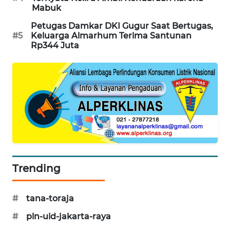
Mabuk
MAWAKA
Petugas Damkar DKI Gugur Saat Bertugas,
ID
#5
Keluarga Almarhum Terima Santunan
Rp344 Juta
MARTABAT
NET
PLN
WATCH
MKLI
LPKKI
Trending
LKKI
#
tana-toraja
KOPEKLIN
#
pln-uid-jakarta-raya