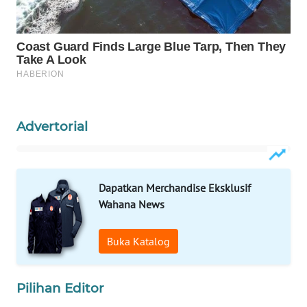
Wahana
Media
Group
WAHANA
NEWS
WAHANA
Advertorial
TANI
WAHANA
Dapatkan Merchandise Eksklusif
ADVOKAT
Wahana News
WAHANA
INFRASTRUKTUR
Buka Katalog
WAHANA
Pilihan Editor
KONSUMEN