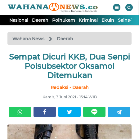
Nasional
Daerah
Polhukam
Kriminal
Ekuin
Sains-Te
WAHANA
Tutup
TV
Wahana News
Daerah
NASIONAL
Sempat Dicuri KKB, Dua Senpi
Polsubsektor Oksamol
DAERAH
Ditemukan
Redaksi - Daerah
POLHUKAM
Kamis, 3 Juni 2021 - 15:14 WIB
KRIMINAL
EKUIN