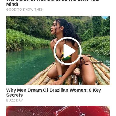
WN
KALTARA
WN
KALSEL
WN
KALTIM
WN
SULSEL
WN
GORONTALO
WN
SULUT