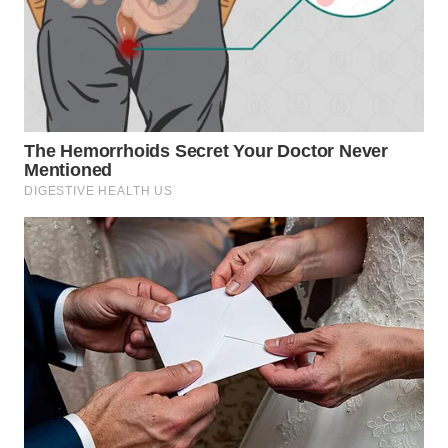
WN
TAPANULI
SELATAN
WN
TANJUNG
LESUNG
WN
KARO
WN
SIMALUNGUN
WN
LABUHANBATU
WN