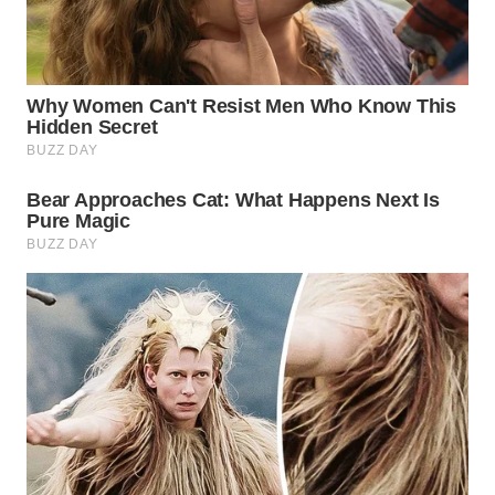
WN
PRIANGAN
TIMUR
WN
SEMARANG
WN
SOLO
WN
BOROBUDUR
WN
MADURA
WN
SURABAYA