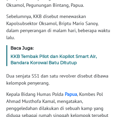
Informasi
Oksamol, Pegunungan Bintang, Papua.
INDEKS
Sebelumnya, KKB disebut menewaskan
BERITA
Kapolsubsektor Oksamol, Briptu Mario Sanoy,
dalam penyerangan di malam hari, beberapa waktu
KONTAK
lalu.
KAMI
Baca Juga:
INFO
KKB Tembak Pilot dan Kopilot Smart Air,
IKLAN
Bandara Korowai Batu Ditutup
TENTANG
Dua senjata SS1 dan satu revolver disebut dibawa
KAMI
kelompok penyerang.
PEDOMAN
Kepala Bidang Humas Polda
Papua
, Kombes Pol
MEDIA
Ahmad Musthofa Kamal, mengatakan,
SIBER
penggeledahan dilakukan di sebuah kamp yang
diduga sebagai rumah singgah kelompok tersebut
REDAKSI