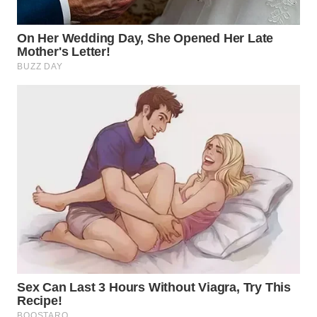
TAPANULI
TENGAH
WN DELI
SERDANG
WN
TEBING
TINGGI
WN
PAKPAK
WN
KARAWANG
WN
BEKASI