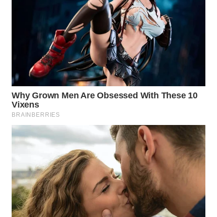
WN
INDRAMAYU
WN
KUNINGAN
WN
MAJALENGKA
WN
SUBANG
WN
SUKABUMI
WN
PURWAKARTA