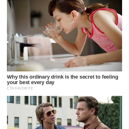
WN
KALTARA
WN
KALSEL
WN
KALTIM
WN
SULSEL
WN
GORONTALO
WN
SULUT