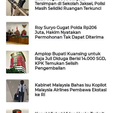
Tersimpan di Sekolah Jaksel, Polisi
Masih Selidiki Ruangan Terkunci
MAWAKA
ID
MARTABAT
Roy Suryo Gugat Polda Rp206
Juta, Hakim Nyatakan
NET
Permohonan Tak Dapat Diterima
PLN
WATCH
Amplop Bupati Kuansing untuk
Raja Juli Diduga Berisi 14.000 SGD,
KPK Temukan Selisih
MKLI
Pengembalian
LPKKI
Kabinet Malaysia Bahas Isu Kopilot
Malaysia Airlines Pembawa Ekstasi
LKKI
ke RI
KOPEKLIN