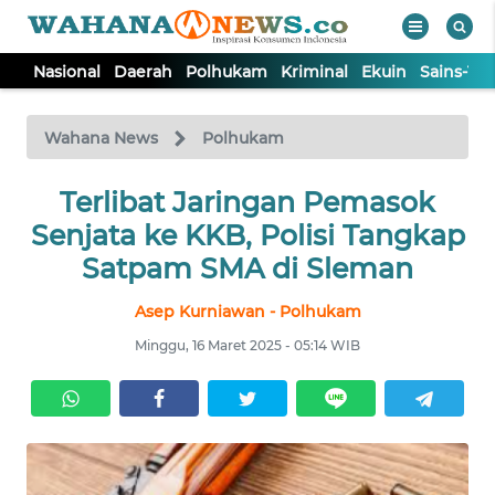
Nasional
Daerah
Polhukam
Kriminal
Ekuin
Sains-Te
WAHANA
Tutup
TV
Wahana News
Polhukam
NASIONAL
Terlibat Jaringan Pemasok
Senjata ke KKB, Polisi Tangkap
DAERAH
Satpam SMA di Sleman
Asep Kurniawan - Polhukam
POLHUKAM
Minggu, 16 Maret 2025 - 05:14 WIB
KRIMINAL
EKUIN