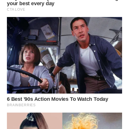
WN
INDRAMAYU
WN
KUNINGAN
WN
MAJALENGKA
WN
SUBANG
WN
SUKABUMI
WN
PURWAKARTA