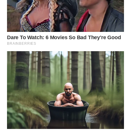
WN
NATUNA
WN
BINTAN
WN
MANDALIKA
WN
LIKUPANG
WN
LABUANBAJO
WN
BORNEO