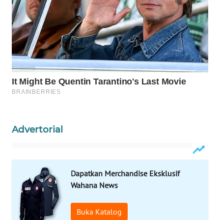
WAHANA
SPORT
WAHANA
UMKM
WAHANA
SELEB
WAHANA
Advertorial
PERSONA
WAHANA
OTOMOTIF
Dapatkan Merchandise Eksklusif
Wahana News
WAHANA
HEALTH
Buka Katalog