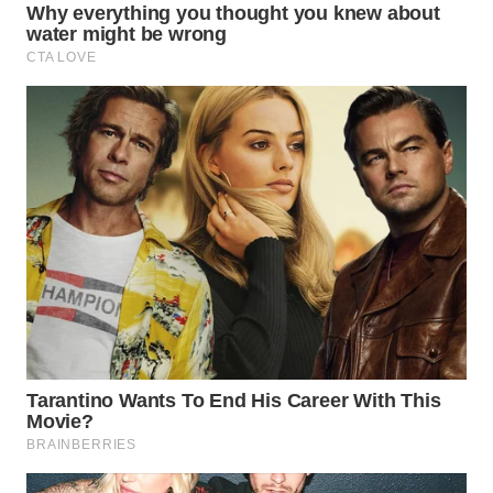
Wahana
Media
Group
WAHANA
NEWS
WAHANA
TANI
WAHANA
ADVOKAT
WAHANA
INFRASTRUKTUR
WAHANA
KONSUMEN