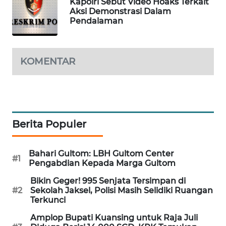
Kapolri Sebut Video Hoaks Terkait
PORTAL
Aksi Demonstrasi Dalam
Pendalaman
KONSUMEN
FORWAMKI
KOMENTAR
ALPERKLINAS
FORJASIDA
Berita Populer
TAMBANG
NEWS
Bahari Gultom: LBH Gultom Center
#1
Pengabdian Kepada Marga Gultom
SITUNGIR
NEWS
Bikin Geger! 995 Senjata Tersimpan di
#2
Sekolah Jaksel, Polisi Masih Selidiki Ruangan
Terkunci
SIDIKALANG
NEWS
Amplop Bupati Kuansing untuk Raja Juli