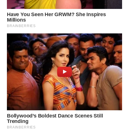
WN
TAPANULI
SELATAN
WN
TANJUNG
LESUNG
WN
KARO
WN
SIMALUNGUN
WN
LABUHANBATU
WN