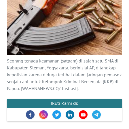
SAINS-TEKNO
KESEHATAN
INTERNASIONAL
SERBA-SERBI
Seorang tenaga keamanan (satpam) di salah satu SMA di
PENDIDIKAN
Kabupaten Sleman, Yogyakarta, berinisial AP, ditangkap
kepolisian karena diduga terlibat dalam jaringan pemasok
senjata api untuk Kelompok Kriminal Bersenjata (KKB) di
OLAHRAGA
Papua. [WAHANANEWS.CO/Ilustrasi].
OPINI
Ikuti Kami di:
EDITORIAL