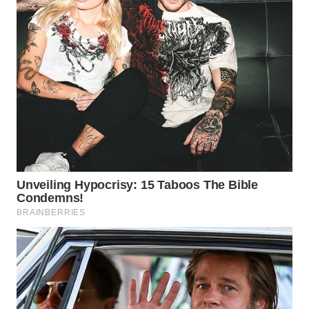
WAHANA
LISTRIK
WAHANA
TRAVEL
WAHANA
TV
WAHANANEWS
ID
WAHANANEWS
CO ID
WAHANANEWS
NET