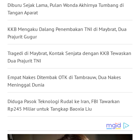
Diburu Sejak Lama, Pulan Wonda Akhirnya Tumbang di
WN
Tangan Aparat
NUSANTARA
KKB Mengaku Dalang Penembakan TNI di Maybrat, Dua
WN
Prajurit Gugur
JOGJA
Tragedi di Maybrat, Kontak Senjata dengan KKB Tewaskan
WN
Dua Prajurit TNI
JATIM
Empat Nakes Ditembak OTK di Tambrauw, Dua Nakes
WN
BALI
Meninggal Dunia
WN
Diduga Pasok Teknologi Rudal ke Iran, FBI Tawarkan
KALBAR
Rp245 Miliar untuk Tangkap Baoxia Liu
WN
KALTENG