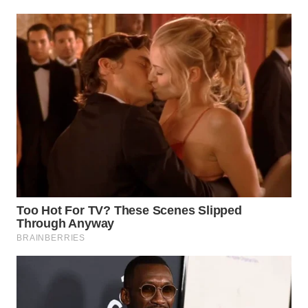
TAPANULI
TENGAH
WN DELI
SERDANG
WN
TEBING
TINGGI
WN
PAKPAK
WN
KARAWANG
WN
BEKASI