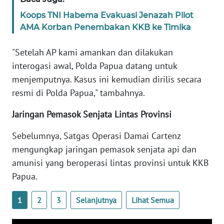
WN
Koops TNI Habema Evakuasi Jenazah Pilot
BANTEN
AMA Korban Penembakan KKB ke Timika
WN
"Setelah AP kami amankan dan dilakukan
NTT
interogasi awal, Polda Papua datang untuk
menjemputnya. Kasus ini kemudian dirilis secara
WN
resmi di Polda Papua," tambahnya.
KEPRI
Jaringan Pemasok Senjata Lintas Provinsi
WN
PAPUA
Sebelumnya, Satgas Operasi Damai Cartenz
mengungkap jaringan pemasok senjata api dan
WN
amunisi yang beroperasi lintas provinsi untuk KKB
PAPUA
Papua.
BARAT
1
2
3
Selanjutnya
Lihat Semua
WN
RIAU