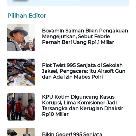
WAHANA
DESA
Pilihan Editor
WISATA
Boyamin Saiman Bikin Pengakuan
LAPAK
Mengejutkan, Sebut Febrie
WAHANA
Pernah Beri Uang Rp1,1 Miliar
Wahana
Network
Plot Twist 995 Senjata di Sekolah
Jaksel, Pengacara: Itu Airsoft Gun
dan Ada Izin Mabes Polri
KONSUMEN
LISTRIK
KPU Kotim Diguncang Kasus
MASYARAKAT
Korupsi, Lima Komisioner Jadi
KELISTRIKAN
Tersangka dan Kerugian Ditaksir
Rp10 Miliar
WALINKI
ID
Bikin Geger! 995 Senjata