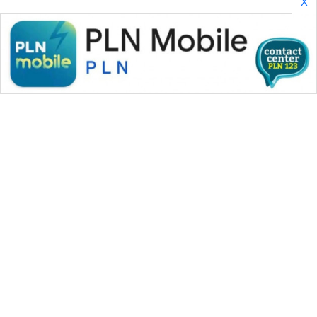
X
WAHANA MEDIA GROUP
|
|
|
WAHANA NEWS co
WAHANA TANI
WAHANA ADVOKAT
|
|
WAHANA INFRASTRUKTUR
WAHANA KONSUMEN
|
|
|
WAHANA LISTRIK
WAHANA TRAVEL
WAHANA TV