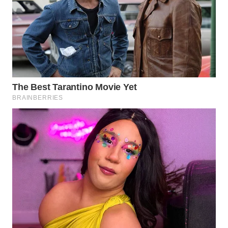
WN
MALUKU
WN
MALUT
WN
DAIRI
WN
DANAU
TOBA
WN
NIAS
WN
LANGKAT