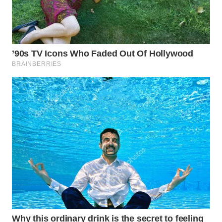
WN
SUMEDANG
WN
CIANJUR
WN
KEPULAUAN
SERIBU
WN
TANGERANG
WN
BINJAI
WN
CIREBON