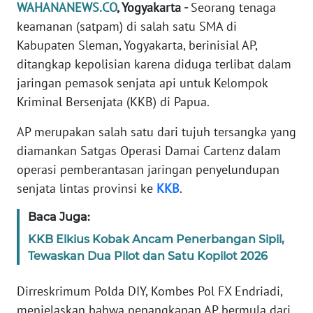
Informasi
WAHANANEWS.CO
, Yogyakarta -
Seorang tenaga
keamanan (satpam) di salah satu SMA di
INDEKS
Kabupaten Sleman, Yogyakarta, berinisial AP,
BERITA
ditangkap kepolisian karena diduga terlibat dalam
jaringan pemasok senjata api untuk Kelompok
KONTAK
Kriminal Bersenjata (KKB) di Papua.
KAMI
AP merupakan salah satu dari tujuh tersangka yang
INFO
diamankan Satgas Operasi Damai Cartenz dalam
IKLAN
operasi pemberantasan jaringan penyelundupan
senjata lintas provinsi ke
KKB
.
TENTANG
KAMI
Baca Juga:
KKB Elkius Kobak Ancam Penerbangan Sipil,
PEDOMAN
Tewaskan Dua Pilot dan Satu Kopilot 2026
MEDIA
SIBER
Dirreskrimum Polda DIY, Kombes Pol FX Endriadi,
menjelaskan bahwa penangkapan AP bermula dari
REDAKSI