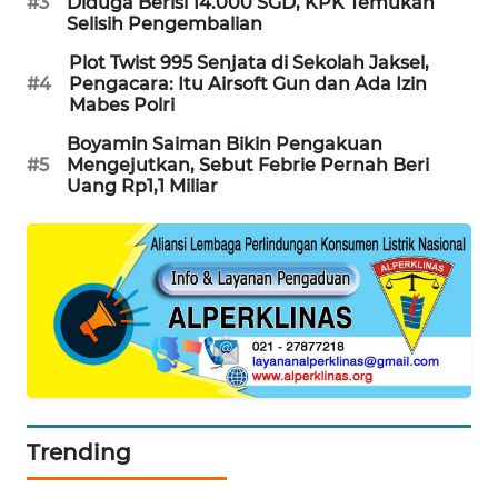
#3
Diduga Berisi 14.000 SGD, KPK Temukan
Selisih Pengembalian
SIBARAGAS
NEWS
Plot Twist 995 Senjata di Sekolah Jaksel,
#4
Pengacara: Itu Airsoft Gun dan Ada Izin
Mabes Polri
METRO
SIANTAR
Boyamin Saiman Bikin Pengakuan
NEWS
#5
Mengejutkan, Sebut Febrie Pernah Beri
Uang Rp1,1 Miliar
METRO
MEDAN
NEWS
METRO
JAKARTA
NEWS
KRT
Trending
NEWS