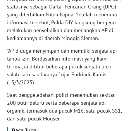
statusnya sebagai Daftar Pencarian Orang (DPO)
yang diterbitkan Polda Papua. Setelah menerima
KARIR
informasi tersebut, Polda DIY langsung bergerak
DISCLAIMER
melakukan penyelidikan dan menangkap AP di
kediamannya di daerah Minggir, Sleman.
Wahana
News
"AP diduga menyimpan dan memiliki senjata api
Regional
tanpa izin. Berdasarkan informasi yang kami
terima, ia dititipi beberapa pucuk senjata oleh
WN
salah satu saudaranya," ujar Endriadi, Kamis
SUMUT
(13/3/2025).
WN
Saat penggeledahan, polisi menemukan sekitar
JAKARTA
200 butir peluru serta beberapa senjata api
organik, termasuk dua pucuk M16, satu pucuk SS1,
WN
dan satu pucuk Mouser.
JABAR
Baca Juga: