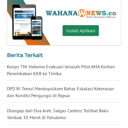
WN
BABEL
WN
Install Aplikasi
SUMBAR
WN
Berita Terkait
SUMSEL
Koops TNI Habema Evakuasi Jenazah Pilot AMA Korban
WN
Penembakan KKB ke Timika
BENGKULU
DPD RI Temui Menkopolkam Bahas Eskalasi Kekerasan
WN
dan Kondisi Pengungsi di Papua
LAMPUNG
Disergap dari Dua Arah, Satgas Cartenz Terlibat Baku
WN
Tembak 30 Menit di Yahukimo
JATENG