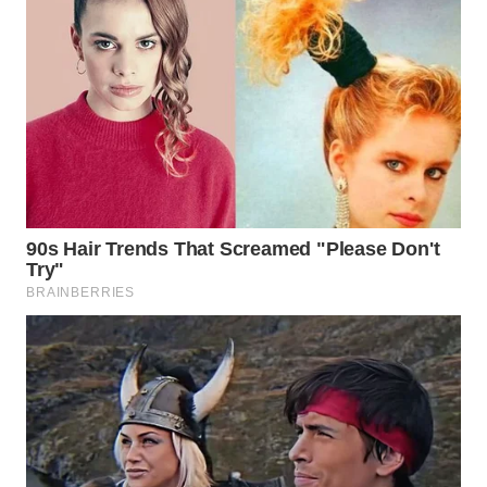
WN
PRIANGAN
TIMUR
WN
SEMARANG
WN
SOLO
WN
BOROBUDUR
WN
MADURA
WN
SURABAYA