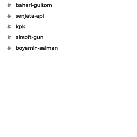
KARING
#
bahari-gultom
NEWS
#
senjata-api
JURNAL
#
kpk
MARITIM
#
airsoft-gun
#
boyamin-saiman
HUMBANG
NEWS
GARONGGANG
NEWS
FISUELRI
ID
ENERGI
NEWS