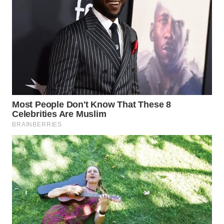
WN
BOGOR
WN
DEPOK
WN
TAPANULI
UTARA
WN
SAMOSIR
WN
PADANG
LAWAS