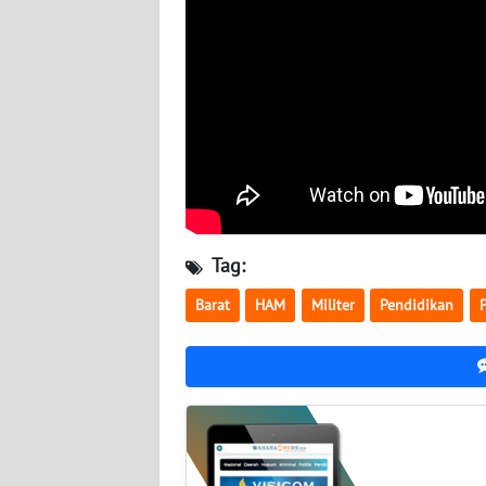
BABEL
WN
SUMBAR
WN
SUMSEL
WN
BENGKULU
Tag:
Barat
HAM
Militer
Pendidikan
WN
LAMPUNG
WN
JATENG
WN