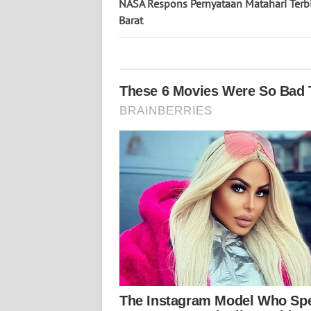
KALTARA
NASA Respons Pernyataan Matahari Terbi
Barat
WN
KALSEL
WN
KALTIM
WN
SULSEL
WN
GORONTALO
WN
SULUT
WN
MALUKU