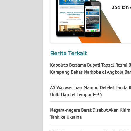
NUSANTARA
Jadilah
WN
JOGJA
WN
JATIM
Berita Terkait
WN
Kapolres Bersama Bupati Tapsel Resmi 
BALI
Kampung Bebas Narkoba di Angkola Bar
WN
AS Waswas, Iran Mampu Deteksi Tanda 
KALBAR
Unik Tiap Jet Tempur F-35
WN
Negara-negara Barat Disebut Akan Kirim
KALTENG
Tank ke Ukraina
WN