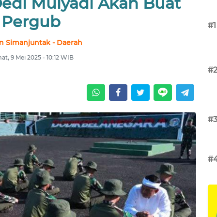
 Dedi Mulyadi Akan Buat
Pergub
#1
n Simanjuntak - Daerah
at, 9 Mei 2025 - 10:12 WIB
#
#
#