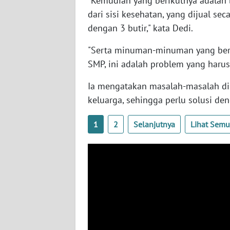
"Kemudian yang berikutnya adalah 
SERAMBI
dari sisi kesehatan, yang dijual s
dengan 3 butir," kata Dedi.
WN
JAMBI
"Serta minuman-minuman yang bered
SMP, ini adalah problem yang harus 
WN
SULTRA
Ia mengatakan masalah-masalah di a
keluarga, sehingga perlu solusi de
WN
NTB
1
2
Selanjutnya
Lihat Sem
WN
SULTENG
WN
SULBAR
WN