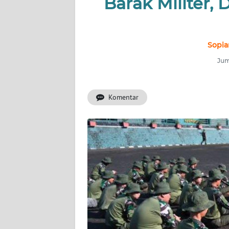
Barak Militer,
INDEKS
BERITA
KONTAK
Sopia
KAMI
Jum
INFO
IKLAN
Komentar
TENTANG
KAMI
PEDOMAN
MEDIA
SIBER
REDAKSI