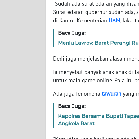
"Sudah ada surat edaran yang disam
Surat edaran gubernur sudah ada, 
WN
di Kantor Kementerian
HAM
, Jakart
NTT
Baca Juga:
WN
Menlu Lavrov: Barat Perangi R
KEPRI
Dedi juga menjelaskan alasan me
WN
PAPUA
Ia menyebut banyak anak-anak di Ja
untuk main game online. Pola itu 
WN
PAPUA
Ada juga fenomena
tawuran
yang m
BARAT
Baca Juga:
WN
Kapolres Bersama Bupati Taps
RIAU
Angkola Barat
WN