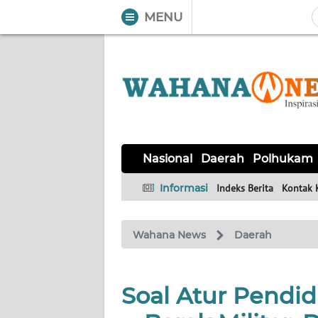
MENU
WAHANA
Tutup
TV
NASIONAL
DAERAH
POLHUKAM
KRIMINAL
EKUIN
SAINS-
KESEHATAN
INTERNASIONAL
Nasional
Daerah
Polhukam
TEKNO
Informasi
Indeks Berita
Kontak 
SERBA-
PENDIDIKAN
OLAHRAGA
OPINI
SERBI
Wahana News
Daerah
EDITORIAL
Soal Atur Pendi
Informasi