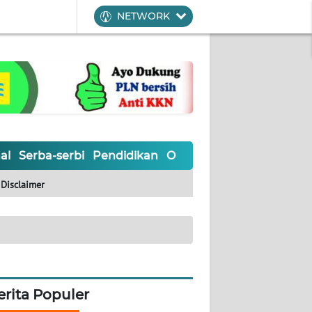
NETWORK
al
Serba-serbi
Pendidikan
Olahraga
Opini
Editoria
Disclaimer
erita Populer