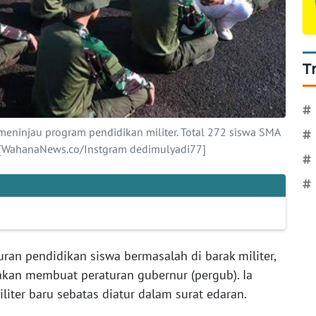
T
#
meninjau program pendidikan militer. Total 272 siswa SMA
#
er. [WahanaNews.co/Instgram dedimulyadi77]
#
#
uran pendidikan siswa bermasalah di barak militer,
akan membuat peraturan gubernur (pergub). Ia
liter baru sebatas diatur dalam surat edaran.