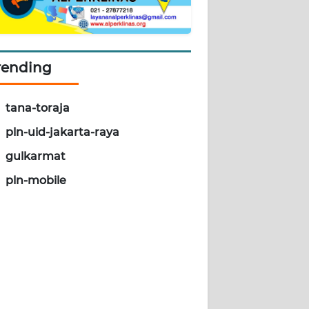
rending
tana-toraja
pln-uid-jakarta-raya
gulkarmat
pln-mobile