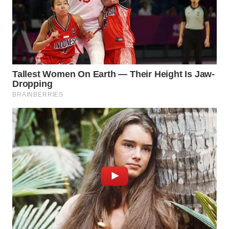
WN
TAPANULI
SELATAN
WN
TANJUNG
LESUNG
WN
KARO
WN
SIMALUNGUN
WN
LABUHANBATU
WN