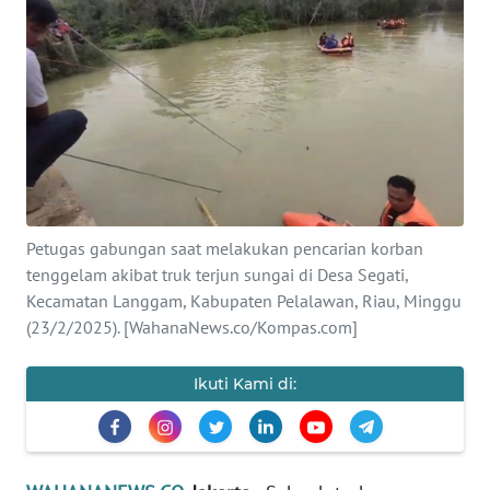
SAINS-TEKNO
KESEHATAN
INTERNASIONAL
SERBA-SERBI
Petugas gabungan saat melakukan pencarian korban
PENDIDIKAN
tenggelam akibat truk terjun sungai di Desa Segati,
Kecamatan Langgam, Kabupaten Pelalawan, Riau, Minggu
OLAHRAGA
(23/2/2025). [WahanaNews.co/Kompas.com]
OPINI
Ikuti Kami di:
EDITORIAL