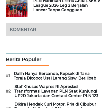
PLN Hadirkan Listrik Andal, SEA V
League 2026 Leg 2 Berjalan
MAWAKA
Lancar Tanpa Gangguan
ID
MARTABAT
KOMENTAR
NET
PLN
WATCH
Berita Populer
MKLI
Dalih Hanya Bercanda, Kepsek di Tana
LPKKI
#1
Toraja Dicopot Usai Larang Siswi Berjilbab
Staf Khusus Wapres RI Apresiasi
LKKI
#2
Transformasi Layanan PLN Saat Kunjungi
UP2D Jakarta dan Contact Center PLN 123
KOPEKLIN
Dikira Hendak Curi Motor, Pria di Cibubur