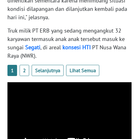
dihentikan sementara karena menimbang situasi
WN
kondisi dilapangan dan dilanjutkan kembali pada
BANTEN
hari ini," jelasnya.
WN
Truk milik PT ERB yang sedang mengangkut 32
NTT
karyawan termasuk anak anak tersebut masuk ke
sungai
Segati
, di areal
konsesi
HTI
PT Nusa Wana
WN
Raya (NWR).
KEPRI
1
2
Selanjutnya
Lihat Semua
WN
PAPUA
WN
PAPUA
BARAT
WN
RIAU