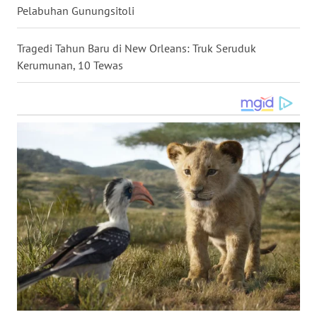
Pelabuhan Gunungsitoli
WN
NUSANTARA
Tragedi Tahun Baru di New Orleans: Truk Seruduk
Kerumunan, 10 Tewas
WN
JOGJA
WN
JATIM
WN
BALI
WN
KALBAR
WN
KALTENG