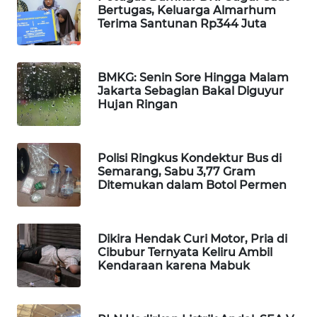
Bertugas, Keluarga Almarhum
WAHANA
Terima Santunan Rp344 Juta
DESA
WISATA
BMKG: Senin Sore Hingga Malam
LAPAK
Jakarta Sebagian Bakal Diguyur
WAHANA
Hujan Ringan
Wahana
Network
Polisi Ringkus Kondektur Bus di
Semarang, Sabu 3,77 Gram
KONSUMEN
Ditemukan dalam Botol Permen
LISTRIK
MASYARAKAT
Dikira Hendak Curi Motor, Pria di
KELISTRIKAN
Cibubur Ternyata Keliru Ambil
Kendaraan karena Mabuk
WALINKI
ID