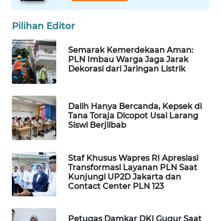
WAHANA
SPORT
Pilihan Editor
WAHANA
Semarak Kemerdekaan Aman:
UMKM
PLN Imbau Warga Jaga Jarak
Dekorasi dari Jaringan Listrik
WAHANA
SELEB
Dalih Hanya Bercanda, Kepsek di
Tana Toraja Dicopot Usai Larang
WAHANA
Siswi Berjilbab
PERSONA
Staf Khusus Wapres RI Apresiasi
WAHANA
Transformasi Layanan PLN Saat
OTOMOTIF
Kunjungi UP2D Jakarta dan
Contact Center PLN 123
WAHANA
HEALTH
Petugas Damkar DKI Gugur Saat