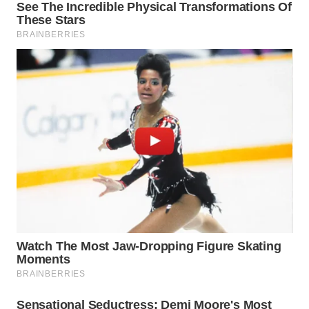
WN
PRIANGAN
TIMUR
WN
SEMARANG
WN
SOLO
WN
BOROBUDUR
WN
MADURA
WN
SURABAYA