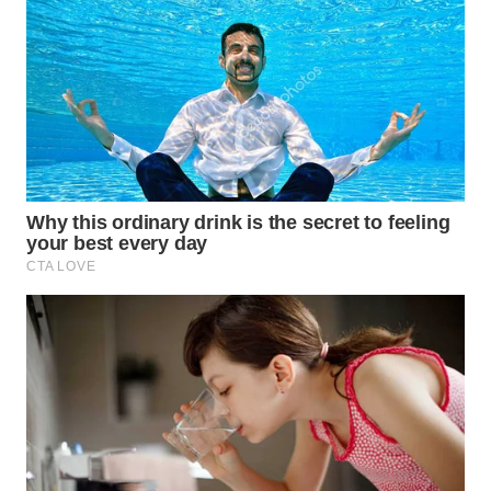
WN
SUMEDANG
WN
CIANJUR
WN
KEPULAUAN
SERIBU
WN
TANGERANG
WN
BINJAI
WN
CIREBON