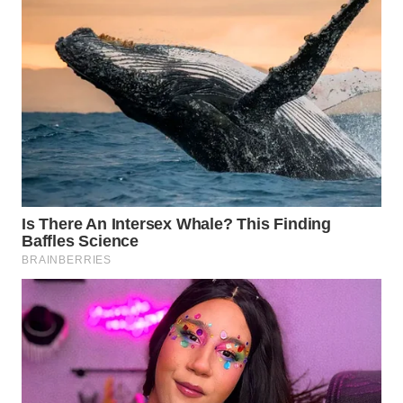
Wahana
Media
Group
WAHANA
NEWS
WAHANA
TANI
WAHANA
ADVOKAT
WAHANA
INFRASTRUKTUR
WAHANA
KONSUMEN