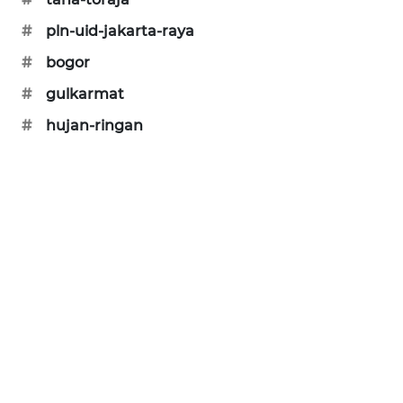
SIBARAGAS
#
pln-uid-jakarta-raya
NEWS
#
bogor
METRO
#
gulkarmat
SIANTAR
#
hujan-ringan
NEWS
METRO
MEDAN
NEWS
METRO
JAKARTA
NEWS
KRT
NEWS