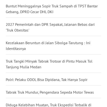
Buntut Meninggalnya Sopir Truk Sampah di TPST Bantar
WN
Gebang, DPRD Cecar DHL DKI
BABEL
2027 Pemerintah dan DPR Sepakat, Jalanan Bebas dari
WN
SUMBAR
'Truk Obesitas'
WN
Kecelakaan Beruntun di Jalan Sibolga-Tarutung : Ini
SUMSEL
Identitasnya
WN
Truk Tangki Minyak Tabrak Trotoar di Pintu Masuk Tol
BENGKULU
Tanjung Mulia Medan
WN
Polri: Pelaku ODOL Bisa Dipidana, Tak Hanya Sopir
LAMPUNG
Tabrak Truk Mundur, Pengendara Sepeda Motor Tewas
WN
JATENG
Diduga Kelebihan Muatan, Truk Ekspedisi Terbalik di