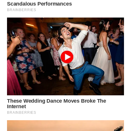
WN
NATUNA
WN
BINTAN
WN
MANDALIKA
WN
LIKUPANG
WN
LABUANBAJO
WN
BORNEO