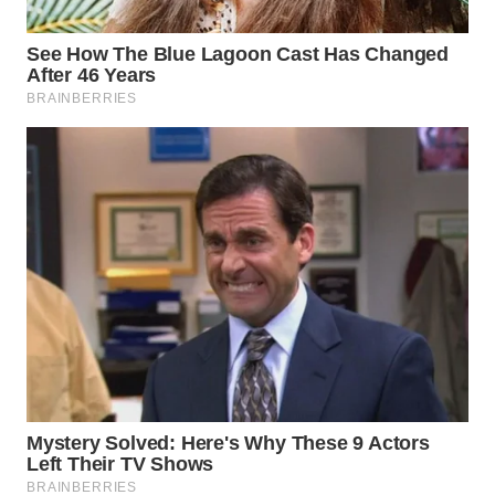
TAPANULI
TENGAH
WN DELI
SERDANG
WN
TEBING
TINGGI
WN
PAKPAK
WN
KARAWANG
WN
BEKASI