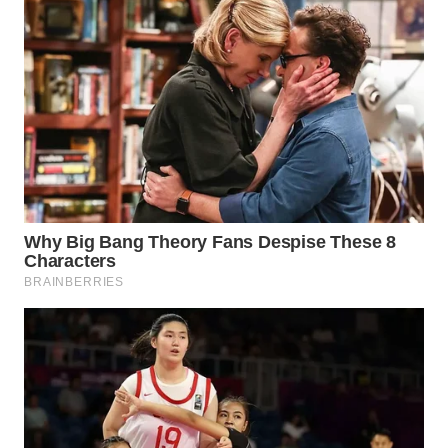
WN
MALUKU
WN
MALUT
WN
DAIRI
WN
DANAU
TOBA
WN
NIAS
WN
LANGKAT