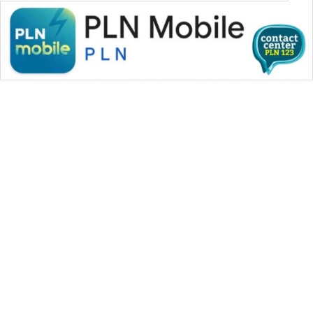
WAHANA MEDIA GROUP
|
|
|
WAHANA NEWS co
WAHANA TANI
WAHANA ADVOKAT
|
|
WAHANA INFRASTRUKTUR
WAHANA KONSUMEN
|
|
|
WAHANA LISTRIK
WAHANA TRAVEL
WAHANA TV
|
|
|
WAHANANEWS id
WAHANANEWS CO ID
WAHANANEWS NET