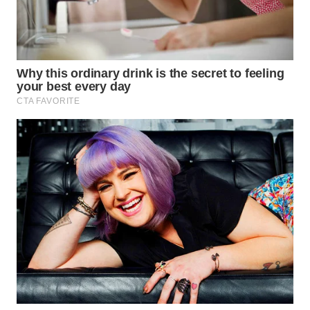
WN
INDRAMAYU
WN
KUNINGAN
WN
MAJALENGKA
WN
SUBANG
WN
SUKABUMI
WN
PURWAKARTA