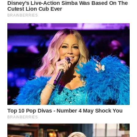
WN
KALTARA
WN
KALSEL
WN
KALTIM
WN
SULSEL
WN
GORONTALO
WN
SULUT