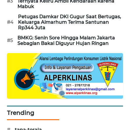
#3
Ternyata Keliru Ambil Kendaraan karena
PORTAL
Mabuk
KONSUMEN
Petugas Damkar DKI Gugur Saat Bertugas,
#4
Keluarga Almarhum Terima Santunan
FORWAMKI
Rp344 Juta
BMKG: Senin Sore Hingga Malam Jakarta
#5
ALPERKLINAS
Sebagian Bakal Diguyur Hujan Ringan
FORJASIDA
TAMBANG
NEWS
SITUNGIR
NEWS
Trending
SIDIKALANG
NEWS
#
tana-toraja