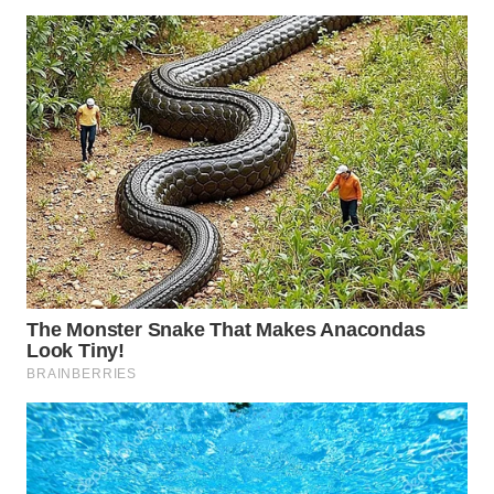
WN
BOGOR
WN
DEPOK
WN
TAPANULI
UTARA
WN
SAMOSIR
WN
PADANG
LAWAS