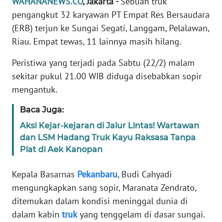
WAHANANEWS.CO
, Jakarta -
Sebuah truk
Informasi
pengangkut 32 karyawan PT Empat Res Bersaudara
INDEKS
(ERB) terjun ke Sungai Segati, Langgam, Pelalawan,
BERITA
Riau. Empat tewas, 11 lainnya masih hilang.
Peristiwa yang terjadi pada Sabtu (22/2) malam
KONTAK
KAMI
sekitar pukul 21.00 WIB diduga disebabkan sopir
mengantuk.
INFO
IKLAN
Baca Juga:
Aksi Kejar-kejaran di Jalur Lintas! Wartawan
TENTANG
dan LSM Hadang Truk Kayu Raksasa Tanpa
KAMI
Plat di Aek Kanopan
PEDOMAN
Kepala Basarnas
Pekanbaru
, Budi Cahyadi
MEDIA
mengungkapkan sang sopir, Maranata Zendrato,
SIBER
ditemukan dalam kondisi meninggal dunia di
dalam kabin
truk
yang tenggelam di dasar sungai.
REDAKSI