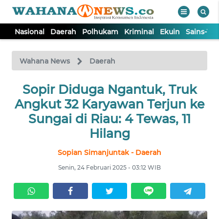
Nasional
Daerah
Polhukam
Kriminal
Ekuin
Sains-Te
WAHANA
Tutup
TV
Wahana News
Daerah
NASIONAL
Sopir Diduga Ngantuk, Truk
Angkut 32 Karyawan Terjun ke
DAERAH
Sungai di Riau: 4 Tewas, 11
Hilang
POLHUKAM
Sopian Simanjuntak - Daerah
Senin, 24 Februari 2025 - 03:12 WIB
KRIMINAL
EKUIN