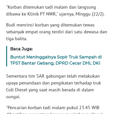
"Korban ditemukan tadi malam dan langsung
KARIR
dibawa ke Klinik PT NWR," ujarnya, Minggu (22/2).
Budi menrinci korban yang ditemukan tewas
DISCLAIMER
sebanyak empat orang terdiri dari satu dewasa dan
tiga balita.
Wahana
News
Regional
Baca Juga:
Buntut Meninggalnya Sopir Truk Sampah di
WN
TPST Bantar Gebang, DPRD Cecar DHL DKI
SUMUT
Sementara tim SAR gabungan telah melakukan
WN
upaya penandaan dan pengikatan terhadap truk
JAKARTA
Colt Diesel yang saat masih berada di dalam
sungai.
WN
JABAR
"Pencarian korban tadi malam pukul 23.45 WIB