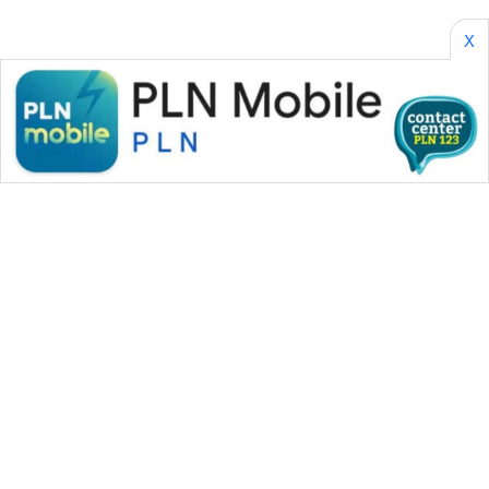
X
WAHANA MEDIA GROUP
|
|
|
WAHANA NEWS co
WAHANA TANI
WAHANA ADVOKAT