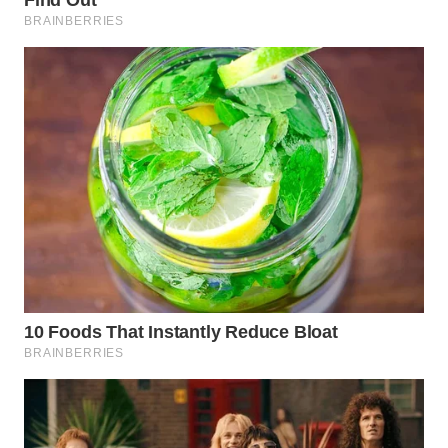
WN
SUMEDANG
WN
CIANJUR
WN
KEPULAUAN
SERIBU
WN
TANGERANG
WN
BINJAI
WN
CIREBON