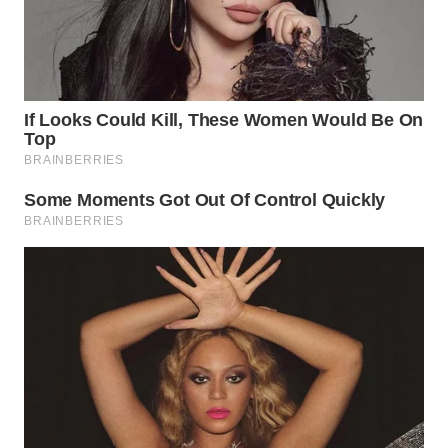
WN
PRIANGAN
TIMUR
WN
SEMARANG
WN
SOLO
WN
BOROBUDUR
WN
MADURA
WN
SURABAYA