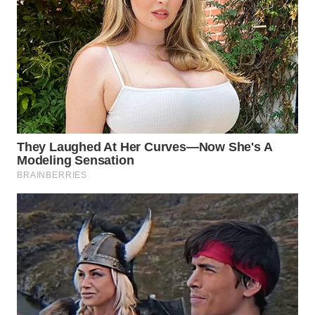
WN
TAPANULI
SELATAN
WN
TANJUNG
LESUNG
WN
KARO
WN
SIMALUNGUN
WN
LABUHANBATU
WN