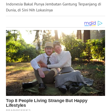
Indonesia Bakal Punya Jembatan Gantung Terpanjang di
WN
Dunia, di Sini Nih Lokasinya
KALTARA
WN
KALSEL
WN
KALTIM
WN
SULSEL
WN
GORONTALO
WN
SULUT