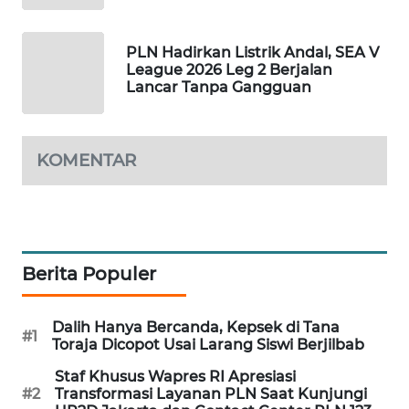
MAWAKA
ID
PLN Hadirkan Listrik Andal, SEA V
League 2026 Leg 2 Berjalan
Lancar Tanpa Gangguan
MARTABAT
NET
KOMENTAR
PLN
WATCH
MKLI
Berita Populer
LPKKI
Dalih Hanya Bercanda, Kepsek di Tana
LKKI
#1
Toraja Dicopot Usai Larang Siswi Berjilbab
Staf Khusus Wapres RI Apresiasi
KOPEKLIN
#2
Transformasi Layanan PLN Saat Kunjungi