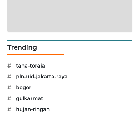
SIBARAGAS
NEWS
METRO
SIANTAR
NEWS
Trending
METRO
#
tana-toraja
MEDAN
NEWS
#
pln-uid-jakarta-raya
#
bogor
METRO
JAKARTA
#
gulkarmat
NEWS
#
hujan-ringan
KRT
NEWS