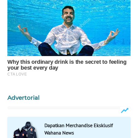
WAHANA
LISTRIK
WAHANA
TRAVEL
WAHANA
TV
WAHANANEWS
ID
Advertorial
WAHANANEWS
CO ID
WAHANANEWS
Dapatkan Merchandise Eksklusif
NET
Wahana News