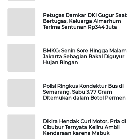
WAHANA
DESA
Petugas Damkar DKI Gugur Saat
WISATA
Bertugas, Keluarga Almarhum
Terima Santunan Rp344 Juta
LAPAK
WAHANA
BMKG: Senin Sore Hingga Malam
Jakarta Sebagian Bakal Diguyur
Wahana
Hujan Ringan
Network
KONSUMEN
Polisi Ringkus Kondektur Bus di
LISTRIK
Semarang, Sabu 3,77 Gram
Ditemukan dalam Botol Permen
MASYARAKAT
KELISTRIKAN
Dikira Hendak Curi Motor, Pria di
WALINKI
Cibubur Ternyata Keliru Ambil
Kendaraan karena Mabuk
ID