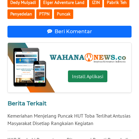
Dedy Mulyadi
Eiger Adventure Land
IZIN
Pabrik Teh
WN
Penyedelan
PTPN
Puncak
BABEL
Beri Komentar
WN
SUMBAR
WN
SUMSEL
Install Aplikasi
WN
BENGKULU
WN
Berita Terkait
LAMPUNG
Kemeriahan Menjelang Puncak HUT Toba Terlihat Antusias
Masyarakat Disetiap Rangkaian Kegiatan
WN
JATENG