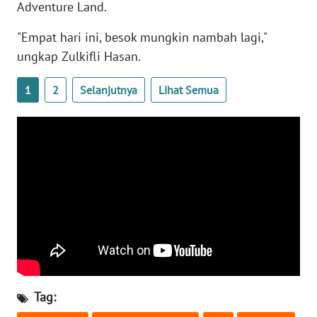
Adventure Land.
WN
"Empat hari ini, besok mungkin nambah lagi,"
SERAMBI
ungkap Zulkifli Hasan.
WN
1
2
Selanjutnya
Lihat Semua
JAMBI
WN
SULTRA
WN
NTB
WN
SULTENG
WN
Tag:
SULBAR