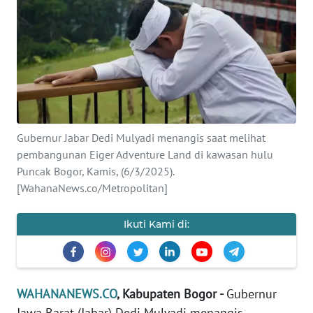
SAINS-TEKNO
KESEHATAN
INTERNASIONAL
SERBA-SERBI
Gubernur Jabar Dedi Mulyadi menangis saat melihat
pembangunan Eiger Adventure Land di kawasan hulu
PENDIDIKAN
Puncak Bogor, Kamis, (6/3/2025).
[WahanaNews.co/Metropolitan]
OLAHRAGA
Ikuti Kami di:
OPINI
EDITORIAL
WAHANANEWS.CO
, Kabupaten Bogor -
Gubernur
Jawa Barat (Jabar) Dedi Mulyadi menangis