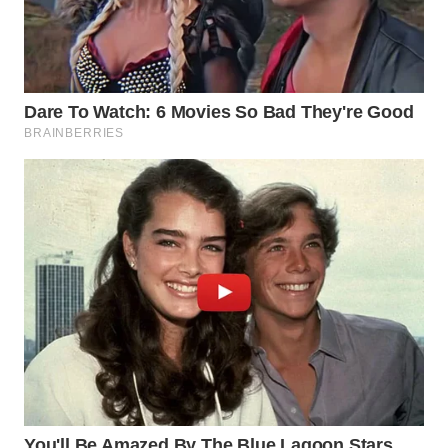
TAPANULI
TENGAH
WN DELI
SERDANG
WN
TEBING
TINGGI
WN
PAKPAK
WN
KARAWANG
WN
BEKASI