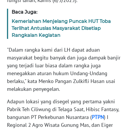
fungsi lahan, Kamis (6/3/2025).
WN
BANTEN
Baca Juga:
Kemeriahan Menjelang Puncak HUT Toba
WN
Terlihat Antusias Masyarakat Disetiap
NTT
Rangkaian Kegiatan
WN
"Dalam rangka kami dari LH dapat aduan
KEPRI
masyarakat begitu banyak dan juga dampak banjir
yang terjadi luar biasa dalam rangka juga
WN
menegakkan aturan hukum Undang-Undang
PAPUA
berlaku," kata Menko Pangan Zulkifli Hasan usai
melakukan penyegelan.
WN
PAPUA
Adapun lokasi yang disegel yang pertama yakni
BARAT
Pabrik Teh Ciliwung di Telaga Saat, Hibisc Fantasy,
bangunan PT Perkebunan Nusantara (
PTPN
) I
WN
RIAU
Regional 2 Agro Wisata Gunung Mas, dan Eiger