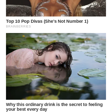
WN
NATUNA
WN
BINTAN
WN
MANDALIKA
WN
LIKUPANG
WN
LABUANBAJO
WN
BORNEO