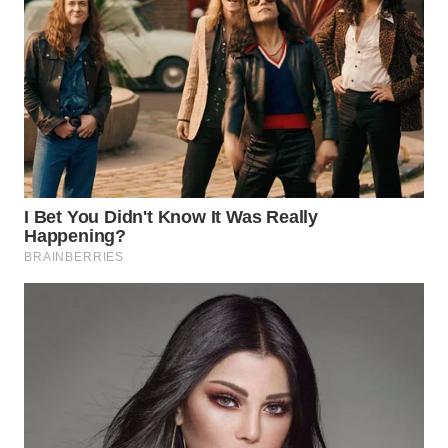
WN
INDRAMAYU
WN
KUNINGAN
WN
MAJALENGKA
WN
SUBANG
WN
SUKABUMI
WN
PURWAKARTA