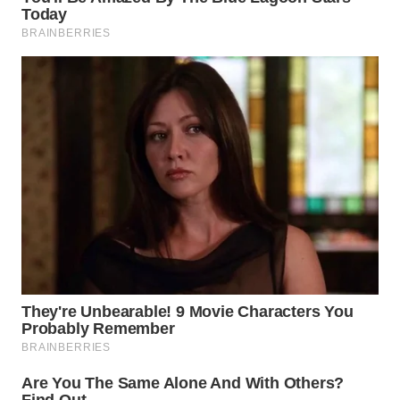
WN
BOGOR
WN
DEPOK
WN
TAPANULI
UTARA
WN
SAMOSIR
WN
PADANG
LAWAS