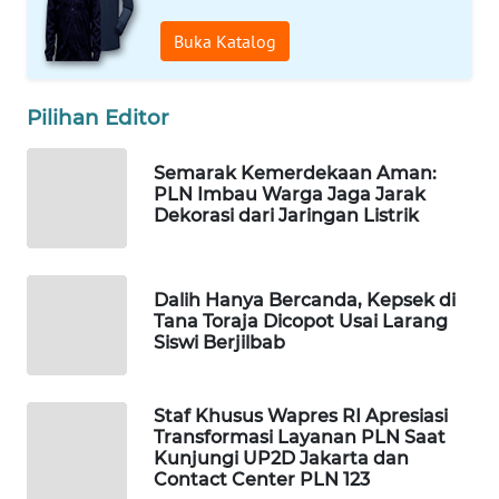
WAHANA
Buka Katalog
SPORT
WAHANA
Pilihan Editor
UMKM
Semarak Kemerdekaan Aman:
WAHANA
PLN Imbau Warga Jaga Jarak
Dekorasi dari Jaringan Listrik
SELEB
WAHANA
PERSONA
Dalih Hanya Bercanda, Kepsek di
Tana Toraja Dicopot Usai Larang
Siswi Berjilbab
WAHANA
OTOMOTIF
Staf Khusus Wapres RI Apresiasi
Transformasi Layanan PLN Saat
WAHANA
Kunjungi UP2D Jakarta dan
HEALTH
Contact Center PLN 123