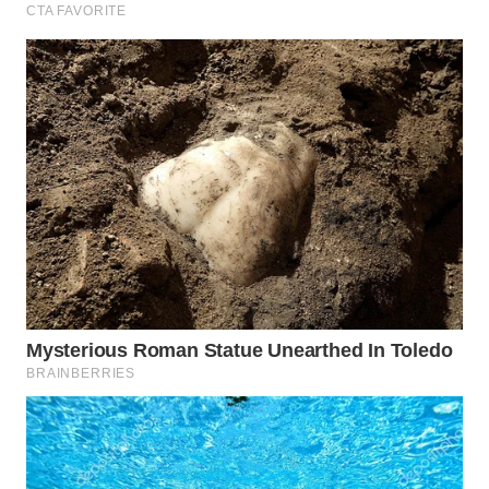
Wahana
Media
Group
WAHANA
NEWS
WAHANA
TANI
WAHANA
ADVOKAT
WAHANA
INFRASTRUKTUR
WAHANA
KONSUMEN