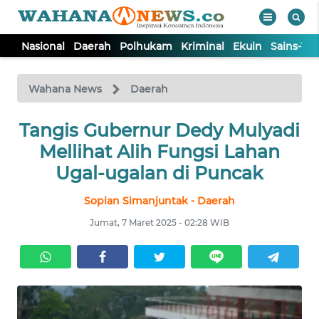
Nasional
Daerah
Polhukam
Kriminal
Ekuin
Sains-Te
WAHANA
Tutup
TV
Wahana News
Daerah
Tangis Gubernur Dedy Mulyadi
NASIONAL
Mellihat Alih Fungsi Lahan
DAERAH
Ugal-ugalan di Puncak
Sopian Simanjuntak - Daerah
POLHUKAM
Jumat, 7 Maret 2025 - 02:28 WIB
KRIMINAL
EKUIN