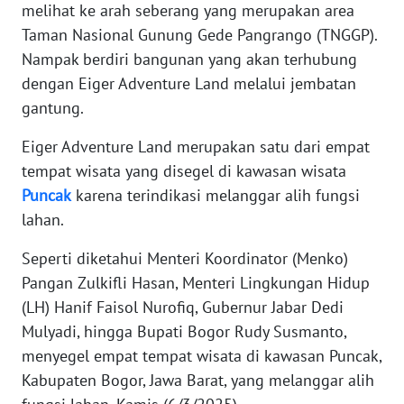
melihat ke arah seberang yang merupakan area
Taman Nasional Gunung Gede Pangrango (TNGGP).
KARIR
Nampak berdiri bangunan yang akan terhubung
dengan Eiger Adventure Land melalui jembatan
DISCLAIMER
gantung.
Wahana
Eiger Adventure Land merupakan satu dari empat
News
tempat wisata yang disegel di kawasan wisata
Regional
Puncak
karena terindikasi melanggar alih fungsi
lahan.
WN
SUMUT
Seperti diketahui Menteri Koordinator (Menko)
Pangan Zulkifli Hasan, Menteri Lingkungan Hidup
WN
JAKARTA
(LH) Hanif Faisol Nurofiq, Gubernur Jabar Dedi
Mulyadi, hingga Bupati Bogor Rudy Susmanto,
WN
menyegel empat tempat wisata di kawasan Puncak,
JABAR
Kabupaten Bogor, Jawa Barat, yang melanggar alih