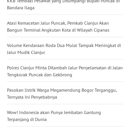
KKB Tembaki Pesawat yang Ditumpangi Bupati Puncak di
Bandara Ilaga
WN
NUSANTARA
Atasi Kemacetan Jalur Puncak, Pemkab Cianjur Akan
WN
Bangun Terminal Angkutan Kota di Wilayah Cipanas
JOGJA
Volume Kendaraan Roda Dua Mulai Tampak Meningkat di
WN
Jalur Mudik Cianjur
JATIM
Polres Cianjur Minta Ditambah Jalur Penyelamatan di Jalan
WN
Tengkorak Puncak dan Gekbrong
BALI
Pasokan listrik Warga Megamendung Bogor Terganggu,
WN
Ternyata Ini Penyebabnya
KALBAR
Wow! Indonesia akan Punya Jembatan Gantung
WN
Terpanjang di Dunia
KALTENG