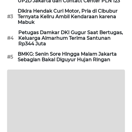
UP2D Jakarta dan Contact Center PLN 123
PORTAL
Dikira Hendak Curi Motor, Pria di Cibubur
KONSUMEN
#3
Ternyata Keliru Ambil Kendaraan karena
Mabuk
FORWAMKI
Petugas Damkar DKI Gugur Saat Bertugas,
#4
Keluarga Almarhum Terima Santunan
ALPERKLINAS
Rp344 Juta
BMKG: Senin Sore Hingga Malam Jakarta
#5
FORJASIDA
Sebagian Bakal Diguyur Hujan Ringan
TAMBANG
NEWS
SITUNGIR
NEWS
SIDIKALANG
NEWS