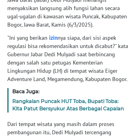
Informasi
menyaksikan langsung alih fungsi lahan secara
INDEKS
ugal-ugalan di kawasan wisata Puncak, Kabupaten
BERITA
Bogor, Jawa Barat, Kamis (6/3/2025).
"Ini yang berikan
izin
nya siapa, dari sisi aspek
KONTAK
KAMI
regulasi bisa rekomendasikan untuk dicabut?" kata
Gubernur Jabar Dedi Mulyadi saat berbincang
INFO
dengan salah satu petugas Kementerian
IKLAN
Lingkungan Hidup (LH) di tempat wisata Eiger
Adventure Land, Megamendung, Kabupaten Bogor.
TENTANG
KAMI
Baca Juga:
Rangkaian Puncak HUT Toba, Bupati Toba:
PEDOMAN
Kita Patut Bersyukur Atas Berbagai Capaian
MEDIA
SIBER
Dari tempat wisata yang masih dalam proses
pembangunan itu, Dedi Mulyadi tercengang
REDAKSI