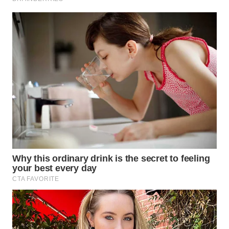
WN
MALUKU
WN
MALUT
WN
DAIRI
WN
DANAU
TOBA
WN
NIAS
WN
LANGKAT