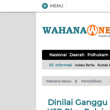
MENU
WAHANA
Tutup
TV
NASIONAL
DAERAH
POLHUKAM
KRIMINAL
EKUIN
SAINS-
KESEHATAN
INTERNASIONAL
Nasional
Daerah
Polhukam
TEKNO
Informasi
Indeks Berita
Kontak 
SERBA-
PENDIDIKAN
OLAHRAGA
OPINI
SERBI
Wahana News
Pendidikan
EDITORIAL
Dinilai Ganggu 
Informasi