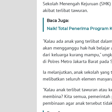
Sekolah Menengah Kejuruan (SMK) di
akibat terlibat tawuran.
WN
NTT
Baca Juga:
Naik! Total Penerima Program K
WN
KEPRI
"Kalau ada anak yang terlibat dalam
akan mengganggu hak-hak belajar an
WN
dari keluarga kurang mampu," ung
PAPUA
di Polres Metro Jakarta Barat pada 
WN
Ia melanjutkan, anak sekolah yang 
PAPUA
melibatkan seluruh elemen masyar
BARAT
"Kalau anak terlibat tawuran atau 
WN
membina? Kita semua, pemerintah p
RIAU
pembinaan agar anak tersebut tidak
WN