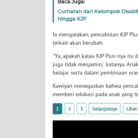
Baca Juga:
SERAMBI
Curhatan dari Kelompok Disabi
hingga KJP
WN
JAMBI
Ia mengatakan, pencabutan KJP Pl
terkait akan berubah.
WN
SULTRA
"Ya, apakah kalau KJP Plus-nya itu
juga tidak menjamin," katanya. Anak
WN
belajar serta dalam pembinaan ora
NTB
Kawiyan menegaskan bahwa pencabu
WN
memberi edukasi pada anak yang te
SULTENG
1
2
3
Selanjutnya
Liha
WN
SULBAR
WN