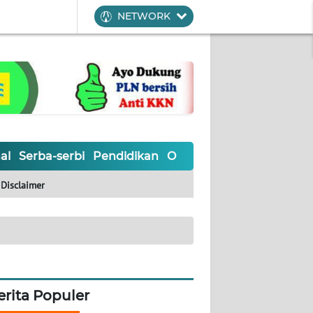
NETWORK
al
Serba-serbi
Pendidikan
Olahraga
Opini
Editoria
Disclaimer
erita Populer