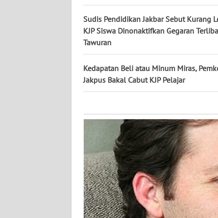
KALTARA
Sudis Pendidikan Jakbar Sebut Kurang L
WN
KJP Siswa Dinonaktifkan Gegaran Terliba
KALSEL
Tawuran
WN
Kedapatan Beli atau Minum Miras, Pemk
KALTIM
Jakpus Bakal Cabut KJP Pelajar
WN
SULSEL
WN
GORONTALO
WN
SULUT
WN
MALUKU