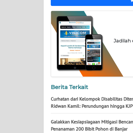
NUSANTARA
WN
JOGJA
WN
Jadilah
JATIM
WN
BALI
WN
Berita Terkait
KALBAR
Curhatan dari Kelompok Disabilitas Dite
WN
Ridwan Kamil: Perundungan hingga KJP
KALTENG
Galakkan Kesiapsiagaan Mitigasi Bencan
WN
Penanaman 200 Bibit Pohon di Banjar