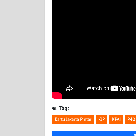
BABEL
WN
SUMBAR
WN
SUMSEL
WN
BENGKULU
WN
LAMPUNG
Tag:
WN
JATENG
Kartu Jakarta Pintar
KJP
KPAI
P4O
WN