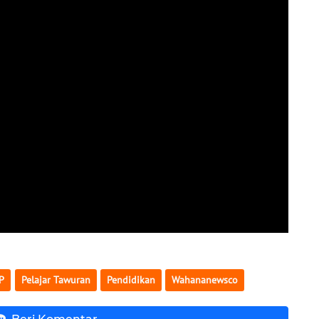
P
Pelajar Tawuran
Pendidikan
Wahananewsco