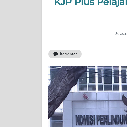
KJP Plus Pelaja
INDEKS
BERITA
KONTAK
KAMI
Selasa
INFO
IKLAN
Komentar
TENTANG
KAMI
PEDOMAN
MEDIA
SIBER
REDAKSI