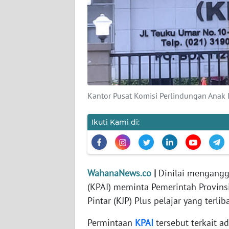
KARIR
DISCLAIMER
Wahana
News
Regional
Kantor Pusat Komisi Perlindungan Anak In
WN
SUMUT
Ikuti Kami di:
WN
JAKARTA
WahanaNews.co
|
Dinilai menganggu
WN
(KPAI) meminta Pemerintah Provinsi
JABAR
Pintar (KJP) Plus pelajar yang terli
WN
Permintaan
KPAI
tersebut terkait 
BANTEN