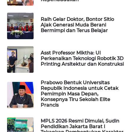
WAHANA
LISTRIK
Raih Gelar Doktor, Bontor Sitio
Ajak Generasi Muda Berani
Bermimpi dan Terus Belajar
WAHANA
TRAVEL
WAHANA
Asst Professor Miktha: UI
Perkenalkan Teknologi Robotik 3D
TV
Printing Arsitektur dan Konstruksi
WAHANANEWS
ID
Prabowo Bentuk Universitas
Republik Indonesia untuk Cetak
Pemimpin Masa Depan,
WAHANANEWS
Konsepnya Tiru Sekolah Elite
CO ID
Prancis
WAHANANEWS
MPLS 2026 Resmi Dimulai, Sudin
NET
Pendidikan Jakarta Barat I