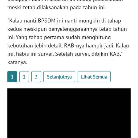
WN
meski tetap dilaksanakan pada tahun ini.
BANTEN
“Kalau nanti BPSDM ini nanti mungkin di tahap
WN
kedua meskipun penyelenggaraannya tetap tahun
NTT
ini. Yang tahap pertama sudah menghitung
kebutuhan lebih detail. RAB-nya hampir jadi. Kalau
WN
ini, habis ini survei. Setelah survei, dibikin RAB,”
KEPRI
katanya.
WN
1
2
3
Selanjutnya
Lihat Semua
PAPUA
WN
PAPUA
BARAT
WN
RIAU