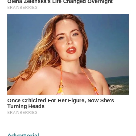
WN
NATUNA
WN
BINTAN
WN
MANDALIKA
WN
LIKUPANG
WN
LABUANBAJO
WN
BORNEO
Advertorial