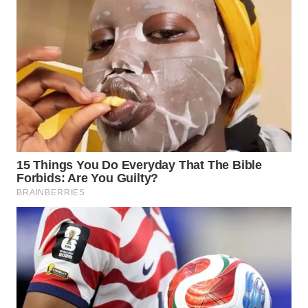
TAPANULI
TENGAH
WN DELI
SERDANG
WN
TEBING
TINGGI
WN
PAKPAK
WN
KARAWANG
WN
BEKASI