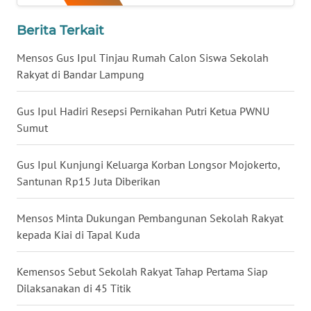
WN
Berita Terkait
BABEL
Mensos Gus Ipul Tinjau Rumah Calon Siswa Sekolah
WN
Rakyat di Bandar Lampung
SUMBAR
Gus Ipul Hadiri Resepsi Pernikahan Putri Ketua PWNU
WN
Sumut
SUMSEL
Gus Ipul Kunjungi Keluarga Korban Longsor Mojokerto,
WN
Santunan Rp15 Juta Diberikan
BENGKULU
Mensos Minta Dukungan Pembangunan Sekolah Rakyat
WN
kepada Kiai di Tapal Kuda
LAMPUNG
Kemensos Sebut Sekolah Rakyat Tahap Pertama Siap
WN
Dilaksanakan di 45 Titik
JATENG