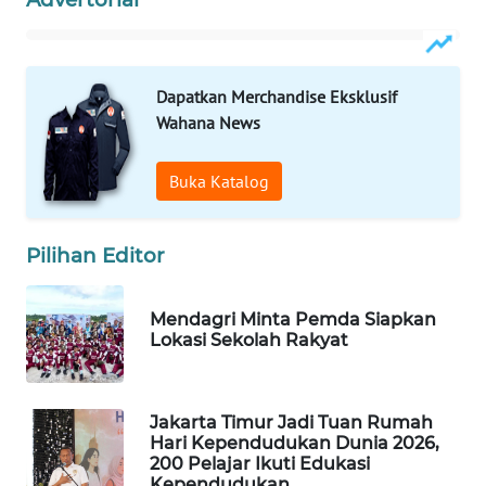
Wahana
Media
Group
Dapatkan Merchandise Eksklusif
WAHANA
Wahana News
NEWS
Buka Katalog
WAHANA
TANI
Pilihan Editor
WAHANA
ADVOKAT
Mendagri Minta Pemda Siapkan
Lokasi Sekolah Rakyat
WAHANA
INFRASTRUKTUR
Jakarta Timur Jadi Tuan Rumah
WAHANA
Hari Kependudukan Dunia 2026,
KONSUMEN
200 Pelajar Ikuti Edukasi
Kependudukan