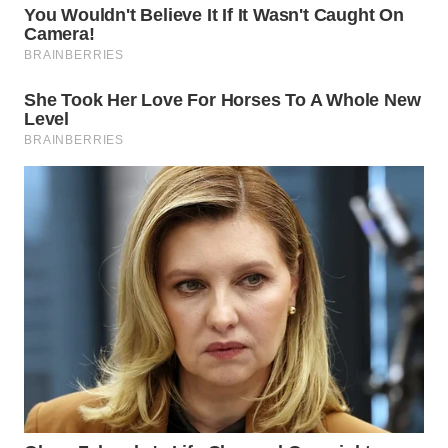
WN
PRIANGAN
TIMUR
WN
SEMARANG
WN
SOLO
WN
BOROBUDUR
WN
MADURA
WN
SURABAYA