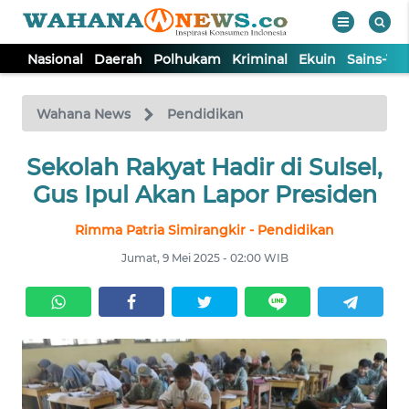
Nasional
Daerah
Polhukam
Kriminal
Ekuin
Sains-Te
WAHANA
Tutup
TV
Wahana News
Pendidikan
NASIONAL
Sekolah Rakyat Hadir di Sulsel,
Gus Ipul Akan Lapor Presiden
DAERAH
Rimma Patria Simirangkir - Pendidikan
Jumat, 9 Mei 2025 - 02:00 WIB
POLHUKAM
KRIMINAL
EKUIN