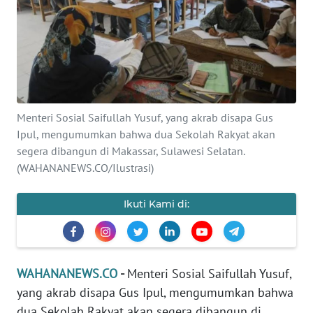
SAINS-TEKNO
KESEHATAN
INTERNASIONAL
Menteri Sosial Saifullah Yusuf, yang akrab disapa Gus
SERBA-SERBI
Ipul, mengumumkan bahwa dua Sekolah Rakyat akan
segera dibangun di Makassar, Sulawesi Selatan.
PENDIDIKAN
(WAHANANEWS.CO/Ilustrasi)
OLAHRAGA
Ikuti Kami di:
OPINI
WAHANANEWS.CO
-
Menteri Sosial Saifullah Yusuf,
EDITORIAL
yang akrab disapa Gus Ipul, mengumumkan bahwa
dua Sekolah Rakyat akan segera dibangun di