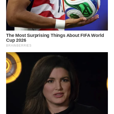
WN
BOGOR
WN
DEPOK
WN
TAPANULI
UTARA
WN
SAMOSIR
WN
PADANG
LAWAS