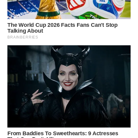
WN
MALUKU
WN
MALUT
WN
DAIRI
WN
DANAU
TOBA
WN
NIAS
WN
LANGKAT