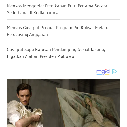
Mensos Menggelar Pernikahan Putri Pertama Secara
WN
Sederhana di Kediamannya
NUSANTARA
Mensos Gus Ipul Perkuat Program Pro Rakyat Melalui
WN
Refocusing Anggaran
JOGJA
Gus Ipul Sapa Ratusan Pendamping Sosial Jakarta,
WN
JATIM
Ingatkan Arahan Presiden Prabowo
WN
BALI
WN
KALBAR
WN
KALTENG