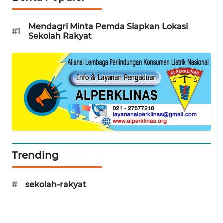
WAHANA
DESA
Mendagri Minta Pemda Siapkan Lokasi
#1
WISATA
Sekolah Rakyat
LAPAK
WAHANA
Wahana
Network
KONSUMEN
LISTRIK
Trending
MASYARAKAT
KELISTRIKAN
#
sekolah-rakyat
WALINKI
ID