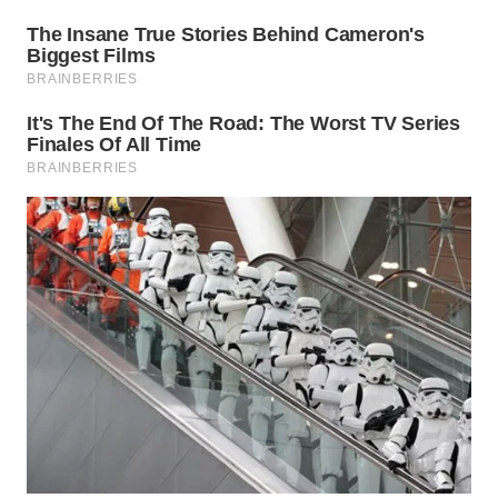
WN
INDRAMAYU
WN
KUNINGAN
WN
MAJALENGKA
WN
SUBANG
WN
SUKABUMI
WN
PURWAKARTA