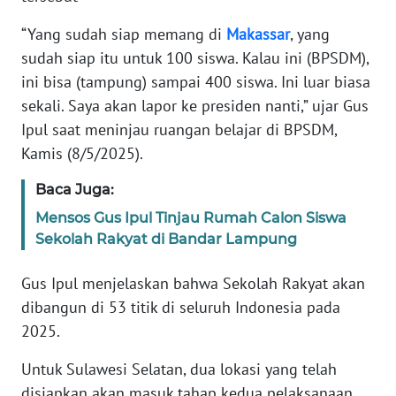
“Yang sudah siap memang di
Makassar
, yang
KARIR
sudah siap itu untuk 100 siswa. Kalau ini (BPSDM),
ini bisa (tampung) sampai 400 siswa. Ini luar biasa
DISCLAIMER
sekali. Saya akan lapor ke presiden nanti,” ujar Gus
Ipul saat meninjau ruangan belajar di BPSDM,
Wahana
News
Kamis (8/5/2025).
Regional
Baca Juga:
WN
Mensos Gus Ipul Tinjau Rumah Calon Siswa
SUMUT
Sekolah Rakyat di Bandar Lampung
WN
Gus Ipul menjelaskan bahwa Sekolah Rakyat akan
JAKARTA
dibangun di 53 titik di seluruh Indonesia pada
2025.
WN
JABAR
Untuk Sulawesi Selatan, dua lokasi yang telah
disiapkan akan masuk tahap kedua pelaksanaan