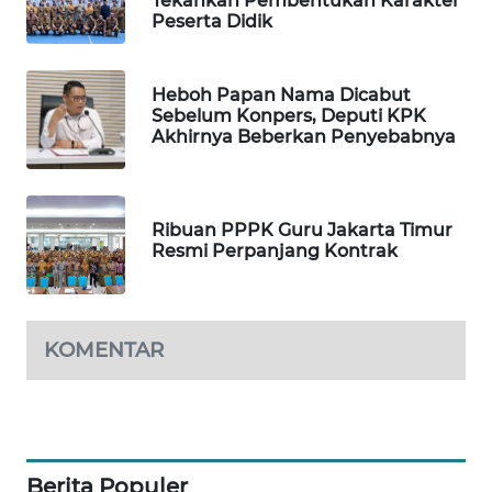
Tekankan Pembentukan Karakter
Peserta Didik
WAHANA
SPORT
Heboh Papan Nama Dicabut
WAHANA
Sebelum Konpers, Deputi KPK
UMKM
Akhirnya Beberkan Penyebabnya
WAHANA
SELEB
Ribuan PPPK Guru Jakarta Timur
Resmi Perpanjang Kontrak
WAHANA
PERSONA
KOMENTAR
WAHANA
OTOMOTIF
WAHANA
HEALTH
Berita Populer