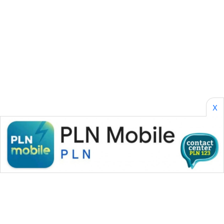
CILEUNGSI
NEWS
BERKAT
NEWS
BERAMPU
NEWS
X
ANUGERAH
NEWS
AKHLAK
ID
PERAPKI
NEWS