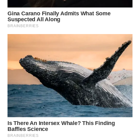
WN
SUMEDANG
WN
CIANJUR
WN
KEPULAUAN
SERIBU
WN
TANGERANG
WN
BINJAI
WN
CIREBON