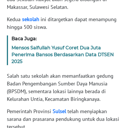
Informasi
Makassar, Sulawesi Selatan.
INDEKS
Kedua
sekolah
ini ditargetkan dapat menampung
BERITA
hingga 500 siswa.
KONTAK
Baca Juga:
KAMI
Mensos Saifullah Yusuf Coret Dua Juta
Penerima Bansos Berdasarkan Data DTSEN
INFO
2025
IKLAN
Salah satu sekolah akan memanfaatkan gedung
TENTANG
Badan Pengembangan Sumber Daya Manusia
KAMI
(BPSDM), sementara lokasi lainnya berada di
Kelurahan Untia, Kecamatan Biringkanaya.
PEDOMAN
MEDIA
Pemerintah Provinsi
Sulsel
telah menyiapkan
SIBER
sarana dan prasarana pendukung untuk dua lokasi
tersebut
REDAKSI