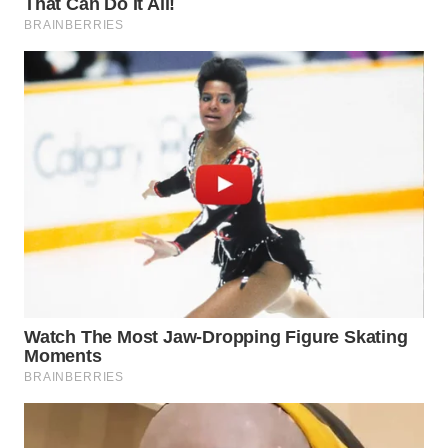
WN
TAPANULI
SELATAN
WN
TANJUNG
LESUNG
WN
KARO
WN
SIMALUNGUN
WN
LABUHANBATU
WN