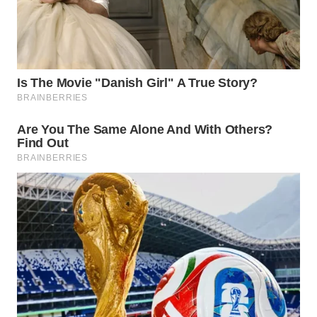
WN
KALTARA
WN
KALSEL
WN
KALTIM
WN
SULSEL
WN
GORONTALO
WN
SULUT