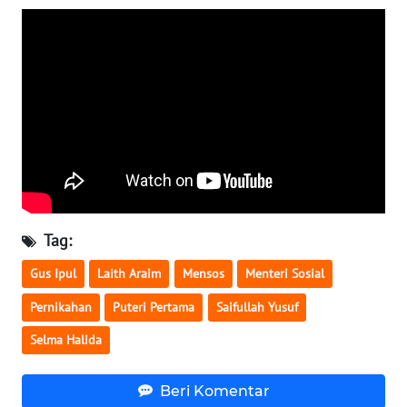
WN
SERAMBI
WN
JAMBI
WN
SULTRA
WN
Tag:
NTB
Gus Ipul
Laith Araim
Mensos
Menteri Sosial
WN
Pernikahan
Puteri Pertama
Saifullah Yusuf
SULTENG
Selma Halida
WN
SULBAR
Beri Komentar