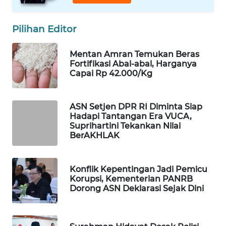
WAHANA
SPORT
Pilihan Editor
WAHANA
Mentan Amran Temukan Beras
UMKM
Fortifikasi Abal-abal, Harganya
Capai Rp 42.000/Kg
WAHANA
SELEB
ASN Setjen DPR RI Diminta Siap
Hadapi Tantangan Era VUCA,
WAHANA
Suprihartini Tekankan Nilai
PERSONA
BerAKHLAK
WAHANA
Konflik Kepentingan Jadi Pemicu
OTOMOTIF
Korupsi, Kementerian PANRB
Dorong ASN Deklarasi Sejak Dini
WAHANA
HEALTH