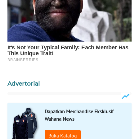
WAHANA
LISTRIK
WAHANA
TRAVEL
WAHANA
TV
WAHANANEWS
Advertorial
ID
WAHANANEWS
CO ID
Dapatkan Merchandise Eksklusif
Wahana News
WAHANANEWS
NET
Buka Katalog