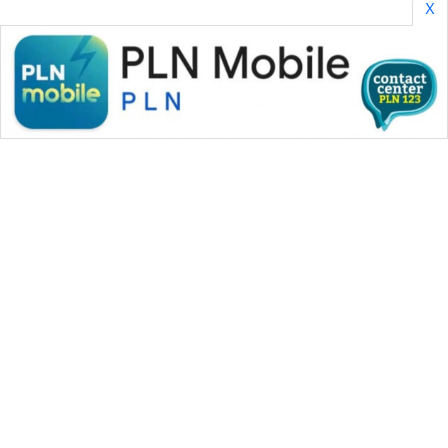
X
WAHANA MEDIA GROUP
|
|
|
WAHANA NEWS co
WAHANA TANI
WAHANA ADVOKAT
|
|
WAHANA INFRASTRUKTUR
WAHANA KONSUMEN
|
|
|
WAHANA LISTRIK
WAHANA TRAVEL
WAHANA TV