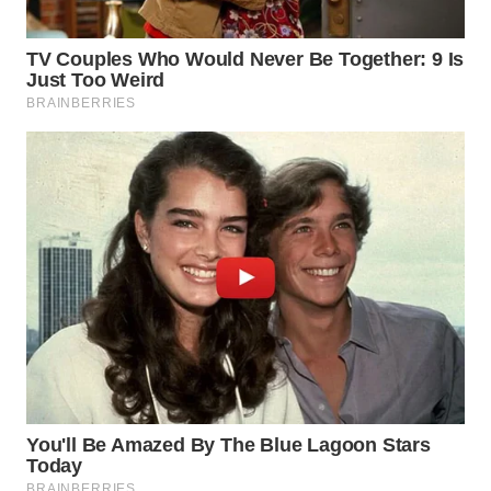
TAPANULI
TENGAH
WN DELI
SERDANG
WN
TEBING
TINGGI
WN
PAKPAK
WN
KARAWANG
WN
BEKASI