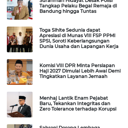
Surahman Hidayat Desak Polisi
Tangkap Pelaku Begal Remaja di
WAHANA
Bandung hingga Tuntas
DESA
WISATA
Toga Sihite Sedunia dapat
LAPAK
Apresiasi di Munas VIII FSP PPMI
WAHANA
SPSI, Soroti Keberlangsungan
Dunia Usaha dan Lapangan Kerja
Wahana
Network
Komisi VIII DPR Minta Persiapan
Haji 2027 Dimulai Lebih Awal Demi
KONSUMEN
Tingkatkan Layanan Jemaah
LISTRIK
MASYARAKAT
Menhaj Lantik Enam Pejabat
KELISTRIKAN
Baru, Tekankan Integritas dan
Zero Tolerance terhadap Korupsi
WALINKI
ID
Sahroni Dorong Lembaga