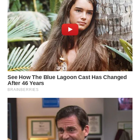
WN
MALUKU
WN
MALUT
WN
DAIRI
WN
DANAU
TOBA
WN
NIAS
WN
LANGKAT