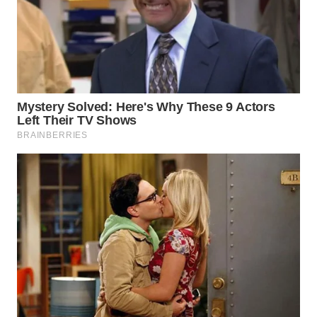
WN
TAPANULI
SELATAN
WN
TANJUNG
LESUNG
WN
KARO
WN
SIMALUNGUN
WN
LABUHANBATU
WN