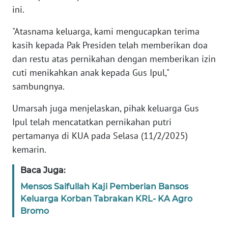
ini.
KARIR
"Atasnama keluarga, kami mengucapkan terima
kasih kepada Pak Presiden telah memberikan doa
DISCLAIMER
dan restu atas pernikahan dengan memberikan izin
cuti menikahkan anak kepada Gus Ipul,"
Wahana
sambungnya.
News
Regional
Umarsah juga menjelaskan, pihak keluarga Gus
Ipul telah mencatatkan pernikahan putri
WN
SUMUT
pertamanya di KUA pada Selasa (11/2/2025)
kemarin.
WN
Baca Juga:
JAKARTA
Mensos Saifullah Kaji Pemberian Bansos
Keluarga Korban Tabrakan KRL- KA Agro
WN
JABAR
Bromo