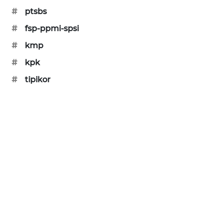
#
ptsbs
SIBARAGAS
NEWS
#
fsp-ppmi-spsi
#
kmp
METRO
SIANTAR
#
kpk
NEWS
#
tipikor
METRO
MEDAN
NEWS
METRO
JAKARTA
NEWS
KRT
NEWS