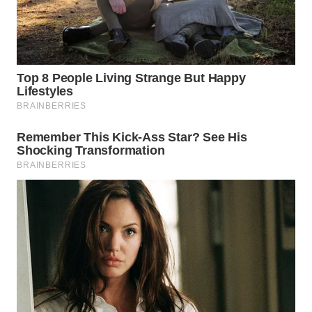
WN
INDRAMAYU
WN
KUNINGAN
WN
MAJALENGKA
WN
SUBANG
WN
SUKABUMI
WN
PURWAKARTA