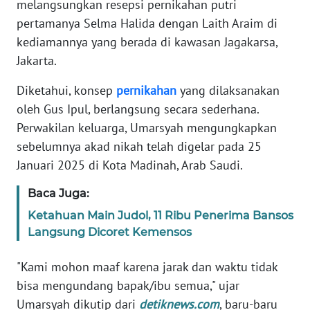
melangsungkan resepsi pernikahan putri
Informasi
pertamanya Selma Halida dengan Laith Araim di
INDEKS
kediamannya yang berada di kawasan Jagakarsa,
BERITA
Jakarta.
KONTAK
Diketahui, konsep
pernikahan
yang dilaksanakan
KAMI
oleh Gus Ipul, berlangsung secara sederhana.
Perwakilan keluarga, Umarsyah mengungkapkan
INFO
sebelumnya akad nikah telah digelar pada 25
IKLAN
Januari 2025 di Kota Madinah, Arab Saudi.
TENTANG
Baca Juga:
KAMI
Ketahuan Main Judol, 11 Ribu Penerima Bansos
Langsung Dicoret Kemensos
PEDOMAN
MEDIA
"Kami mohon maaf karena jarak dan waktu tidak
SIBER
bisa mengundang bapak/ibu semua," ujar
Umarsyah dikutip dari
detiknews.com
, baru-baru
REDAKSI