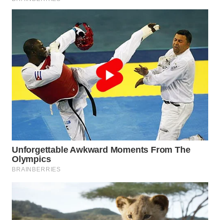
WN
BOGOR
WN
DEPOK
WN
TAPANULI
UTARA
WN
SAMOSIR
WN
PADANG
LAWAS