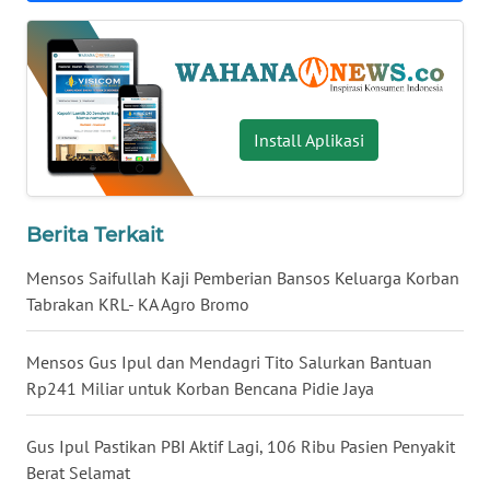
WN
BABEL
WN
SUMBAR
Install Aplikasi
WN
SUMSEL
Berita Terkait
WN
Mensos Saifullah Kaji Pemberian Bansos Keluarga Korban
BENGKULU
Tabrakan KRL- KA Agro Bromo
WN
Mensos Gus Ipul dan Mendagri Tito Salurkan Bantuan
LAMPUNG
Rp241 Miliar untuk Korban Bencana Pidie Jaya
WN
Gus Ipul Pastikan PBI Aktif Lagi, 106 Ribu Pasien Penyakit
JATENG
Berat Selamat