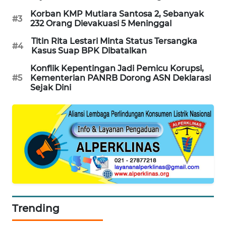
PORTAL
Korban KMP Mutiara Santosa 2, Sebanyak
#3
KONSUMEN
232 Orang Dievakuasi 5 Meninggal
Titin Rita Lestari Minta Status Tersangka
#4
FORWAMKI
Kasus Suap BPK Dibatalkan
Konflik Kepentingan Jadi Pemicu Korupsi,
ALPERKLINAS
#5
Kementerian PANRB Dorong ASN Deklarasi
Sejak Dini
FORJASIDA
TAMBANG
NEWS
SITUNGIR
NEWS
SIDIKALANG
Trending
NEWS