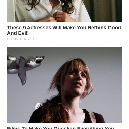
WN
PRIANGAN
TIMUR
WN
SEMARANG
WN
SOLO
WN
BOROBUDUR
WN
MADURA
WN
SURABAYA