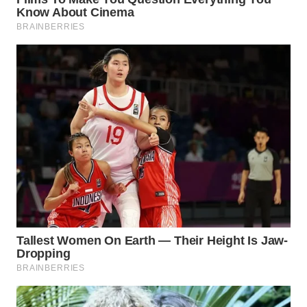
WN
NATUNA
WN
BINTAN
WN
MANDALIKA
WN
LIKUPANG
WN
LABUANBAJO
WN
BORNEO