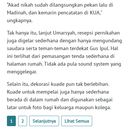
“Akad nikah sudah dilangsungkan pekan lalu di
WN
BANTEN
Madinah, dan kemarin pencatatan di KUA,"
ungkapnya.
WN
Tak hanya itu, lanjut Umarsyah, resepsi pernikahan
NTT
juga digelar sederhana dengan hanya mengundang
WN
saudara serta teman-teman terdekat Gus Ipul. Hal
KEPRI
ini terlihat dari pemasangan tenda sederhana di
halaman rumah. Tidak ada pula sound system yang
WN
menggelegar.
PAPUA
Selain itu, dekorasi kuade pun tak berlebihan.
WN
Kuade untuk mempelai juga hanya sederhana
PAPUA
berada di dalam rumah dan digunakan sebagai
BARAT
latar untuk foto bagi keluarga maupun kolega.
WN
1
2
Selanjutnya
Lihat Semua
RIAU