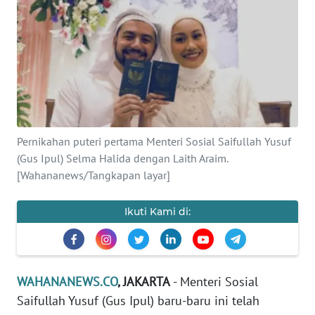
SAINS-TEKNO
KESEHATAN
INTERNASIONAL
SERBA-SERBI
Pernikahan puteri pertama Menteri Sosial Saifullah Yusuf
(Gus Ipul) Selma Halida dengan Laith Araim.
PENDIDIKAN
[Wahananews/Tangkapan layar]
OLAHRAGA
Ikuti Kami di:
OPINI
WAHANANEWS.CO
, JAKARTA
- Menteri Sosial
EDITORIAL
Saifullah Yusuf (Gus Ipul) baru-baru ini telah