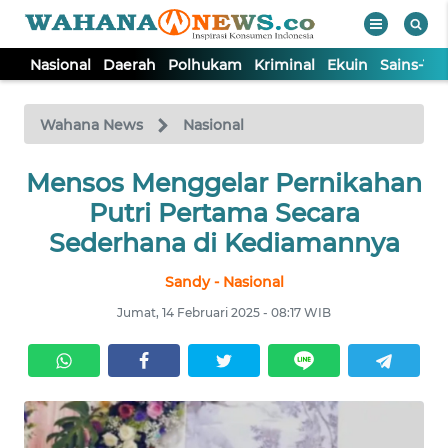
Nasional
Daerah
Polhukam
Kriminal
Ekuin
Sains-Te
WAHANA
Tutup
TV
Wahana News
Nasional
Mensos Menggelar Pernikahan
NASIONAL
Putri Pertama Secara
DAERAH
Sederhana di Kediamannya
Sandy - Nasional
POLHUKAM
Jumat, 14 Februari 2025 - 08:17 WIB
KRIMINAL
EKUIN