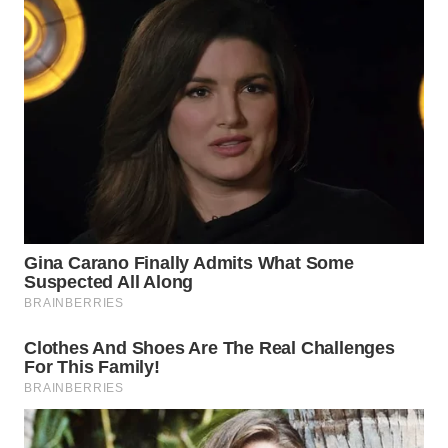
WN
KALTARA
WN
KALSEL
WN
KALTIM
WN
SULSEL
WN
GORONTALO
WN
SULUT