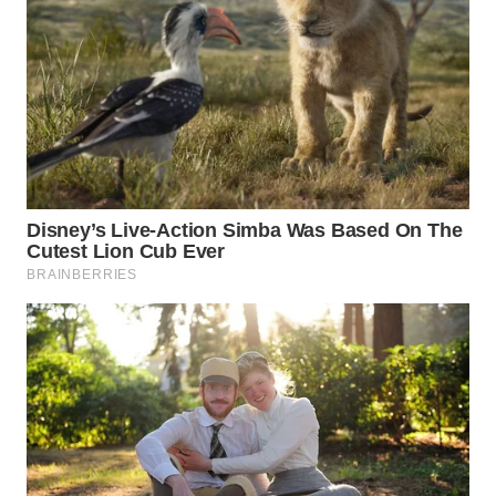
WN
SUMEDANG
WN
CIANJUR
WN
KEPULAUAN
SERIBU
WN
TANGERANG
WN
BINJAI
WN
CIREBON