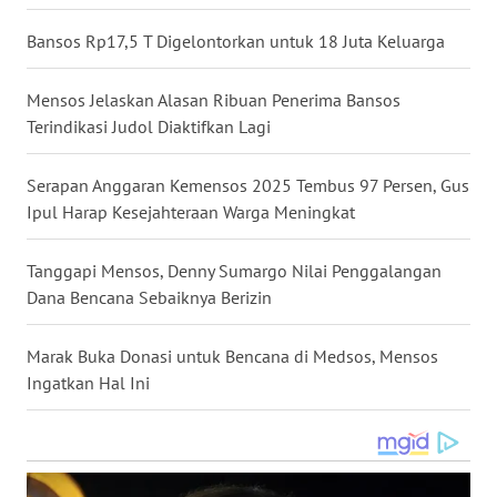
WN
Bansos Rp17,5 T Digelontorkan untuk 18 Juta Keluarga
NUSANTARA
Mensos Jelaskan Alasan Ribuan Penerima Bansos
WN
Terindikasi Judol Diaktifkan Lagi
JOGJA
Serapan Anggaran Kemensos 2025 Tembus 97 Persen, Gus
WN
Ipul Harap Kesejahteraan Warga Meningkat
JATIM
Tanggapi Mensos, Denny Sumargo Nilai Penggalangan
WN
Dana Bencana Sebaiknya Berizin
BALI
Marak Buka Donasi untuk Bencana di Medsos, Mensos
WN
KALBAR
Ingatkan Hal Ini
WN
KALTENG