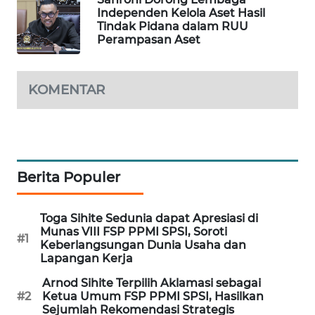
Independen Kelola Aset Hasil
MAWAKA
Tindak Pidana dalam RUU
ID
Perampasan Aset
MARTABAT
KOMENTAR
NET
PLN
WATCH
Berita Populer
MKLI
LPKKI
Toga Sihite Sedunia dapat Apresiasi di
Munas VIII FSP PPMI SPSI, Soroti
#1
Keberlangsungan Dunia Usaha dan
LKKI
Lapangan Kerja
Arnod Sihite Terpilih Aklamasi sebagai
KOPEKLIN
#2
Ketua Umum FSP PPMI SPSI, Hasilkan
Sejumlah Rekomendasi Strategis