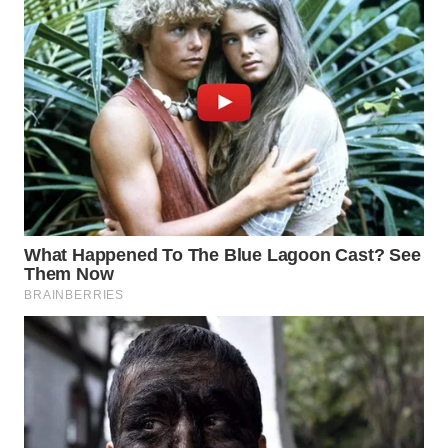
Wahana
Media
Group
WAHANA
NEWS
WAHANA
TANI
WAHANA
ADVOKAT
WAHANA
INFRASTRUKTUR
WAHANA
KONSUMEN