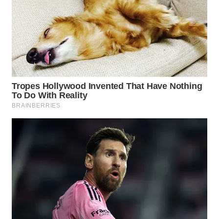
WN
PRIANGAN
TIMUR
WN
SEMARANG
WN
SOLO
WN
BOROBUDUR
WN
MADURA
WN
SURABAYA