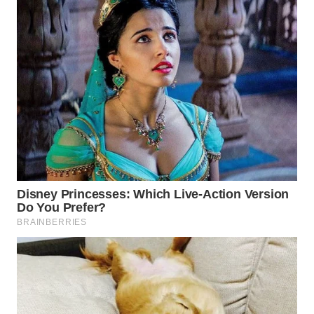
WN
INDRAMAYU
WN
KUNINGAN
WN
MAJALENGKA
WN
SUBANG
WN
SUKABUMI
WN
PURWAKARTA