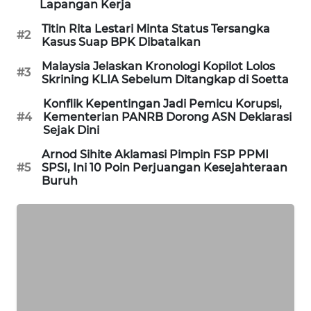
Lapangan Kerja
PORTAL
Titin Rita Lestari Minta Status Tersangka
KONSUMEN
#2
Kasus Suap BPK Dibatalkan
FORWAMKI
Malaysia Jelaskan Kronologi Kopilot Lolos
#3
Skrining KLIA Sebelum Ditangkap di Soetta
ALPERKLINAS
Konflik Kepentingan Jadi Pemicu Korupsi,
#4
Kementerian PANRB Dorong ASN Deklarasi
Sejak Dini
FORJASIDA
Arnod Sihite Aklamasi Pimpin FSP PPMI
#5
SPSI, Ini 10 Poin Perjuangan Kesejahteraan
TAMBANG
Buruh
NEWS
SITUNGIR
NEWS
SIDIKALANG
NEWS