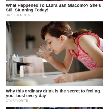
WN
SUMEDANG
WN
CIANJUR
WN
KEPULAUAN
SERIBU
WN
TANGERANG
WN
BINJAI
WN
CIREBON