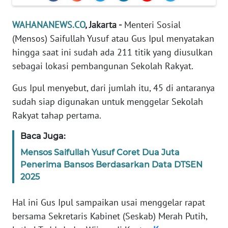
Informasi
WAHANANEWS.CO
, Jakarta -
Menteri Sosial
INDEKS
BERITA
(Mensos) Saifullah Yusuf atau Gus Ipul menyatakan
hingga saat ini sudah ada 211 titik yang diusulkan
KONTAK
sebagai lokasi pembangunan Sekolah Rakyat.
KAMI
Gus Ipul menyebut, dari jumlah itu, 45 di antaranya
sudah siap digunakan untuk menggelar Sekolah
INFO
IKLAN
Rakyat tahap pertama.
Baca Juga:
TENTANG
KAMI
Mensos Saifullah Yusuf Coret Dua Juta
Penerima Bansos Berdasarkan Data DTSEN
PEDOMAN
2025
MEDIA
SIBER
Hal ini Gus Ipul sampaikan usai menggelar rapat
bersama Sekretaris Kabinet (Seskab) Merah Putih,
REDAKSI