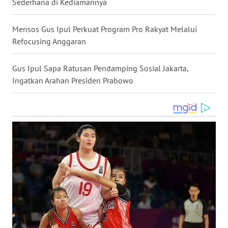
Sederhana di Kediamannya
WN
NUSANTARA
Mensos Gus Ipul Perkuat Program Pro Rakyat Melalui
Refocusing Anggaran
WN
JOGJA
Gus Ipul Sapa Ratusan Pendamping Sosial Jakarta,
Ingatkan Arahan Presiden Prabowo
WN
JATIM
WN
BALI
WN
KALBAR
WN
KALTENG