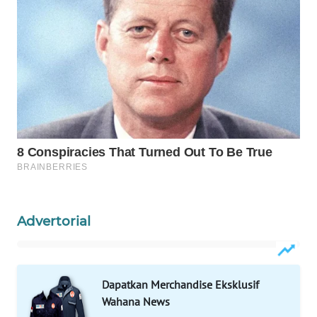
WAHANA
LISTRIK
WAHANA
TRAVEL
WAHANA
TV
WAHANANEWS
ID
Advertorial
WAHANANEWS
CO ID
WAHANANEWS
Dapatkan Merchandise Eksklusif
NET
Wahana News