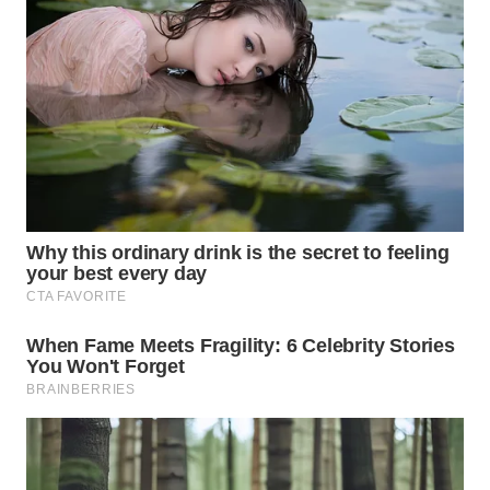
WN
TAPANULI
SELATAN
WN
TANJUNG
LESUNG
WN
KARO
WN
SIMALUNGUN
WN
LABUHANBATU
WN