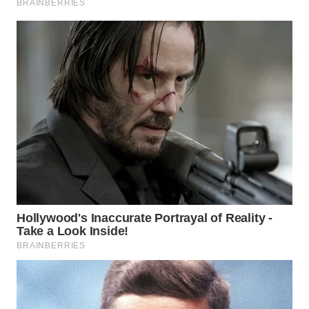
Wahana
Media
Group
WAHANA
NEWS
WAHANA
TANI
WAHANA
ADVOKAT
WAHANA
INFRASTRUKTUR
WAHANA
KONSUMEN