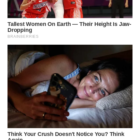
WN
KALTARA
WN
KALSEL
WN
KALTIM
WN
SULSEL
WN
GORONTALO
WN
SULUT