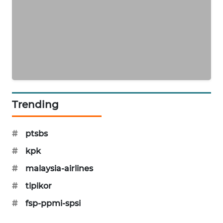
SIBARAGAS
NEWS
METRO
SIANTAR
NEWS
METRO
Trending
MEDAN
NEWS
#
ptsbs
METRO
#
kpk
JAKARTA
NEWS
#
malaysia-airlines
#
tipikor
KRT
NEWS
#
fsp-ppmi-spsi