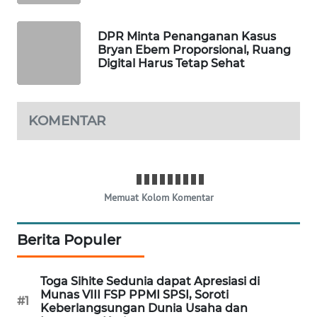
MAWAKA
DPR Minta Penanganan Kasus
ID
Bryan Ebem Proporsional, Ruang
Digital Harus Tetap Sehat
MARTABAT
NET
KOMENTAR
PLN
WATCH
MKLI
Memuat Kolom Komentar
LPKKI
Berita Populer
LKKI
Toga Sihite Sedunia dapat Apresiasi di
KOPEKLIN
Munas VIII FSP PPMI SPSI, Soroti
#1
Keberlangsungan Dunia Usaha dan