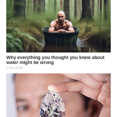
TAPANULI
TENGAH
WN DELI
SERDANG
WN
TEBING
TINGGI
WN
PAKPAK
WN
KARAWANG
WN
BEKASI