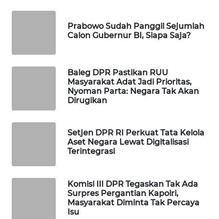
WAHANA
DESA
Prabowo Sudah Panggil Sejumlah
WISATA
Calon Gubernur BI, Siapa Saja?
LAPAK
WAHANA
Baleg DPR Pastikan RUU
Masyarakat Adat Jadi Prioritas,
Nyoman Parta: Negara Tak Akan
Wahana
Dirugikan
Network
KONSUMEN
Setjen DPR RI Perkuat Tata Kelola
LISTRIK
Aset Negara Lewat Digitalisasi
Terintegrasi
MASYARAKAT
KELISTRIKAN
Komisi III DPR Tegaskan Tak Ada
Surpres Pergantian Kapolri,
WALINKI
Masyarakat Diminta Tak Percaya
ID
Isu