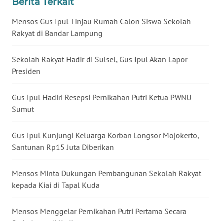
Berita Terkait
WN
Mensos Gus Ipul Tinjau Rumah Calon Siswa Sekolah
BABEL
Rakyat di Bandar Lampung
WN
Sekolah Rakyat Hadir di Sulsel, Gus Ipul Akan Lapor
SUMBAR
Presiden
WN
Gus Ipul Hadiri Resepsi Pernikahan Putri Ketua PWNU
SUMSEL
Sumut
WN
BENGKULU
Gus Ipul Kunjungi Keluarga Korban Longsor Mojokerto,
Santunan Rp15 Juta Diberikan
WN
LAMPUNG
Mensos Minta Dukungan Pembangunan Sekolah Rakyat
kepada Kiai di Tapal Kuda
WN
JATENG
Mensos Menggelar Pernikahan Putri Pertama Secara