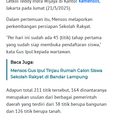
Letkol Teddy Indra Wijaya di Kantor
Kemensos
,
Jakarta pada Jumat (21/3/2025).
KARIR
Dalam pertemuan itu, Mensos melaporkan
perkembangan persiapan Sekolah Rakyat.
DISCLAIMER
"Per hari ini sudah ada 45 (titik) tahap pertama
Wahana
yang sudah siap membuka pendaftaran siswa,"
News
Regional
kata Gus Ipul kepada wartawan.
Baca Juga:
WN
SUMUT
Mensos Gus Ipul Tinjau Rumah Calon Siswa
Sekolah Rakyat di Bandar Lampung
WN
JAKARTA
Adapun total 211 titik tersebut, 164 dinantaranya
merupakan usulan dari berbagai pemerintah
WN
daerah yang terdiri dari 38 titik berupa bangunan
JABAR
dan 126 titik berupa tanah.