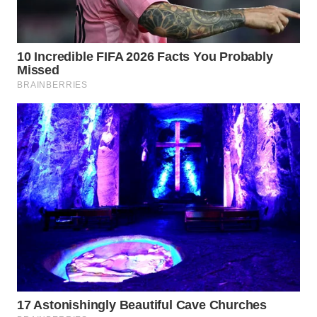
WN
NATUNA
WN
BINTAN
WN
MANDALIKA
WN
LIKUPANG
WN
LABUANBAJO
WN
BORNEO