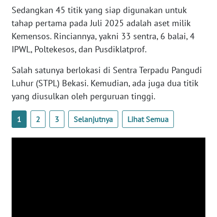
WN
Sedangkan 45 titik yang siap digunakan untuk
BANTEN
tahap pertama pada Juli 2025 adalah aset milik
Kemensos. Rinciannya, yakni 33 sentra, 6 balai, 4
WN
IPWL, Poltekesos, dan Pusdiklatprof.
NTT
Salah satunya berlokasi di Sentra Terpadu Pangudi
WN
Luhur (STPL) Bekasi. Kemudian, ada juga dua titik
KEPRI
yang diusulkan oleh perguruan tinggi.
WN
1
2
3
Selanjutnya
Lihat Semua
PAPUA
WN
PAPUA
BARAT
WN
RIAU