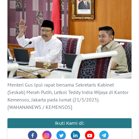
SAINS-TEKNO
KESEHATAN
INTERNASIONAL
SERBA-SERBI
PENDIDIKAN
Menteri Gus Ipul rapat bersama Sekretaris Kabinet
OLAHRAGA
(Seskab) Merah Putih, Letkol Teddy Indra Wijaya di Kantor
Kemensos, Jakarta pada Jumat (21/3/2025).
[WAHANANEWS / KEMENSOS]
OPINI
Ikuti Kami di:
EDITORIAL