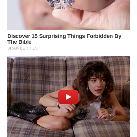
WN
BOGOR
WN
DEPOK
WN
TAPANULI
UTARA
WN
SAMOSIR
WN
PADANG
LAWAS