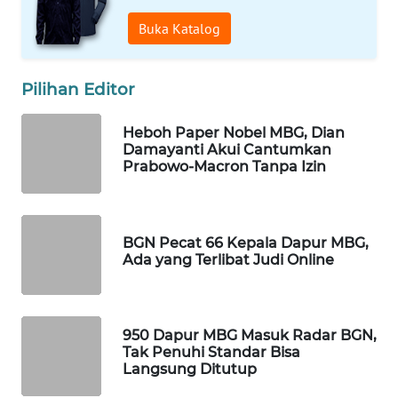
WAHANA
Buka Katalog
SPORT
Pilihan Editor
WAHANA
UMKM
Heboh Paper Nobel MBG, Dian
Damayanti Akui Cantumkan
WAHANA
Prabowo-Macron Tanpa Izin
SELEB
WAHANA
PERSONA
BGN Pecat 66 Kepala Dapur MBG,
Ada yang Terlibat Judi Online
WAHANA
OTOMOTIF
950 Dapur MBG Masuk Radar BGN,
WAHANA
Tak Penuhi Standar Bisa
Langsung Ditutup
HEALTH