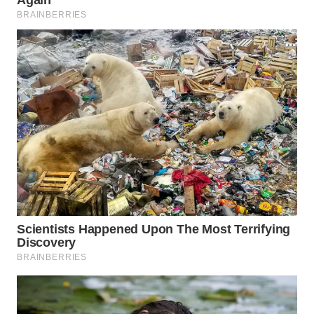
WN
MALUKU
WN
MALUT
WN
DAIRI
WN
DANAU
TOBA
WN
NIAS
WN
LANGKAT