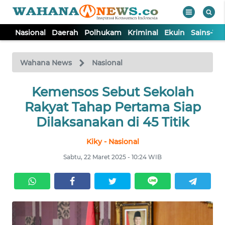
Nasional
Daerah
Polhukam
Kriminal
Ekuin
Sains-Te
WAHANA
Tutup
TV
Wahana News
Nasional
NASIONAL
Kemensos Sebut Sekolah
Rakyat Tahap Pertama Siap
DAERAH
Dilaksanakan di 45 Titik
Kiky - Nasional
POLHUKAM
Sabtu, 22 Maret 2025 - 10:24 WIB
KRIMINAL
EKUIN