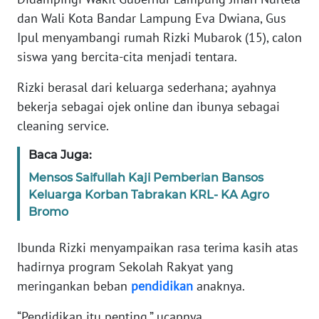
dan Wali Kota Bandar Lampung Eva Dwiana, Gus
KARIR
Ipul menyambangi rumah Rizki Mubarok (15), calon
siswa yang bercita-cita menjadi tentara.
DISCLAIMER
Rizki berasal dari keluarga sederhana; ayahnya
bekerja sebagai ojek online dan ibunya sebagai
Wahana
News
cleaning service.
Regional
Baca Juga:
WN
Mensos Saifullah Kaji Pemberian Bansos
SUMUT
Keluarga Korban Tabrakan KRL- KA Agro
Bromo
WN
JAKARTA
Ibunda Rizki menyampaikan rasa terima kasih atas
hadirnya program Sekolah Rakyat yang
WN
meringankan beban
pendidikan
anaknya.
JABAR
“Pendidikan itu penting,” ucapnya.