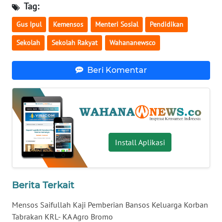
Tag:
WN
Gus Ipul
Kemensos
Menteri Sosial
Pendidikan
SERAMBI
Sekolah
Sekolah Rakyat
Wahananewsco
WN
JAMBI
Beri Komentar
WN
SULTRA
WN
NTB
Install Aplikasi
WN
SULTENG
Berita Terkait
WN
Mensos Saifullah Kaji Pemberian Bansos Keluarga Korban
SULBAR
Tabrakan KRL- KA Agro Bromo