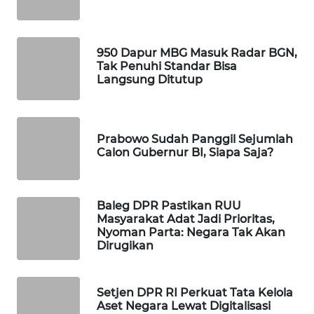
WAHANA
DESA
WISATA
950 Dapur MBG Masuk Radar BGN,
Tak Penuhi Standar Bisa
Langsung Ditutup
LAPAK
WAHANA
Wahana
Prabowo Sudah Panggil Sejumlah
Network
Calon Gubernur BI, Siapa Saja?
KONSUMEN
LISTRIK
Baleg DPR Pastikan RUU
Masyarakat Adat Jadi Prioritas,
Nyoman Parta: Negara Tak Akan
MASYARAKAT
Dirugikan
KELISTRIKAN
WALINKI
Setjen DPR RI Perkuat Tata Kelola
ID
Aset Negara Lewat Digitalisasi