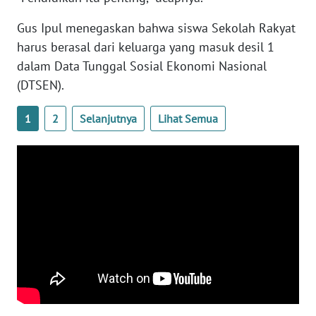
WN
BANTEN
Gus Ipul menegaskan bahwa siswa Sekolah Rakyat
harus berasal dari keluarga yang masuk desil 1
WN
dalam Data Tunggal Sosial Ekonomi Nasional
NTT
(DTSEN).
WN
1
2
Selanjutnya
Lihat Semua
KEPRI
WN
PAPUA
WN
PAPUA
BARAT
WN
RIAU