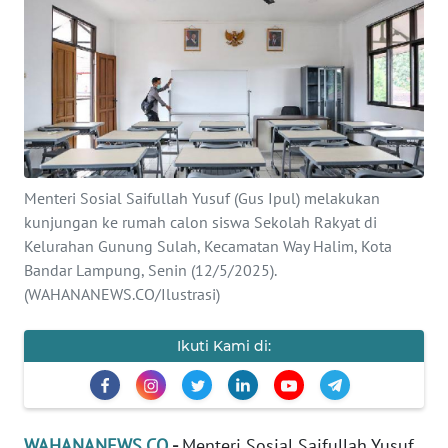
SAINS-TEKNO
KESEHATAN
INTERNASIONAL
SERBA-SERBI
Menteri Sosial Saifullah Yusuf (Gus Ipul) melakukan
kunjungan ke rumah calon siswa Sekolah Rakyat di
PENDIDIKAN
Kelurahan Gunung Sulah, Kecamatan Way Halim, Kota
Bandar Lampung, Senin (12/5/2025).
OLAHRAGA
(WAHANANEWS.CO/Ilustrasi)
OPINI
Ikuti Kami di:
EDITORIAL
WAHANANEWS.CO
-
Menteri Sosial Saifullah Yusuf