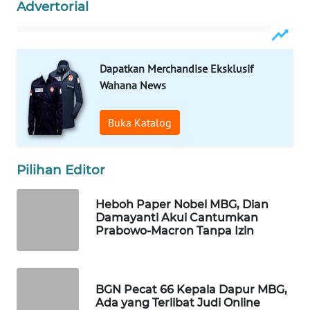
Advertorial
WAHANA
SPORT
Dapatkan Merchandise Eksklusif
WAHANA
UMKM
Wahana News
WAHANA
Buka Katalog
SELEB
Pilihan Editor
WAHANA
PERSONA
Heboh Paper Nobel MBG, Dian
Damayanti Akui Cantumkan
WAHANA
Prabowo-Macron Tanpa Izin
OTOMOTIF
WAHANA
HEALTH
BGN Pecat 66 Kepala Dapur MBG,
Ada yang Terlibat Judi Online