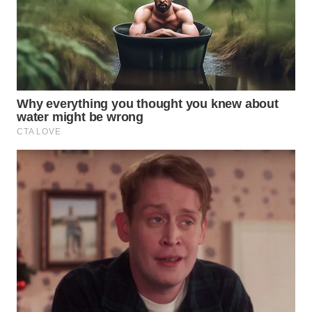
WN
SUMEDANG
WN
CIANJUR
WN
KEPULAUAN
SERIBU
WN
TANGERANG
WN
BINJAI
WN
CIREBON