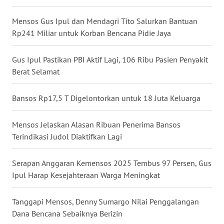
WN
Mensos Gus Ipul dan Mendagri Tito Salurkan Bantuan
BABEL
Rp241 Miliar untuk Korban Bencana Pidie Jaya
WN
Gus Ipul Pastikan PBI Aktif Lagi, 106 Ribu Pasien Penyakit
SUMBAR
Berat Selamat
WN
Bansos Rp17,5 T Digelontorkan untuk 18 Juta Keluarga
SUMSEL
Mensos Jelaskan Alasan Ribuan Penerima Bansos
WN
BENGKULU
Terindikasi Judol Diaktifkan Lagi
WN
Serapan Anggaran Kemensos 2025 Tembus 97 Persen, Gus
LAMPUNG
Ipul Harap Kesejahteraan Warga Meningkat
WN
Tanggapi Mensos, Denny Sumargo Nilai Penggalangan
JATENG
Dana Bencana Sebaiknya Berizin