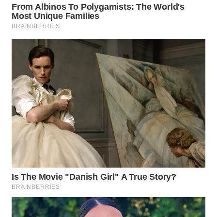
TAPANULI
TENGAH
WN DELI
SERDANG
WN
TEBING
TINGGI
WN
PAKPAK
WN
KARAWANG
WN
BEKASI