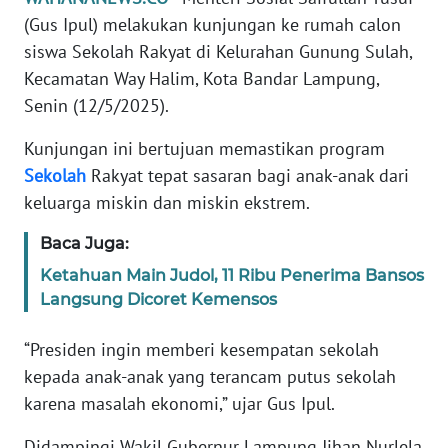
Informasi
(Gus Ipul) melakukan kunjungan ke rumah calon
siswa Sekolah Rakyat di Kelurahan Gunung Sulah,
INDEKS
BERITA
Kecamatan Way Halim, Kota Bandar Lampung,
Senin (12/5/2025).
KONTAK
KAMI
Kunjungan ini bertujuan memastikan program
Sekolah
Rakyat tepat sasaran bagi anak-anak dari
INFO
keluarga miskin dan miskin ekstrem.
IKLAN
Baca Juga:
TENTANG
Ketahuan Main Judol, 11 Ribu Penerima Bansos
KAMI
Langsung Dicoret Kemensos
PEDOMAN
“Presiden ingin memberi kesempatan sekolah
MEDIA
kepada anak-anak yang terancam putus sekolah
SIBER
karena masalah ekonomi,” ujar Gus Ipul.
REDAKSI
Didampingi Wakil Gubernur Lampung Jihan Nurlela