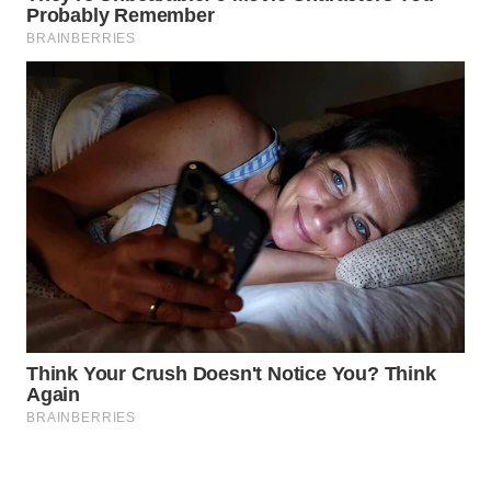
WAHANA
LISTRIK
WAHANA
TRAVEL
WAHANA
TV
WAHANANEWS
ID
WAHANANEWS
CO ID
WAHANANEWS
NET