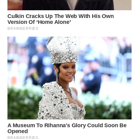
WN
INDRAMAYU
WN
KUNINGAN
WN
MAJALENGKA
WN
SUBANG
WN
SUKABUMI
WN
PURWAKARTA