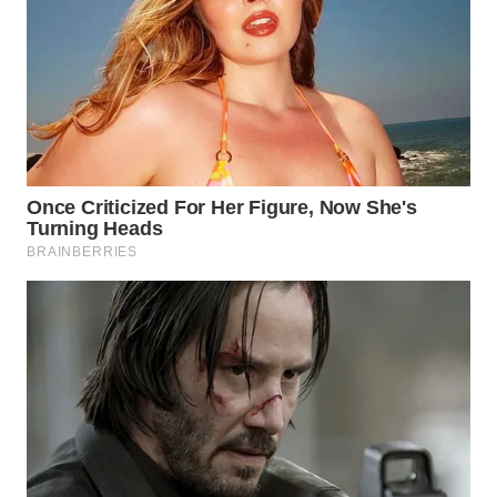
WN
NATUNA
WN
BINTAN
WN
MANDALIKA
WN
LIKUPANG
WN
LABUANBAJO
WN
BORNEO