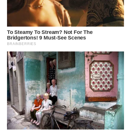
WN
TAPANULI
SELATAN
WN
TANJUNG
LESUNG
WN
KARO
WN
SIMALUNGUN
WN
LABUHANBATU
WN