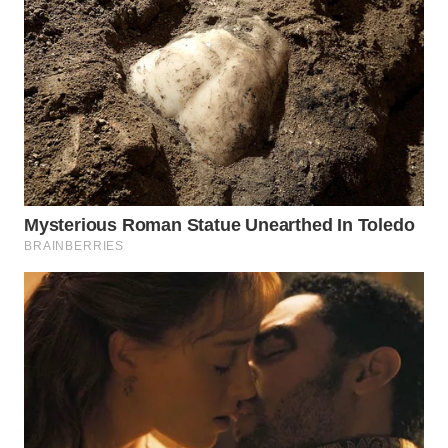
WN
MALUKU
WN
MALUT
WN
DAIRI
WN
DANAU
TOBA
WN
NIAS
WN
LANGKAT