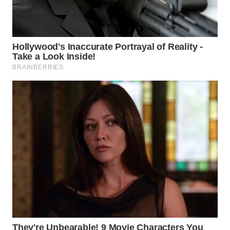
Wahana
Media
Group
WAHANA
NEWS
WAHANA
TANI
WAHANA
ADVOKAT
WAHANA
INFRASTRUKTUR
WAHANA
KONSUMEN