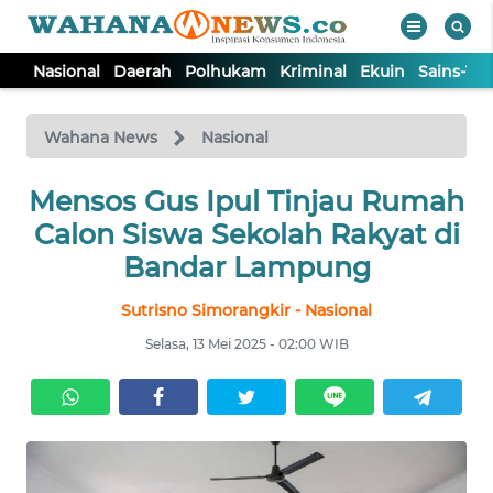
Nasional
Daerah
Polhukam
Kriminal
Ekuin
Sains-Te
WAHANA
Tutup
TV
Wahana News
Nasional
Mensos Gus Ipul Tinjau Rumah
NASIONAL
Calon Siswa Sekolah Rakyat di
DAERAH
Bandar Lampung
Sutrisno Simorangkir - Nasional
POLHUKAM
Selasa, 13 Mei 2025 - 02:00 WIB
KRIMINAL
EKUIN