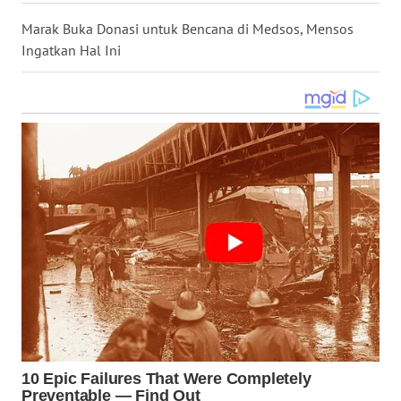
WN
Marak Buka Donasi untuk Bencana di Medsos, Mensos
NUSANTARA
Ingatkan Hal Ini
WN
JOGJA
WN
JATIM
WN
BALI
WN
KALBAR
WN
KALTENG