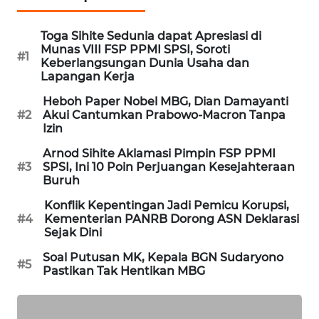
PORTAL
KONSUMEN
Toga Sihite Sedunia dapat Apresiasi di
Munas VIII FSP PPMI SPSI, Soroti
#1
Keberlangsungan Dunia Usaha dan
FORWAMKI
Lapangan Kerja
Heboh Paper Nobel MBG, Dian Damayanti
ALPERKLINAS
#2
Akui Cantumkan Prabowo-Macron Tanpa
Izin
FORJASIDA
Arnod Sihite Aklamasi Pimpin FSP PPMI
#3
SPSI, Ini 10 Poin Perjuangan Kesejahteraan
TAMBANG
Buruh
NEWS
Konflik Kepentingan Jadi Pemicu Korupsi,
#4
Kementerian PANRB Dorong ASN Deklarasi
Sejak Dini
SITUNGIR
NEWS
Soal Putusan MK, Kepala BGN Sudaryono
#5
Pastikan Tak Hentikan MBG
SIDIKALANG
NEWS