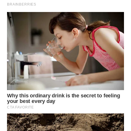
WN
KALTARA
WN
KALSEL
WN
KALTIM
WN
SULSEL
WN
GORONTALO
WN
SULUT