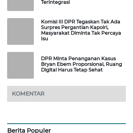
Terintegrasi
MAWAKA
ID
Komisi III DPR Tegaskan Tak Ada
Surpres Pergantian Kapolri,
MARTABAT
Masyarakat Diminta Tak Percaya
NET
Isu
PLN
DPR Minta Penanganan Kasus
WATCH
Bryan Ebem Proporsional, Ruang
Digital Harus Tetap Sehat
MKLI
LPKKI
KOMENTAR
LKKI
KOPEKLIN
Berita Populer