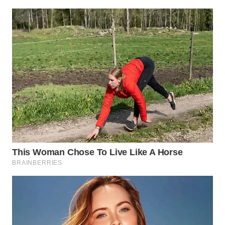
WN
PRIANGAN
TIMUR
WN
SEMARANG
WN
SOLO
WN
BOROBUDUR
WN
MADURA
WN
SURABAYA