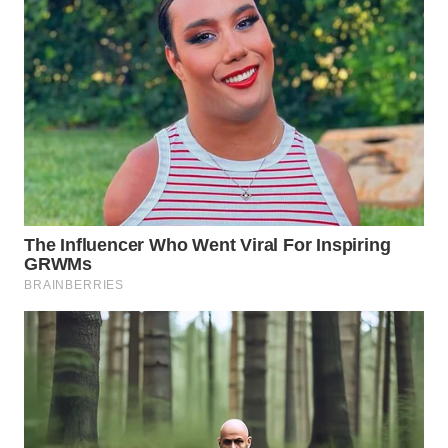
WN
BOGOR
WN
DEPOK
WN
TAPANULI
UTARA
WN
SAMOSIR
WN
PADANG
LAWAS