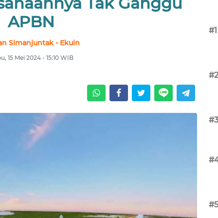
ksanaannya Tak Ganggu
APBN
#1
an Simanjuntak - Ekuin
u, 15 Mei 2024 - 15:10 WIB
#
#
#
#