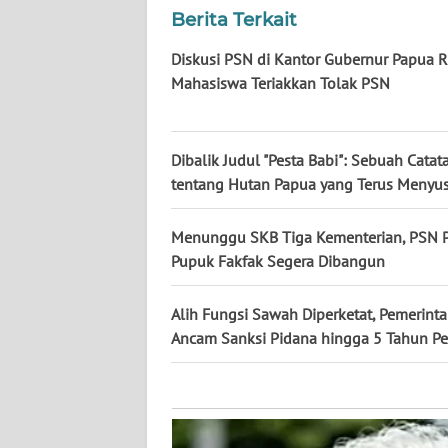
KALTARA
Berita Terkait
WN
Diskusi PSN di Kantor Gubernur Papua R
KALSEL
Mahasiswa Teriakkan Tolak PSN
WN
KALTIM
Dibalik Judul "Pesta Babi": Sebuah Catat
tentang Hutan Papua yang Terus Menyu
WN
SULSEL
Menunggu SKB Tiga Kementerian, PSN P
Pupuk Fakfak Segera Dibangun
WN
GORONTALO
Alih Fungsi Sawah Diperketat, Pemerint
Ancam Sanksi Pidana hingga 5 Tahun Pe
WN
SULUT
WN
MALUKU