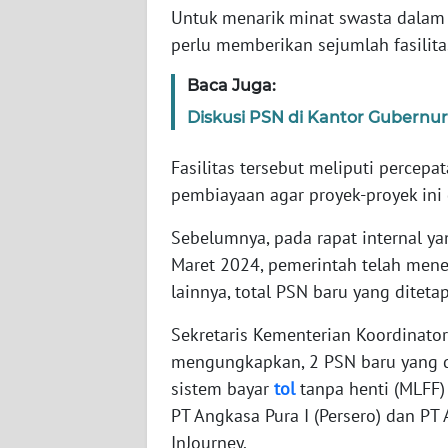
SERAMBI
Untuk menarik minat swasta dalam 
perlu memberikan sejumlah fasilit
WN
Baca Juga:
JAMBI
Diskusi PSN di Kantor Gubernu
WN
SULTRA
Fasilitas tersebut meliputi percepat
pembiayaan agar proyek-proyek ini 
WN
Sebelumnya, pada rapat internal y
NTB
Maret 2024, pemerintah telah me
WN
lainnya, total PSN baru yang ditet
SULTENG
Sekretaris Kementerian Koordinat
mengungkapkan, 2 PSN baru yang d
WN
SULBAR
sistem bayar
tol
tanpa henti (MLFF)
PT Angkasa Pura I (Persero) dan PT
WN
InJourney.