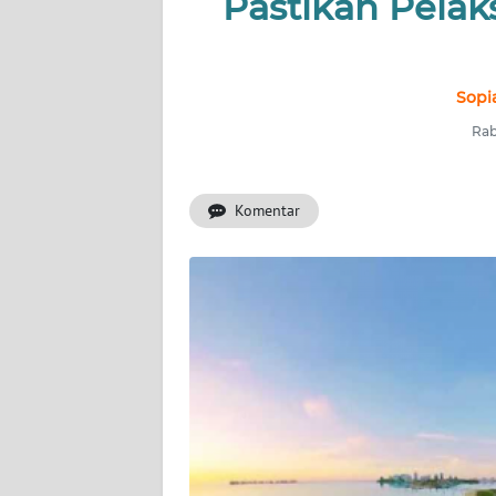
Pastikan Pela
INDEKS
BERITA
KONTAK
Sopi
KAMI
Rab
INFO
IKLAN
Komentar
TENTANG
KAMI
PEDOMAN
MEDIA
SIBER
REDAKSI