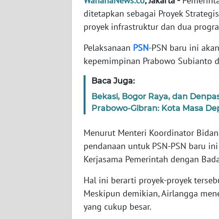
WahanaNews.co
, Jakarta -
Pemerinta
ditetapkan sebagai Proyek Strategis 
WN
proyek infrastruktur dan dua progr
NTT
Pelaksanaan
PSN
-PSN baru ini aka
kepemimpinan Prabowo Subianto d
WN
KEPRI
Baca Juga:
Bekasi, Bogor Raya, dan Denpa
WN
PAPUA
Prabowo-Gibran: Kota Masa De
Menurut Menteri Koordinator Bidan
WN
PAPUA
pendanaan untuk PSN-PSN baru ini 
BARAT
Kerjasama Pemerintah dengan Bada
Hal ini berarti proyek-proyek ters
WN
RIAU
Meskipun demikian, Airlangga mene
yang cukup besar.
WN