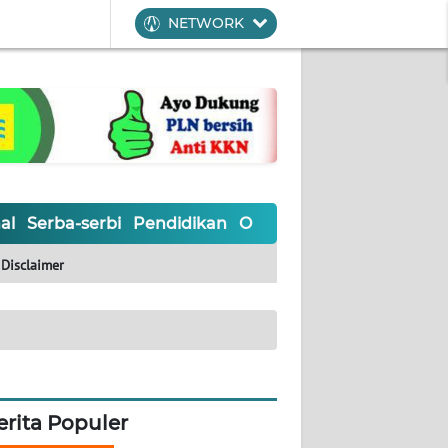
NETWORK
al
Serba-serbi
Pendidikan
Olahraga
Opini
Editoria
Disclaimer
erita Populer