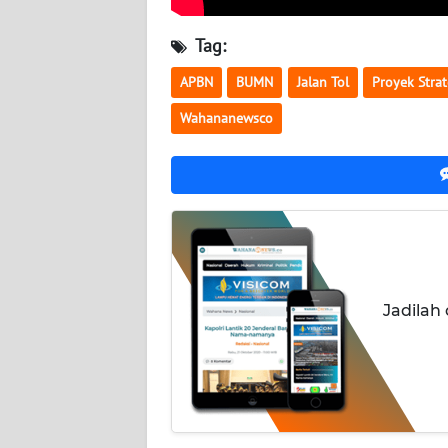
NUSANTARA
Tag:
WN
JOGJA
APBN
BUMN
Jalan Tol
Proyek Strat
Wahananewsco
WN
JATIM
WN
BALI
WN
KALBAR
Jadilah
WN
KALTENG
WN