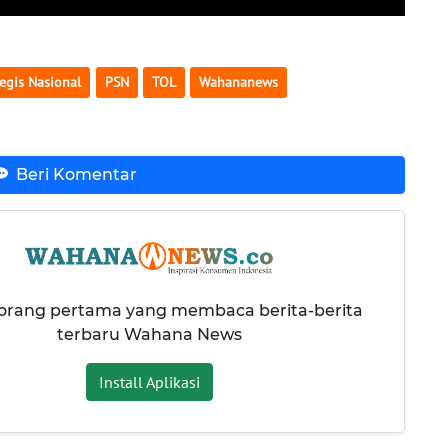
egis Nasional
PSN
TOL
Wahananews
Beri Komentar
 orang pertama yang membaca berita-berita
terbaru Wahana News
Install Aplikasi