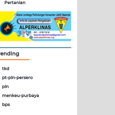
Pertanian
rending
tkd
pt-pln-persero
pln
menkeu-purbaya
bps