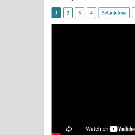
BABEL
1
2
3
4
Selanjutnya
WN
SUMBAR
WN
SUMSEL
WN
BENGKULU
WN
LAMPUNG
WN
JATENG
WN