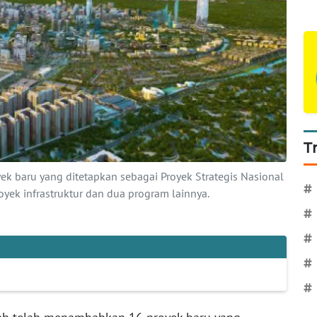
T
k baru yang ditetapkan sebagai Proyek Strategis Nasional
#
proyek infrastruktur dan dua program lainnya.
#
#
#
#