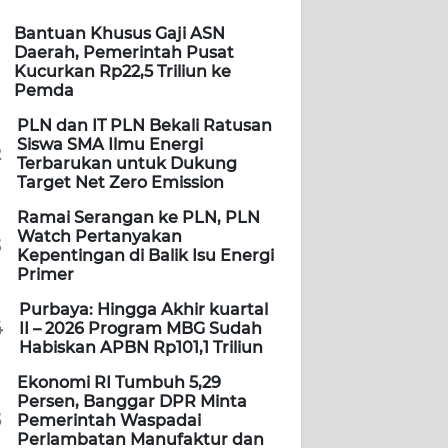
Bantuan Khusus Gaji ASN
Daerah, Pemerintah Pusat
Kucurkan Rp22,5 Triliun ke
Pemda
PLN dan IT PLN Bekali Ratusan
Siswa SMA Ilmu Energi
2
Terbarukan untuk Dukung
Target Net Zero Emission
Ramai Serangan ke PLN, PLN
Watch Pertanyakan
3
Kepentingan di Balik Isu Energi
Primer
Purbaya: Hingga Akhir kuartal
4
II – 2026 Program MBG Sudah
Habiskan APBN Rp101,1 Triliun
Ekonomi RI Tumbuh 5,29
Persen, Banggar DPR Minta
5
Pemerintah Waspadai
Perlambatan Manufaktur dan