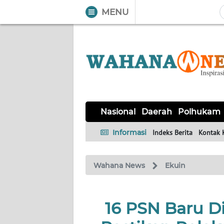
MENU
WAHANA
Tutup
TV
NASIONAL
DAERAH
POLHUKAM
KRIMINAL
EKUIN
SAINS-
KESEHATAN
INTERNASIONAL
Nasional
Daerah
Polhukam
TEKNO
Informasi
Indeks Berita
Kontak 
SERBA-
PENDIDIKAN
OLAHRAGA
OPINI
SERBI
Wahana News
Ekuin
EDITORIAL
16 PSN Baru D
Informasi