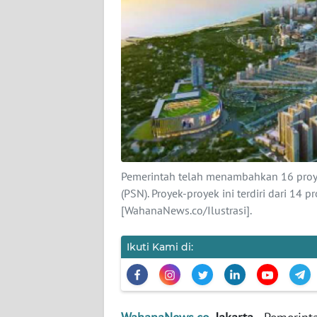
KARIR
DISCLAIMER
Wahana
News
Regional
WN
SUMUT
Pemerintah telah menambahkan 16 proye
(PSN). Proyek-proyek ini terdiri dari 14 
WN
[WahanaNews.co/Ilustrasi].
JAKARTA
Ikuti Kami di:
WN
JABAR
WN
BANTEN