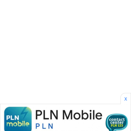
CILEUNGSI
NEWS
BERKAT
NEWS
BERAMPU
NEWS
ANUGERAH
NEWS
AKHLAK
ID
X
PERAPKI
NEWS