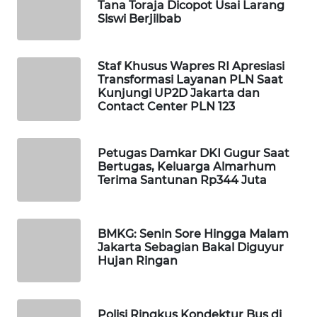
Tana Toraja Dicopot Usai Larang
Wahana
Siswi Berjilbab
Media
Group
Staf Khusus Wapres RI Apresiasi
WAHANA
Transformasi Layanan PLN Saat
NEWS
Kunjungi UP2D Jakarta dan
Contact Center PLN 123
WAHANA
TANI
Petugas Damkar DKI Gugur Saat
Bertugas, Keluarga Almarhum
Terima Santunan Rp344 Juta
WAHANA
ADVOKAT
WAHANA
BMKG: Senin Sore Hingga Malam
Jakarta Sebagian Bakal Diguyur
INFRASTRUKTUR
Hujan Ringan
WAHANA
KONSUMEN
Polisi Ringkus Kondektur Bus di