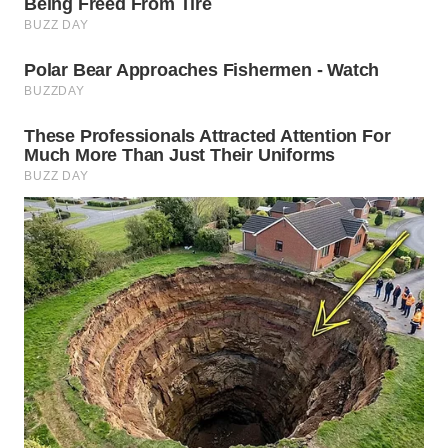
WN
PRIANGAN
TIMUR
WN
SEMARANG
WN
SOLO
WN
BOROBUDUR
WN
MADURA
WN
SURABAYA