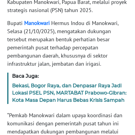
Kabupaten Manokwari, Papua Barat, melalui proyek
Informasi
strategis nasional (PSN) tahun 2025.
INDEKS
BERITA
Bupati
Manokwari
Hermus Indou di Manokwari,
Selasa (21/10/2025), mengatakan dukungan
KONTAK
tersebut merupakan bentuk perhatian besar
KAMI
pemerintah pusat terhadap percepatan
pembangunan daerah, khususnya di sektor
INFO
infrastruktur jalan, jembatan dan irigasi.
IKLAN
Baca Juga:
TENTANG
Bekasi, Bogor Raya, dan Denpasar Raya Jadi
KAMI
Lokasi PSEL PSN, MARTABAT Prabowo-Gibran:
Kota Masa Depan Harus Bebas Krisis Sampah
PEDOMAN
MEDIA
“Pemkab Manokwari dalam upaya koordinasi dan
SIBER
komunikasi dengan pemerintah pusat tahun ini
mendapatkan dukungan pembangunan melalui
REDAKSI