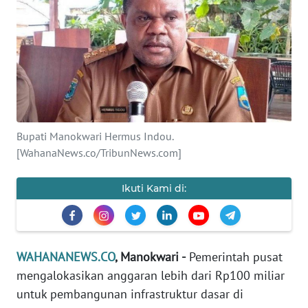
SAINS-TEKNO
KESEHATAN
INTERNASIONAL
SERBA-SERBI
Bupati Manokwari Hermus Indou.
[WahanaNews.co/TribunNews.com]
PENDIDIKAN
Ikuti Kami di:
OLAHRAGA
OPINI
WAHANANEWS.CO
, Manokwari -
Pemerintah pusat
mengalokasikan anggaran lebih dari Rp100 miliar
EDITORIAL
untuk pembangunan infrastruktur dasar di