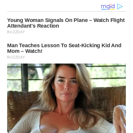
WN
KALTARA
WN
KALSEL
WN
KALTIM
WN
SULSEL
WN
GORONTALO
WN
SULUT