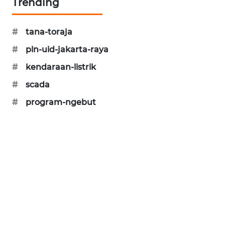
Trending
MAWAKA
ID
#
tana-toraja
#
pln-uid-jakarta-raya
MARTABAT
NET
#
kendaraan-listrik
#
scada
PLN
#
WATCH
program-ngebut
MKLI
LPKKI
LKKI
KOPEKLIN