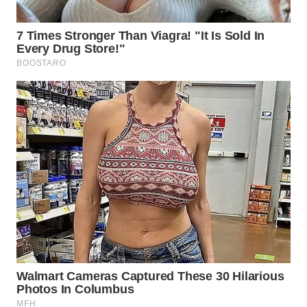
WN
MALUKU
WN
MALUT
WN
DAIRI
WN
DANAU
TOBA
WN
NIAS
WN
LANGKAT