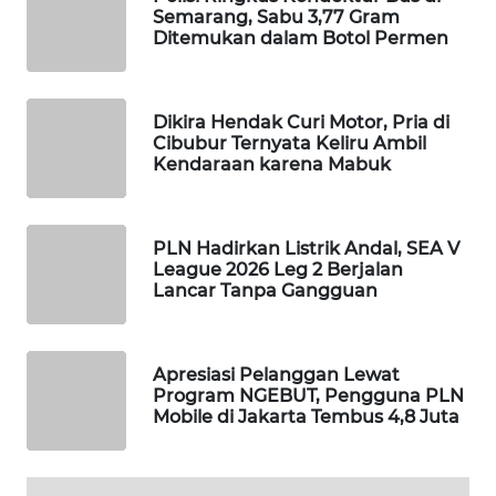
Semarang, Sabu 3,77 Gram
WAHANA
Ditemukan dalam Botol Permen
LISTRIK
WAHANA
Dikira Hendak Curi Motor, Pria di
TRAVEL
Cibubur Ternyata Keliru Ambil
Kendaraan karena Mabuk
WAHANA
TV
PLN Hadirkan Listrik Andal, SEA V
League 2026 Leg 2 Berjalan
WAHANANEWS
Lancar Tanpa Gangguan
ID
WAHANANEWS
Apresiasi Pelanggan Lewat
CO ID
Program NGEBUT, Pengguna PLN
Mobile di Jakarta Tembus 4,8 Juta
WAHANANEWS
NET