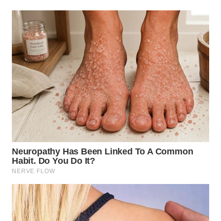
WN
TAPANULI
SELATAN
WN
TANJUNG
LESUNG
WN
KARO
WN
SIMALUNGUN
WN
LABUHANBATU
WN