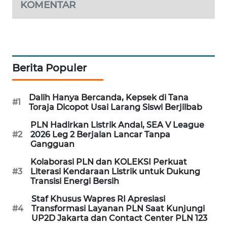
KOMENTAR
WAHANA
SPORT
WAHANA
UMKM
Berita Populer
WAHANA
Dalih Hanya Bercanda, Kepsek di Tana
SELEB
#1
Toraja Dicopot Usai Larang Siswi Berjilbab
PLN Hadirkan Listrik Andal, SEA V League
WAHANA
#2
2026 Leg 2 Berjalan Lancar Tanpa
PERSONA
Gangguan
Kolaborasi PLN dan KOLEKSI Perkuat
WAHANA
#3
Literasi Kendaraan Listrik untuk Dukung
OTOMOTIF
Transisi Energi Bersih
Staf Khusus Wapres RI Apresiasi
WAHANA
#4
Transformasi Layanan PLN Saat Kunjungi
HEALTH
UP2D Jakarta dan Contact Center PLN 123