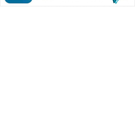
SONYA
ASA
NEWS
WAHANA MEDIA GROUP
|
|
|
WAHANA NEWS co
WAHANA TANI
WAHANA ADVOKAT
|
|
WAHANA INFRASTRUKTUR
WAHANA KONSUMEN
|
|
|
WAHANA LISTRIK
WAHANA TRAVEL
WAHANA TV
|
|
|
WAHANANEWS id
WAHANANEWS CO ID
WAHANANEWS NET
|
|
|
WAHANA SPORT ID
Wahana UMKM
Wahana Seleb
|
|
|
Wahana Persona
Wahana Otomotif
Wahana Health
|
Wahana Desa Wisata
Lapak Wahana