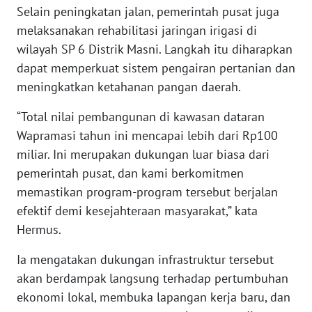
Selain peningkatan jalan, pemerintah pusat juga
WN
BANTEN
melaksanakan rehabilitasi jaringan irigasi di
wilayah SP 6 Distrik Masni. Langkah itu diharapkan
WN
dapat memperkuat sistem pengairan pertanian dan
NTT
meningkatkan ketahanan pangan daerah.
WN
“Total nilai pembangunan di kawasan dataran
KEPRI
Wapramasi tahun ini mencapai lebih dari Rp100
miliar. Ini merupakan dukungan luar biasa dari
WN
pemerintah pusat, dan kami berkomitmen
PAPUA
memastikan program-program tersebut berjalan
efektif demi kesejahteraan masyarakat,” kata
WN
Hermus.
PAPUA
BARAT
Ia mengatakan dukungan infrastruktur tersebut
akan berdampak langsung terhadap pertumbuhan
WN
ekonomi lokal, membuka lapangan kerja baru, dan
RIAU