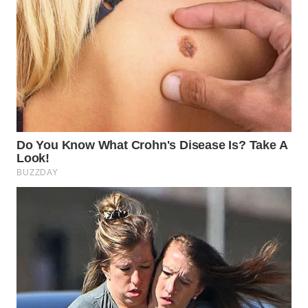
TAPANULI
TENGAH
WN DELI
SERDANG
WN
TEBING
TINGGI
WN
PAKPAK
WN
KARAWANG
WN
BEKASI