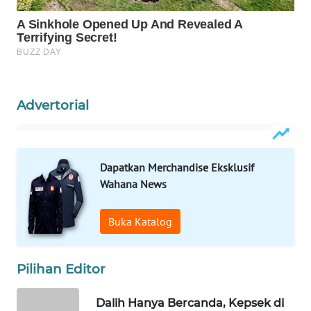
WN
NATUNA
WN
BINTAN
Advertorial
WN
MANDALIKA
Dapatkan Merchandise Eksklusif
WN
Wahana News
LIKUPANG
Buka Katalog
WN
LABUANBAJO
Pilihan Editor
WN
BORNEO
Dalih Hanya Bercanda, Kepsek di