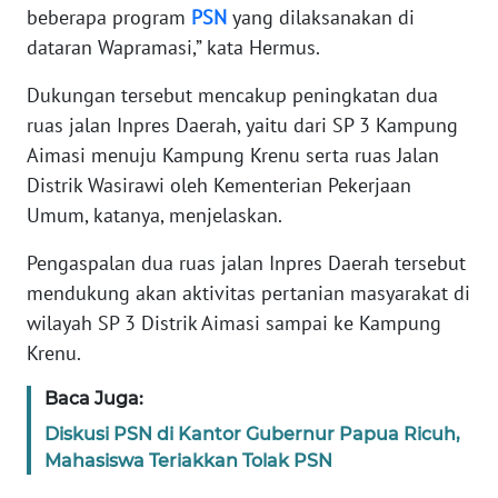
beberapa program
PSN
yang dilaksanakan di
dataran Wapramasi,” kata Hermus.
KARIR
Dukungan tersebut mencakup peningkatan dua
DISCLAIMER
ruas jalan Inpres Daerah, yaitu dari SP 3 Kampung
Aimasi menuju Kampung Krenu serta ruas Jalan
Wahana
Distrik Wasirawi oleh Kementerian Pekerjaan
News
Regional
Umum, katanya, menjelaskan.
Pengaspalan dua ruas jalan Inpres Daerah tersebut
WN
mendukung akan aktivitas pertanian masyarakat di
SUMUT
wilayah SP 3 Distrik Aimasi sampai ke Kampung
Krenu.
WN
JAKARTA
Baca Juga:
Diskusi PSN di Kantor Gubernur Papua Ricuh,
WN
JABAR
Mahasiswa Teriakkan Tolak PSN