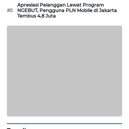
Apresiasi Pelanggan Lewat Program
WAHANA
#5
NGEBUT, Pengguna PLN Mobile di Jakarta
DESA
Tembus 4,8 Juta
WISATA
LAPAK
WAHANA
Wahana
Network
KONSUMEN
LISTRIK
MASYARAKAT
KELISTRIKAN
WALINKI
ID