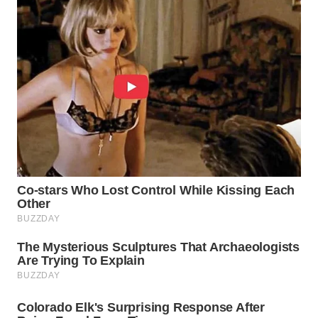
WN
INDRAMAYU
WN
KUNINGAN
WN
MAJALENGKA
WN
SUBANG
WN
SUKABUMI
WN
PURWAKARTA