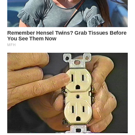
WN
BOGOR
WN
DEPOK
WN
TAPANULI
UTARA
WN
SAMOSIR
WN
PADANG
LAWAS