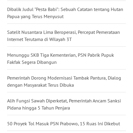
WN
Dibalik Judul "Pesta Babi": Sebuah Catatan tentang Hutan
NUSANTARA
Papua yang Terus Menyusut
WN
Satelit Nusantara Lima Beroperasi, Percepat Pemerataan
JOGJA
Internet Terutama di Wilayah 3T
WN
Menunggu SKB Tiga Kementerian, PSN Pabrik Pupuk
JATIM
Fakfak Segera Dibangun
WN
Pemerintah Dorong Modernisasi Tambak Pantura, Dialog
BALI
dengan Masyarakat Terus Dibuka
WN
Alih Fungsi Sawah Diperketat, Pemerintah Ancam Sanksi
KALBAR
Pidana hingga 5 Tahun Penjara
WN
50 Proyek Tol Masuk PSN Prabowo, 15 Ruas Ini Dikebut
KALTENG