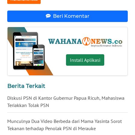
WN
BABEL
Beri Komentar
WN
SUMBAR
WN
Install Aplikasi
SUMSEL
WN
BENGKULU
Berita Terkait
Diskusi PSN di Kantor Gubernur Papua Ricuh, Mahasiswa
WN
LAMPUNG
Teriakkan Tolak PSN
WN
Munculnya Dua Video Berbeda dari Mama Yasinta Sorot
JATENG
Tekanan terhadap Penolak PSN di Merauke