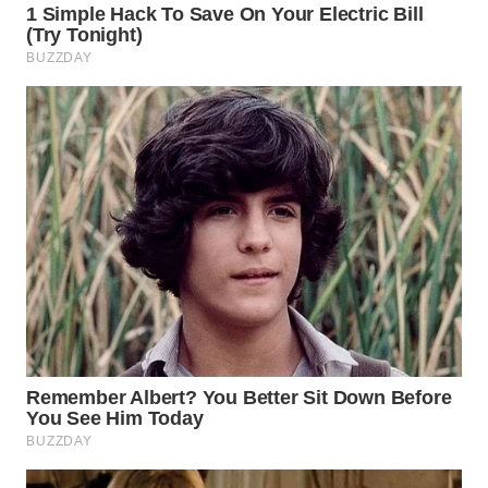
WN
SUMEDANG
WN
CIANJUR
WN
KEPULAUAN
SERIBU
WN
TANGERANG
WN
BINJAI
WN
CIREBON