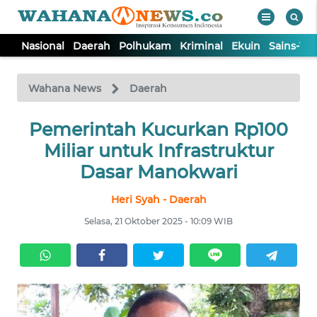
Nasional
Daerah
Polhukam
Kriminal
Ekuin
Sains-Te
WAHANA
Tutup
TV
Wahana News
Daerah
NASIONAL
Pemerintah Kucurkan Rp100
Miliar untuk Infrastruktur
DAERAH
Dasar Manokwari
Heri Syah - Daerah
POLHUKAM
Selasa, 21 Oktober 2025 - 10:09 WIB
KRIMINAL
EKUIN