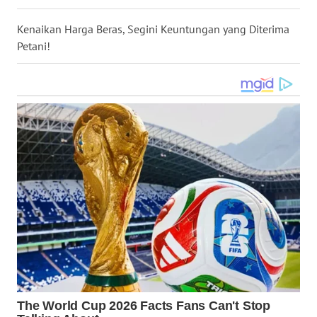
WN
Kenaikan Harga Beras, Segini Keuntungan yang Diterima
NUSANTARA
Petani!
WN
JOGJA
WN
JATIM
WN
BALI
WN
KALBAR
WN
KALTENG