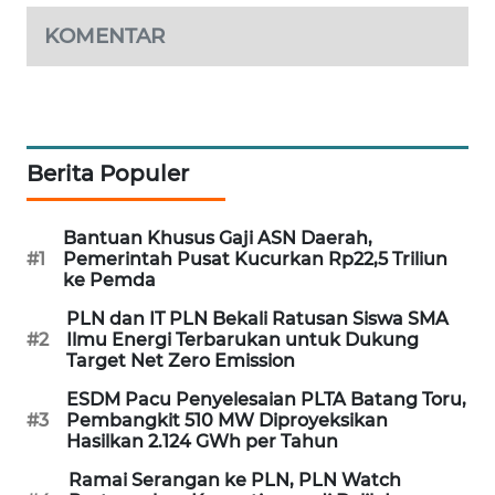
KOMENTAR
MAWAKA
ID
MARTABAT
NET
Berita Populer
PLN
WATCH
Bantuan Khusus Gaji ASN Daerah,
#1
Pemerintah Pusat Kucurkan Rp22,5 Triliun
ke Pemda
MKLI
PLN dan IT PLN Bekali Ratusan Siswa SMA
#2
Ilmu Energi Terbarukan untuk Dukung
LPKKI
Target Net Zero Emission
ESDM Pacu Penyelesaian PLTA Batang Toru,
LKKI
#3
Pembangkit 510 MW Diproyeksikan
Hasilkan 2.124 GWh per Tahun
KOPEKLIN
Ramai Serangan ke PLN, PLN Watch