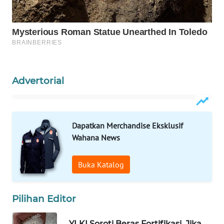
WAHANA
LISTRIK
WAHANA
TRAVEL
Advertorial
WAHANA
TV
Dapatkan Merchandise Eksklusif
WAHANANEWS
ID
Wahana News
WAHANANEWS
Buka Katalog
CO ID
Pilihan Editor
WAHANANEWS
NET
YLKI Soroti Beras Fortifikasi, Jika