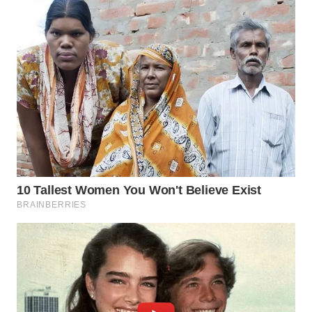
WN
BOGOR
WN
DEPOK
WN
TAPANULI
UTARA
WN
SAMOSIR
WN
PADANG
LAWAS