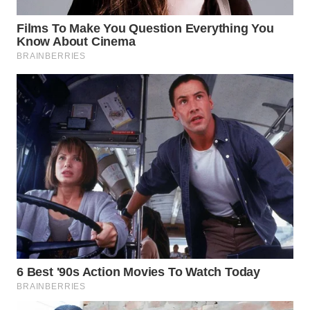
TAPANULI
TENGAH
WN DELI
SERDANG
WN
TEBING
TINGGI
WN
PAKPAK
WN
KARAWANG
WN
BEKASI