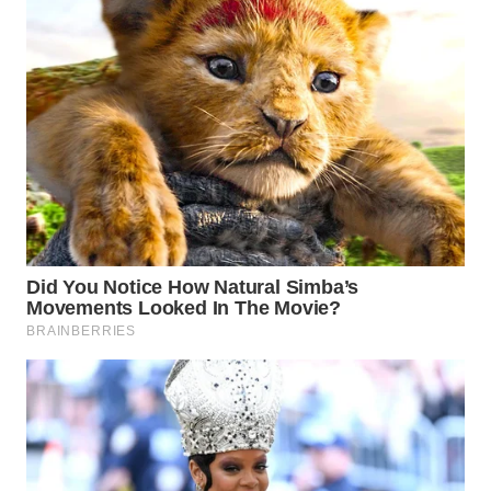
WN
NATUNA
WN
BINTAN
WN
MANDALIKA
WN
LIKUPANG
WN
LABUANBAJO
WN
BORNEO