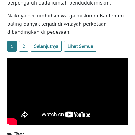
berpengaruh pada jumlah penduduk miskin.
WN
BANTEN
Naiknya pertumbuhan warga miskin di Banten ini
paling banyak terjadi di wilayah perkotaan
WN
dibandingkan di pedesaan.
NTT
1
2
Selanjutnya
Lihat Semua
WN
KEPRI
WN
PAPUA
WN
PAPUA
BARAT
WN
RIAU
Tag: