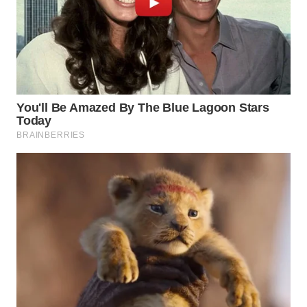
WN
SUMEDANG
WN
CIANJUR
WN
KEPULAUAN
SERIBU
WN
TANGERANG
WN
BINJAI
WN
CIREBON