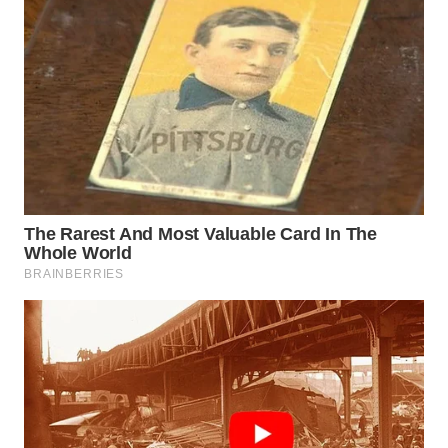
WN
MALUKU
WN
MALUT
WN
DAIRI
WN
DANAU
TOBA
WN
NIAS
WN
LANGKAT