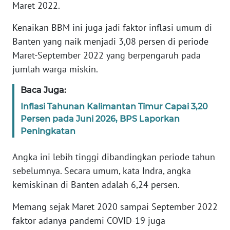
Maret 2022.
KARIR
Kenaikan BBM ini juga jadi faktor inflasi umum di
Banten yang naik menjadi 3,08 persen di periode
DISCLAIMER
Maret-September 2022 yang berpengaruh pada
jumlah warga miskin.
Wahana
News
Baca Juga:
Regional
Inflasi Tahunan Kalimantan Timur Capai 3,20
Persen pada Juni 2026, BPS Laporkan
WN
Peningkatan
SUMUT
Angka ini lebih tinggi dibandingkan periode tahun
WN
sebelumnya. Secara umum, kata Indra, angka
JAKARTA
kemiskinan di Banten adalah 6,24 persen.
WN
Memang sejak Maret 2020 sampai September 2022
JABAR
faktor adanya pandemi COVID-19 juga