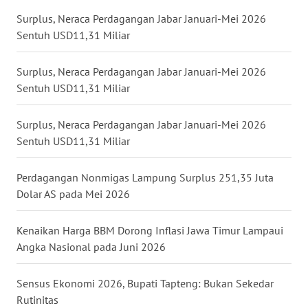
Surplus, Neraca Perdagangan Jabar Januari-Mei 2026
WN
Sentuh USD11,31 Miliar
BABEL
Surplus, Neraca Perdagangan Jabar Januari-Mei 2026
WN
SUMBAR
Sentuh USD11,31 Miliar
WN
Surplus, Neraca Perdagangan Jabar Januari-Mei 2026
SUMSEL
Sentuh USD11,31 Miliar
WN
Perdagangan Nonmigas Lampung Surplus 251,35 Juta
BENGKULU
Dolar AS pada Mei 2026
WN
Kenaikan Harga BBM Dorong Inflasi Jawa Timur Lampaui
LAMPUNG
Angka Nasional pada Juni 2026
WN
Sensus Ekonomi 2026, Bupati Tapteng: Bukan Sekedar
JATENG
Rutinitas