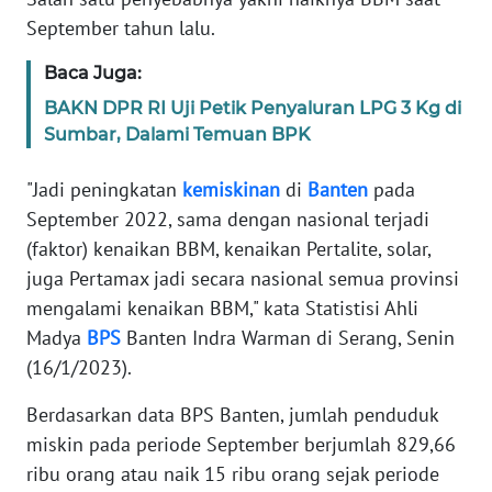
Informasi
September tahun lalu.
INDEKS
Baca Juga:
BERITA
BAKN DPR RI Uji Petik Penyaluran LPG 3 Kg di
Sumbar, Dalami Temuan BPK
KONTAK
KAMI
"Jadi peningkatan
kemiskinan
di
Banten
pada
September 2022, sama dengan nasional terjadi
INFO
IKLAN
(faktor) kenaikan BBM, kenaikan Pertalite, solar,
juga Pertamax jadi secara nasional semua provinsi
TENTANG
mengalami kenaikan BBM," kata Statistisi Ahli
KAMI
Madya
BPS
Banten Indra Warman di Serang, Senin
(16/1/2023).
PEDOMAN
MEDIA
Berdasarkan data BPS Banten, jumlah penduduk
SIBER
miskin pada periode September berjumlah 829,66
ribu orang atau naik 15 ribu orang sejak periode
REDAKSI