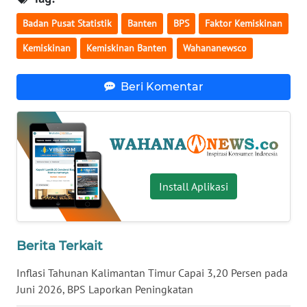
WN
Badan Pusat Statistik
Banten
BPS
Faktor Kemiskinan
SERAMBI
Kemiskinan
Kemiskinan Banten
Wahananewsco
WN
Beri Komentar
JAMBI
WN
SULTRA
WN
Install Aplikasi
NTB
WN
SULTENG
Berita Terkait
Inflasi Tahunan Kalimantan Timur Capai 3,20 Persen pada
WN
Juni 2026, BPS Laporkan Peningkatan
SULBAR