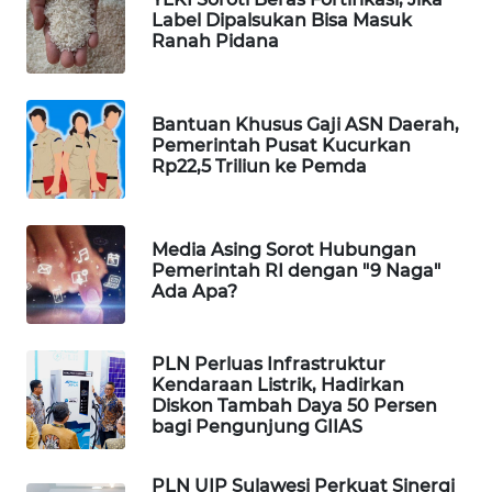
Label Dipalsukan Bisa Masuk
WAHANA
Ranah Pidana
SPORT
WAHANA
Bantuan Khusus Gaji ASN Daerah,
UMKM
Pemerintah Pusat Kucurkan
Rp22,5 Triliun ke Pemda
WAHANA
SELEB
Media Asing Sorot Hubungan
Pemerintah RI dengan "9 Naga"
WAHANA
Ada Apa?
PERSONA
WAHANA
PLN Perluas Infrastruktur
OTOMOTIF
Kendaraan Listrik, Hadirkan
Diskon Tambah Daya 50 Persen
bagi Pengunjung GIIAS
WAHANA
HEALTH
PLN UIP Sulawesi Perkuat Sinergi