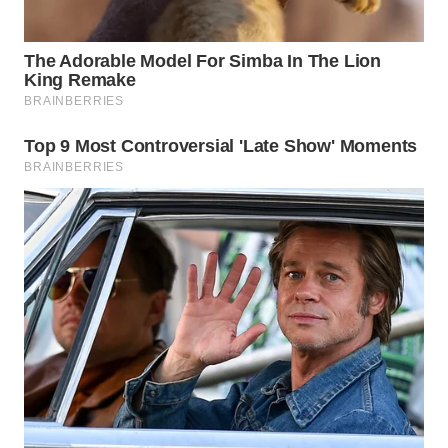
WN
INDRAMAYU
WN
KUNINGAN
WN
MAJALENGKA
WN
SUBANG
WN
SUKABUMI
WN
PURWAKARTA