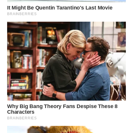
WN
PRIANGAN
TIMUR
WN
SEMARANG
WN
SOLO
WN
BOROBUDUR
WN
MADURA
WN
SURABAYA