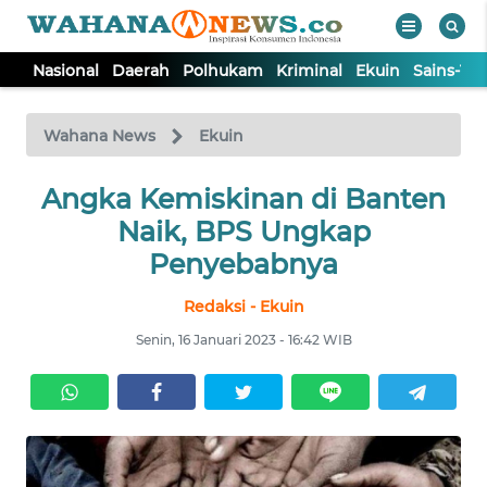
Nasional
Daerah
Polhukam
Kriminal
Ekuin
Sains-Te
WAHANA
Tutup
TV
Wahana News
Ekuin
NASIONAL
Angka Kemiskinan di Banten
Naik, BPS Ungkap
DAERAH
Penyebabnya
Redaksi - Ekuin
POLHUKAM
Senin, 16 Januari 2023 - 16:42 WIB
KRIMINAL
EKUIN