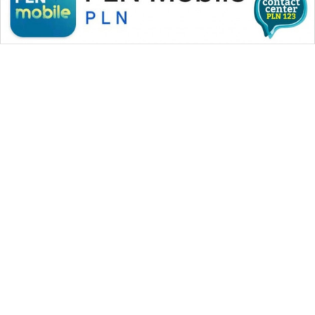
WAHANA MEDIA GROUP
|
|
|
WAHANA NEWS co
WAHANA TANI
WAHANA ADVOKAT
|
|
WAHANA INFRASTRUKTUR
WAHANA KONSUMEN
|
|
|
WAHANA LISTRIK
WAHANA TRAVEL
WAHANA TV
|
|
|
WAHANANEWS id
WAHANANEWS CO ID
WAHANANEWS NET
|
|
|
WAHANA SPORT ID
Wahana UMKM
Wahana Seleb
|
|
|
Wahana Persona
Wahana Otomotif
Wahana Health