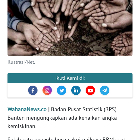
SAINS-TEKNO
KESEHATAN
INTERNASIONAL
SERBA-SERBI
Ilustrasi/Net.
PENDIDIKAN
Ikuti Kami di:
OLAHRAGA
OPINI
WahanaNews.co
|
Badan Pusat Statistik (BPS)
Banten mengungkapkan ada kenaikan angka
kemiskinan.
EDITORIAL
Salah satu penyebabnya yakni naiknya BBM saat