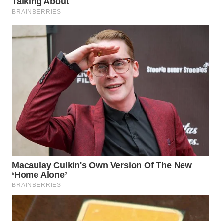
WN
KALTARA
WN
KALSEL
WN
KALTIM
WN
SULSEL
WN
GORONTALO
WN
SULUT