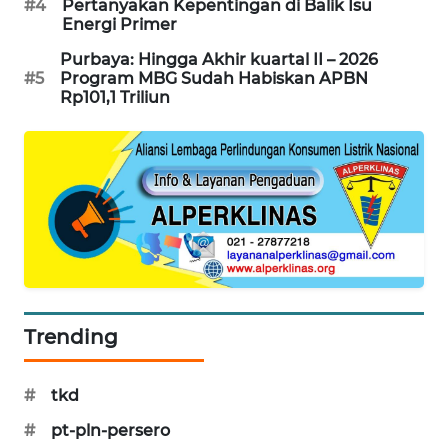
#4
Pertanyakan Kepentingan di Balik Isu
PORTAL
Energi Primer
KONSUMEN
Purbaya: Hingga Akhir kuartal II – 2026
#5
Program MBG Sudah Habiskan APBN
FORWAMKI
Rp101,1 Triliun
ALPERKLINAS
FORJASIDA
TAMBANG
NEWS
SITUNGIR
Trending
NEWS
#
tkd
SIDIKALANG
NEWS
#
pt-pln-persero