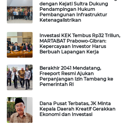
dengan Kejati Sultra Dukung
WAHANA
Pendampingan Hukum
DESA
Pembangunan Infrastruktur
WISATA
Ketenagalistrikan
LAPAK
Investasi KEK Tembus Rp32 Triliun,
WAHANA
MARTABAT Prabowo-Gibran:
Kepercayaan Investor Harus
Berbuah Lapangan Kerja
Wahana
Network
Berakhir 2041 Mendatang,
Freeport Resmi Ajukan
KONSUMEN
Perpanjangan Izin Tambang ke
LISTRIK
Pemerintah RI
MASYARAKAT
KELISTRIKAN
Dana Pusat Terbatas, JK Minta
Kepala Daerah Kreatif Gerakkan
Ekonomi dan Investasi
WALINKI
ID