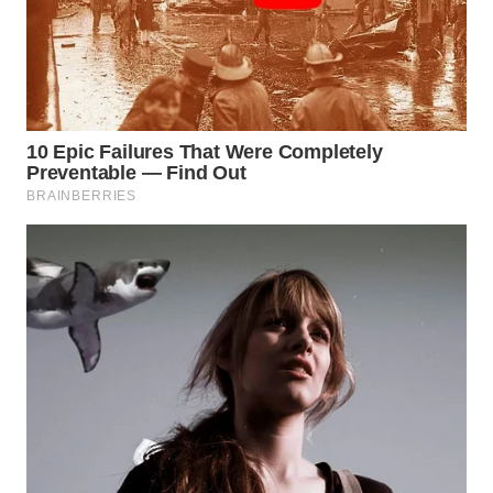
WN
TAPANULI
SELATAN
WN
TANJUNG
LESUNG
WN
KARO
WN
SIMALUNGUN
WN
LABUHANBATU
WN