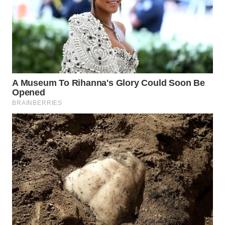
Wahana
Media
Group
WAHANA
NEWS
WAHANA
TANI
WAHANA
ADVOKAT
WAHANA
INFRASTRUKTUR
WAHANA
KONSUMEN