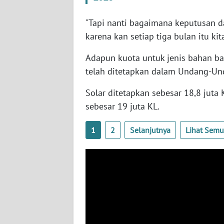
SERAMBI
"Tapi nanti bagaimana keputusan da
WN
karena kan setiap tiga bulan itu kita
JAMBI
Adapun kuota untuk jenis bahan bak
telah ditetapkan dalam Undang-U
WN
SULTRA
Solar ditetapkan sebesar 18,8 juta K
sebesar 19 juta KL.
WN
NTB
1
2
Selanjutnya
Lihat Sem
WN
SULTENG
WN
SULBAR
WN