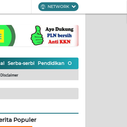
NETWORK
al
Serba-serbi
Pendidikan
Olahraga
Opini
Editoria
Disclaimer
erita Populer