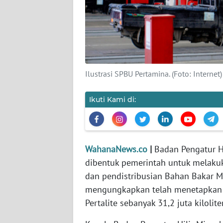
KARIR
DISCLAIMER
Wahana
News
Ilustrasi SPBU Pertamina. (Foto: Internet)
Regional
Ikuti Kami di:
WN
SUMUT
WN
WahanaNews.co
|
Badan Pengatur H
JAKARTA
dibentuk pemerintah untuk melaku
WN
dan pendistribusian Bahan Bakar 
JABAR
mengungkapkan telah menetapkan k
Pertalite sebanyak 31,2 juta kilolit
WN
BANTEN