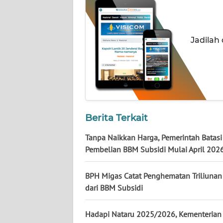
NUSANTARA
WN
JOGJA
Jadilah
WN
JATIM
WN
BALI
Berita Terkait
Tanpa Naikkan Harga, Pemerintah Batasi
WN
Pembelian BBM Subsidi Mulai April 202
KALBAR
BPH Migas Catat Penghematan Triliunan
WN
KALTENG
dari BBM Subsidi
WN
Hadapi Nataru 2025/2026, Kementeria