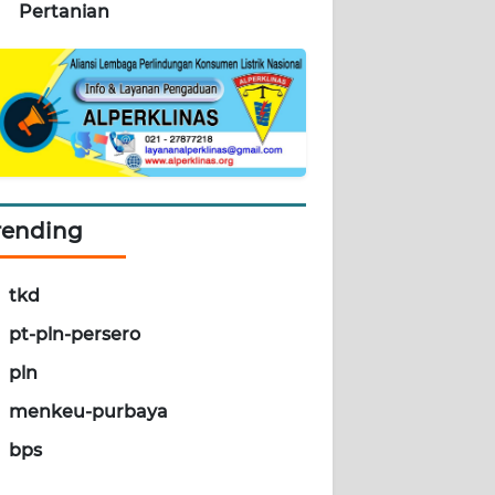
Pertanian
rending
tkd
pt-pln-persero
pln
menkeu-purbaya
bps