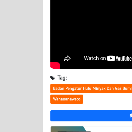
BABEL
WN
SUMBAR
WN
SUMSEL
WN
BENGKULU
Tag:
WN
Badan Pengatur Hulu Minyak Dan Gas Bumi
LAMPUNG
Wahananewsco
WN
JATENG
WN