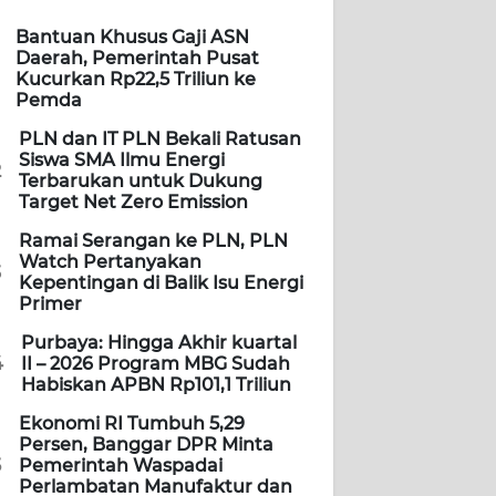
Bantuan Khusus Gaji ASN
Daerah, Pemerintah Pusat
Kucurkan Rp22,5 Triliun ke
Pemda
PLN dan IT PLN Bekali Ratusan
Siswa SMA Ilmu Energi
2
Terbarukan untuk Dukung
Target Net Zero Emission
Ramai Serangan ke PLN, PLN
Watch Pertanyakan
3
Kepentingan di Balik Isu Energi
Primer
Purbaya: Hingga Akhir kuartal
4
II – 2026 Program MBG Sudah
Habiskan APBN Rp101,1 Triliun
Ekonomi RI Tumbuh 5,29
Persen, Banggar DPR Minta
5
Pemerintah Waspadai
Perlambatan Manufaktur dan