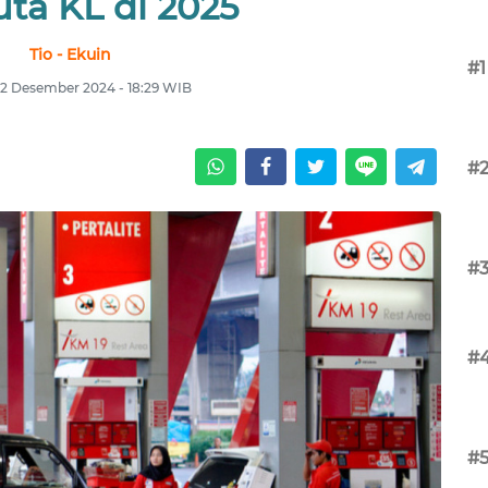
Juta KL di 2025
Tio - Ekuin
#1
12 Desember 2024 - 18:29 WIB
#
#
#
#