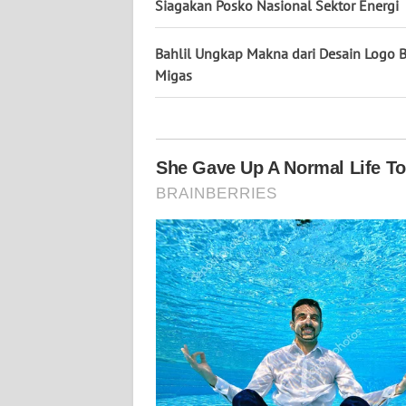
KALTARA
Siagakan Posko Nasional Sektor Energi
WN
Bahlil Ungkap Makna dari Desain Logo 
KALSEL
Migas
WN
KALTIM
WN
SULSEL
WN
GORONTALO
WN
SULUT
WN
MALUKU