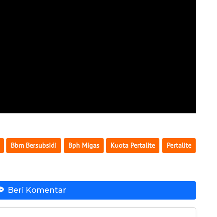
Bbm Bersubsidi
Bph Migas
Kuota Pertalite
Pertalite
Beri Komentar