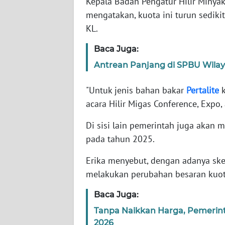
Kepala Badan Pengatur Hilir Minya
mengatakan, kuota ini turun sediki
WN
KL.
NTT
Baca Juga:
WN
Antrean Panjang di SPBU Wila
KEPRI
"Untuk jenis bahan bakar
Pertalite
k
WN
acara Hilir Migas Conference, Expo
PAPUA
Di sisi lain pemerintah juga akan
WN
pada tahun 2025.
PAPUA
BARAT
Erika menyebut, dengan adanya ske
melakukan perubahan besaran kuot
WN
Baca Juga:
RIAU
Tanpa Naikkan Harga, Pemerint
WN
2026