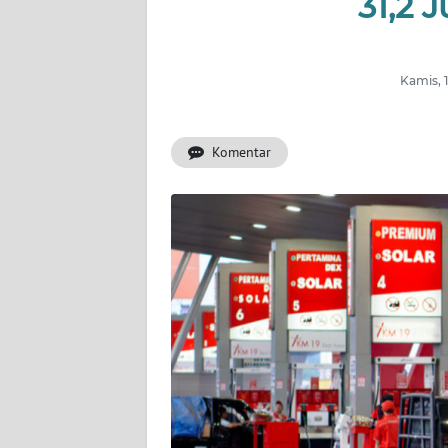
31,2 
INDEKS
BERITA
Kamis, 
KONTAK
KAMI
Komentar
INFO
IKLAN
TENTANG
KAMI
PEDOMAN
MEDIA
SIBER
REDAKSI