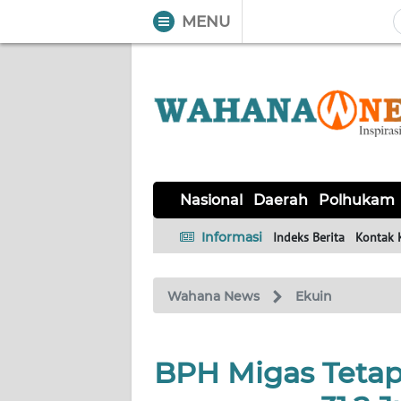
MENU
WAHANA
Tutup
TV
NASIONAL
DAERAH
POLHUKAM
KRIMINAL
EKUIN
SAINS-
KESEHATAN
INTERNASIONAL
Nasional
Daerah
Polhukam
TEKNO
Informasi
Indeks Berita
Kontak 
SERBA-
PENDIDIKAN
OLAHRAGA
OPINI
SERBI
Wahana News
Ekuin
EDITORIAL
BPH Migas Tetap
Informasi