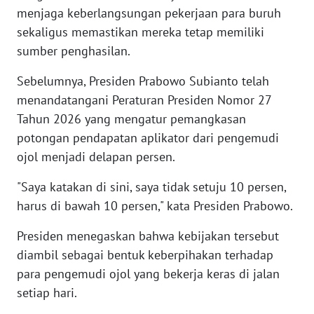
menjaga keberlangsungan pekerjaan para buruh
WN
sekaligus memastikan mereka tetap memiliki
SERAMBI
sumber penghasilan.
WN
Sebelumnya, Presiden Prabowo Subianto telah
JAMBI
menandatangani Peraturan Presiden Nomor 27
Tahun 2026 yang mengatur pemangkasan
WN
potongan pendapatan aplikator dari pengemudi
SULTRA
ojol menjadi delapan persen.
WN
"Saya katakan di sini, saya tidak setuju 10 persen,
NTB
harus di bawah 10 persen," kata Presiden Prabowo.
WN
Presiden menegaskan bahwa kebijakan tersebut
SULTENG
diambil sebagai bentuk keberpihakan terhadap
para pengemudi ojol yang bekerja keras di jalan
WN
setiap hari.
SULBAR