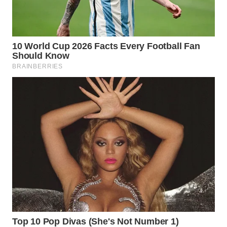
WN
NATUNA
WN
BINTAN
WN
MANDALIKA
WN
LIKUPANG
WN
LABUANBAJO
WN
BORNEO