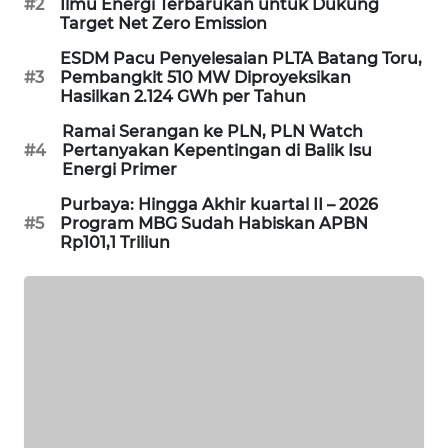
#2
Ilmu Energi Terbarukan untuk Dukung
Target Net Zero Emission
SIBARAGAS
NEWS
ESDM Pacu Penyelesaian PLTA Batang Toru,
#3
Pembangkit 510 MW Diproyeksikan
Hasilkan 2.124 GWh per Tahun
METRO
SIANTAR
Ramai Serangan ke PLN, PLN Watch
NEWS
#4
Pertanyakan Kepentingan di Balik Isu
Energi Primer
METRO
Purbaya: Hingga Akhir kuartal II – 2026
MEDAN
#5
Program MBG Sudah Habiskan APBN
NEWS
Rp101,1 Triliun
METRO
JAKARTA
NEWS
KRT
NEWS