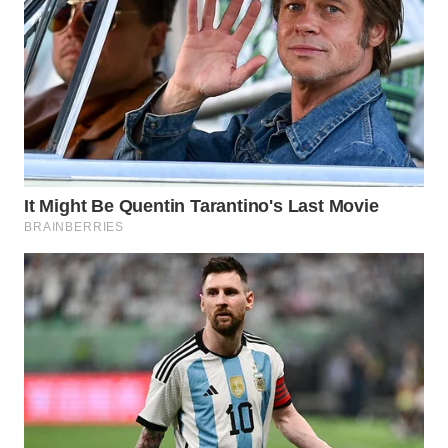
WN
PRIANGAN
TIMUR
WN
SEMARANG
WN
SOLO
WN
BOROBUDUR
WN
MADURA
WN
SURABAYA