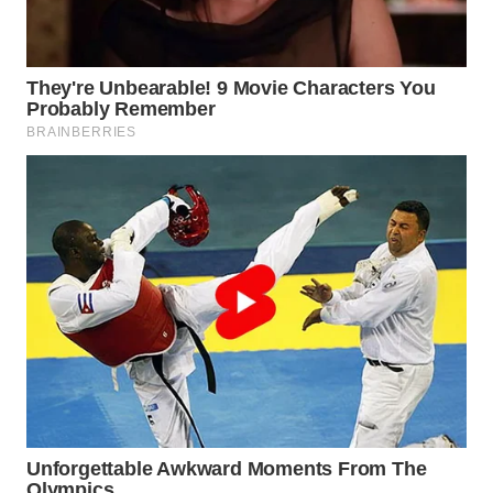
TAPANULI
TENGAH
WN DELI
SERDANG
WN
TEBING
TINGGI
WN
PAKPAK
WN
KARAWANG
WN
BEKASI