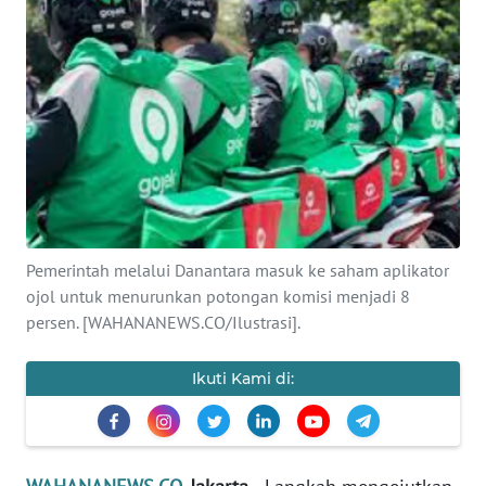
SAINS-TEKNO
KESEHATAN
INTERNASIONAL
SERBA-SERBI
PENDIDIKAN
Pemerintah melalui Danantara masuk ke saham aplikator
ojol untuk menurunkan potongan komisi menjadi 8
OLAHRAGA
persen. [WAHANANEWS.CO/Ilustrasi].
OPINI
Ikuti Kami di:
EDITORIAL