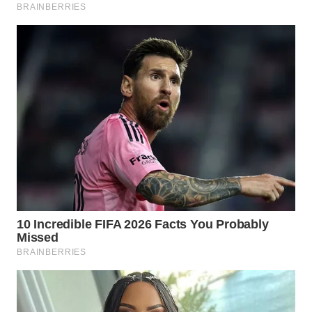
Wahana
Media
Group
WAHANA
NEWS
WAHANA
TANI
WAHANA
ADVOKAT
WAHANA
INFRASTRUKTUR
WAHANA
KONSUMEN