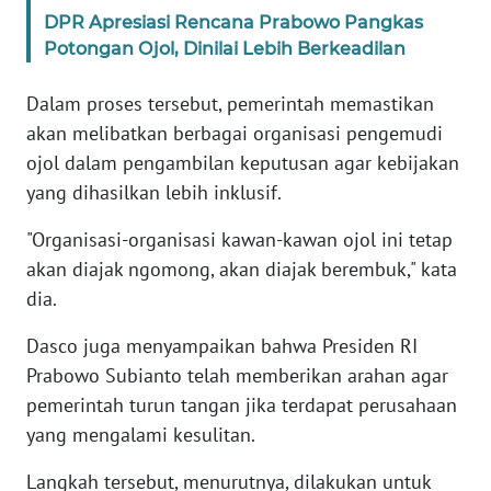
WN
DPR Apresiasi Rencana Prabowo Pangkas
BANTEN
Potongan Ojol, Dinilai Lebih Berkeadilan
WN
Dalam proses tersebut, pemerintah memastikan
NTT
akan melibatkan berbagai organisasi pengemudi
ojol dalam pengambilan keputusan agar kebijakan
WN
yang dihasilkan lebih inklusif.
KEPRI
"Organisasi-organisasi kawan-kawan ojol ini tetap
WN
akan diajak ngomong, akan diajak berembuk," kata
PAPUA
dia.
WN
Dasco juga menyampaikan bahwa Presiden RI
PAPUA
Prabowo Subianto telah memberikan arahan agar
BARAT
pemerintah turun tangan jika terdapat perusahaan
yang mengalami kesulitan.
WN
RIAU
Langkah tersebut, menurutnya, dilakukan untuk