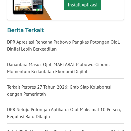
Install Aplikasi
WN
KALTARA
WN
Berita Terkait
KALSEL
DPR Apresiasi Rencana Prabowo Pangkas Potongan Ojol,
Dinilai Lebih Berkeadilan
WN
KALTIM
Danantara Masuk Ojol, MARTABAT Prabowo-Gibran:
Momentum Kedaulatan Ekonomi Digital
WN
SULSEL
Terkait Perpres 27 Tahun 2026: Grab Siap Kolaborasi
WN
dengan Pemerintah
GORONTALO
DPR Setuju Potongan Aplikator Ojol Maksimal 10 Persen,
WN
Regulasi Baru Ditagih
SULUT