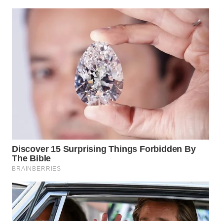
WN
INDRAMAYU
WN
KUNINGAN
WN
MAJALENGKA
WN
SUBANG
WN
SUKABUMI
WN
PURWAKARTA