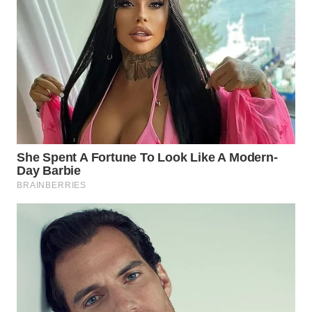
WAHANA
LISTRIK
WAHANA
TRAVEL
WAHANA
TV
WAHANANEWS
ID
WAHANANEWS
CO ID
WAHANANEWS
NET