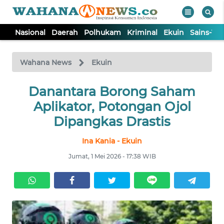
Nasional
Daerah
Polhukam
Kriminal
Ekuin
Sains-Te
WAHANA
Tutup
TV
Wahana News
Ekuin
NASIONAL
Danantara Borong Saham
Aplikator, Potongan Ojol
DAERAH
Dipangkas Drastis
Ina Kania - Ekuin
POLHUKAM
Jumat, 1 Mei 2026 - 17:38 WIB
KRIMINAL
EKUIN