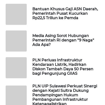
MAWAKA
Bantuan Khusus Gaji ASN Daerah,
ID
Pemerintah Pusat Kucurkan
Rp22,5 Triliun ke Pemda
MARTABAT
NET
Media Asing Sorot Hubungan
Pemerintah RI dengan "9 Naga"
PLN
Ada Apa?
WATCH
MKLI
PLN Perluas Infrastruktur
Kendaraan Listrik, Hadirkan
Diskon Tambah Daya 50 Persen
LPKKI
bagi Pengunjung GIIAS
LKKI
PLN UIP Sulawesi Perkuat Sinergi
dengan Kejati Sultra Dukung
Pendampingan Hukum
KOPEKLIN
Pembangunan Infrastruktur
Ketenagalistrikan