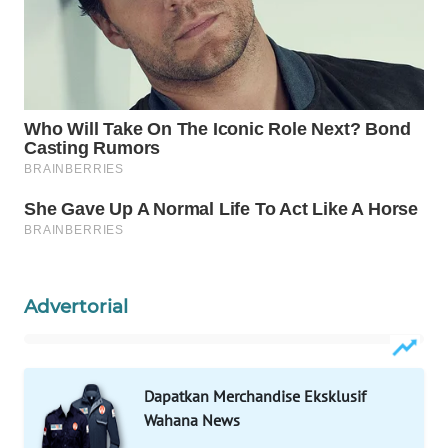
WAHANA
SPORT
WAHANA
UMKM
WAHANA
SELEB
WAHANA
PERSONA
Advertorial
WAHANA
OTOMOTIF
WAHANA
Dapatkan Merchandise Eksklusif
HEALTH
Wahana News