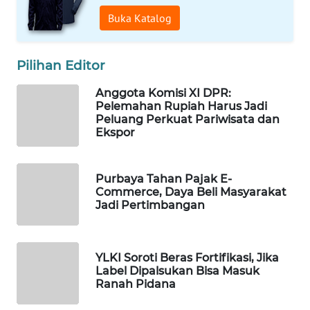
WAHANA
Buka Katalog
DESA
WISATA
Pilihan Editor
LAPAK
Anggota Komisi XI DPR:
WAHANA
Pelemahan Rupiah Harus Jadi
Peluang Perkuat Pariwisata dan
Wahana
Ekspor
Network
Purbaya Tahan Pajak E-
KONSUMEN
Commerce, Daya Beli Masyarakat
LISTRIK
Jadi Pertimbangan
MASYARAKAT
KELISTRIKAN
YLKI Soroti Beras Fortifikasi, Jika
Label Dipalsukan Bisa Masuk
WALINKI
Ranah Pidana
ID