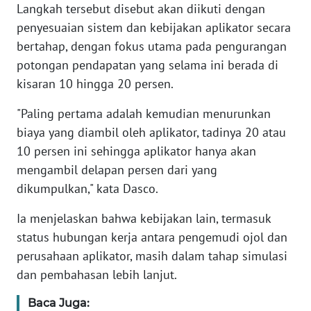
Langkah tersebut disebut akan diikuti dengan
penyesuaian sistem dan kebijakan aplikator secara
KARIR
bertahap, dengan fokus utama pada pengurangan
potongan pendapatan yang selama ini berada di
DISCLAIMER
kisaran 10 hingga 20 persen.
Wahana
"Paling pertama adalah kemudian menurunkan
News
biaya yang diambil oleh aplikator, tadinya 20 atau
Regional
10 persen ini sehingga aplikator hanya akan
WN
mengambil delapan persen dari yang
SUMUT
dikumpulkan," kata Dasco.
Ia menjelaskan bahwa kebijakan lain, termasuk
WN
JAKARTA
status hubungan kerja antara pengemudi ojol dan
perusahaan aplikator, masih dalam tahap simulasi
WN
dan pembahasan lebih lanjut.
JABAR
Baca Juga: