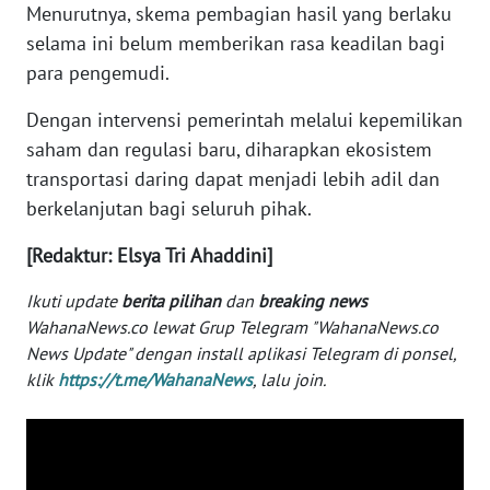
Menurutnya, skema pembagian hasil yang berlaku
WN
selama ini belum memberikan rasa keadilan bagi
BABEL
para pengemudi.
WN
Dengan intervensi pemerintah melalui kepemilikan
SUMBAR
saham dan regulasi baru, diharapkan ekosistem
transportasi daring dapat menjadi lebih adil dan
WN
berkelanjutan bagi seluruh pihak.
SUMSEL
[Redaktur: Elsya Tri Ahaddini]
WN
BENGKULU
Ikuti update
berita pilihan
dan
breaking news
WahanaNews.co lewat Grup Telegram "WahanaNews.co
News Update" dengan install aplikasi Telegram di ponsel,
WN
LAMPUNG
klik
https://t.me/WahanaNews
, lalu join.
WN
JATENG