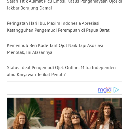
Salah Titik Alamat Picu Emosi, Kasus Penganiayaan Ojol di
WN
Jakbar Berujung Damai
MALUKU
Peringatan Hari Ibu, Maxim Indonesia Apresiasi
WN
Ketangguhan Pengemudi Perempuan di Papua Barat
MALUT
Kemenhub Beri Kode Tarif Ojol Naik Tapi Asosiasi
WN
Menolak, Ini Alasannya
DAIRI
Status Ideal Pengemudi Ojek Online: Mitra Independen
WN
atau Karyawan Terikat Penuh?
DANAU
TOBA
WN
NIAS
WN
LANGKAT