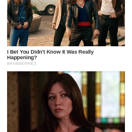
WN
TAPANULI
SELATAN
WN
TANJUNG
LESUNG
WN
KARO
WN
SIMALUNGUN
WN
LABUHANBATU
WN