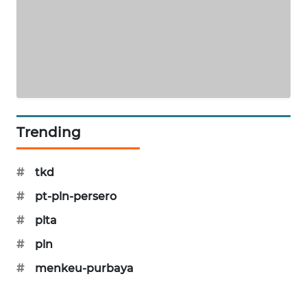
KARING
NEWS
JURNAL
MARITIM
HUMBANG
NEWS
Trending
GARONGGANG
#
tkd
NEWS
#
pt-pln-persero
FISUELRI
#
plta
ID
#
pln
ENERGI
#
menkeu-purbaya
NEWS