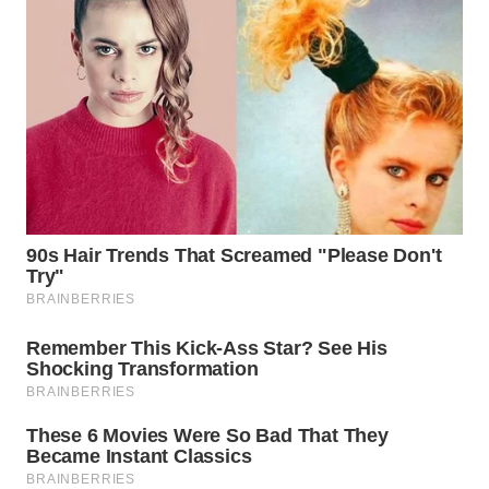
WN
SUMEDANG
WN
CIANJUR
WN
KEPULAUAN
SERIBU
WN
TANGERANG
WN
BINJAI
WN
CIREBON