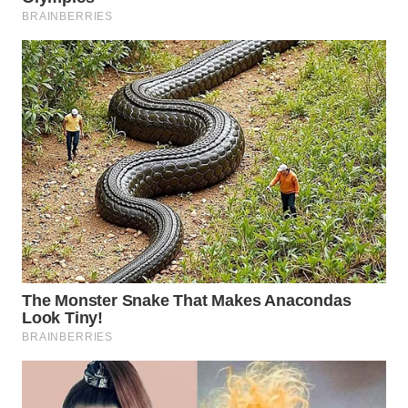
WN
BOGOR
WN
DEPOK
WN
TAPANULI
UTARA
WN
SAMOSIR
WN
PADANG
LAWAS