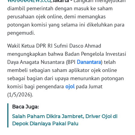
WAHANANEWS.CO
, Jakarta -
Langkah mengejutkan
Informasi
diambil pemerintah dengan masuk ke saham
INDEKS
perusahaan ojek online, demi memangkas
BERITA
potongan komisi yang selama ini dikeluhkan para
pengemudi.
KONTAK
KAMI
Wakil Ketua DPR RI Sufmi Dasco Ahmad
mengungkapkan bahwa Badan Pengelola Investasi
INFO
Daya Anagata Nusantara (BPI
Danantara
) telah
IKLAN
membeli sebagian saham aplikator ojek online
sebagai bagian dari upaya menurunkan potongan
TENTANG
komisi bagi pengendara
ojol
pada Jumat
KAMI
(1/5/2026).
PEDOMAN
Baca Juga:
MEDIA
Salah Paham Dikira Jambret, Driver Ojol di
SIBER
Depok Dianiaya Pakai Palu
REDAKSI