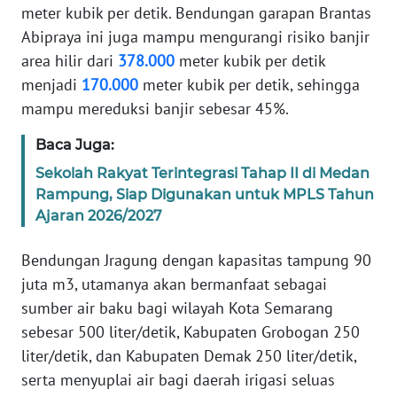
meter kubik per detik. Bendungan garapan Brantas
WN
BANTEN
Abipraya ini juga mampu mengurangi risiko banjir
area hilir dari
378.000
meter kubik per detik
WN
menjadi
170.000
meter kubik per detik, sehingga
NTT
mampu mereduksi banjir sebesar 45%.
Baca Juga:
WN
KEPRI
Sekolah Rakyat Terintegrasi Tahap II di Medan
Rampung, Siap Digunakan untuk MPLS Tahun
WN
Ajaran 2026/2027
PAPUA
Bendungan Jragung dengan kapasitas tampung 90
WN
juta m3, utamanya akan bermanfaat sebagai
PAPUA
sumber air baku bagi wilayah Kota Semarang
BARAT
sebesar 500 liter/detik, Kabupaten Grobogan 250
liter/detik, dan Kabupaten Demak 250 liter/detik,
WN
serta menyuplai air bagi daerah irigasi seluas
RIAU