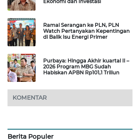
Ekonomi dan Investasi
PORTAL
KONSUMEN
Ramai Serangan ke PLN, PLN
FORWAMKI
Watch Pertanyakan Kepentingan
di Balik Isu Energi Primer
ALPERKLINAS
Purbaya: Hingga Akhir kuartal II –
FORJASIDA
2026 Program MBG Sudah
Habiskan APBN Rp101,1 Triliun
TAMBANG
NEWS
KOMENTAR
SITUNGIR
NEWS
SIDIKALANG
NEWS
Berita Populer