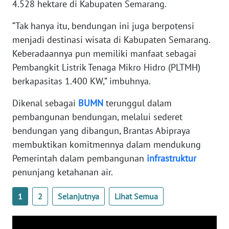
4.528 hektare di Kabupaten Semarang.
WN
“Tak hanya itu, bendungan ini juga berpotensi
SERAMBI
menjadi destinasi wisata di Kabupaten Semarang.
Keberadaannya pun memiliki manfaat sebagai
WN
JAMBI
Pembangkit Listrik Tenaga Mikro Hidro (PLTMH)
berkapasitas 1.400 KW,” imbuhnya.
WN
Dikenal sebagai
BUMN
terunggul dalam
SULTRA
pembangunan bendungan, melalui sederet
bendungan yang dibangun, Brantas Abipraya
WN
NTB
membuktikan komitmennya dalam mendukung
Pemerintah dalam pembangunan
infrastruktur
WN
penunjang ketahanan air.
SULTENG
1
2
Selanjutnya
Lihat Semua
WN
SULBAR