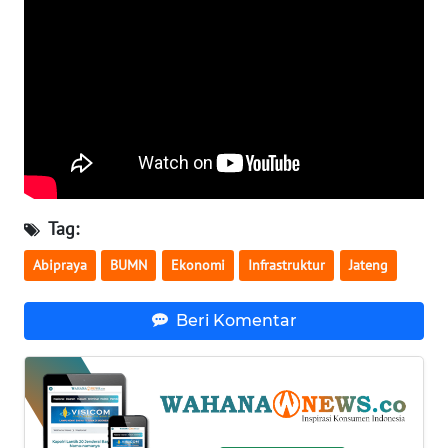
WN
BABEL
WN
SUMBAR
WN
SUMSEL
Tag:
WN
Abipraya
BUMN
Ekonomi
Infrastruktur
Jateng
BENGKULU
Beri Komentar
WN
LAMPUNG
WN
JATENG