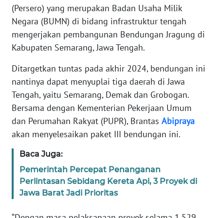
Informasi
(Persero) yang merupakan Badan Usaha Milik
Negara (BUMN) di bidang infrastruktur tengah
INDEKS
mengerjakan pembangunan Bendungan Jragung di
BERITA
Kabupaten Semarang, Jawa Tengah.
KONTAK
Ditargetkan tuntas pada akhir 2024, bendungan ini
KAMI
nantinya dapat menyuplai tiga daerah di Jawa
Tengah, yaitu Semarang, Demak dan Grobogan.
INFO
Bersama dengan Kementerian Pekerjaan Umum
IKLAN
dan Perumahan Rakyat (PUPR), Brantas
Abipraya
akan menyelesaikan paket III bendungan ini.
TENTANG
KAMI
Baca Juga:
PEDOMAN
Pemerintah Percepat Penanganan
MEDIA
Perlintasan Sebidang Kereta Api, 3 Proyek di
SIBER
Jawa Barat Jadi Prioritas
REDAKSI
“Dengan masa pelaksanaan proyek selama 1.529