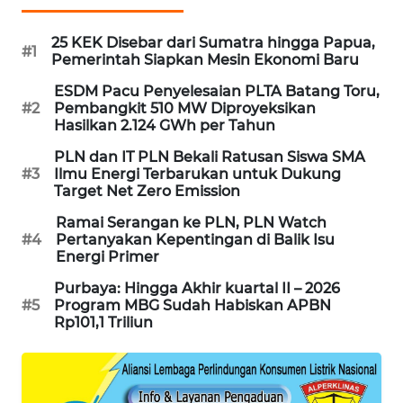
SIBARAGAS
25 KEK Disebar dari Sumatra hingga Papua,
NEWS
#1
Pemerintah Siapkan Mesin Ekonomi Baru
METRO
ESDM Pacu Penyelesaian PLTA Batang Toru,
#2
Pembangkit 510 MW Diproyeksikan
SIANTAR
Hasilkan 2.124 GWh per Tahun
NEWS
PLN dan IT PLN Bekali Ratusan Siswa SMA
#3
Ilmu Energi Terbarukan untuk Dukung
METRO
Target Net Zero Emission
MEDAN
NEWS
Ramai Serangan ke PLN, PLN Watch
#4
Pertanyakan Kepentingan di Balik Isu
Energi Primer
METRO
JAKARTA
Purbaya: Hingga Akhir kuartal II – 2026
NEWS
#5
Program MBG Sudah Habiskan APBN
Rp101,1 Triliun
KRT
NEWS