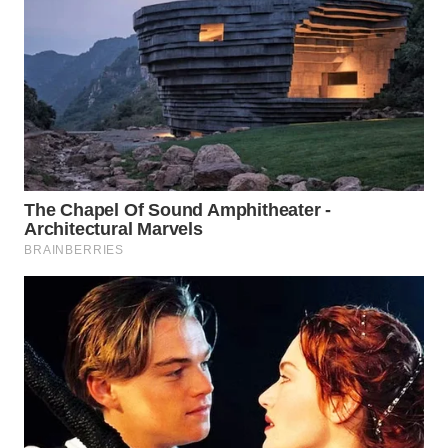
WN
SUMEDANG
WN
CIANJUR
WN
KEPULAUAN
SERIBU
WN
TANGERANG
WN
BINJAI
WN
CIREBON