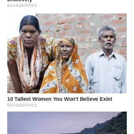
WN
BOGOR
WN
DEPOK
WN
TAPANULI
UTARA
WN
SAMOSIR
WN
PADANG
LAWAS