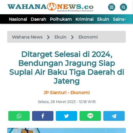
Nasional
Daerah
Polhukam
Kriminal
Ekuin
Sains-Te
WAHANA
Tutup
TV
Wahana News
Ekuin
Ekonomi
NASIONAL
Ditarget Selesai di 2024,
Bendungan Jragung Siap
DAERAH
Suplai Air Baku Tiga Daerah di
Jateng
POLHUKAM
JP Sianturi - Ekonomi
Selasa, 28 Maret 2023 - 12:18 WIB
KRIMINAL
EKUIN