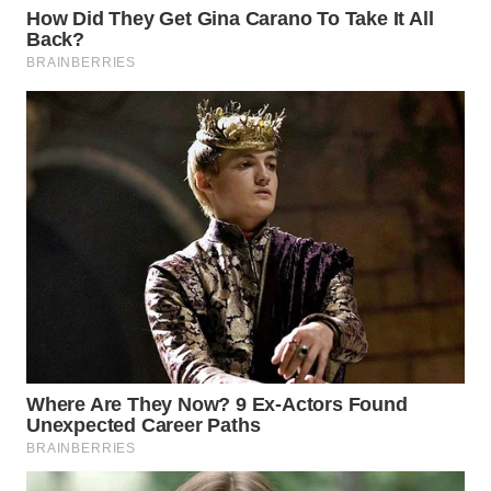
WN
PRIANGAN
TIMUR
WN
SEMARANG
WN
SOLO
WN
BOROBUDUR
WN
MADURA
WN
SURABAYA