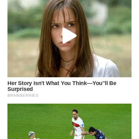
WN
NATUNA
WN
BINTAN
WN
MANDALIKA
WN
LIKUPANG
WN
LABUANBAJO
WN
BORNEO