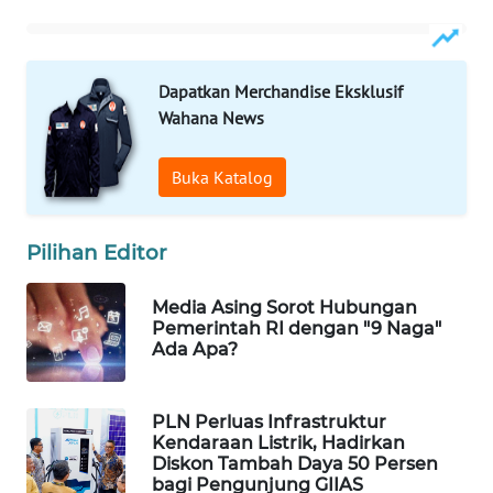
WAHANA
DESA
WISATA
Dapatkan Merchandise Eksklusif
Wahana News
LAPAK
WAHANA
Buka Katalog
Wahana
Network
Pilihan Editor
KONSUMEN
Media Asing Sorot Hubungan
LISTRIK
Pemerintah RI dengan "9 Naga"
Ada Apa?
MASYARAKAT
KELISTRIKAN
PLN Perluas Infrastruktur
Kendaraan Listrik, Hadirkan
WALINKI
Diskon Tambah Daya 50 Persen
ID
bagi Pengunjung GIIAS