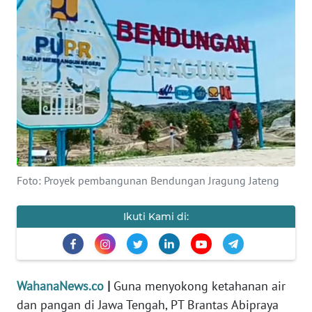
SAINS-TEKNO
KESEHATAN
INTERNASIONAL
SERBA-SERBI
PENDIDIKAN
Foto: Proyek pembangunan Bendungan Jragung Jateng
OLAHRAGA
Ikuti Kami di:
OPINI
EDITORIAL
WahanaNews.co
|
Guna menyokong ketahanan air
dan pangan di Jawa Tengah, PT Brantas Abipraya