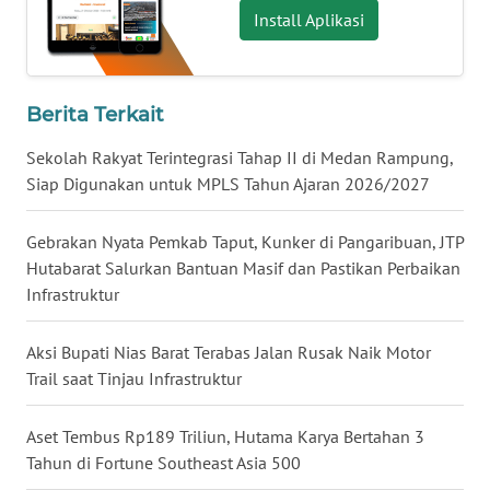
Install Aplikasi
WN
NUSANTARA
WN
Berita Terkait
JOGJA
Sekolah Rakyat Terintegrasi Tahap II di Medan Rampung,
Siap Digunakan untuk MPLS Tahun Ajaran 2026/2027
WN
JATIM
Gebrakan Nyata Pemkab Taput, Kunker di Pangaribuan, JTP
Hutabarat Salurkan Bantuan Masif dan Pastikan Perbaikan
WN
BALI
Infrastruktur
WN
Aksi Bupati Nias Barat Terabas Jalan Rusak Naik Motor
KALBAR
Trail saat Tinjau Infrastruktur
WN
Aset Tembus Rp189 Triliun, Hutama Karya Bertahan 3
KALTENG
Tahun di Fortune Southeast Asia 500