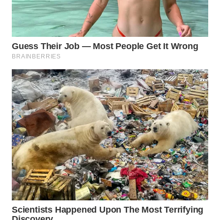
TAPANULI
TENGAH
WN DELI
SERDANG
WN
TEBING
TINGGI
WN
PAKPAK
WN
KARAWANG
WN
BEKASI