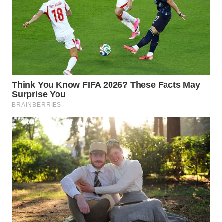
Wahana
Media
Group
WAHANA
NEWS
WAHANA
TANI
WAHANA
ADVOKAT
WAHANA
INFRASTRUKTUR
WAHANA
KONSUMEN