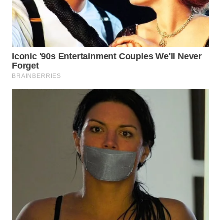
WN
INDRAMAYU
WN
KUNINGAN
WN
MAJALENGKA
WN
SUBANG
WN
SUKABUMI
WN
PURWAKARTA