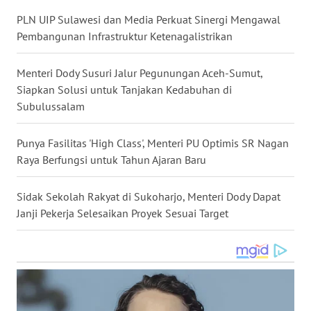
WN
PLN UIP Sulawesi dan Media Perkuat Sinergi Mengawal
KALTARA
Pembangunan Infrastruktur Ketenagalistrikan
WN
Menteri Dody Susuri Jalur Pegunungan Aceh-Sumut,
KALSEL
Siapkan Solusi untuk Tanjakan Kedabuhan di
Subulussalam
WN
KALTIM
Punya Fasilitas 'High Class', Menteri PU Optimis SR Nagan
Raya Berfungsi untuk Tahun Ajaran Baru
WN
SULSEL
Sidak Sekolah Rakyat di Sukoharjo, Menteri Dody Dapat
Janji Pekerja Selesaikan Proyek Sesuai Target
WN
GORONTALO
WN
SULUT