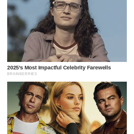
WN
MALUKU
WN
MALUT
WN
DAIRI
WN
DANAU
TOBA
WN
NIAS
WN
LANGKAT