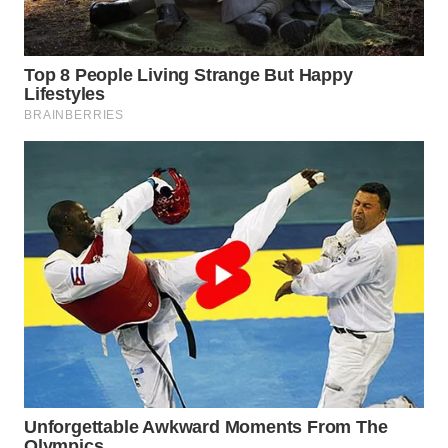
WAHANA
LISTRIK
WAHANA
TRAVEL
WAHANA
TV
WAHANANEWS
ID
WAHANANEWS
CO ID
WAHANANEWS
NET