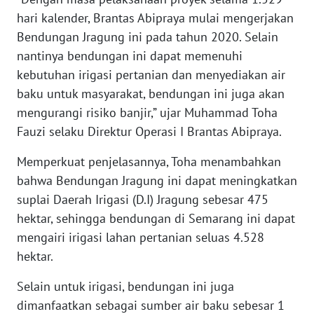
hari kalender, Brantas Abipraya mulai mengerjakan
KARIR
Bendungan Jragung ini pada tahun 2020. Selain
nantinya bendungan ini dapat memenuhi
DISCLAIMER
kebutuhan irigasi pertanian dan menyediakan air
baku untuk masyarakat, bendungan ini juga akan
Wahana
mengurangi risiko banjir,” ujar Muhammad Toha
News
Fauzi selaku Direktur Operasi I Brantas Abipraya.
Regional
Memperkuat penjelasannya, Toha menambahkan
WN
bahwa Bendungan Jragung ini dapat meningkatkan
SUMUT
suplai Daerah Irigasi (D.I) Jragung sebesar 475
hektar, sehingga bendungan di Semarang ini dapat
WN
mengairi irigasi lahan pertanian seluas 4.528
JAKARTA
hektar.
WN
Selain untuk irigasi, bendungan ini juga
JABAR
dimanfaatkan sebagai sumber air baku sebesar 1