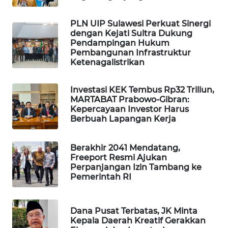
MAWAKA
PLN UIP Sulawesi Perkuat Sinergi
ID
dengan Kejati Sultra Dukung
Pendampingan Hukum
Pembangunan Infrastruktur
MARTABAT
Ketenagalistrikan
NET
Investasi KEK Tembus Rp32 Triliun,
PLN
MARTABAT Prabowo-Gibran:
WATCH
Kepercayaan Investor Harus
Berbuah Lapangan Kerja
MKLI
Berakhir 2041 Mendatang,
LPKKI
Freeport Resmi Ajukan
Perpanjangan Izin Tambang ke
Pemerintah RI
LKKI
Dana Pusat Terbatas, JK Minta
KOPEKLIN
Kepala Daerah Kreatif Gerakkan