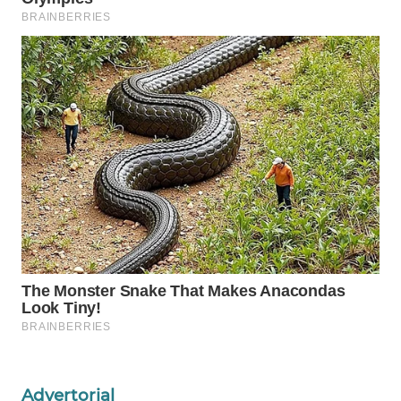
WAHANA
SPORT
WAHANA
UMKM
WAHANA
SELEB
WAHANA
PERSONA
WAHANA
OTOMOTIF
WAHANA
HEALTH
Advertorial