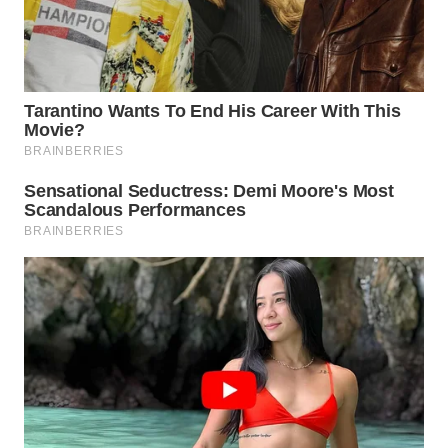
WN
TAPANULI
SELATAN
WN
TANJUNG
LESUNG
WN
KARO
WN
SIMALUNGUN
WN
LABUHANBATU
WN