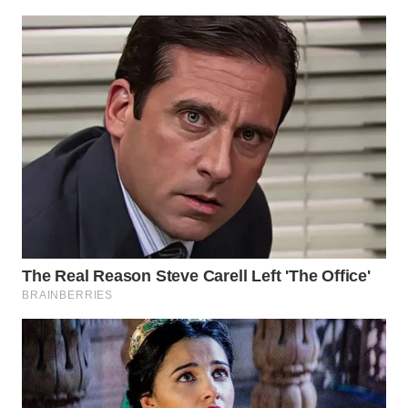
WN
NATUNA
WN
BINTAN
WN
MANDALIKA
WN
LIKUPANG
WN
LABUANBAJO
WN
BORNEO