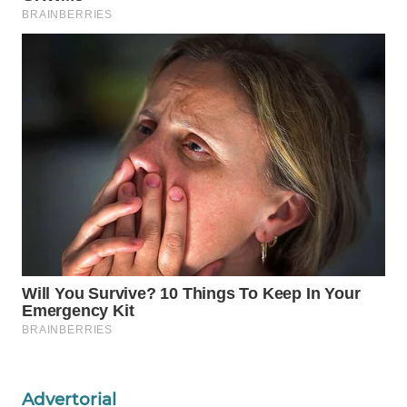
WAHANA
SPORT
WAHANA
UMKM
WAHANA
SELEB
WAHANA
PERSONA
WAHANA
OTOMOTIF
WAHANA
HEALTH
Advertorial