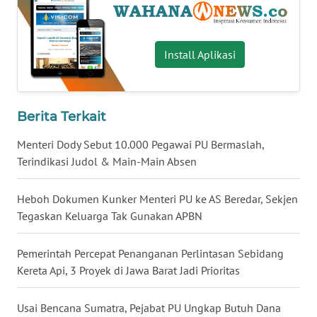
WN
NUSANTARA
Install Aplikasi
WN
JOGJA
Berita Terkait
WN
JATIM
Menteri Dody Sebut 10.000 Pegawai PU Bermaslah,
Terindikasi Judol & Main-Main Absen
WN
BALI
Heboh Dokumen Kunker Menteri PU ke AS Beredar, Sekjen
Tegaskan Keluarga Tak Gunakan APBN
WN
KALBAR
Pemerintah Percepat Penanganan Perlintasan Sebidang
Kereta Api, 3 Proyek di Jawa Barat Jadi Prioritas
WN
KALTENG
Usai Bencana Sumatra, Pejabat PU Ungkap Butuh Dana