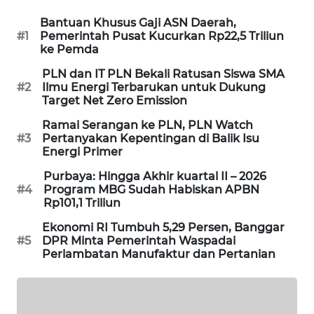
SIBARAGAS
Bantuan Khusus Gaji ASN Daerah,
NEWS
#1
Pemerintah Pusat Kucurkan Rp22,5 Triliun
ke Pemda
METRO
PLN dan IT PLN Bekali Ratusan Siswa SMA
SIANTAR
#2
Ilmu Energi Terbarukan untuk Dukung
Target Net Zero Emission
NEWS
Ramai Serangan ke PLN, PLN Watch
METRO
#3
Pertanyakan Kepentingan di Balik Isu
Energi Primer
MEDAN
NEWS
Purbaya: Hingga Akhir kuartal II – 2026
#4
Program MBG Sudah Habiskan APBN
Rp101,1 Triliun
METRO
JAKARTA
Ekonomi RI Tumbuh 5,29 Persen, Banggar
NEWS
#5
DPR Minta Pemerintah Waspadai
Perlambatan Manufaktur dan Pertanian
KRT
NEWS