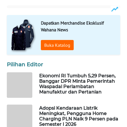
WAHANA
DESA
WISATA
Dapatkan Merchandise Eksklusif
Wahana News
LAPAK
WAHANA
Buka Katalog
Wahana
Network
Pilihan Editor
KONSUMEN
Ekonomi RI Tumbuh 5,29 Persen,
LISTRIK
Banggar DPR Minta Pemerintah
Waspadai Perlambatan
Manufaktur dan Pertanian
MASYARAKAT
KELISTRIKAN
Adopsi Kendaraan Listrik
Meningkat, Pengguna Home
WALINKI
Charging PLN Naik 9 Persen pada
ID
Semester I 2026