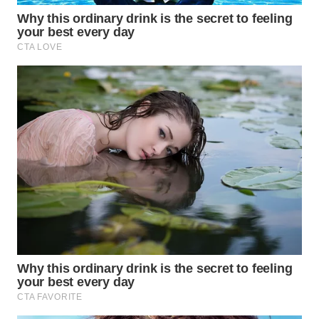
TAPANULI
TENGAH
WN DELI
SERDANG
WN
TEBING
TINGGI
WN
PAKPAK
WN
KARAWANG
WN
BEKASI