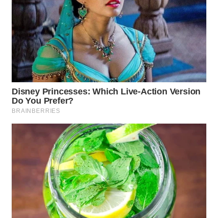
Wahana
Media
Group
WAHANA
NEWS
WAHANA
TANI
WAHANA
ADVOKAT
WAHANA
INFRASTRUKTUR
WAHANA
KONSUMEN