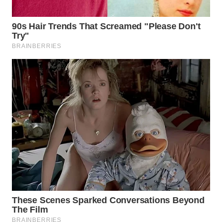
WN
PRIANGAN
TIMUR
WN
SEMARANG
WN
SOLO
WN
BOROBUDUR
WN
MADURA
WN
SURABAYA