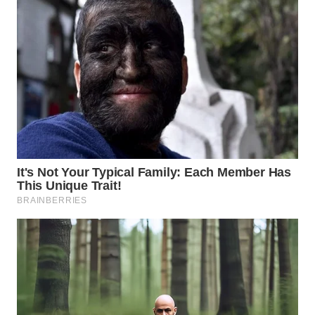
WN
SUMEDANG
WN
CIANJUR
WN
KEPULAUAN
SERIBU
WN
TANGERANG
WN
BINJAI
WN
CIREBON