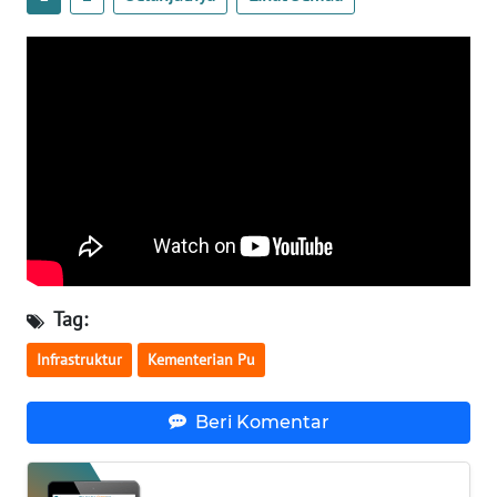
WN
BABEL
WN
SUMBAR
WN
SUMSEL
WN
BENGKULU
Tag:
Infrastruktur
Kementerian Pu
WN
LAMPUNG
Beri Komentar
WN
JATENG