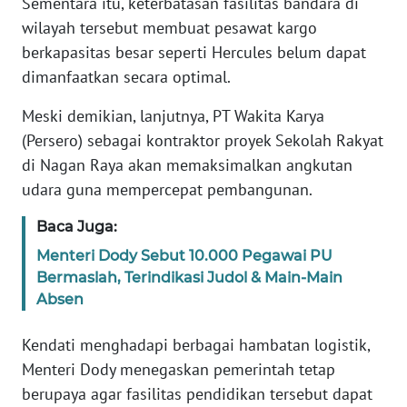
Sementara itu, keterbatasan fasilitas bandara di
WN
wilayah tersebut membuat pesawat kargo
BANTEN
berkapasitas besar seperti Hercules belum dapat
dimanfaatkan secara optimal.
WN
NTT
Meski demikian, lanjutnya, PT Wakita Karya
(Persero) sebagai kontraktor proyek Sekolah Rakyat
WN
di Nagan Raya akan memaksimalkan angkutan
KEPRI
udara guna mempercepat pembangunan.
WN
Baca Juga:
PAPUA
Menteri Dody Sebut 10.000 Pegawai PU
Bermaslah, Terindikasi Judol & Main-Main
WN
Absen
PAPUA
BARAT
Kendati menghadapi berbagai hambatan logistik,
Menteri Dody menegaskan pemerintah tetap
WN
RIAU
berupaya agar fasilitas pendidikan tersebut dapat