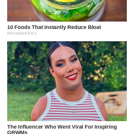
WAHANA
LISTRIK
WAHANA
TRAVEL
WAHANA
TV
WAHANANEWS
ID
WAHANANEWS
CO ID
WAHANANEWS
NET