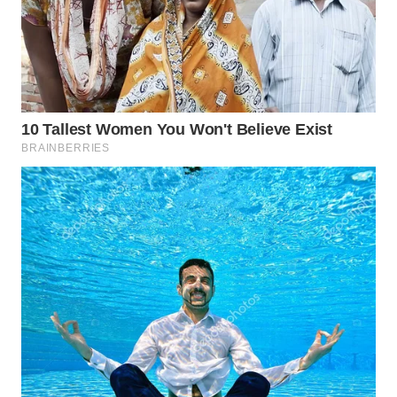
WN
TAPANULI
SELATAN
WN
TANJUNG
LESUNG
WN
KARO
WN
SIMALUNGUN
WN
LABUHANBATU
WN