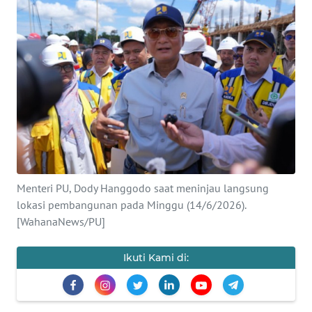
SAINS-TEKNO
KESEHATAN
INTERNASIONAL
SERBA-SERBI
PENDIDIKAN
Menteri PU, Dody Hanggodo saat meninjau langsung
OLAHRAGA
lokasi pembangunan pada Minggu (14/6/2026).
[WahanaNews/PU]
OPINI
Ikuti Kami di:
EDITORIAL