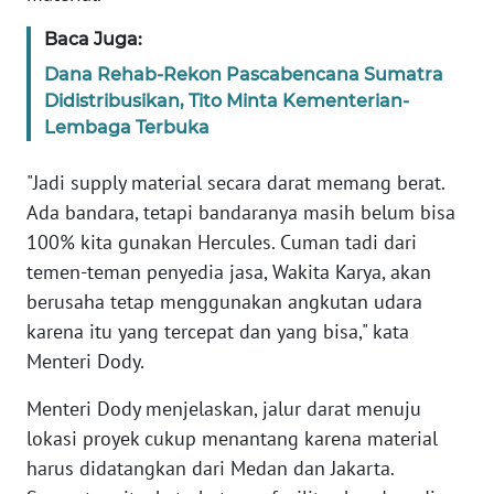
Baca Juga:
KARIR
Dana Rehab-Rekon Pascabencana Sumatra
Didistribusikan, Tito Minta Kementerian-
DISCLAIMER
Lembaga Terbuka
Wahana
"Jadi supply material secara darat memang berat.
News
Regional
Ada bandara, tetapi bandaranya masih belum bisa
100% kita gunakan Hercules. Cuman tadi dari
WN
temen-teman penyedia jasa, Wakita Karya, akan
SUMUT
berusaha tetap menggunakan angkutan udara
karena itu yang tercepat dan yang bisa," kata
WN
Menteri Dody.
JAKARTA
Menteri Dody menjelaskan, jalur darat menuju
WN
lokasi proyek cukup menantang karena material
JABAR
harus didatangkan dari Medan dan Jakarta.