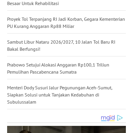
Besaar Untuk Rehabilitasi
WN
KALTARA
Proyek Tol Terpanjang RI Jadi Korban, Gegara Kementerian
PU Kurang Anggaran Rp88 Miliar
WN
KALSEL
Sambut Libur Nataru 2026/2027, 10 Jalan Tol Baru RI
Bakal Berfungsi!
WN
KALTIM
Prabowo Setujui Alokasi Anggaran Rp100,1 Triliun
Pemulihan Pascabencana Sumatra
WN
SULSEL
Menteri Dody Susuri Jalur Pegunungan Aceh-Sumut,
WN
Siapkan Solusi untuk Tanjakan Kedabuhan di
GORONTALO
Subulussalam
WN
SULUT