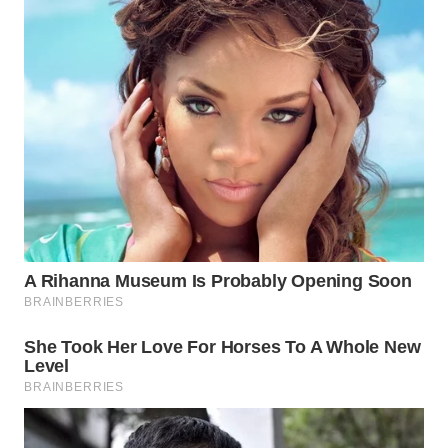
WN
BOGOR
WN
DEPOK
WN
TAPANULI
UTARA
WN
SAMOSIR
WN
PADANG
LAWAS