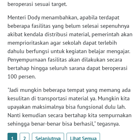
beroperasi sesuai target.
WN
Menteri Dody menambahkan, apabila terdapat
SERAMBI
beberapa fasilitas yang belum selesai sepenuhnya
WN
akibat kendala distribusi material, pemerintah akan
JAMBI
memprioritaskan agar sekolah dapat terlebih
dahulu berfungsi untuk kegiatan belajar mengajar.
WN
Penyempurnaan fasilitas akan dilakukan secara
SULTRA
bertahap hingga seluruh sarana dapat beroperasi
100 persen.
WN
NTB
"Jadi mungkin beberapa tempat yang memang ada
kesulitan di transportasi material ya. Mungkin kita
WN
upayakan maksimalnya bisa fungsional dulu lah.
SULTENG
Nanti kemudian secara bertahap kita sempurnakan
sehingga benar-benar bisa berhasil," tegasnya.
WN
SULBAR
1
2
Selanjutnya
Lihat Semua