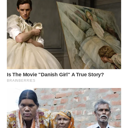
WN
MALUKU
WN
MALUT
WN
DAIRI
WN
DANAU
TOBA
WN
NIAS
WN
LANGKAT