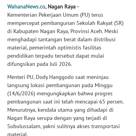
Informasi
WahanaNews.co
, Nagan Raya -
Kementerian Pekerjaan Umum (PU) terus
INDEKS
BERITA
mempercepat pembangunan Sekolah Rakyat (SR)
di Kabupaten Nagan Raya, Provinsi Aceh. Meski
KONTAK
menghadapi tantangan berat dalam distribusi
KAMI
material, pemerintah optimistis fasilitas
pendidikan terpadu tersebut dapat mulai
INFO
difungsikan pada Juli 2026.
IKLAN
Menteri PU, Dody Hanggodo saat meninjau
TENTANG
langsung lokasi pembangunan pada Minggu
KAMI
(14/6/2026) mengungkapkan bahwa progres
pembangunan saat ini telah mencapai 65 persen.
PEDOMAN
Menurutnya, kendala utama yang dihadapi di
MEDIA
Nagan Raya serupa dengan yang terjadi di
SIBER
Subulussalam, yakni sulitnya akses transportasi
material.
REDAKSI