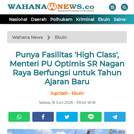
Nasional
Daerah
Polhukam
Kriminal
Ekuin
Sains-Te
WAHANA
Tutup
TV
Wahana News
Ekuin
NASIONAL
Punya Fasilitas 'High Class',
Menteri PU Optimis SR Nagan
DAERAH
Raya Berfungsi untuk Tahun
Ajaran Baru
POLHUKAM
Jupriadi - Ekuin
Selasa, 16 Juni 2026 - 09:40 WIB
KRIMINAL
EKUIN