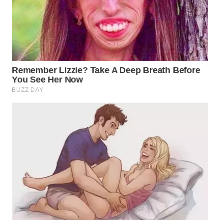
WN
BOGOR
WN
DEPOK
WN
TAPANULI
UTARA
WN
SAMOSIR
WN
PADANG
LAWAS