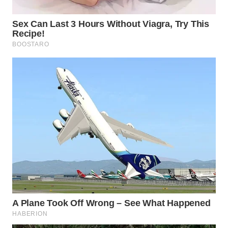
WN
SUMEDANG
WN
CIANJUR
WN
KEPULAUAN
SERIBU
WN
TANGERANG
WN
BINJAI
WN
CIREBON