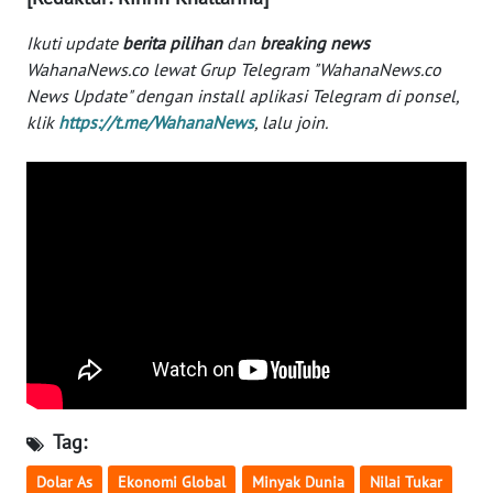
WN
Ikuti update
berita pilihan
dan
breaking news
BABEL
WahanaNews.co lewat Grup Telegram "WahanaNews.co
News Update" dengan install aplikasi Telegram di ponsel,
WN
klik
https://t.me/WahanaNews
, lalu join.
SUMBAR
WN
SUMSEL
WN
BENGKULU
WN
LAMPUNG
WN
Tag:
JATENG
Dolar As
Ekonomi Global
Minyak Dunia
Nilai Tukar