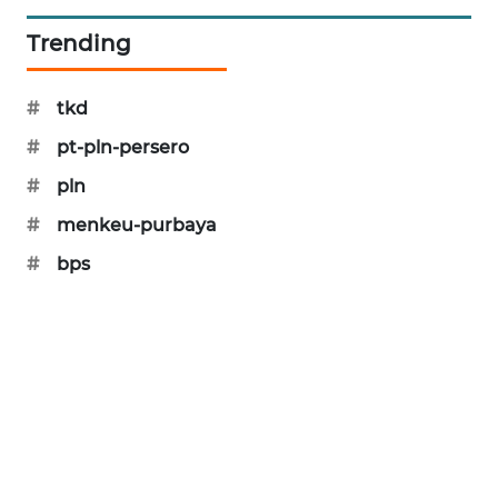
PORTAL
Trending
KONSUMEN
FORWAMKI
#
tkd
#
pt-pln-persero
ALPERKLINAS
#
pln
FORJASIDA
#
menkeu-purbaya
#
bps
TAMBANG
NEWS
SITUNGIR
NEWS
SIDIKALANG
NEWS