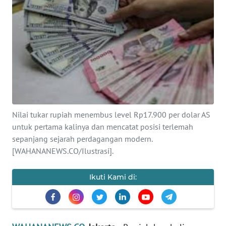
SAINS-TEKNO
KESEHATAN
INTERNASIONAL
SERBA-SERBI
Nilai tukar rupiah menembus level Rp17.900 per dolar AS
PENDIDIKAN
untuk pertama kalinya dan mencatat posisi terlemah
sepanjang sejarah perdagangan modern.
OLAHRAGA
[WAHANANEWS.CO/Ilustrasi].
OPINI
Ikuti Kami di:
EDITORIAL