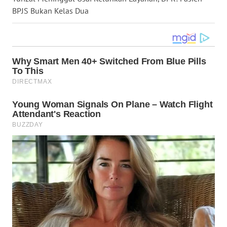
WN
BPJS Bukan Kelas Dua
MALUKU
WN
MALUT
WN
DAIRI
WN
DANAU
TOBA
WN
NIAS
WN
LANGKAT