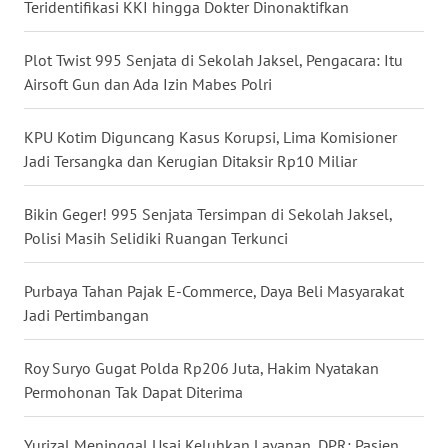
Teridentifikasi KKI hingga Dokter Dinonaktifkan
WN
KALTARA
Plot Twist 995 Senjata di Sekolah Jaksel, Pengacara: Itu
Airsoft Gun dan Ada Izin Mabes Polri
WN
KALSEL
KPU Kotim Diguncang Kasus Korupsi, Lima Komisioner
Jadi Tersangka dan Kerugian Ditaksir Rp10 Miliar
WN
KALTIM
Bikin Geger! 995 Senjata Tersimpan di Sekolah Jaksel,
Polisi Masih Selidiki Ruangan Terkunci
WN
SULSEL
Purbaya Tahan Pajak E-Commerce, Daya Beli Masyarakat
Jadi Pertimbangan
WN
GORONTALO
Roy Suryo Gugat Polda Rp206 Juta, Hakim Nyatakan
WN
Permohonan Tak Dapat Diterima
SULUT
Yurizal Meninggal Usai Keluhkan Layanan, DPR: Pasien