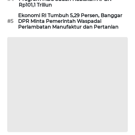
Rp101,1 Triliun
MAWAKA
Ekonomi RI Tumbuh 5,29 Persen, Banggar
ID
#5
DPR Minta Pemerintah Waspadai
Perlambatan Manufaktur dan Pertanian
MARTABAT
NET
PLN
WATCH
MKLI
LPKKI
LKKI
KOPEKLIN