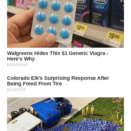
WN
PRIANGAN
TIMUR
WN
SEMARANG
WN
SOLO
WN
BOROBUDUR
WN
MADURA
WN
SURABAYA