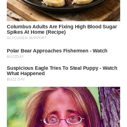
TAPANULI
TENGAH
WN DELI
SERDANG
WN
TEBING
TINGGI
WN
PAKPAK
WN
KARAWANG
WN
BEKASI