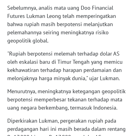
WN
Sebelumnya, analis mata uang Doo Financial
BANTEN
Futures Lukman Leong telah memperingatkan
bahwa rupiah masih berpotensi melanjutkan
WN
pelemahannya seiring meningkatnya risiko
NTT
geopolitik global.
WN
"Rupiah berpotensi melemah terhadap dolar AS
KEPRI
oleh eskalasi baru di Timur Tengah yang memicu
kekhawatiran terhadap harapan perdamaian dan
WN
melonjaknya harga minyak dunia," ujar Lukman.
PAPUA
Menurutnya, meningkatnya ketegangan geopolitik
WN
berpotensi memperbesar tekanan terhadap mata
PAPUA
uang negara berkembang, termasuk Indonesia.
BARAT
Diperkirakan Lukman, pergerakan rupiah pada
WN
perdagangan hari ini masih berada dalam rentang
RIAU