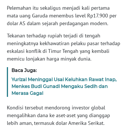
Pelemahan itu sekaligus menjadi kali pertama
KARIR
mata uang Garuda menembus level Rp17.900 per
dolar AS dalam sejarah perdagangan modern.
DISCLAIMER
Tekanan terhadap rupiah terjadi di tengah
meningkatnya kekhawatiran pelaku pasar terhadap
Wahana
News
eskalasi konflik di Timur Tengah yang kembali
Regional
memicu lonjakan harga minyak dunia.
WN
Baca Juga:
SUMUT
Yurizal Meninggal Usai Keluhkan Rawat Inap,
Menkes Budi Gunadi Mengaku Sedih dan
WN
Merasa Gagal
JAKARTA
Kondisi tersebut mendorong investor global
WN
mengalihkan dana ke aset-aset yang dianggap
JABAR
lebih aman, termasuk dolar Amerika Serikat.