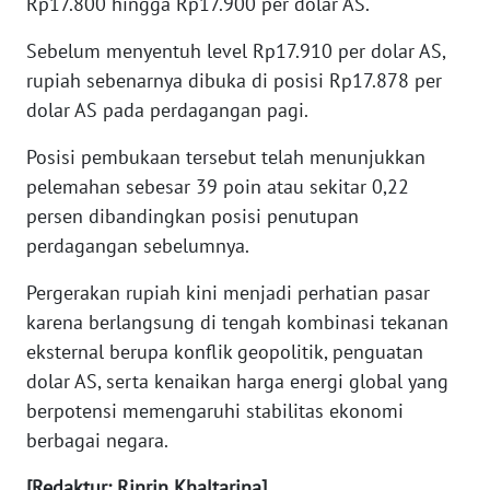
Rp17.800 hingga Rp17.900 per dolar AS.
WN
Sebelum menyentuh level Rp17.910 per dolar AS,
SERAMBI
rupiah sebenarnya dibuka di posisi Rp17.878 per
dolar AS pada perdagangan pagi.
WN
JAMBI
Posisi pembukaan tersebut telah menunjukkan
pelemahan sebesar 39 poin atau sekitar 0,22
WN
persen dibandingkan posisi penutupan
SULTRA
perdagangan sebelumnya.
WN
Pergerakan rupiah kini menjadi perhatian pasar
NTB
karena berlangsung di tengah kombinasi tekanan
eksternal berupa konflik geopolitik, penguatan
WN
dolar AS, serta kenaikan harga energi global yang
SULTENG
berpotensi memengaruhi stabilitas ekonomi
berbagai negara.
WN
SULBAR
[Redaktur: Rinrin Khaltarina]