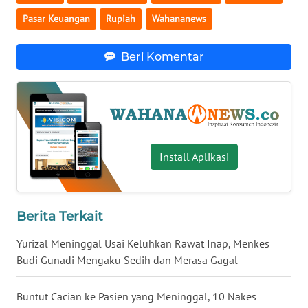
WN
Pasar Keuangan
Rupiah
Wahananews
NUSANTARA
Beri Komentar
WN
JOGJA
WN
JATIM
Install Aplikasi
WN
BALI
Berita Terkait
WN
KALBAR
Yurizal Meninggal Usai Keluhkan Rawat Inap, Menkes
Budi Gunadi Mengaku Sedih dan Merasa Gagal
WN
KALTENG
Buntut Cacian ke Pasien yang Meninggal, 10 Nakes