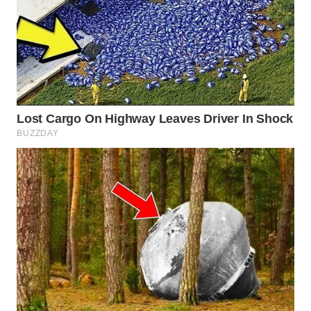
WN
NATUNA
WN
BINTAN
WN
MANDALIKA
WN
LIKUPANG
WN
LABUANBAJO
WN
BORNEO