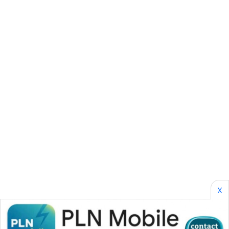
SONYA
ASA
NEWS
X