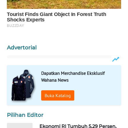
Wahana
Media
Group
WAHANA
NEWS
Advertorial
WAHANA
TANI
WAHANA
Dapatkan Merchandise Eksklusif
ADVOKAT
Wahana News
WAHANA
Buka Katalog
INFRASTRUKTUR
Pilihan Editor
WAHANA
KONSUMEN
Ekonomi RI Tumbuh 5,29 Persen,