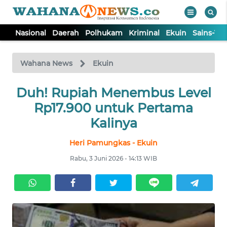
Nasional
Daerah
Polhukam
Kriminal
Ekuin
Sains-Te
WAHANA
Tutup
TV
Wahana News
Ekuin
NASIONAL
Duh! Rupiah Menembus Level
Rp17.900 untuk Pertama
DAERAH
Kalinya
Heri Pamungkas - Ekuin
POLHUKAM
Rabu, 3 Juni 2026 - 14:13 WIB
KRIMINAL
EKUIN