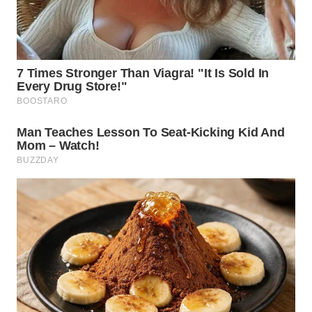
WN
TAPANULI
SELATAN
WN
TANJUNG
LESUNG
WN
KARO
WN
SIMALUNGUN
WN
LABUHANBATU
WN