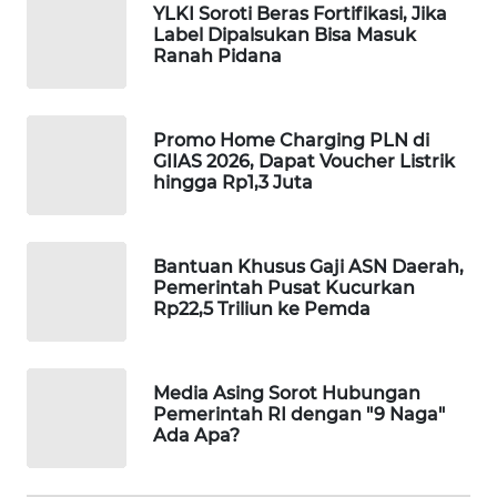
YLKI Soroti Beras Fortifikasi, Jika
WAHANA
Label Dipalsukan Bisa Masuk
SPORT
Ranah Pidana
WAHANA
UMKM
Promo Home Charging PLN di
GIIAS 2026, Dapat Voucher Listrik
hingga Rp1,3 Juta
WAHANA
SELEB
Bantuan Khusus Gaji ASN Daerah,
WAHANA
Pemerintah Pusat Kucurkan
PERSONA
Rp22,5 Triliun ke Pemda
WAHANA
OTOMOTIF
Media Asing Sorot Hubungan
Pemerintah RI dengan "9 Naga"
Ada Apa?
WAHANA
HEALTH