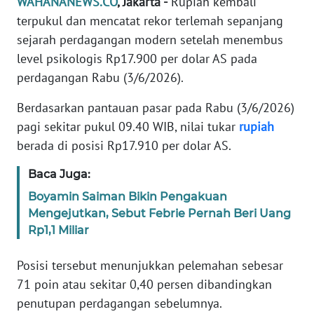
WAHANANEWS.CO
, Jakarta -
Rupiah kembali
Informasi
terpukul dan mencatat rekor terlemah sepanjang
INDEKS
sejarah perdagangan modern setelah menembus
BERITA
level psikologis Rp17.900 per dolar AS pada
perdagangan Rabu (3/6/2026).
KONTAK
KAMI
Berdasarkan pantauan pasar pada Rabu (3/6/2026)
pagi sekitar pukul 09.40 WIB, nilai tukar
rupiah
INFO
berada di posisi Rp17.910 per dolar AS.
IKLAN
Baca Juga:
TENTANG
Boyamin Saiman Bikin Pengakuan
KAMI
Mengejutkan, Sebut Febrie Pernah Beri Uang
Rp1,1 Miliar
PEDOMAN
MEDIA
Posisi tersebut menunjukkan pelemahan sebesar
SIBER
71 poin atau sekitar 0,40 persen dibandingkan
penutupan perdagangan sebelumnya.
REDAKSI