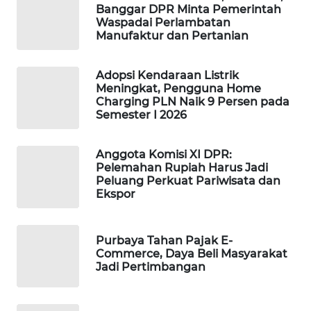
Banggar DPR Minta Pemerintah
WAHANA
Waspadai Perlambatan
LISTRIK
Manufaktur dan Pertanian
WAHANA
Adopsi Kendaraan Listrik
TRAVEL
Meningkat, Pengguna Home
Charging PLN Naik 9 Persen pada
Semester I 2026
WAHANA
TV
Anggota Komisi XI DPR:
Pelemahan Rupiah Harus Jadi
WAHANANEWS
Peluang Perkuat Pariwisata dan
ID
Ekspor
WAHANANEWS
Purbaya Tahan Pajak E-
CO ID
Commerce, Daya Beli Masyarakat
Jadi Pertimbangan
WAHANANEWS
NET