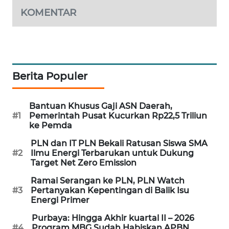
WAHANA
KOMENTAR
DESA
WISATA
LAPAK
WAHANA
Berita Populer
Wahana
Network
Bantuan Khusus Gaji ASN Daerah,
#1
Pemerintah Pusat Kucurkan Rp22,5 Triliun
ke Pemda
KONSUMEN
PLN dan IT PLN Bekali Ratusan Siswa SMA
LISTRIK
#2
Ilmu Energi Terbarukan untuk Dukung
Target Net Zero Emission
MASYARAKAT
Ramai Serangan ke PLN, PLN Watch
KELISTRIKAN
#3
Pertanyakan Kepentingan di Balik Isu
Energi Primer
WALINKI
Purbaya: Hingga Akhir kuartal II – 2026
ID
#4
Program MBG Sudah Habiskan APBN