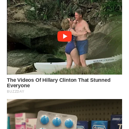
WN
INDRAMAYU
WN
KUNINGAN
WN
MAJALENGKA
WN
SUBANG
WN
SUKABUMI
WN
PURWAKARTA