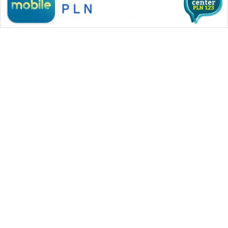
WAHANA MEDIA GROUP
|
|
|
WAHANA NEWS co
WAHANA TANI
WAHANA ADVOKAT
|
|
WAHANA INFRASTRUKTUR
WAHANA KONSUMEN
|
|
|
WAHANA LISTRIK
WAHANA TRAVEL
WAHANA TV
|
|
|
WAHANANEWS id
WAHANANEWS CO ID
WAHANANEWS NET
|
|
|
WAHANA SPORT ID
Wahana UMKM
Wahana Seleb
|
|
|
Wahana Persona
Wahana Otomotif
Wahana Health