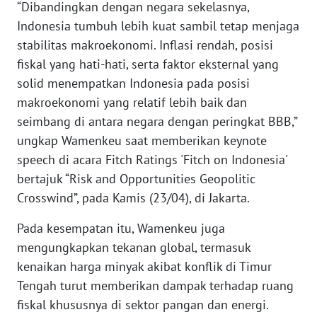
“Dibandingkan dengan negara sekelasnya,
Indonesia tumbuh lebih kuat sambil tetap menjaga
KARIR
stabilitas makroekonomi. Inflasi rendah, posisi
fiskal yang hati-hati, serta faktor eksternal yang
DISCLAIMER
solid menempatkan Indonesia pada posisi
makroekonomi yang relatif lebih baik dan
Wahana
seimbang di antara negara dengan peringkat BBB,”
News
Regional
ungkap Wamenkeu saat memberikan keynote
speech di acara Fitch Ratings 'Fitch on Indonesia'
WN
bertajuk “Risk and Opportunities Geopolitic
SUMUT
Crosswind”, pada Kamis (23/04), di Jakarta.
WN
Pada kesempatan itu, Wamenkeu juga
JAKARTA
mengungkapkan tekanan global, termasuk
kenaikan harga minyak akibat konflik di Timur
WN
Tengah turut memberikan dampak terhadap ruang
JABAR
fiskal khususnya di sektor pangan dan energi.