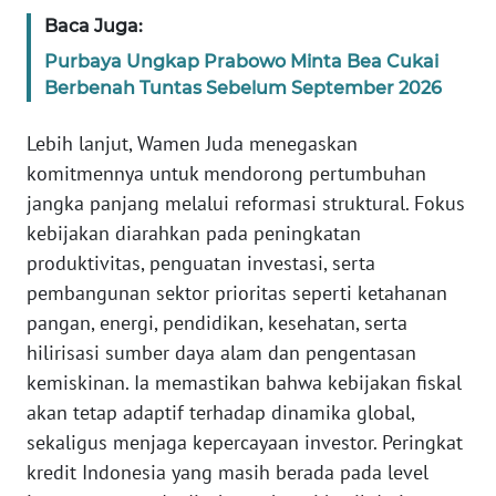
Baca Juga:
WN
SERAMBI
Purbaya Ungkap Prabowo Minta Bea Cukai
Berbenah Tuntas Sebelum September 2026
WN
Lebih lanjut, Wamen Juda menegaskan
JAMBI
komitmennya untuk mendorong pertumbuhan
WN
jangka panjang melalui reformasi struktural. Fokus
SULTRA
kebijakan diarahkan pada peningkatan
produktivitas, penguatan investasi, serta
WN
pembangunan sektor prioritas seperti ketahanan
NTB
pangan, energi, pendidikan, kesehatan, serta
hilirisasi sumber daya alam dan pengentasan
WN
kemiskinan. Ia memastikan bahwa kebijakan fiskal
SULTENG
akan tetap adaptif terhadap dinamika global,
sekaligus menjaga kepercayaan investor. Peringkat
WN
SULBAR
kredit Indonesia yang masih berada pada level