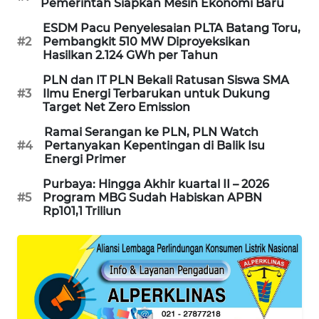
Pemerintah Siapkan Mesin Ekonomi Baru
SIBARAGAS
ESDM Pacu Penyelesaian PLTA Batang Toru,
NEWS
#2
Pembangkit 510 MW Diproyeksikan
Hasilkan 2.124 GWh per Tahun
METRO
PLN dan IT PLN Bekali Ratusan Siswa SMA
SIANTAR
#3
Ilmu Energi Terbarukan untuk Dukung
NEWS
Target Net Zero Emission
Ramai Serangan ke PLN, PLN Watch
METRO
#4
Pertanyakan Kepentingan di Balik Isu
MEDAN
Energi Primer
NEWS
Purbaya: Hingga Akhir kuartal II – 2026
#5
Program MBG Sudah Habiskan APBN
METRO
Rp101,1 Triliun
JAKARTA
NEWS
KRT
NEWS