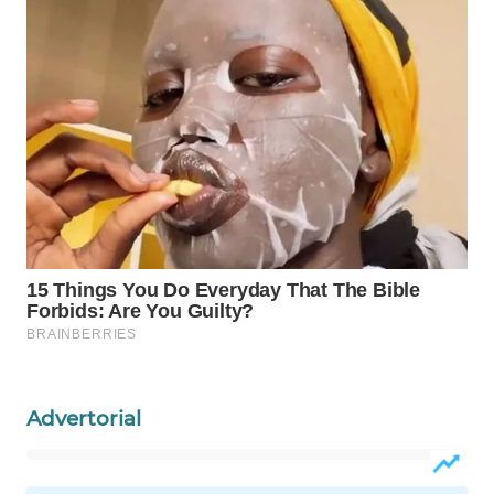
WAHANA
SPORT
WAHANA
UMKM
WAHANA
SELEB
WAHANA
PERSONA
WAHANA
OTOMOTIF
Advertorial
WAHANA
HEALTH