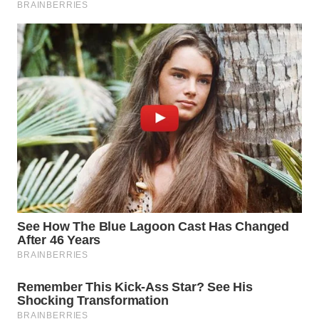
WN
INDRAMAYU
WN
KUNINGAN
WN
MAJALENGKA
WN
SUBANG
WN
SUKABUMI
WN
PURWAKARTA