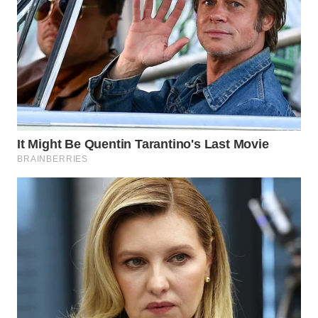
WN
BOGOR
WN
DEPOK
WN
TAPANULI
UTARA
WN
SAMOSIR
WN
PADANG
LAWAS