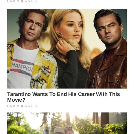
WN
TAPANULI
SELATAN
WN
TANJUNG
LESUNG
WN
KARO
WN
SIMALUNGUN
WN
LABUHANBATU
WN