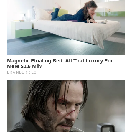
WN
NATUNA
WN
BINTAN
WN
MANDALIKA
WN
LIKUPANG
WN
LABUANBAJO
WN
BORNEO