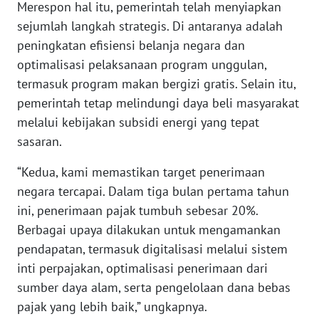
Merespon hal itu, pemerintah telah menyiapkan
WN
sejumlah langkah strategis. Di antaranya adalah
BANTEN
peningkatan efisiensi belanja negara dan
optimalisasi pelaksanaan program unggulan,
WN
NTT
termasuk program makan bergizi gratis. Selain itu,
pemerintah tetap melindungi daya beli masyarakat
WN
melalui kebijakan subsidi energi yang tepat
KEPRI
sasaran.
WN
“Kedua, kami memastikan target penerimaan
PAPUA
negara tercapai. Dalam tiga bulan pertama tahun
ini, penerimaan pajak tumbuh sebesar 20%.
WN
Berbagai upaya dilakukan untuk mengamankan
PAPUA
pendapatan, termasuk digitalisasi melalui sistem
BARAT
inti perpajakan, optimalisasi penerimaan dari
sumber daya alam, serta pengelolaan dana bebas
WN
RIAU
pajak yang lebih baik,” ungkapnya.