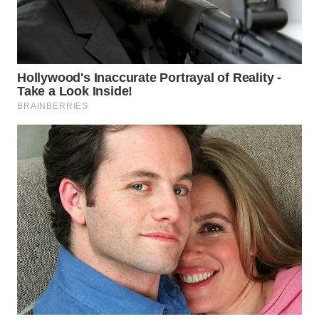
Wahana
Media
Group
WAHANA
NEWS
WAHANA
TANI
WAHANA
ADVOKAT
WAHANA
INFRASTRUKTUR
WAHANA
KONSUMEN