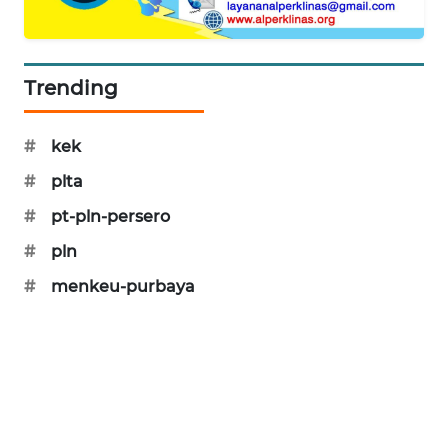
KARING
NEWS
Trending
JURNAL
MARITIM
#
kek
HUMBANG
NEWS
#
plta
#
pt-pln-persero
GARONGGANG
#
pln
NEWS
#
menkeu-purbaya
FISUELRI
ID
ENERGI
NEWS