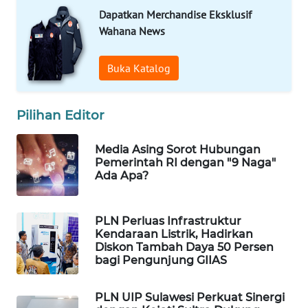
Dapatkan Merchandise Eksklusif
WAHANA
DESA
Wahana News
WISATA
Buka Katalog
LAPAK
WAHANA
Pilihan Editor
Wahana
Network
Media Asing Sorot Hubungan
Pemerintah RI dengan "9 Naga"
Ada Apa?
KONSUMEN
LISTRIK
PLN Perluas Infrastruktur
MASYARAKAT
Kendaraan Listrik, Hadirkan
KELISTRIKAN
Diskon Tambah Daya 50 Persen
bagi Pengunjung GIIAS
WALINKI
ID
PLN UIP Sulawesi Perkuat Sinergi