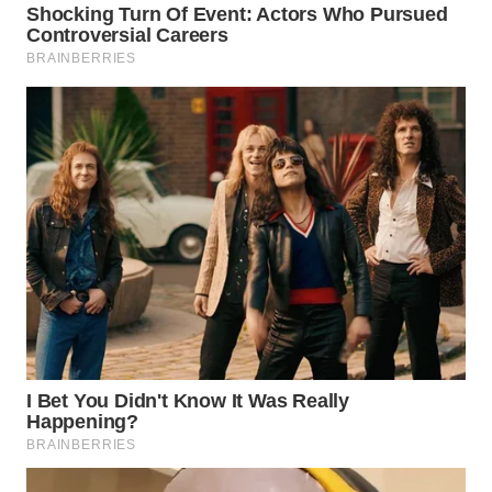
WAHANA
LISTRIK
WAHANA
TRAVEL
WAHANA
TV
WAHANANEWS
ID
WAHANANEWS
CO ID
WAHANANEWS
NET