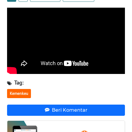
WN
NUSANTARA
WN
JOGJA
WN
JATIM
WN
BALI
Tag:
Kemenkeu
WN
KALBAR
Beri Komentar
WN
KALTENG