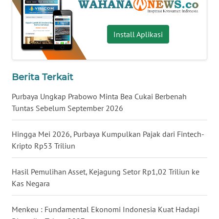
WN
KALTARA
Install Aplikasi
WN
KALSEL
Berita Terkait
WN
KALTIM
Purbaya Ungkap Prabowo Minta Bea Cukai Berbenah
Tuntas Sebelum September 2026
WN
SULSEL
Hingga Mei 2026, Purbaya Kumpulkan Pajak dari Fintech-
Kripto Rp53 Triliun
WN
GORONTALO
Hasil Pemulihan Asset, Kejagung Setor Rp1,02 Triliun ke
Kas Negara
WN
SULUT
Menkeu : Fundamental Ekonomi Indonesia Kuat Hadapi