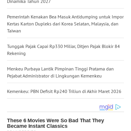
Dinamika Tahun 2027
WN
MALUKU
Pemerintah Kenakan Bea Masuk Antidumping untuk Impor
Kertas Karton Dupleks dari Korea Selatan, Malaysia, dan
WN
Taiwan
MALUT
Tunggak Pajak Capai Rp330 Miliar, Ditjen Pajak Blokir 84
WN
Rekening
DAIRI
Menkeu Purbaya Lantik Pimpinan Tinggi Pratama dan
WN
Pejabat Administrator di Lingkungan Kemenkeu
DANAU
TOBA
Kemenkeu: PBN Defisit Rp240 Triliun di Akhir Maret 2026
WN
NIAS
WN
LANGKAT