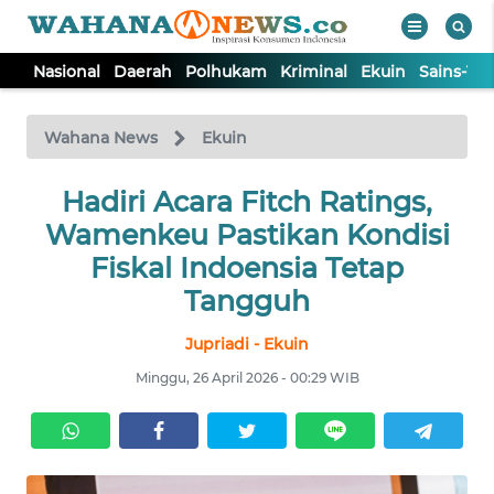
Nasional
Daerah
Polhukam
Kriminal
Ekuin
Sains-Te
WAHANA
Tutup
TV
Wahana News
Ekuin
NASIONAL
Hadiri Acara Fitch Ratings,
Wamenkeu Pastikan Kondisi
DAERAH
Fiskal Indoensia Tetap
Tangguh
POLHUKAM
Jupriadi - Ekuin
Minggu, 26 April 2026 - 00:29 WIB
KRIMINAL
EKUIN