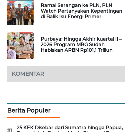
Ramai Serangan ke PLN, PLN
PORTAL
Watch Pertanyakan Kepentingan
KONSUMEN
di Balik Isu Energi Primer
FORWAMKI
Purbaya: Hingga Akhir kuartal II –
ALPERKLINAS
2026 Program MBG Sudah
Habiskan APBN Rp101,1 Triliun
FORJASIDA
KOMENTAR
TAMBANG
NEWS
SITUNGIR
NEWS
Berita Populer
SIDIKALANG
NEWS
25 KEK Disebar dari Sumatra hingga Papua,
#1