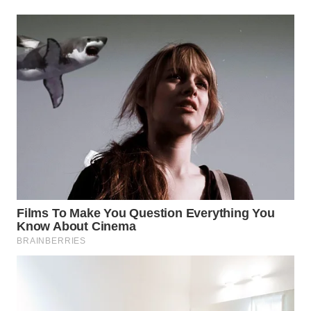
WN
PRIANGAN
TIMUR
WN
SEMARANG
WN
SOLO
WN
BOROBUDUR
WN
MADURA
WN
SURABAYA