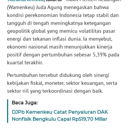
Informasi
(Wamenkeu) Juda Agung menegaskan bahwa
kondisi perekonomian Indonesia tetap stabil dan
INDEKS
BERITA
tangguh di tengah meningkatnya ketegangan
geopolitik global yang memicu volatilitas pasar
KONTAK
energi dan tekanan inflasi dunia. Ia menyebut,
KAMI
ekonomi nasional masih menunjukkan kinerja
positif dengan pertumbuhan sebesar 5,39% pada
INFO
kuartal terakhir.
IKLAN
Pertumbuhan tersebut didukung oleh sinergi
TENTANG
kebijakan fiskal, moneter, sektor keuangan, serta
KAMI
sektor riil yang terkoordinasi dengan baik.
PEDOMAN
Baca Juga:
MEDIA
DJPb Kemenkeu Catat Penyaluran DAK
SIBER
Nonfisik Bengkulu Capai Rp519,70 Miliar
REDAKSI