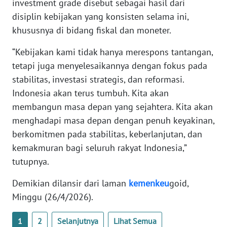
investment grade disebut sebagai hasil dari
WN
disiplin kebijakan yang konsisten selama ini,
BABEL
khususnya di bidang fiskal dan moneter.
“Kebijakan kami tidak hanya merespons tantangan,
WN
SUMBAR
tetapi juga menyelesaikannya dengan fokus pada
stabilitas, investasi strategis, dan reformasi.
WN
Indonesia akan terus tumbuh. Kita akan
SUMSEL
membangun masa depan yang sejahtera. Kita akan
menghadapi masa depan dengan penuh keyakinan,
WN
berkomitmen pada stabilitas, keberlanjutan, dan
BENGKULU
kemakmuran bagi seluruh rakyat Indonesia,”
tutupnya.
WN
LAMPUNG
Demikian dilansir dari laman
kemenkeu
goid,
Minggu (26/4/2026).
WN
JATENG
1
2
Selanjutnya
Lihat Semua