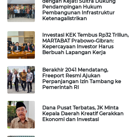
dengan Kejati Sultra Dukung
Pendampingan Hukum
MAWAKA
Pembangunan Infrastruktur
ID
Ketenagalistrikan
MARTABAT
Investasi KEK Tembus Rp32 Triliun,
NET
MARTABAT Prabowo-Gibran:
Kepercayaan Investor Harus
Berbuah Lapangan Kerja
PLN
WATCH
Berakhir 2041 Mendatang,
Freeport Resmi Ajukan
MKLI
Perpanjangan Izin Tambang ke
Pemerintah RI
LPKKI
Dana Pusat Terbatas, JK Minta
LKKI
Kepala Daerah Kreatif Gerakkan
Ekonomi dan Investasi
KOPEKLIN