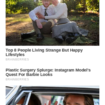
TAPANULI
TENGAH
WN DELI
SERDANG
WN
TEBING
TINGGI
WN
PAKPAK
WN
KARAWANG
WN
BEKASI