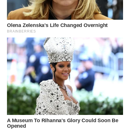
WN
SUMEDANG
WN
CIANJUR
WN
KEPULAUAN
SERIBU
WN
TANGERANG
WN
BINJAI
WN
CIREBON