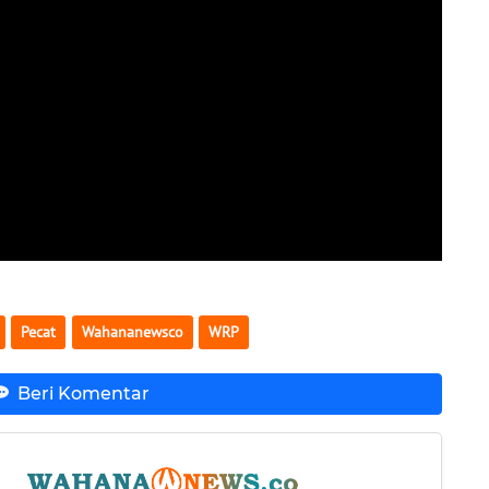
Pecat
Wahananewsco
WRP
Beri Komentar