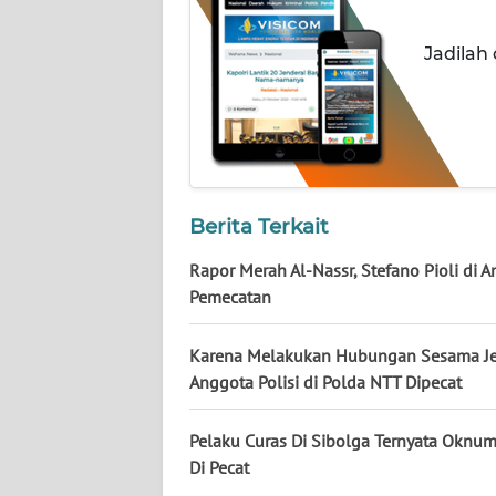
NUSANTARA
Jadilah
WN
JOGJA
WN
JATIM
Berita Terkait
WN
BALI
Rapor Merah Al-Nassr, Stefano Pioli di
Pemecatan
WN
KALBAR
Karena Melakukan Hubungan Sesama Je
Anggota Polisi di Polda NTT Dipecat
WN
KALTENG
Pelaku Curas Di Sibolga Ternyata Oknu
Di Pecat
WN