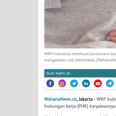
KARIR
DISCLAIMER
Wahana
News
Regional
WN
WRP Indonesia membuat kontroversi ka
SUMUT
mengajukan cuti melahirkan. [WahanaNew
WN
Ikuti Kami di:
JAKARTA
WN
JABAR
WahanaNews.co
, Jakarta -
WRP Indo
hubungan kerja (PHK) karyawannya
WN
BANTEN