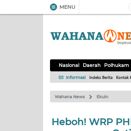
MENU
WAHANA
Tutup
TV
NASIONAL
DAERAH
POLHUKAM
KRIMINAL
EKUIN
SAINS-
KESEHATAN
INTERNASIONAL
Nasional
Daerah
Polhukam
TEKNO
Informasi
Indeks Berita
Kontak 
SERBA-
PENDIDIKAN
OLAHRAGA
OPINI
SERBI
Wahana News
Ekuin
EDITORIAL
Heboh! WRP PHK
Informasi