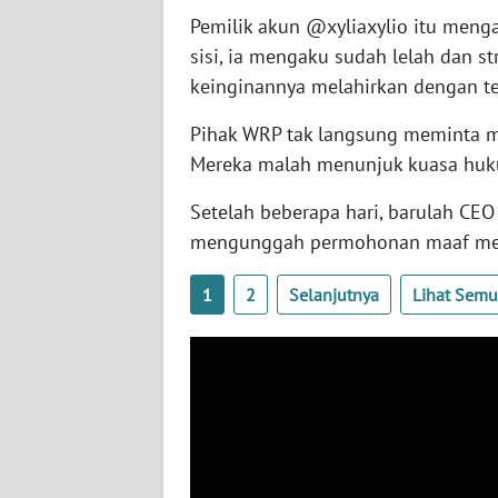
SERAMBI
Pemilik akun @xyliaxylio itu menga
sisi, ia mengaku sudah lelah dan 
WN
keinginannya melahirkan dengan t
JAMBI
Pihak WRP tak langsung meminta maa
WN
Mereka malah menunjuk kuasa huku
SULTRA
Setelah beberapa hari, barulah CEO
mengunggah permohonan maaf melal
WN
NTB
1
2
Selanjutnya
Lihat Sem
WN
SULTENG
WN
SULBAR
WN