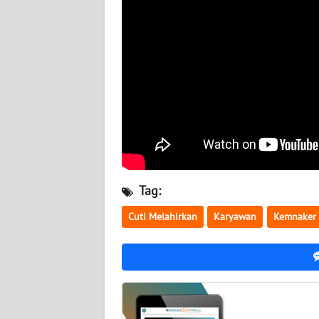
BABEL
WN
SUMBAR
WN
SUMSEL
WN
BENGKULU
Tag:
WN
Cuti Melahirkan
Karyawan
Kemnaker
LAMPUNG
WN
JATENG
WN