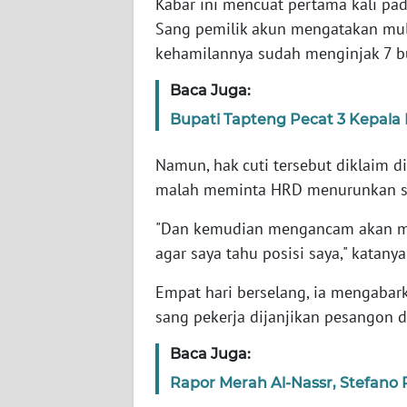
Kabar ini mencuat pertama kali pa
Sang pemilik akun mengatakan mula
WN
kehamilannya sudah menginjak 7 b
NTT
Baca Juga:
WN
Bupati Tapteng Pecat 3 Kepala 
KEPRI
Namun, hak cuti tersebut diklaim di
WN
malah meminta HRD menurunkan st
PAPUA
"Dan kemudian mengancam akan me
WN
agar saya tahu posisi saya," katany
PAPUA
BARAT
Empat hari berselang, ia mengabar
sang pekerja dijanjikan pesangon du
WN
RIAU
Baca Juga:
Rapor Merah Al-Nassr, Stefano
WN