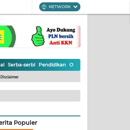
NETWORK
al
Serba-serbi
Pendidikan
Olahraga
Opini
Editoria
Disclaimer
erita Populer