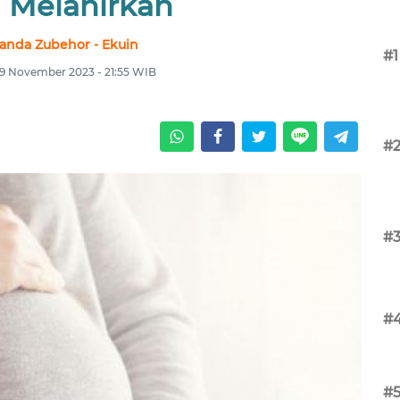
i Melahirkan
nda Zubehor - Ekuin
#1
9 November 2023 - 21:55 WIB
#
#
#
#