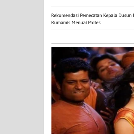
KALTARA
Rekomendasi Pemecatan Kepala Dusun 
WN
Rumamis Menuai Protes
KALSEL
WN
KALTIM
WN
SULSEL
WN
GORONTALO
WN
SULUT
WN
MALUKU