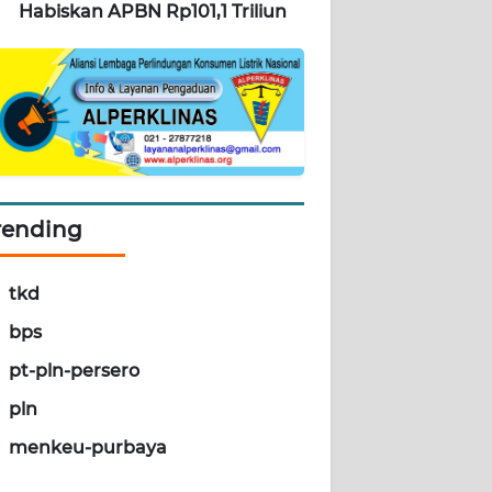
Habiskan APBN Rp101,1 Triliun
rending
tkd
bps
pt-pln-persero
pln
menkeu-purbaya