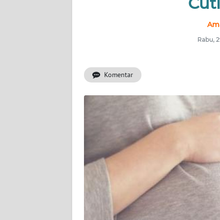
Cut
INDEKS
BERITA
Ama
Rabu, 2
KONTAK
KAMI
Komentar
INFO
IKLAN
TENTANG
KAMI
PEDOMAN
MEDIA
SIBER
REDAKSI