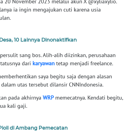
da 20 November 2023 melalui akun X @xyliaxylio.
nya ia ingin mengajukan cuti karena usia
ulan.
Desa, 10 Lainnya Dinonaktifkan
persulit sang bos. Alih-alih diizinkan, perusahaan
atusnya dari
karyawan
tetap menjadi freelance.
mberhentikan saya begitu saja dengan alasan
a dalam utas tersebut dilansir CNNIndonesia.
kan pada akhirnya
WRP
memecatnya. Kendati begitu,
a kali gaji.
 Pioli di Ambang Pemecatan