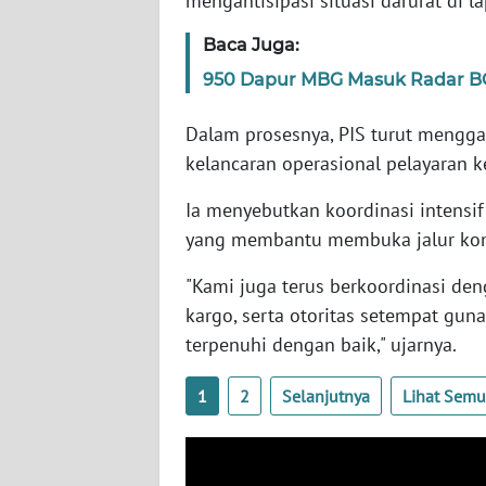
mengantisipasi situasi darurat di l
SERAMBI
Baca Juga:
WN
950 Dapur MBG Masuk Radar BG
JAMBI
Dalam prosesnya, PIS turut mengga
WN
kelancaran operasional pelayaran k
SULTRA
Ia menyebutkan koordinasi intensi
WN
yang membantu membuka jalur komu
NTB
"Kami juga terus berkoordinasi de
kargo, serta otoritas setempat gun
WN
SULTENG
terpenuhi dengan baik," ujarnya.
WN
1
2
Selanjutnya
Lihat Sem
SULBAR
WN