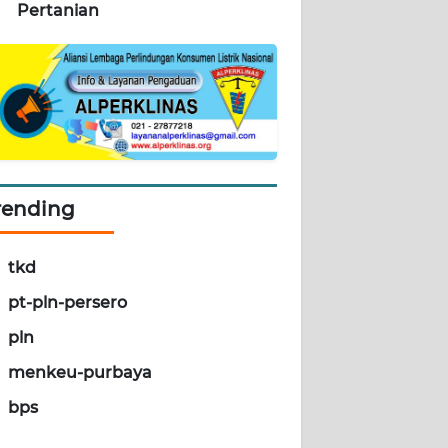
Pertanian
rending
tkd
pt-pln-persero
pln
menkeu-purbaya
bps