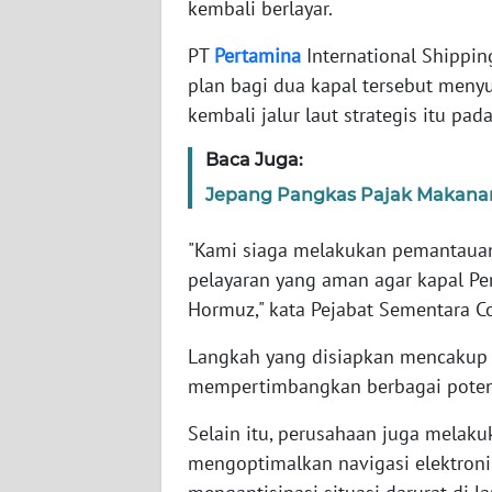
kembali berlayar.
PT
Pertamina
International Shippin
WN
NTT
plan bagi dua kapal tersebut me
kembali jalur laut strategis itu pad
WN
KEPRI
Baca Juga:
Jepang Pangkas Pajak Makanan d
WN
PAPUA
"Kami siaga melakukan pemantauan
pelayaran yang aman agar kapal Pe
WN
Hormuz," kata Pejabat Sementara Cor
PAPUA
BARAT
Langkah yang disiapkan mencakup
mempertimbangkan berbagai potens
WN
RIAU
Selain itu, perusahaan juga melakuk
mengoptimalkan navigasi elektroni
WN