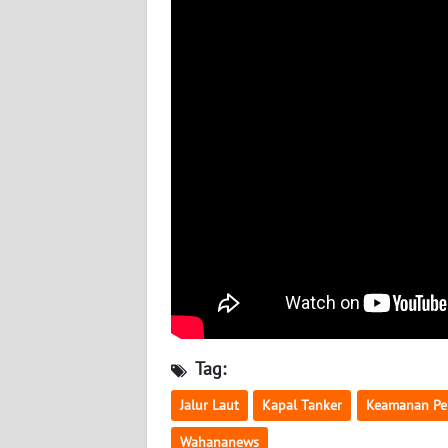
BABEL
WN
SUMBAR
WN
SUMSEL
WN
BENGKULU
WN
LAMPUNG
WN
Tag:
JATENG
Jalur Laut
Kapal Tanker
Keamanan Pe
WN
Wahananews