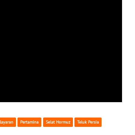
layaran
Pertamina
Selat Hormuz
Teluk Persia