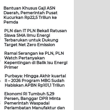
Bantuan Khusus Gaji ASN
Daerah, Pemerintah Pusat
Kucurkan Rp22,5 Triliun ke
Pemda
PLN dan IT PLN Bekali Ratusan
Siswa SMA Ilmu Energi
2
Terbarukan untuk Dukung
Target Net Zero Emission
Ramai Serangan ke PLN, PLN
Watch Pertanyakan
3
Kepentingan di Balik Isu Energi
Primer
Purbaya: Hingga Akhir kuartal
4
II – 2026 Program MBG Sudah
Habiskan APBN Rp101,1 Triliun
Ekonomi RI Tumbuh 5,29
Persen, Banggar DPR Minta
5
Pemerintah Waspadai
Perlambatan Manufaktur dan