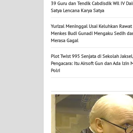
KALTARA
39 Guru dan Tendik Cabdisdik Wil IV Dai
Satya Lencana Karya Satya
WN
KALSEL
Yurizal Meninggal Usai Keluhkan Rawat 
Menkes Budi Gunadi Mengaku Sedih da
WN
Merasa Gagal
KALTIM
Plot Twist 995 Senjata di Sekolah Jaksel
WN
Pengacara: Itu Airsoft Gun dan Ada Izin
SULSEL
Polri
WN
GORONTALO
WN
SULUT
WN
MALUKU