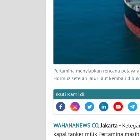
KARIR
DISCLAIMER
Wahana
News
Regional
WN
SUMUT
Pertamina menyiapkan rencana pelayaran
Hormuz setelah jalur laut kembali dib
WN
JAKARTA
Ikuti Kami di:
WN
JABAR
WAHANANEWS.CO
, Jakarta -
Ketegan
WN
kapal tanker milik Pertamina ma
BANTEN