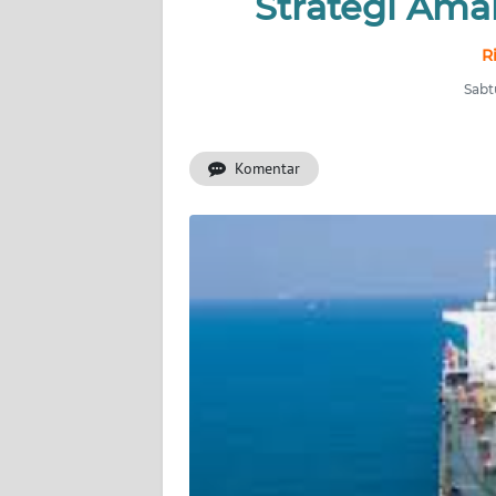
Strategi Ama
INDEKS
BERITA
R
Sabtu
KONTAK
KAMI
Komentar
INFO
IKLAN
TENTANG
KAMI
PEDOMAN
MEDIA
SIBER
REDAKSI