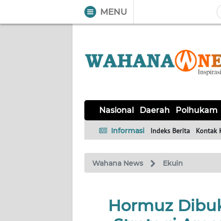
MENU
WAHANA
Tutup
TV
NASIONAL
DAERAH
POLHUKAM
KRIMINAL
EKUIN
SAINS-
KESEHATAN
INTERNASIONAL
Nasional
Daerah
Polhukam
TEKNO
Informasi
Indeks Berita
Kontak 
SERBA-
PENDIDIKAN
OLAHRAGA
OPINI
SERBI
Wahana News
Ekuin
EDITORIAL
Hormuz Dibuk
Informasi