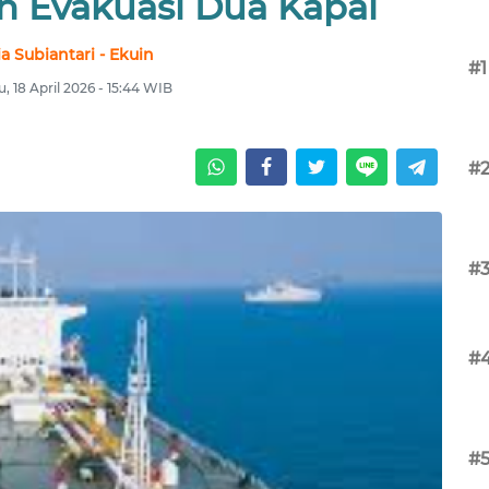
n Evakuasi Dua Kapal
ia Subiantari - Ekuin
#1
, 18 April 2026 - 15:44 WIB
#
#
#
#