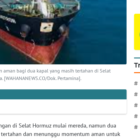
T
 aman bagi dua kapal yang masih tertahan di Selat
uka. [WAHANANEWS.CO/Dok. Pertamina].
#
#
#
#
gan di Selat Hormuz mulai mereda, namun dua
#
sih tertahan dan menunggu momentum aman untuk