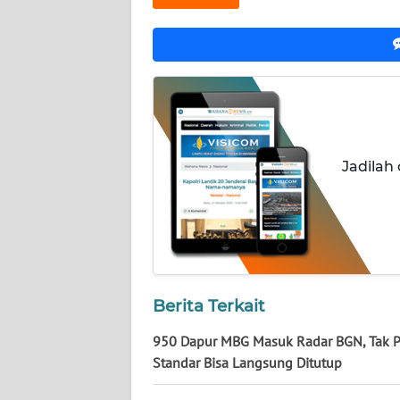
NUSANTARA
WN
JOGJA
WN
JATIM
Jadilah
WN
BALI
WN
KALBAR
Berita Terkait
WN
KALTENG
950 Dapur MBG Masuk Radar BGN, Tak 
Standar Bisa Langsung Ditutup
WN