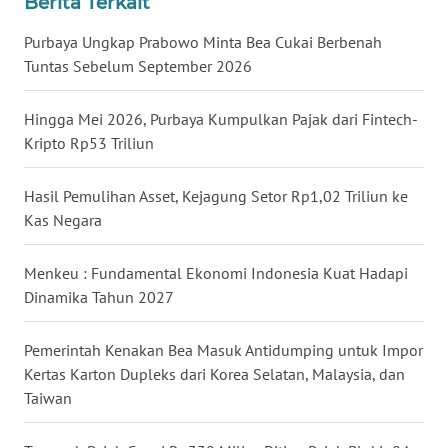
Berita Terkait
WN
Purbaya Ungkap Prabowo Minta Bea Cukai Berbenah
NUSANTARA
Tuntas Sebelum September 2026
WN
Hingga Mei 2026, Purbaya Kumpulkan Pajak dari Fintech-
JOGJA
Kripto Rp53 Triliun
WN
JATIM
Hasil Pemulihan Asset, Kejagung Setor Rp1,02 Triliun ke
Kas Negara
WN
BALI
Menkeu : Fundamental Ekonomi Indonesia Kuat Hadapi
Dinamika Tahun 2027
WN
KALBAR
Pemerintah Kenakan Bea Masuk Antidumping untuk Impor
Kertas Karton Dupleks dari Korea Selatan, Malaysia, dan
WN
Taiwan
KALTENG