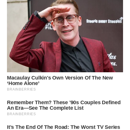
WN
INDRAMAYU
WN
KUNINGAN
WN
MAJALENGKA
WN
SUBANG
WN
SUKABUMI
WN
PURWAKARTA