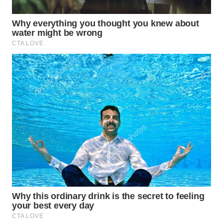
WAHANA
LISTRIK
WAHANA
TRAVEL
WAHANA
TV
WAHANANEWS
ID
WAHANANEWS
CO ID
WAHANANEWS
NET