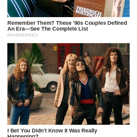
WN
MALUKU
WN
MALUT
WN
DAIRI
WN
DANAU
TOBA
WN
NIAS
WN
LANGKAT