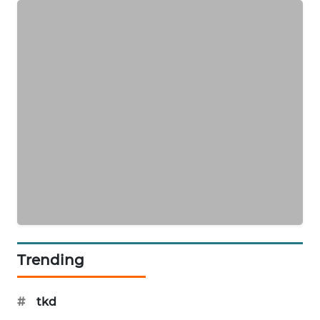
SIBARAGAS
NEWS
METRO
SIANTAR
NEWS
METRO
MEDAN
NEWS
METRO
JAKARTA
NEWS
Trending
KRT
NEWS
#
tkd