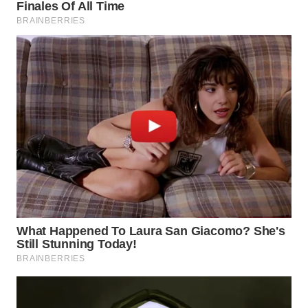
WN
PRIANGAN
TIMUR
WN
SEMARANG
WN
SOLO
WN
BOROBUDUR
WN
MADURA
WN
SURABAYA