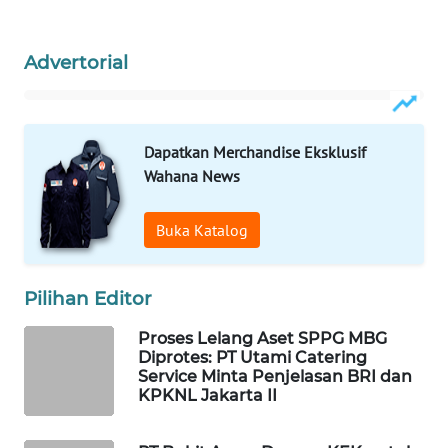
WAHANA
SPORT
Advertorial
WAHANA
UMKM
Dapatkan Merchandise Eksklusif
WAHANA
Wahana News
SELEB
Buka Katalog
WAHANA
PERSONA
Pilihan Editor
WAHANA
Proses Lelang Aset SPPG MBG
OTOMOTIF
Diprotes: PT Utami Catering
Service Minta Penjelasan BRI dan
WAHANA
KPKNL Jakarta II
HEALTH