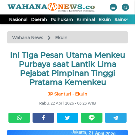
Nasional
Daerah
Polhukam
Kriminal
Ekuin
Sains-Te
WAHANA
Tutup
TV
Wahana News
Ekuin
NASIONAL
Ini Tiga Pesan Utama Menkeu
Purbaya saat Lantik Lima
DAERAH
Pejabat Pimpinan Tinggi
Pratama Kemenkeu
POLHUKAM
JP Sianturi - Ekuin
Rabu, 22 April 2026 - 03:23 WIB
KRIMINAL
EKUIN