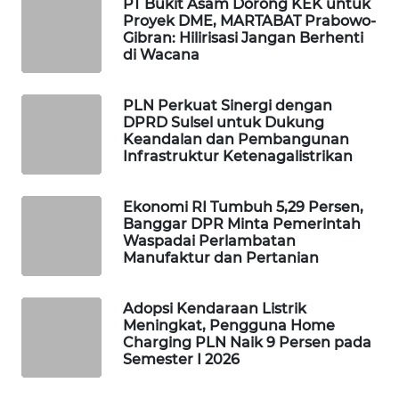
PT Bukit Asam Dorong KEK untuk
WAHANA
Proyek DME, MARTABAT Prabowo-
DESA
Gibran: Hilirisasi Jangan Berhenti
di Wacana
WISATA
LAPAK
PLN Perkuat Sinergi dengan
WAHANA
DPRD Sulsel untuk Dukung
Keandalan dan Pembangunan
Infrastruktur Ketenagalistrikan
Wahana
Network
Ekonomi RI Tumbuh 5,29 Persen,
Banggar DPR Minta Pemerintah
KONSUMEN
Waspadai Perlambatan
LISTRIK
Manufaktur dan Pertanian
MASYARAKAT
Adopsi Kendaraan Listrik
KELISTRIKAN
Meningkat, Pengguna Home
Charging PLN Naik 9 Persen pada
Semester I 2026
WALINKI
ID