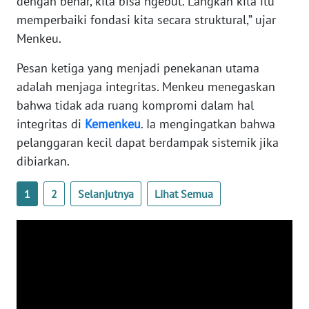
dengan benar, kita bisa ngebut. Langkah kita itu
memperbaiki fondasi kita secara struktural,” ujar
WN
Menkeu.
SERAMBI
Pesan ketiga yang menjadi penekanan utama
WN
adalah menjaga integritas. Menkeu menegaskan
JAMBI
bahwa tidak ada ruang kompromi dalam hal
integritas di
Kemenkeu
. Ia mengingatkan bahwa
WN
SULTRA
pelanggaran kecil dapat berdampak sistemik jika
dibiarkan.
WN
NTB
1
2
Selanjutnya
Lihat Semua
WN
SULTENG
WN
SULBAR