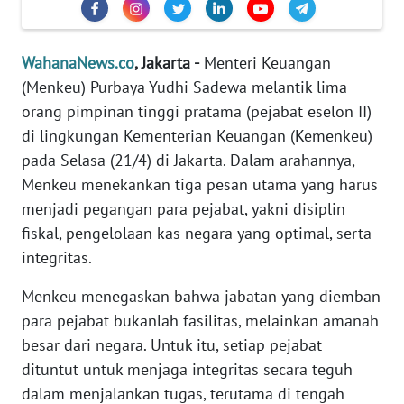
Informasi
INDEKS
WahanaNews.co
, Jakarta -
Menteri Keuangan
BERITA
(Menkeu) Purbaya Yudhi Sadewa melantik lima
orang pimpinan tinggi pratama (pejabat eselon II)
KONTAK
KAMI
di lingkungan Kementerian Keuangan (Kemenkeu)
pada Selasa (21/4) di Jakarta. Dalam arahannya,
INFO
Menkeu menekankan tiga pesan utama yang harus
IKLAN
menjadi pegangan para pejabat, yakni disiplin
fiskal, pengelolaan kas negara yang optimal, serta
TENTANG
integritas.
KAMI
Menkeu menegaskan bahwa jabatan yang diemban
PEDOMAN
para pejabat bukanlah fasilitas, melainkan amanah
MEDIA
besar dari negara. Untuk itu, setiap pejabat
SIBER
dituntut untuk menjaga integritas secara teguh
dalam menjalankan tugas, terutama di tengah
REDAKSI