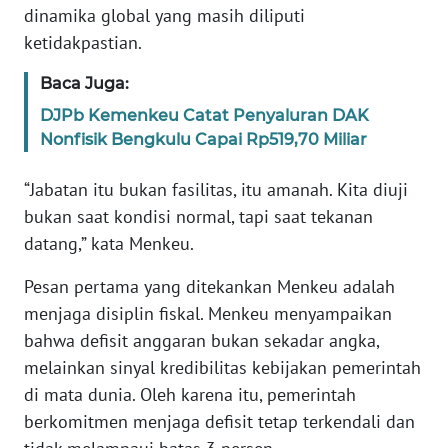
dinamika global yang masih diliputi
ketidakpastian.
KARIR
Baca Juga:
DISCLAIMER
DJPb Kemenkeu Catat Penyaluran DAK
Nonfisik Bengkulu Capai Rp519,70 Miliar
Wahana
News
“Jabatan itu bukan fasilitas, itu amanah. Kita diuji
Regional
bukan saat kondisi normal, tapi saat tekanan
datang,” kata Menkeu.
WN
SUMUT
Pesan pertama yang ditekankan Menkeu adalah
menjaga disiplin fiskal. Menkeu menyampaikan
WN
JAKARTA
bahwa defisit anggaran bukan sekadar angka,
melainkan sinyal kredibilitas kebijakan pemerintah
WN
di mata dunia. Oleh karena itu, pemerintah
JABAR
berkomitmen menjaga defisit tetap terkendali dan