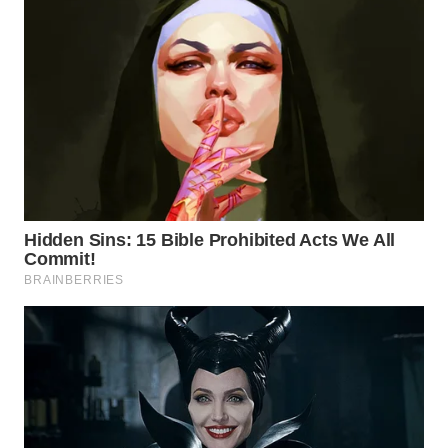
WN
NATUNA
WN
BINTAN
WN
MANDALIKA
WN
LIKUPANG
WN
LABUANBAJO
WN
BORNEO