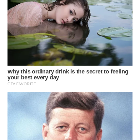
TAPANULI
TENGAH
WN DELI
SERDANG
WN
TEBING
TINGGI
WN
PAKPAK
WN
KARAWANG
WN
BEKASI