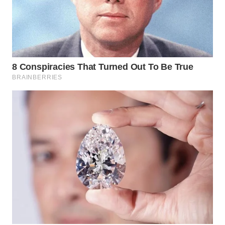
WN
BOGOR
WN
DEPOK
WN
TAPANULI
UTARA
WN
SAMOSIR
WN
PADANG
LAWAS