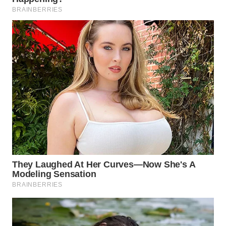
WN
TAPANULI
SELATAN
WN
TANJUNG
LESUNG
WN
KARO
WN
SIMALUNGUN
WN
LABUHANBATU
WN