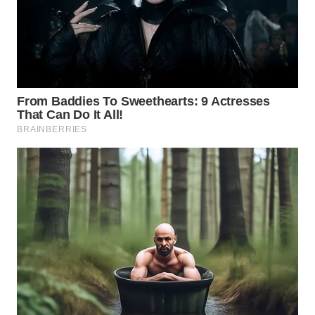
Wahana
Media
Group
WAHANA
NEWS
WAHANA
TANI
WAHANA
ADVOKAT
WAHANA
INFRASTRUKTUR
WAHANA
KONSUMEN