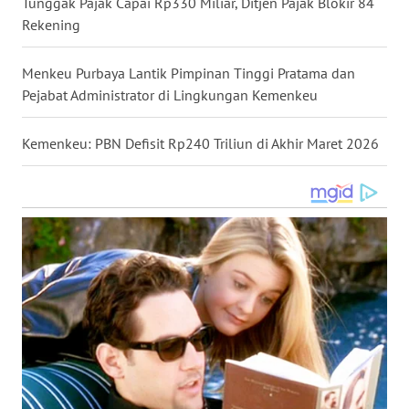
Tunggak Pajak Capai Rp330 Miliar, Ditjen Pajak Blokir 84
WN
Rekening
KALTARA
Menkeu Purbaya Lantik Pimpinan Tinggi Pratama dan
WN
Pejabat Administrator di Lingkungan Kemenkeu
KALSEL
Kemenkeu: PBN Defisit Rp240 Triliun di Akhir Maret 2026
WN
KALTIM
WN
SULSEL
WN
GORONTALO
WN
SULUT