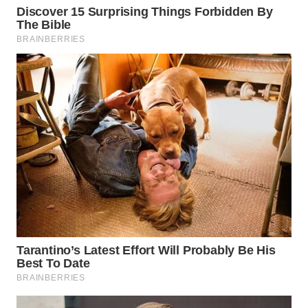
WN
SUMEDANG
WN
CIANJUR
WN
KEPULAUAN
SERIBU
WN
TANGERANG
WN
BINJAI
WN
CIREBON