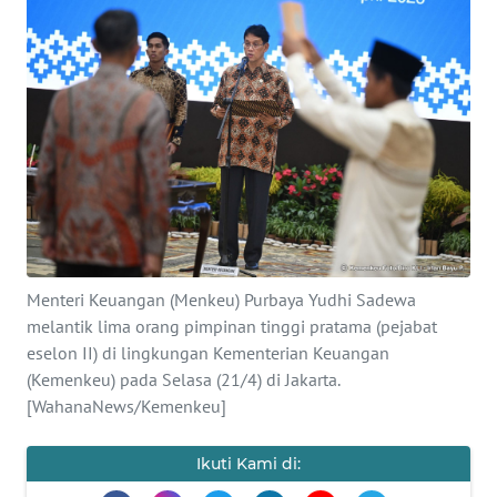
SAINS-TEKNO
KESEHATAN
INTERNASIONAL
SERBA-SERBI
PENDIDIKAN
Menteri Keuangan (Menkeu) Purbaya Yudhi Sadewa
OLAHRAGA
melantik lima orang pimpinan tinggi pratama (pejabat
eselon II) di lingkungan Kementerian Keuangan
(Kemenkeu) pada Selasa (21/4) di Jakarta.
OPINI
[WahanaNews/Kemenkeu]
EDITORIAL
Ikuti Kami di: