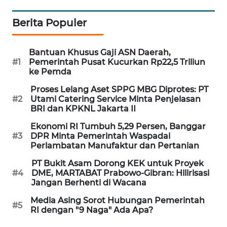
PORTAL
KONSUMEN
Berita Populer
FORWAMKI
Bantuan Khusus Gaji ASN Daerah,
#1
Pemerintah Pusat Kucurkan Rp22,5 Triliun
ke Pemda
ALPERKLINAS
Proses Lelang Aset SPPG MBG Diprotes: PT
#2
Utami Catering Service Minta Penjelasan
FORJASIDA
BRI dan KPKNL Jakarta II
Ekonomi RI Tumbuh 5,29 Persen, Banggar
TAMBANG
#3
DPR Minta Pemerintah Waspadai
NEWS
Perlambatan Manufaktur dan Pertanian
PT Bukit Asam Dorong KEK untuk Proyek
SITUNGIR
#4
DME, MARTABAT Prabowo-Gibran: Hilirisasi
NEWS
Jangan Berhenti di Wacana
Media Asing Sorot Hubungan Pemerintah
SIDIKALANG
#5
RI dengan "9 Naga" Ada Apa?
NEWS