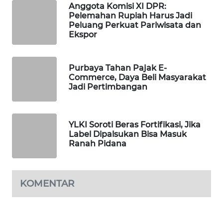
Anggota Komisi XI DPR:
Pelemahan Rupiah Harus Jadi
MAWAKA
Peluang Perkuat Pariwisata dan
ID
Ekspor
MARTABAT
NET
Purbaya Tahan Pajak E-
Commerce, Daya Beli Masyarakat
Jadi Pertimbangan
PLN
WATCH
YLKI Soroti Beras Fortifikasi, Jika
MKLI
Label Dipalsukan Bisa Masuk
Ranah Pidana
LPKKI
LKKI
KOMENTAR
KOPEKLIN