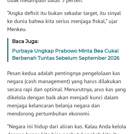
tidak melampaui batas 3 persen.
WN
BANTEN
“Angka defisit itu bukan sekadar target, itu sinyal
ke dunia bahwa kita serius menjaga fiskal,” ujar
WN
Menkeu.
NTT
Baca Juga:
WN
Purbaya Ungkap Prabowo Minta Bea Cukai
KEPRI
Berbenah Tuntas Sebelum September 2026
WN
Pesan kedua adalah pentingnya pengelolaan kas
PAPUA
negara (cash management) yang harus dilakukan
secara rapi dan optimal. Menurutnya, arus kas yang
WN
dikelola dengan baik akan menjadi kunci dalam
PAPUA
menjaga kelancaran belanja negara dan
BARAT
mendorong pertumbuhan ekonomi.
WN
“Negara ini hidup dari aliran kas. Kalau Anda kelola
RIAU