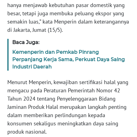
hanya menjawab kebutuhan pasar domestik yang
besar, tetapi juga membuka peluang ekspor yang
KARIR
semakin luas,” kata Menperin dalam keterangannya
di Jakarta, Jumat (15/5).
DISCLAIMER
Baca Juga:
Wahana
Kemenperin dan Pemkab Pinrang
News
Regional
Perpanjang Kerja Sama, Perkuat Daya Saing
Industri Daerah
WN
SUMUT
Menurut Menperin, kewajiban sertifikasi halal yang
mengacu pada Peraturan Pemerintah Nomor 42
WN
Tahun 2024 tentang Penyelenggaraan Bidang
JAKARTA
Jaminan Produk Halal merupakan langkah penting
dalam memberikan perlindungan kepada
WN
konsumen sekaligus meningkatkan daya saing
JABAR
produk nasional.