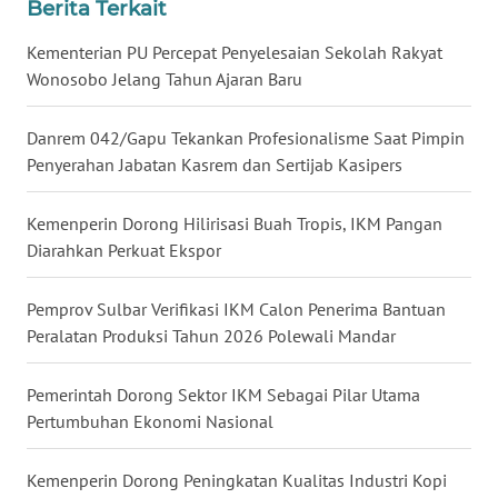
Berita Terkait
WN
KALTARA
Kementerian PU Percepat Penyelesaian Sekolah Rakyat
Wonosobo Jelang Tahun Ajaran Baru
WN
KALSEL
Danrem 042/Gapu Tekankan Profesionalisme Saat Pimpin
Penyerahan Jabatan Kasrem dan Sertijab Kasipers
WN
KALTIM
Kemenperin Dorong Hilirisasi Buah Tropis, IKM Pangan
Diarahkan Perkuat Ekspor
WN
SULSEL
Pemprov Sulbar Verifikasi IKM Calon Penerima Bantuan
Peralatan Produksi Tahun 2026 Polewali Mandar
WN
GORONTALO
Pemerintah Dorong Sektor IKM Sebagai Pilar Utama
Pertumbuhan Ekonomi Nasional
WN
SULUT
Kemenperin Dorong Peningkatan Kualitas Industri Kopi