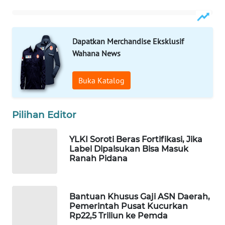
WAHANA
DESA
WISATA
Dapatkan Merchandise Eksklusif
Wahana News
LAPAK
WAHANA
Buka Katalog
Wahana
Network
Pilihan Editor
KONSUMEN
YLKI Soroti Beras Fortifikasi, Jika
LISTRIK
Label Dipalsukan Bisa Masuk
Ranah Pidana
MASYARAKAT
KELISTRIKAN
Bantuan Khusus Gaji ASN Daerah,
WALINKI
Pemerintah Pusat Kucurkan
ID
Rp22,5 Triliun ke Pemda