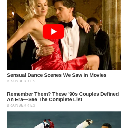
WN
BOGOR
WN
DEPOK
WN
TAPANULI
UTARA
WN
SAMOSIR
WN
PADANG
LAWAS