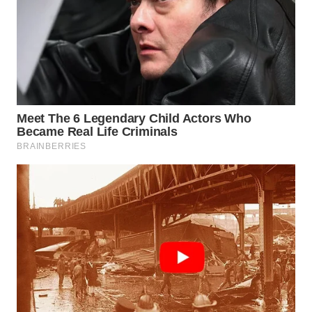
Wahana
Media
Group
WAHANA
NEWS
WAHANA
TANI
WAHANA
ADVOKAT
WAHANA
INFRASTRUKTUR
WAHANA
KONSUMEN