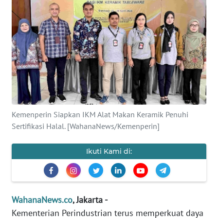
SAINS-TEKNO
KESEHATAN
INTERNASIONAL
SERBA-SERBI
PENDIDIKAN
Kemenperin Siapkan IKM Alat Makan Keramik Penuhi
Sertifikasi Halal. [WahanaNews/Kemenperin]
OLAHRAGA
Ikuti Kami di:
OPINI
EDITORIAL
WahanaNews.co
, Jakarta -
Kementerian Perindustrian terus memperkuat daya