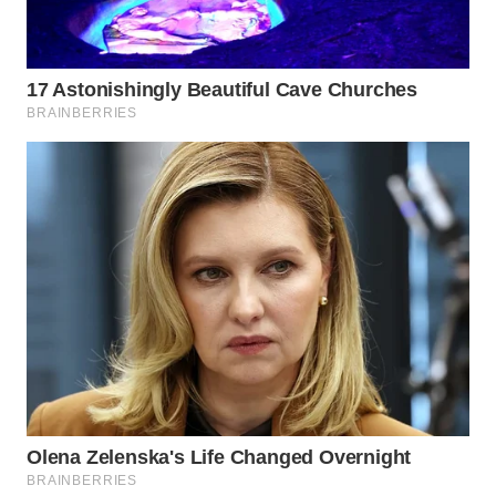
WN
TAPANULI
SELATAN
WN
TANJUNG
LESUNG
WN
KARO
WN
SIMALUNGUN
WN
LABUHANBATU
WN