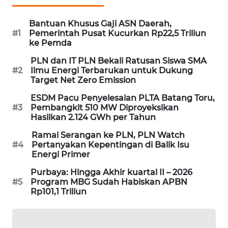
SIBARAGAS
Bantuan Khusus Gaji ASN Daerah,
NEWS
#1
Pemerintah Pusat Kucurkan Rp22,5 Triliun
ke Pemda
METRO
PLN dan IT PLN Bekali Ratusan Siswa SMA
SIANTAR
#2
Ilmu Energi Terbarukan untuk Dukung
NEWS
Target Net Zero Emission
ESDM Pacu Penyelesaian PLTA Batang Toru,
METRO
#3
Pembangkit 510 MW Diproyeksikan
MEDAN
Hasilkan 2.124 GWh per Tahun
NEWS
Ramai Serangan ke PLN, PLN Watch
#4
Pertanyakan Kepentingan di Balik Isu
METRO
Energi Primer
JAKARTA
NEWS
Purbaya: Hingga Akhir kuartal II – 2026
#5
Program MBG Sudah Habiskan APBN
Rp101,1 Triliun
KRT
NEWS