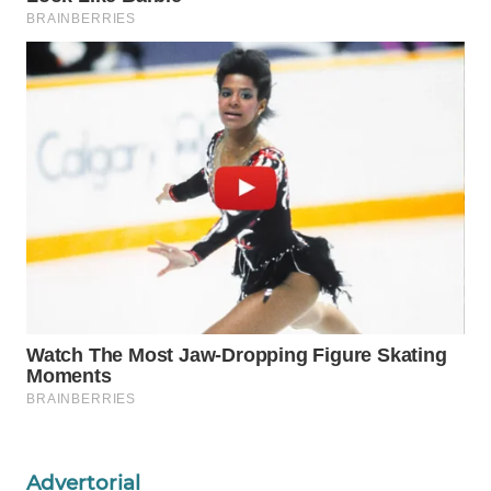
WAHANA
SPORT
WAHANA
UMKM
WAHANA
SELEB
WAHANA
PERSONA
WAHANA
OTOMOTIF
WAHANA
HEALTH
Advertorial