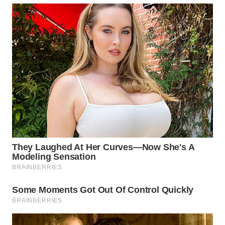
TAPANULI
TENGAH
WN DELI
SERDANG
WN
TEBING
TINGGI
WN
PAKPAK
WN
KARAWANG
WN
BEKASI