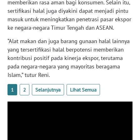
memberikan rasa aman bagi konsumen. Selain itu,
WN
sertifikasi halal juga diyakini dapat menjadi pintu
BABEL
masuk untuk meningkatkan penetrasi pasar ekspor
ke negara-negara Timur Tengah dan ASEAN.
WN
SUMBAR
“Alat makan dan juga barang gunaan halal lainnya
yang tersertifikasi halal berpotensi memberikan
WN
kontribusi positif pada kinerja ekspor, terutama
SUMSEL
pada negara-negara yang mayoritas beragama
Islam,” tutur Reni.
WN
BENGKULU
1
2
Selanjutnya
Lihat Semua
WN
LAMPUNG
WN
JATENG