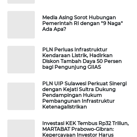
MAWAKA
ID
Media Asing Sorot Hubungan
Pemerintah RI dengan "9 Naga"
Ada Apa?
MARTABAT
NET
PLN Perluas Infrastruktur
Kendaraan Listrik, Hadirkan
PLN
Diskon Tambah Daya 50 Persen
WATCH
bagi Pengunjung GIIAS
MKLI
PLN UIP Sulawesi Perkuat Sinergi
dengan Kejati Sultra Dukung
LPKKI
Pendampingan Hukum
Pembangunan Infrastruktur
Ketenagalistrikan
LKKI
Investasi KEK Tembus Rp32 Triliun,
KOPEKLIN
MARTABAT Prabowo-Gibran:
Kepercayaan Investor Harus