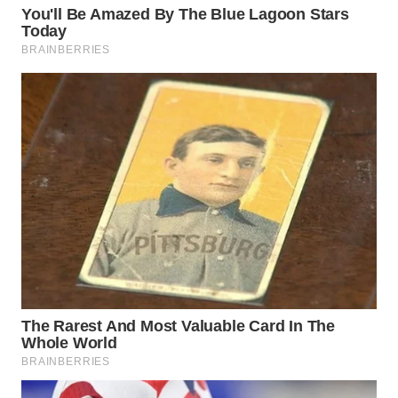
WN
PRIANGAN
TIMUR
WN
SEMARANG
WN
SOLO
WN
BOROBUDUR
WN
MADURA
WN
SURABAYA