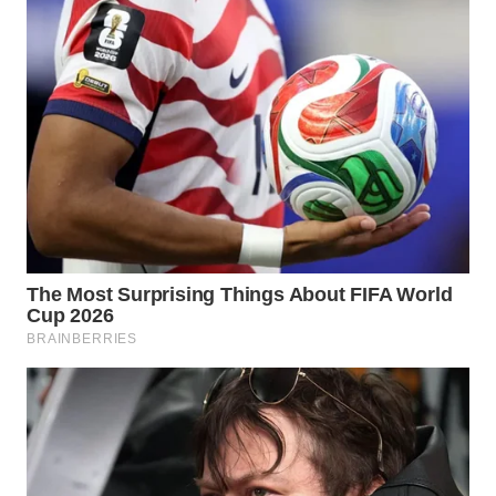
WN
NATUNA
WN
BINTAN
WN
MANDALIKA
WN
LIKUPANG
WN
LABUANBAJO
WN
BORNEO