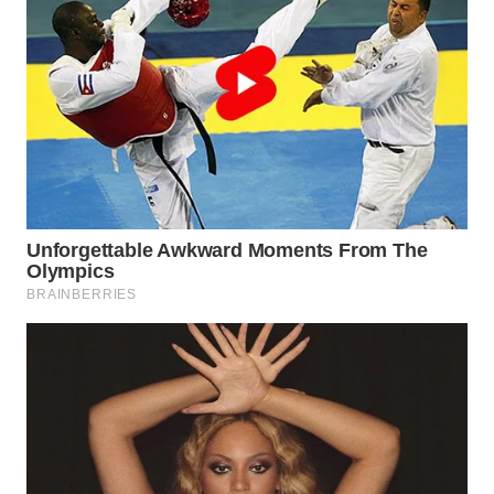
WN
SUMEDANG
WN
CIANJUR
WN
KEPULAUAN
SERIBU
WN
TANGERANG
WN
BINJAI
WN
CIREBON