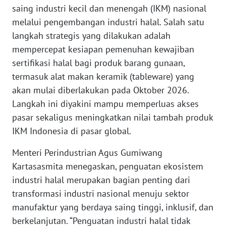
Informasi
saing industri kecil dan menengah (IKM) nasional
melalui pengembangan industri halal. Salah satu
INDEKS
langkah strategis yang dilakukan adalah
BERITA
mempercepat kesiapan pemenuhan kewajiban
sertifikasi halal bagi produk barang gunaan,
KONTAK
KAMI
termasuk alat makan keramik (tableware) yang
akan mulai diberlakukan pada Oktober 2026.
INFO
Langkah ini diyakini mampu memperluas akses
IKLAN
pasar sekaligus meningkatkan nilai tambah produk
IKM Indonesia di pasar global.
TENTANG
KAMI
Menteri Perindustrian Agus Gumiwang
Kartasasmita menegaskan, penguatan ekosistem
PEDOMAN
industri halal merupakan bagian penting dari
MEDIA
transformasi industri nasional menuju sektor
SIBER
manufaktur yang berdaya saing tinggi, inklusif, dan
berkelanjutan. “Penguatan industri halal tidak
REDAKSI