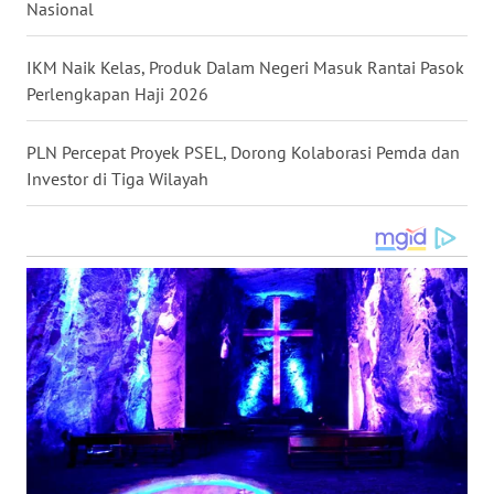
Nasional
WN
MALUKU
IKM Naik Kelas, Produk Dalam Negeri Masuk Rantai Pasok
Perlengkapan Haji 2026
WN
MALUT
PLN Percepat Proyek PSEL, Dorong Kolaborasi Pemda dan
Investor di Tiga Wilayah
WN
DAIRI
WN
DANAU
TOBA
WN
NIAS
WN
LANGKAT