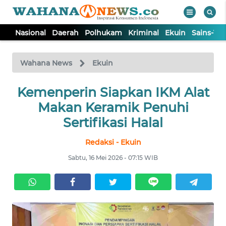
Nasional
Daerah
Polhukam
Kriminal
Ekuin
Sains-Te
WAHANA
Tutup
TV
Wahana News
Ekuin
NASIONAL
Kemenperin Siapkan IKM Alat
Makan Keramik Penuhi
DAERAH
Sertifikasi Halal
Redaksi - Ekuin
POLHUKAM
Sabtu, 16 Mei 2026 - 07:15 WIB
KRIMINAL
EKUIN