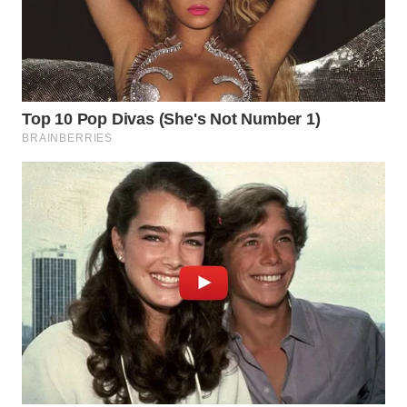
WN
INDRAMAYU
WN
KUNINGAN
WN
MAJALENGKA
WN
SUBANG
WN
SUKABUMI
WN
PURWAKARTA