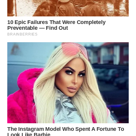
WAHANA
LISTRIK
WAHANA
TRAVEL
WAHANA
TV
WAHANANEWS
ID
WAHANANEWS
CO ID
WAHANANEWS
NET