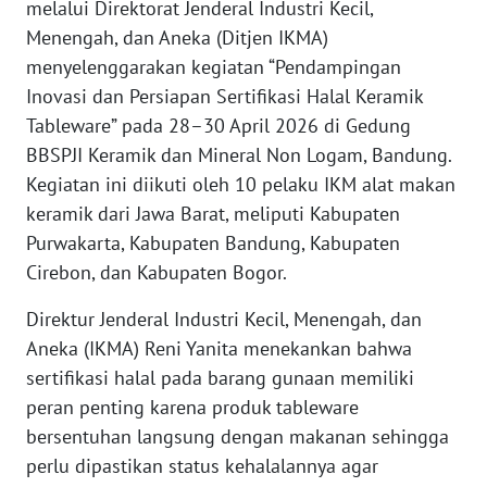
melalui Direktorat Jenderal Industri Kecil,
Menengah, dan Aneka (Ditjen IKMA)
WN
SERAMBI
menyelenggarakan kegiatan “Pendampingan
Inovasi dan Persiapan Sertifikasi Halal Keramik
WN
Tableware” pada 28–30 April 2026 di Gedung
JAMBI
BBSPJI Keramik dan Mineral Non Logam, Bandung.
Kegiatan ini diikuti oleh 10 pelaku IKM alat makan
WN
keramik dari Jawa Barat, meliputi Kabupaten
SULTRA
Purwakarta, Kabupaten Bandung, Kabupaten
Cirebon, dan Kabupaten Bogor.
WN
NTB
Direktur Jenderal Industri Kecil, Menengah, dan
Aneka (IKMA) Reni Yanita menekankan bahwa
WN
sertifikasi halal pada barang gunaan memiliki
SULTENG
peran penting karena produk tableware
bersentuhan langsung dengan makanan sehingga
WN
SULBAR
perlu dipastikan status kehalalannya agar