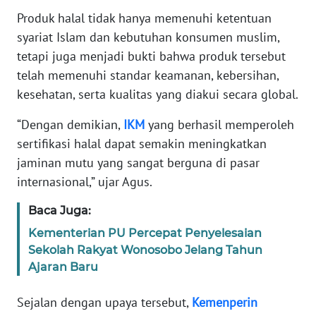
WN
Produk halal tidak hanya memenuhi ketentuan
BANTEN
syariat Islam dan kebutuhan konsumen muslim,
tetapi juga menjadi bukti bahwa produk tersebut
WN
telah memenuhi standar keamanan, kebersihan,
NTT
kesehatan, serta kualitas yang diakui secara global.
WN
“Dengan demikian,
IKM
yang berhasil memperoleh
KEPRI
sertifikasi halal dapat semakin meningkatkan
jaminan mutu yang sangat berguna di pasar
WN
internasional,” ujar Agus.
PAPUA
Baca Juga:
WN
Kementerian PU Percepat Penyelesaian
PAPUA
Sekolah Rakyat Wonosobo Jelang Tahun
BARAT
Ajaran Baru
WN
Sejalan dengan upaya tersebut,
Kemenperin
RIAU