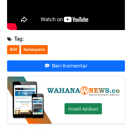
WN
NUSANTARA
WN
JOGJA
Tag:
IKM
Kemenperin
WN
JATIM
Beri Komentar
WN
BALI
WN
KALBAR
Install Aplikasi
WN
KALTENG