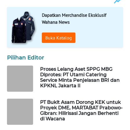
WAHANA
SPORT
Dapatkan Merchandise Eksklusif
Wahana News
WAHANA
UMKM
Buka Katalog
WAHANA
SELEB
Pilihan Editor
Proses Lelang Aset SPPG MBG
WAHANA
Diprotes: PT Utami Catering
PERSONA
Service Minta Penjelasan BRI dan
KPKNL Jakarta II
WAHANA
OTOMOTIF
PT Bukit Asam Dorong KEK untuk
Proyek DME, MARTABAT Prabowo-
Gibran: Hilirisasi Jangan Berhenti
WAHANA
di Wacana
HEALTH