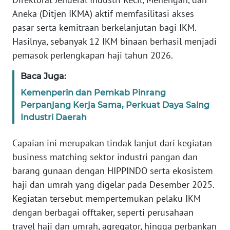
WN
Aneka (Ditjen IKMA) aktif memfasilitasi akses
BANTEN
pasar serta kemitraan berkelanjutan bagi IKM.
Hasilnya, sebanyak 12 IKM binaan berhasil menjadi
WN
pemasok perlengkapan haji tahun 2026.
NTT
Baca Juga:
WN
Kemenperin dan Pemkab Pinrang
KEPRI
Perpanjang Kerja Sama, Perkuat Daya Saing
Industri Daerah
WN
PAPUA
Capaian ini merupakan tindak lanjut dari kegiatan
business matching sektor industri pangan dan
WN
barang gunaan dengan HIPPINDO serta ekosistem
PAPUA
BARAT
haji dan umrah yang digelar pada Desember 2025.
Kegiatan tersebut mempertemukan pelaku IKM
WN
dengan berbagai offtaker, seperti perusahaan
RIAU
travel haji dan umrah, agregator, hingga perbankan