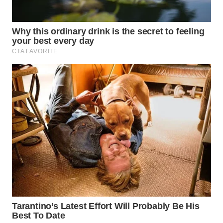
Wahana
Media
Group
WAHANA
NEWS
WAHANA
TANI
WAHANA
ADVOKAT
WAHANA
INFRASTRUKTUR
WAHANA
KONSUMEN