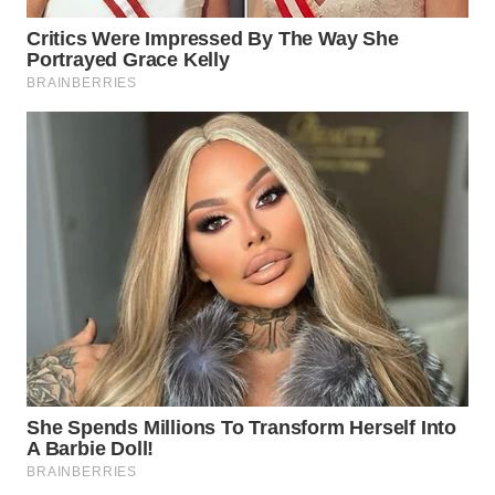
WN
SUMEDANG
WN
CIANJUR
WN
KEPULAUAN
SERIBU
WN
TANGERANG
WN
BINJAI
WN
CIREBON