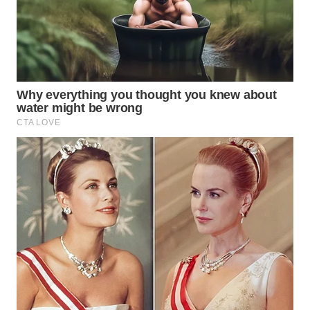
WN
BOGOR
WN
DEPOK
WN
TAPANULI
UTARA
WN
SAMOSIR
WN
PADANG
LAWAS