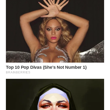
WN
PRIANGAN
TIMUR
WN
SEMARANG
WN
SOLO
WN
BOROBUDUR
WN
MADURA
WN
SURABAYA