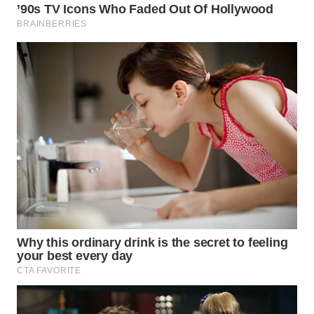
WN
MALUKU
WN
MALUT
WN
DAIRI
WN
DANAU
TOBA
WN
NIAS
WN
LANGKAT