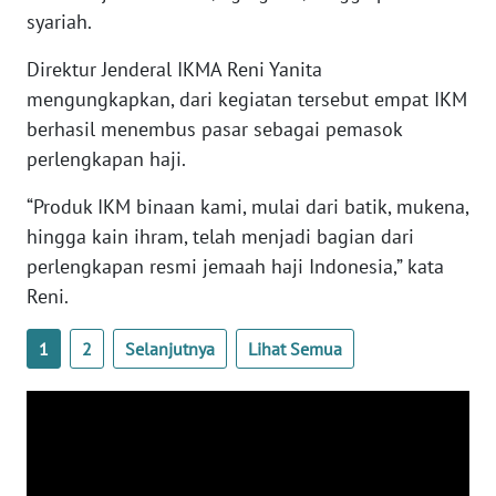
syariah.
WN
SERAMBI
Direktur Jenderal IKMA Reni Yanita
mengungkapkan, dari kegiatan tersebut empat IKM
WN
berhasil menembus pasar sebagai pemasok
JAMBI
perlengkapan haji.
WN
“Produk IKM binaan kami, mulai dari batik, mukena,
SULTRA
hingga kain ihram, telah menjadi bagian dari
perlengkapan resmi jemaah haji Indonesia,” kata
WN
Reni.
NTB
1
2
Selanjutnya
Lihat Semua
WN
SULTENG
WN
SULBAR