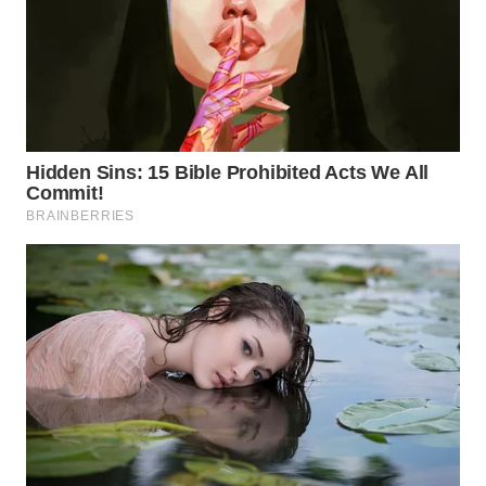
WN
NATUNA
WN
BINTAN
WN
MANDALIKA
WN
LIKUPANG
WN
LABUANBAJO
WN
BORNEO