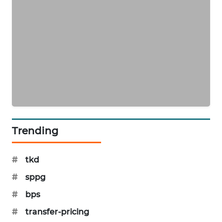
SIBARAGAS
NEWS
METRO
SIANTAR
NEWS
METRO
MEDAN
NEWS
Trending
METRO
JAKARTA
#
tkd
NEWS
#
sppg
KRT
#
bps
NEWS
#
transfer-pricing