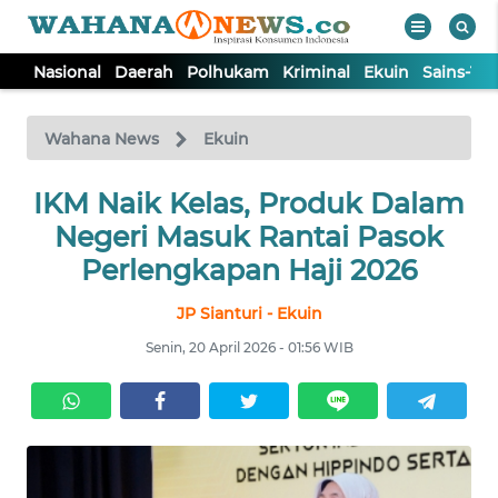
Nasional
Daerah
Polhukam
Kriminal
Ekuin
Sains-Te
WAHANA
Tutup
TV
Wahana News
Ekuin
NASIONAL
IKM Naik Kelas, Produk Dalam
Negeri Masuk Rantai Pasok
DAERAH
Perlengkapan Haji 2026
JP Sianturi - Ekuin
POLHUKAM
Senin, 20 April 2026 - 01:56 WIB
KRIMINAL
EKUIN