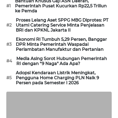
Bantuan Khusus Gaji ASN Daerah,
PORTAL
#1
Pemerintah Pusat Kucurkan Rp22,5 Triliun
ke Pemda
KONSUMEN
Proses Lelang Aset SPPG MBG Diprotes: PT
FORWAMKI
#2
Utami Catering Service Minta Penjelasan
BRI dan KPKNL Jakarta II
ALPERKLINAS
Ekonomi RI Tumbuh 5,29 Persen, Banggar
#3
DPR Minta Pemerintah Waspadai
Perlambatan Manufaktur dan Pertanian
FORJASIDA
Media Asing Sorot Hubungan Pemerintah
#4
RI dengan "9 Naga" Ada Apa?
TAMBANG
NEWS
Adopsi Kendaraan Listrik Meningkat,
#5
Pengguna Home Charging PLN Naik 9
Persen pada Semester I 2026
SITUNGIR
NEWS
SIDIKALANG
NEWS