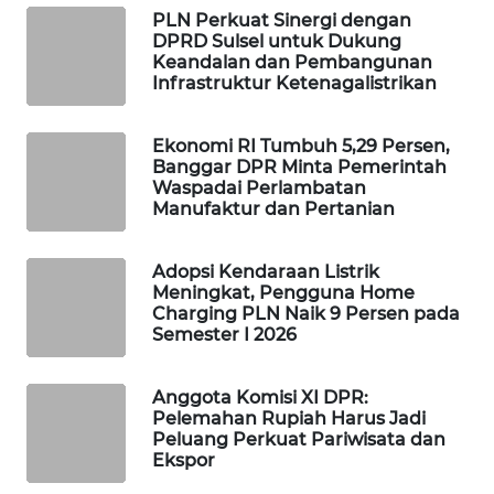
PLN Perkuat Sinergi dengan
WAHANA
DPRD Sulsel untuk Dukung
DESA
Keandalan dan Pembangunan
WISATA
Infrastruktur Ketenagalistrikan
LAPAK
Ekonomi RI Tumbuh 5,29 Persen,
WAHANA
Banggar DPR Minta Pemerintah
Waspadai Perlambatan
Wahana
Manufaktur dan Pertanian
Network
Adopsi Kendaraan Listrik
KONSUMEN
Meningkat, Pengguna Home
LISTRIK
Charging PLN Naik 9 Persen pada
Semester I 2026
MASYARAKAT
KELISTRIKAN
Anggota Komisi XI DPR:
Pelemahan Rupiah Harus Jadi
Peluang Perkuat Pariwisata dan
WALINKI
Ekspor
ID