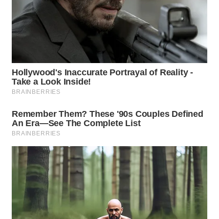
TAPANULI
TENGAH
WN DELI
SERDANG
WN
TEBING
TINGGI
WN
PAKPAK
WN
KARAWANG
WN
BEKASI