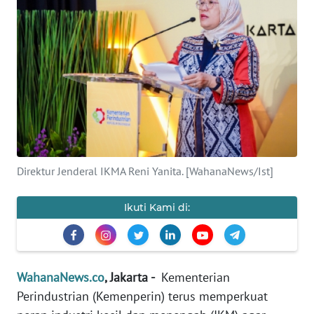
SAINS-TEKNO
KESEHATAN
INTERNASIONAL
SERBA-SERBI
PENDIDIKAN
Direktur Jenderal IKMA Reni Yanita. [WahanaNews/Ist]
OLAHRAGA
Ikuti Kami di:
OPINI
WahanaNews.co
, Jakarta -
Kementerian
EDITORIAL
Perindustrian (Kemenperin) terus memperkuat