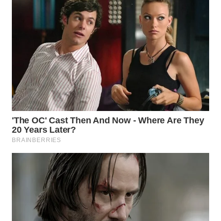
WN
TAPANULI
SELATAN
WN
TANJUNG
LESUNG
WN
KARO
WN
SIMALUNGUN
WN
LABUHANBATU
WN