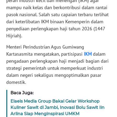
peran industri kecil dan menengah (IKM) agar
Informasi
mampu naik kelas dan berkontribusi dalam rantai
INDEKS
pasok nasional. Salah satu capaian terbaru terlihat
BERITA
dari keterlibatan IKM binaan Kemenperin dalam
penyediaan perlengkapan haji tahun 2026 (1447
KONTAK
Hijriah).
KAMI
Menteri Perindustrian Agus Gumiwang
INFO
Kartasasmita mengatakan, partisipasi
IKM
dalam
IKLAN
pengadaan perlengkapan haji menjadi bagian dari
strategi pemerintah untuk memperkuat industri
TENTANG
dalam negeri sekaligus mengoptimalkan pasar
KAMI
domestik.
PEDOMAN
Baca Juga:
MEDIA
Elaeis Media Group Bakal Gelar Workshop
SIBER
Kuliner Sawit di Jambi, Inovasi Bolu Sawit Iin
Arlina Siap Menginspirasi UMKM
REDAKSI