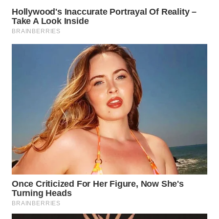
WN
INDRAMAYU
WN
KUNINGAN
WN
MAJALENGKA
WN
SUBANG
WN
SUKABUMI
WN
PURWAKARTA