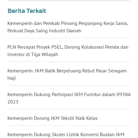
WN
Berita Terkait
NUSANTARA
Kemenperin dan Pemkab Pinrang Perpanjang Kerja Sama,
Perkuat Daya Saing Industri Daerah
WN
JOGJA
PLN Percepat Proyek PSEL, Dorong Kolaborasi Pemda dan
WN
Investor di Tiga Wilayah
JATIM
Kemenperin: IKM Batik Berpeluang Rebut Pasar Seragam
WN
Haji
BALI
Kemenperin Dukung Partisipasi IKM Furnitur dalam IFFINA
WN
2023
KALBAR
Kemenperin Dorong IKM Tekstil Naik Kelas
WN
KALTENG
Kemenperin Dukung Skuter Listrik Konversi Buatan IKM