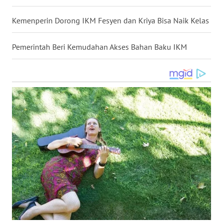
WN
Kemenperin Dorong IKM Fesyen dan Kriya Bisa Naik Kelas
KALTARA
Pemerintah Beri Kemudahan Akses Bahan Baku IKM
WN
KALSEL
WN
KALTIM
WN
SULSEL
WN
GORONTALO
WN
SULUT