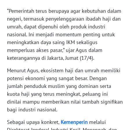
“Pemerintah terus berupaya agar kebutuhan dalam
KARIR
negeri, termasuk penyelenggaraan ibadah haji dan
umrah, dapat dipenuhi oleh produk industri
DISCLAIMER
nasional. Ini menjadi momentum penting untuk
meningkatkan daya saing IKM sekaligus
Wahana
memperluas akses pasar,” ujar Agus dalam
News
Regional
keterangannya di Jakarta, Jumat (17/4).
Menurut Agus, ekosistem haji dan umrah memiliki
WN
SUMUT
potensi ekonomi yang sangat besar. Dengan
jumlah penduduk muslim yang dominan serta
WN
kuota haji yang terus meningkat, peluang ini
JAKARTA
dinilai mampu memberikan nilai tambah signifikan
bagi industri nasional.
WN
JABAR
Sebagai upaya konkret,
Kemenperin
melalui
Direktorat Jenderal Industri Kecil, Menengah, dan