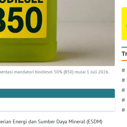
T
#
tasi mandatori biodiesel 50% (B50) mulai 1 Juli 2026.
#
#
#
#
erian Energi dan Sumber Daya Mineral (ESDM)