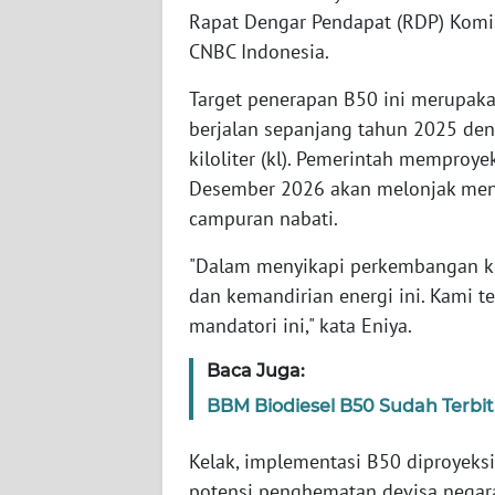
SERAMBI
Rapat Dengar Pendapat (RDP) Komisi
CNBC Indonesia.
WN
Target penerapan B50 ini merupaka
JAMBI
berjalan sepanjang tahun 2025 deng
kiloliter (kl). Pemerintah memproye
WN
SULTRA
Desember 2026 akan melonjak menja
campuran nabati.
WN
NTB
"Dalam menyikapi perkembangan kon
dan kemandirian energi ini. Kami t
WN
mandatori ini," kata Eniya.
SULTENG
Baca Juga:
WN
BBM Biodiesel B50 Sudah Terbi
SULBAR
Kelak, implementasi B50 diproyek
WN
potensi penghematan devisa negara