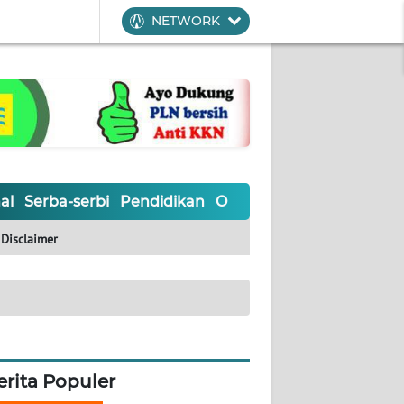
NETWORK
al
Serba-serbi
Pendidikan
Olahraga
Opini
Editoria
Disclaimer
erita Populer