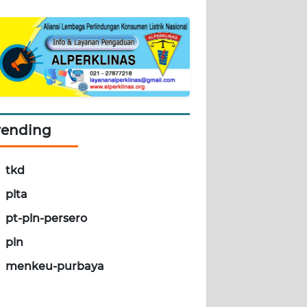
rending
tkd
plta
pt-pln-persero
pln
menkeu-purbaya