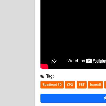
NUSANTARA
WN
JOGJA
WN
JATIM
WN
BALI
WN
KALBAR
Tag:
WN
Buodiesel 50
CPO
EBT
Insentif
KALTENG
WN