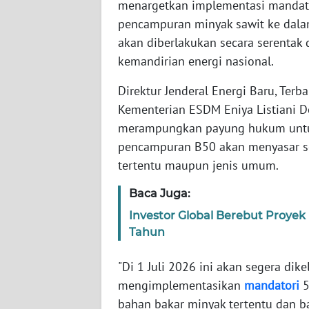
menargetkan implementasi mandator
pencampuran minyak sawit ke dalam
WN
akan diberlakukan secara serentak
NTT
kemandirian energi nasional.
WN
Direktur Jenderal Energi Baru, Terb
KEPRI
Kementerian ESDM Eniya Listiani 
merampungkan payung hukum untu
WN
pencampuran B50 akan menyasar s
PAPUA
tertentu maupun jenis umum.
WN
Baca Juga:
PAPUA
Investor Global Berebut Proyek
BARAT
Tahun
WN
"Di 1 Juli 2026 ini akan segera di
RIAU
mengimplementasikan
mandatori
5
bahan bakar minyak tertentu dan b
WN