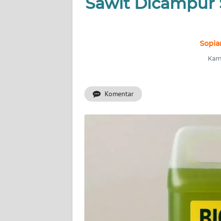
Sawit Dicampur S
INDEKS
BERITA
KONTAK
Sopia
KAMI
Kami
INFO
IKLAN
Komentar
TENTANG
KAMI
PEDOMAN
MEDIA
SIBER
REDAKSI