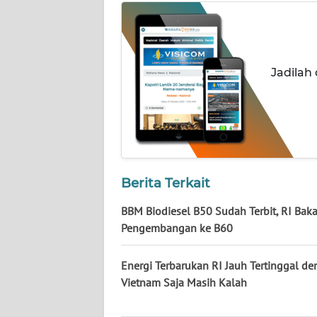
KALTARA
WN
KALSEL
Jadilah
WN
KALTIM
WN
SULSEL
Berita Terkait
WN
BBM Biodiesel B50 Sudah Terbit, RI Baka
GORONTALO
Pengembangan ke B60
WN
SULUT
Energi Terbarukan RI Jauh Tertinggal d
Vietnam Saja Masih Kalah
WN
MALUKU