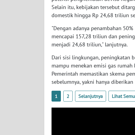
BABEL
Selain itu, kebijakan tersebut di
domestik hingga Rp 24,68 triliun se
WN
SUMBAR
"Dengan adanya penambahan 50% in
mencapai 157,28 triliun dan penin
WN
menjadi 24,68 triliun," lanjutnya.
SUMSEL
Dari sisi lingkungan, peningkatan 
WN
mampu menekan emisi gas rumah ka
BENGKULU
Pemerintah memastikan skema pe
sebelumnya, yakni hanya diberikan 
WN
LAMPUNG
1
2
Selanjutnya
Lihat Sem
WN
JATENG
WN