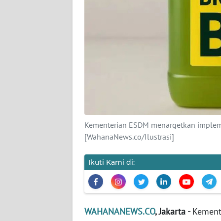
KARIR
DISCLAIMER
Wahana
News
Regional
WN
SUMUT
Kementerian ESDM menargetkan implemen
[WahanaNews.co/Ilustrasi]
WN
JAKARTA
Ikuti Kami di:
WN
JABAR
WN
WAHANANEWS.CO
, Jakarta -
Kement
BANTEN