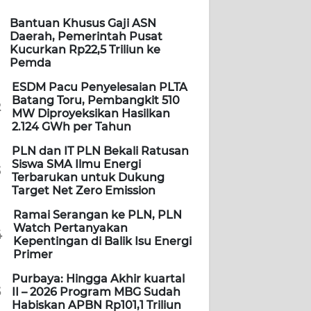
Bantuan Khusus Gaji ASN
Daerah, Pemerintah Pusat
Kucurkan Rp22,5 Triliun ke
Pemda
ESDM Pacu Penyelesaian PLTA
Batang Toru, Pembangkit 510
2
MW Diproyeksikan Hasilkan
2.124 GWh per Tahun
PLN dan IT PLN Bekali Ratusan
Siswa SMA Ilmu Energi
3
Terbarukan untuk Dukung
Target Net Zero Emission
Ramai Serangan ke PLN, PLN
Watch Pertanyakan
4
Kepentingan di Balik Isu Energi
Primer
Purbaya: Hingga Akhir kuartal
5
II – 2026 Program MBG Sudah
Habiskan APBN Rp101,1 Triliun