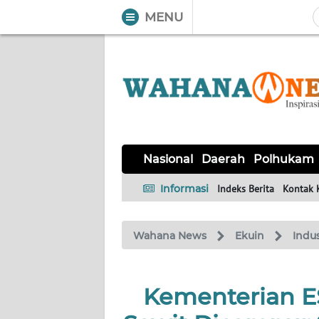
MENU
WAHANA
Tutup
TV
NASIONAL
DAERAH
POLHUKAM
KRIMINAL
EKUIN
SAINS-
KESEHATAN
INTERNASIONAL
Nasional
Daerah
Polhukam
TEKNO
Informasi
Indeks Berita
Kontak 
SERBA-
PENDIDIKAN
OLAHRAGA
OPINI
SERBI
Wahana News
Ekuin
Indus
EDITORIAL
Kementerian E
Informasi