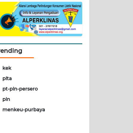
rending
kek
plta
pt-pln-persero
pln
menkeu-purbaya