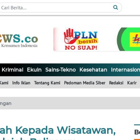
Kriminal
Ekuin
Sains-Tekno
Kesehatan
Internasion
Kami
Info Iklan
Tentang Kami
Pedoman Media Siber
Redaksi
Karir
ngan
ah Kepada Wisatawan,
B