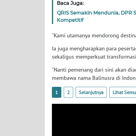
Baca Juga:
SERAMBI
QRIS Semakin Mendunia, DPR S
Kompetitif
WN
JAMBI
"Kami utamanya mendorong destinas
WN
Ia juga mengharapkan para pesert
SULTRA
sekaligus memperkuat transformasi
WN
"Nanti pemenang dari sini akan dia
NTB
membawa nama Balinusra di Indones
WN
1
2
Selanjutnya
Lihat Sem
SULTENG
WN
SULBAR
WN