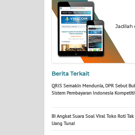
NUSANTARA
WN
JOGJA
Jadilah
WN
JATIM
WN
BALI
Berita Terkait
WN
QRIS Semakin Mendunia, DPR Sebut Buk
KALBAR
Sistem Pembayaran Indonesia Kompetiti
WN
KALTENG
BI Angkat Suara Soal Viral Toko Roti Tak
Uang Tunai
WN