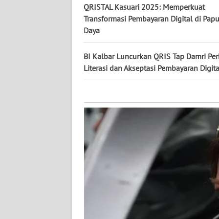
KALTARA
QRISTAL Kasuari 2025: Memperkuat
Transformasi Pembayaran Digital di Papu
WN
Daya
KALSEL
BI Kalbar Luncurkan QRIS Tap Damri Per
WN
Literasi dan Akseptasi Pembayaran Digita
KALTIM
WN
SULSEL
WN
GORONTALO
WN
SULUT
WN
MALUKU