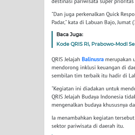
destinasi pariwisata super priorita
"Dan juga perkenalkan Quick Respo
WN
Padar," kata di Labuan Bajo, Jumat 
NTT
Baca Juga:
WN
KEPRI
Kode QRIS RI, Prabowo-Modi Sep
QRIS Jelajah
Balinusra
merupakan up
WN
PAPUA
mendorong inklusi keuangan di dae
sembilan tim terbaik itu hadir di 
WN
"Kegiatan ini diadakan untuk mendo
PAPUA
BARAT
QRIS Jelajah Budaya Indonesia tida
mengenalkan budaya khususnya dari
WN
Ia menambahkan kegiatan tersebut
RIAU
sektor pariwisata di daerah itu.
WN