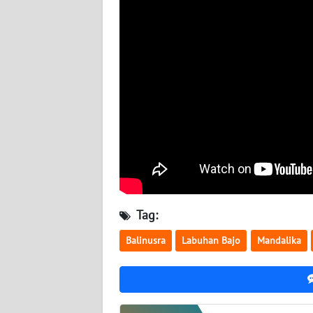
BABEL
WN
SUMBAR
WN
SUMSEL
WN
BENGKULU
WN
Tag:
LAMPUNG
Balinusra
Labuhan Bajo
Mandalika
WN
JATENG
WN