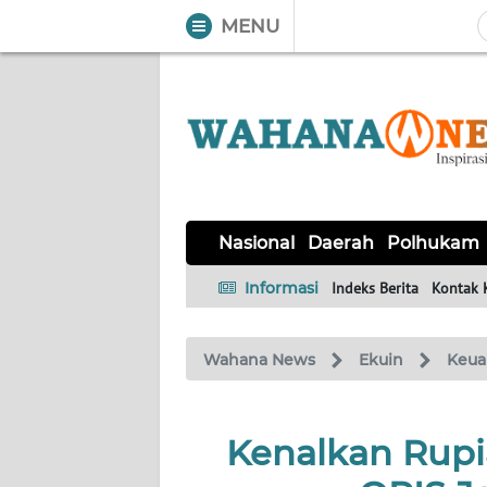
MENU
WAHANA
Tutup
TV
NASIONAL
DAERAH
POLHUKAM
KRIMINAL
EKUIN
SAINS-
KESEHATAN
INTERNASIONAL
Nasional
Daerah
Polhukam
TEKNO
Informasi
Indeks Berita
Kontak 
SERBA-
PENDIDIKAN
OLAHRAGA
OPINI
SERBI
Wahana News
Ekuin
Keua
EDITORIAL
Kenalkan Rupi
Informasi