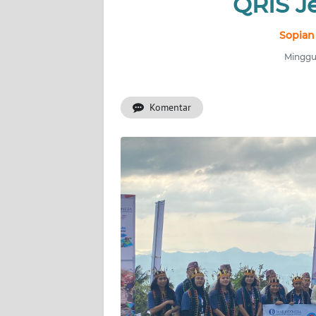
QRIS Je
INDEKS
BERITA
Sopian
Minggu,
KONTAK
KAMI
Komentar
INFO
IKLAN
TENTANG
KAMI
PEDOMAN
MEDIA
SIBER
REDAKSI