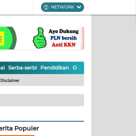
NETWORK
al
Serba-serbi
Pendidikan
Olahraga
Opini
Editoria
Disclaimer
erita Populer