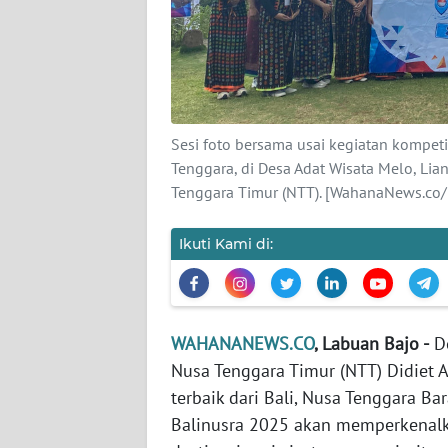
KARIR
DISCLAIMER
Wahana
News
Sesi foto bersama usai kegiatan kompeti
Regional
Tenggara, di Desa Adat Wisata Melo, Li
Tenggara Timur (NTT). [WahanaNews.co/
WN
SUMUT
Ikuti Kami di:
WN
JAKARTA
WAHANANEWS.CO
, Labuan Bajo -
De
WN
Nusa Tenggara Timur (NTT) Didiet 
JABAR
terbaik dari Bali, Nusa Tenggara Ba
Balinusra 2025 akan memperkenalk
WN
BANTEN