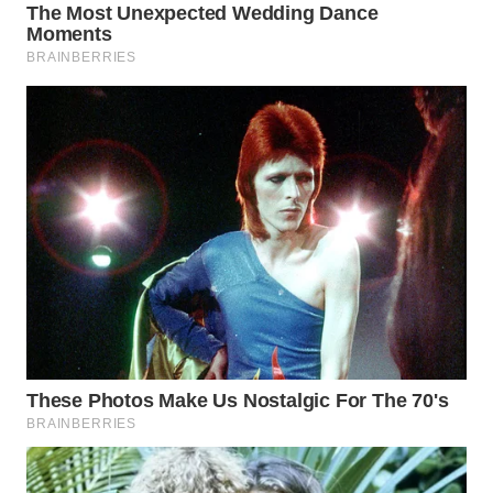
WN
KALTARA
WN
KALSEL
WN
KALTIM
WN
SULSEL
WN
GORONTALO
WN
SULUT