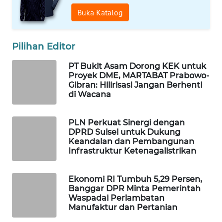
Buka Katalog
Wahana
Media
Group
Pilihan Editor
WAHANA
NEWS
PT Bukit Asam Dorong KEK untuk
Proyek DME, MARTABAT Prabowo-
Gibran: Hilirisasi Jangan Berhenti
WAHANA
di Wacana
TANI
PLN Perkuat Sinergi dengan
WAHANA
DPRD Sulsel untuk Dukung
ADVOKAT
Keandalan dan Pembangunan
Infrastruktur Ketenagalistrikan
WAHANA
INFRASTRUKTUR
Ekonomi RI Tumbuh 5,29 Persen,
Banggar DPR Minta Pemerintah
Waspadai Perlambatan
WAHANA
Manufaktur dan Pertanian
KONSUMEN