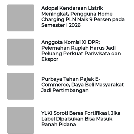
Adopsi Kendaraan Listrik
WAHANA
Meningkat, Pengguna Home
LISTRIK
Charging PLN Naik 9 Persen pada
Semester I 2026
WAHANA
TRAVEL
Anggota Komisi XI DPR:
Pelemahan Rupiah Harus Jadi
WAHANA
Peluang Perkuat Pariwisata dan
Ekspor
TV
WAHANANEWS
Purbaya Tahan Pajak E-
ID
Commerce, Daya Beli Masyarakat
Jadi Pertimbangan
WAHANANEWS
CO ID
YLKI Soroti Beras Fortifikasi, Jika
Label Dipalsukan Bisa Masuk
WAHANANEWS
Ranah Pidana
NET