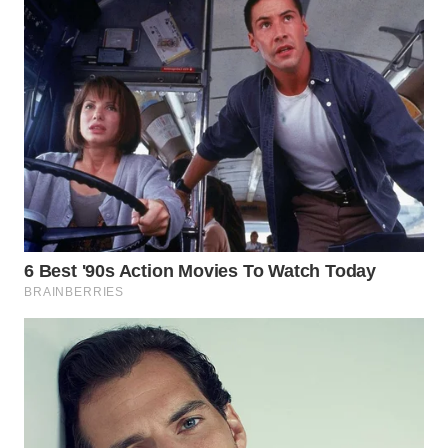
WN
SUMEDANG
WN
CIANJUR
WN
KEPULAUAN
SERIBU
WN
TANGERANG
WN
BINJAI
WN
CIREBON