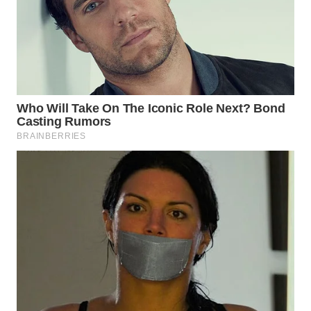
WN
INDRAMAYU
WN
KUNINGAN
WN
MAJALENGKA
WN
SUBANG
WN
SUKABUMI
WN
PURWAKARTA