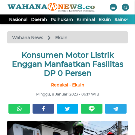
Nasional
Daerah
Polhukam
Kriminal
Ekuin
Sains-Te
WAHANA
Tutup
TV
Wahana News
Ekuin
NASIONAL
Konsumen Motor Listrik
Enggan Manfaatkan Fasilitas
DAERAH
DP 0 Persen
Redaksi - Ekuin
POLHUKAM
Minggu, 8 Januari 2023 - 06:17 WIB
KRIMINAL
EKUIN