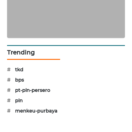
MAWAKA
ID
MARTABAT
NET
Trending
PLN
WATCH
#
tkd
MKLI
#
bps
#
pt-pln-persero
LPKKI
#
pln
LKKI
#
menkeu-purbaya
KOPEKLIN