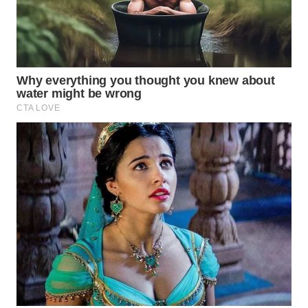
TAPANULI
TENGAH
WN DELI
SERDANG
WN
TEBING
TINGGI
WN
PAKPAK
WN
KARAWANG
WN
BEKASI