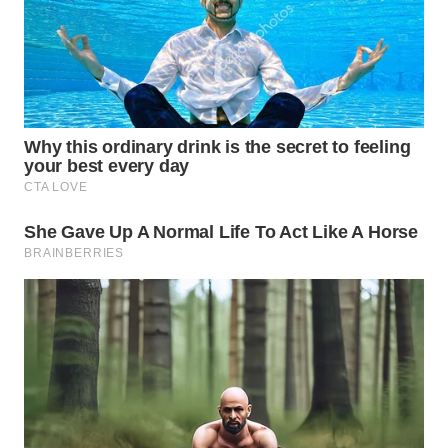
WN
TAPANULI
SELATAN
WN
TANJUNG
LESUNG
WN
KARO
WN
SIMALUNGUN
WN
LABUHANBATU
WN