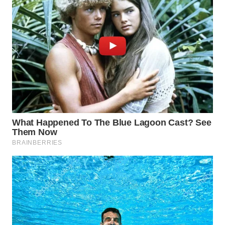
WN
MALUKU
WN
MALUT
WN
DAIRI
WN
DANAU
TOBA
WN
NIAS
WN
LANGKAT