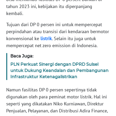
Informasi
tahun 2023 ini, kebijakan itu diperpanjang
kembali.
INDEKS
BERITA
Tujuan dari DP 0 persen ini untuk mempercepat
perpindahan atau transisi dari kendaraan bermotor
KONTAK
KAMI
konvensional ke
listrik
. Selain itu juga untuk
mempercepat net zero emission di Indonesia.
INFO
Baca Juga:
IKLAN
PLN Perkuat Sinergi dengan DPRD Sulsel
untuk Dukung Keandalan dan Pembangunan
TENTANG
KAMI
Infrastruktur Ketenagalistrikan
Namun fasilitas DP 0 persen sepertinya tidak
PEDOMAN
MEDIA
digunakan oleh para peminat motor listrik. Hal ini
SIBER
seperti yang dikatakan Niko Kurniawan, Direktur
Penjualan, Pelayanan, dan Distribusi Adira Finance,
REDAKSI