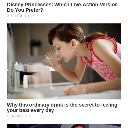
WN
BOGOR
WN
DEPOK
WN
TAPANULI
UTARA
WN
SAMOSIR
WN
PADANG
LAWAS