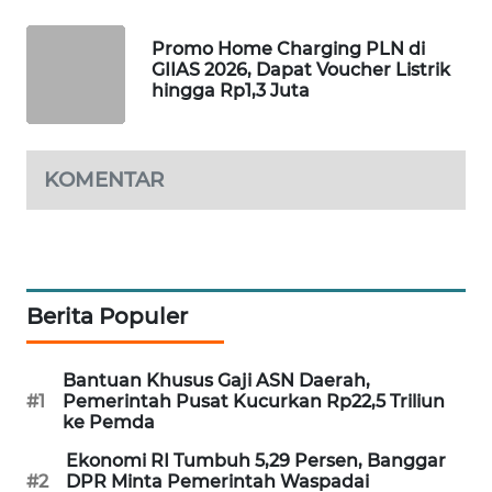
WAHANA
Promo Home Charging PLN di
SPORT
GIIAS 2026, Dapat Voucher Listrik
hingga Rp1,3 Juta
WAHANA
UMKM
KOMENTAR
WAHANA
SELEB
WAHANA
PERSONA
Berita Populer
WAHANA
OTOMOTIF
Bantuan Khusus Gaji ASN Daerah,
#1
Pemerintah Pusat Kucurkan Rp22,5 Triliun
ke Pemda
WAHANA
HEALTH
Ekonomi RI Tumbuh 5,29 Persen, Banggar
#2
DPR Minta Pemerintah Waspadai