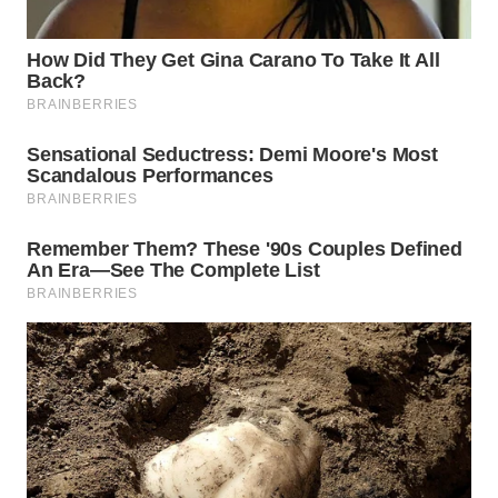
WN
PRIANGAN
TIMUR
WN
SEMARANG
WN
SOLO
WN
BOROBUDUR
WN
MADURA
WN
SURABAYA