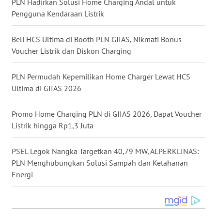
PLN Hadirkan Solusi Home Charging Andal untuk
WN
Pengguna Kendaraan Listrik
NUSANTARA
Beli HCS Ultima di Booth PLN GIIAS, Nikmati Bonus
WN
Voucher Listrik dan Diskon Charging
JOGJA
PLN Permudah Kepemilikan Home Charger Lewat HCS
WN
Ultima di GIIAS 2026
JATIM
Promo Home Charging PLN di GIIAS 2026, Dapat Voucher
WN
Listrik hingga Rp1,3 Juta
BALI
PSEL Legok Nangka Targetkan 40,79 MW, ALPERKLINAS:
WN
PLN Menghubungkan Solusi Sampah dan Ketahanan
KALBAR
Energi
WN
KALTENG