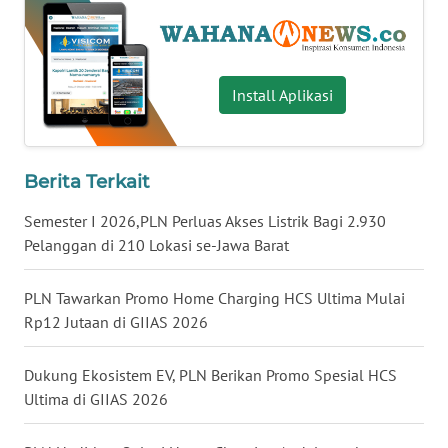
WN
BABEL
Install Aplikasi
WN
SUMBAR
WN
Berita Terkait
SUMSEL
Semester I 2026,PLN Perluas Akses Listrik Bagi 2.930
Pelanggan di 210 Lokasi se-Jawa Barat
WN
BENGKULU
PLN Tawarkan Promo Home Charging HCS Ultima Mulai
Rp12 Jutaan di GIIAS 2026
WN
LAMPUNG
Dukung Ekosistem EV, PLN Berikan Promo Spesial HCS
Ultima di GIIAS 2026
WN
JATENG