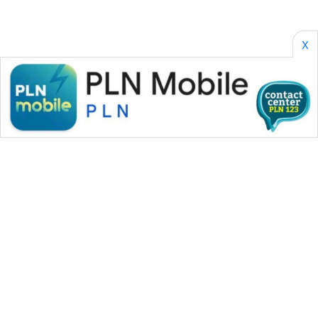
SONYA
ASA
NEWS
X
WAHANA MEDIA GROUP