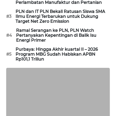
Perlambatan Manufaktur dan Pertanian
WAHANA
DESA
PLN dan IT PLN Bekali Ratusan Siswa SMA
#3
Ilmu Energi Terbarukan untuk Dukung
WISATA
Target Net Zero Emission
LAPAK
Ramai Serangan ke PLN, PLN Watch
#4
Pertanyakan Kepentingan di Balik Isu
WAHANA
Energi Primer
Wahana
Purbaya: Hingga Akhir kuartal II – 2026
Network
#5
Program MBG Sudah Habiskan APBN
Rp101,1 Triliun
KONSUMEN
LISTRIK
MASYARAKAT
KELISTRIKAN
WALINKI
ID