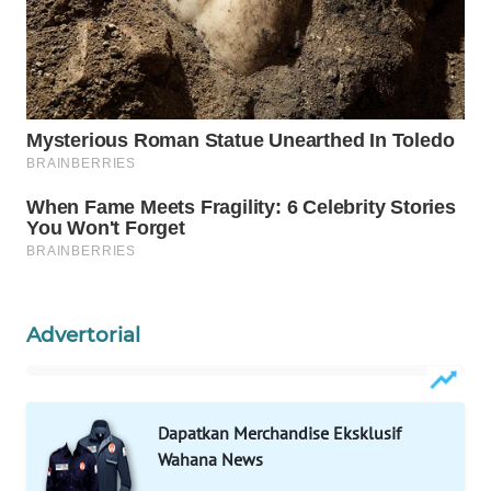
WN
NATUNA
WN
BINTAN
WN
MANDALIKA
WN
LIKUPANG
Advertorial
WN
LABUANBAJO
Dapatkan Merchandise Eksklusif
WN
Wahana News
BORNEO