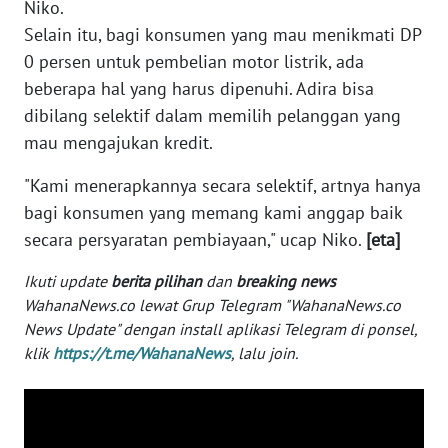
Niko.
WN
Selain itu, bagi konsumen yang mau menikmati DP
BANTEN
0 persen untuk pembelian motor listrik, ada
beberapa hal yang harus dipenuhi. Adira bisa
WN
NTT
dibilang selektif dalam memilih pelanggan yang
mau mengajukan kredit.
WN
"Kami menerapkannya secara selektif, artnya hanya
KEPRI
bagi konsumen yang memang kami anggap baik
secara persyaratan pembiayaan," ucap Niko.
[eta]
WN
PAPUA
Ikuti update
berita pilihan
dan
breaking news
WahanaNews.co lewat Grup Telegram "WahanaNews.co
WN
News Update" dengan install aplikasi Telegram di ponsel,
PAPUA
klik
https://t.me/WahanaNews
, lalu join.
BARAT
WN
RIAU