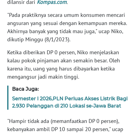
dilansir dari
Kompas.com
.
KARIR
"Pada praktiknya secara umum konsumen mencari
angsuran yang sesuai dengan kemampuan mereka.
DISCLAIMER
Akhirnya banyak yang tidak mau juga," ucap Niko,
dikutip Minggu (8/1/2023).
Wahana
News
Ketika diberikan DP 0 persen, Niko menjelaskan
Regional
kalau pokok pinjaman akan semakin besar. Oleh
karena itu, uang yang harus dibayarkan ketika
WN
mengangsur jadi makin tinggi.
SUMUT
Baca Juga:
WN
Semester I 2026,PLN Perluas Akses Listrik Bagi
JAKARTA
2.930 Pelanggan di 210 Lokasi se-Jawa Barat
WN
"Hampir tidak ada (memanfaatkan DP 0 persen),
JABAR
kebanyakan ambil DP 10 sampai 20 persen," ucap