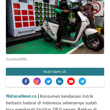
SAINS-TEKNO
KESEHATAN
INTERNASIONAL
SERBA-SERBI
PENDIDIKAN
Ilustrasi/Net.
OLAHRAGA
Ikuti Kami di:
OPINI
WahanaNews.co
|
Konsumen kendaraan listrik
EDITORIAL
berbasis baterai di Indonesia sebenarnya sudah
bisa menikmati fasilitas DP 0 persen. Bahkan di