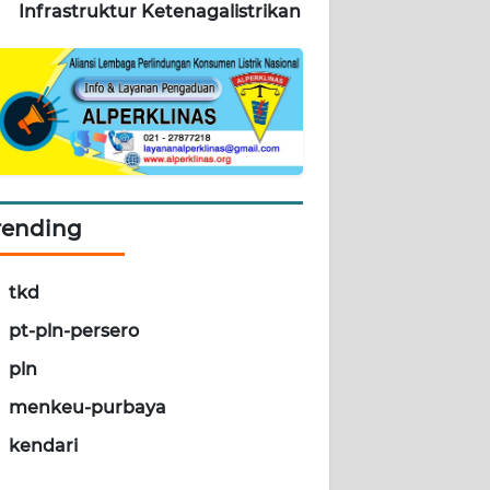
Infrastruktur Ketenagalistrikan
rending
tkd
pt-pln-persero
pln
menkeu-purbaya
kendari