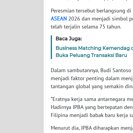
Peresmian tersebut berlangsung di 
WN
ASEAN
2026 dan menjadi simbol p
NTT
telah terjalin selama 75 tahun.
WN
Baca Juga:
KEPRI
Business Matching Kemendag di 
Buka Peluang Transaksi Baru
WN
PAPUA
Dalam sambutannya, Budi Santoso
menjadi faktor penting dalam men
WN
tantangan global yang semakin din
PAPUA
BARAT
“Eratnya kerja sama antarnegara m
Hadirnya IPBA yang bertepatan de
WN
Filipina menjadi babak baru kerja s
RIAU
Menurut dia, IPBA diharapkan menja
WN