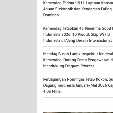
KALTARA
Kemendag Terima 1.911 Layanan Konsu
Aduan Elektronik dan Kendaraan Paling
WN
Dominan
KALSEL
Kemendag Tetapkan 45 Penerima Good 
WN
Indonesia 2026, 10 Produk Siap Wakili
KALTIM
Indonesia di Ajang Desain Internasional
WN
Mendag Busan Lantik Inspektur Jendera
SULSEL
Kemendag, Dorong Peran Pengawasan 
Mendukung Program Prioritas
WN
GORONTALO
Perdagangan Nonmigas Tetap Kokoh, Su
Dagang Indonesia Januari–Mei 2026 Ca
WN
4,03 Miliar
SULUT
WN
MALUKU