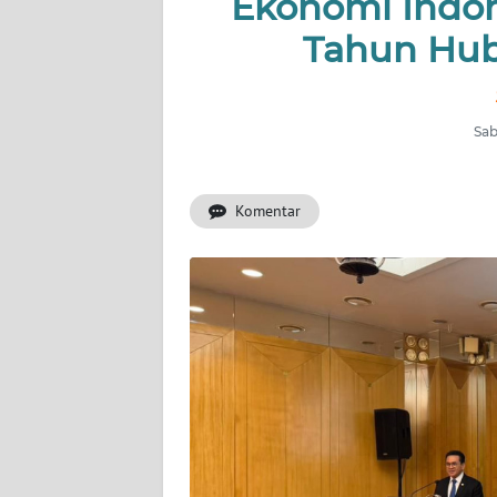
Ekonomi Indone
INDEKS
BERITA
Tahun Hub
KONTAK
KAMI
Sab
INFO
IKLAN
Komentar
TENTANG
KAMI
PEDOMAN
MEDIA
SIBER
REDAKSI