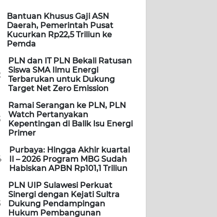
Bantuan Khusus Gaji ASN
Daerah, Pemerintah Pusat
Kucurkan Rp22,5 Triliun ke
Pemda
PLN dan IT PLN Bekali Ratusan
Siswa SMA Ilmu Energi
2
Terbarukan untuk Dukung
Target Net Zero Emission
Ramai Serangan ke PLN, PLN
Watch Pertanyakan
3
Kepentingan di Balik Isu Energi
Primer
Purbaya: Hingga Akhir kuartal
4
II – 2026 Program MBG Sudah
Habiskan APBN Rp101,1 Triliun
PLN UIP Sulawesi Perkuat
Sinergi dengan Kejati Sultra
5
Dukung Pendampingan
Hukum Pembangunan