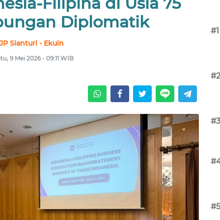
sia-Filipina di Usia 75
ungan Diplomatik
#1
JP Sianturi - Ekuin
tu, 9 Mei 2026 - 09:11 WIB
#
#
#
#