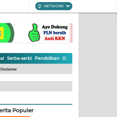
NETWORK
al
Serba-serbi
Pendidikan
Olahraga
Opini
Editoria
Disclaimer
erita Populer