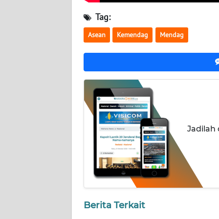
NUSANTARA
Tag:
WN
Asean
Kemendag
Mendag
JOGJA
WN
JATIM
WN
BALI
Jadilah
WN
KALBAR
WN
KALTENG
Berita Terkait
WN