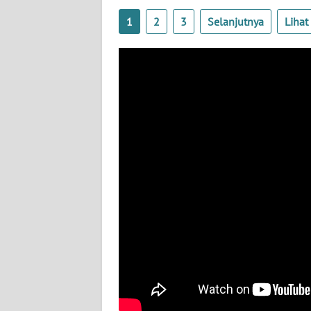
BABEL
1
2
3
Selanjutnya
Liha
WN
SUMBAR
WN
SUMSEL
WN
BENGKULU
WN
LAMPUNG
WN
JATENG
WN