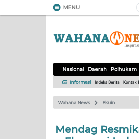
MENU
WAHANA
Tutup
TV
NASIONAL
DAERAH
POLHUKAM
KRIMINAL
EKUIN
SAINS-
KESEHATAN
INTERNASIONAL
Nasional
Daerah
Polhukam
TEKNO
Informasi
Indeks Berita
Kontak 
SERBA-
PENDIDIKAN
OLAHRAGA
OPINI
SERBI
Wahana News
Ekuin
EDITORIAL
Mendag Resmika
Informasi