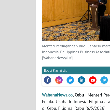
KARIR
DISCLAIMER
Wahana
News
Regional
Menteri Perdagangan Budi Santoso meres
WN
Indonesia-Philippines Business Associati
SUMUT
[WahanaNews/Ist]
WN
Ikuti Kami di:
JAKARTA
WN
JABAR
WahanaNews.co
, Cebu -
Menteri Per
Pelaku Usaha Indonesia-Filipina at
WN
di Cebu, Filipina, Rabu (6/5/2026).
BANTEN