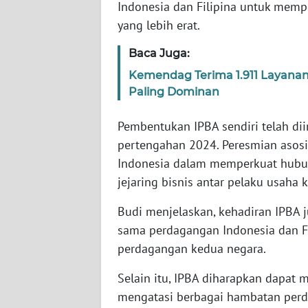
Indonesia dan Filipina untuk mempe
SERAMBI
yang lebih erat.
WN
Baca Juga:
JAMBI
Kemendag Terima 1.911 Layana
Paling Dominan
WN
SULTRA
Pembentukan IPBA sendiri telah dii
pertengahan 2024. Peresmian asosi
WN
Indonesia dalam memperkuat hubun
NTB
jejaring bisnis antar pelaku usaha 
WN
Budi menjelaskan, kehadiran IPBA
SULTENG
sama perdagangan Indonesia dan F
perdagangan kedua negara.
WN
SULBAR
Selain itu, IPBA diharapkan dapat
mengatasi berbagai hambatan per
WN