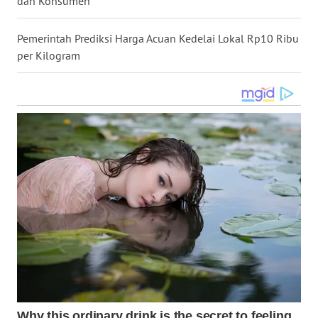
dan Konsumen
WN
NUSANTARA
Pemerintah Prediksi Harga Acuan Kedelai Lokal Rp10 Ribu
per Kilogram
WN
JOGJA
WN
JATIM
WN
BALI
WN
KALBAR
WN
KALTENG