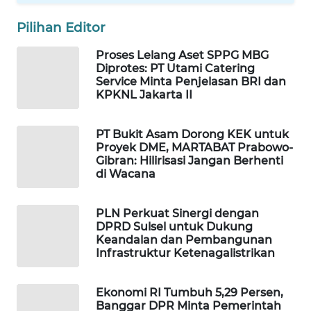
WAHANA
Pilihan Editor
SPORT
Proses Lelang Aset SPPG MBG
Diprotes: PT Utami Catering
WAHANA
Service Minta Penjelasan BRI dan
UMKM
KPKNL Jakarta II
WAHANA
PT Bukit Asam Dorong KEK untuk
SELEB
Proyek DME, MARTABAT Prabowo-
Gibran: Hilirisasi Jangan Berhenti
WAHANA
di Wacana
PERSONA
PLN Perkuat Sinergi dengan
WAHANA
DPRD Sulsel untuk Dukung
OTOMOTIF
Keandalan dan Pembangunan
Infrastruktur Ketenagalistrikan
WAHANA
HEALTH
Ekonomi RI Tumbuh 5,29 Persen,
Banggar DPR Minta Pemerintah