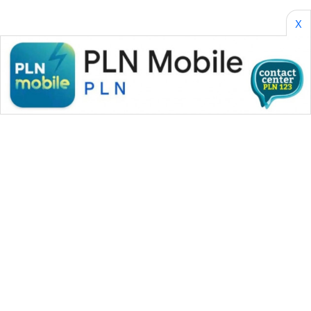
X
WAHANA MEDIA GROUP
|
|
|
WAHANA NEWS co
WAHANA TANI
WAHANA ADVOKAT