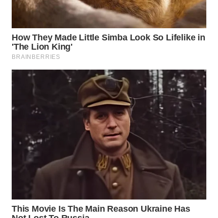
WN
PRIANGAN
TIMUR
WN
SEMARANG
WN
SOLO
WN
BOROBUDUR
WN
MADURA
WN
SURABAYA