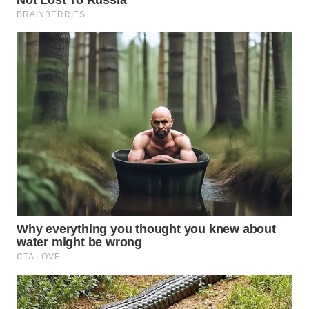
WN
NATUNA
WN
BINTAN
WN
MANDALIKA
WN
LIKUPANG
WN
LABUANBAJO
WN
BORNEO