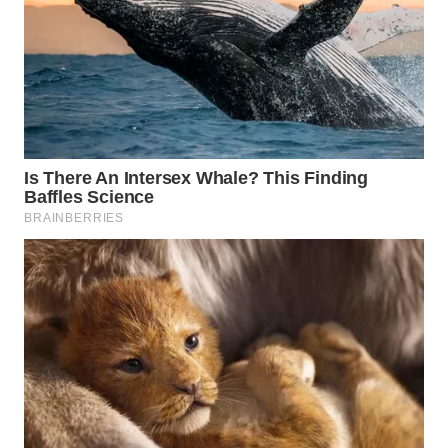
WN
INDRAMAYU
WN
KUNINGAN
WN
MAJALENGKA
WN
SUBANG
WN
SUKABUMI
WN
PURWAKARTA