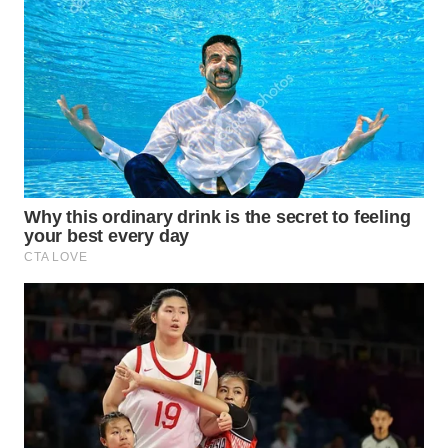
WN
TAPANULI
SELATAN
WN
TANJUNG
LESUNG
WN
KARO
WN
SIMALUNGUN
WN
LABUHANBATU
WN