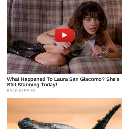
WN
SUMEDANG
WN
CIANJUR
WN
KEPULAUAN
SERIBU
WN
TANGERANG
WN
BINJAI
WN
CIREBON