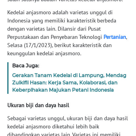
Informasi
Kedelai anjasmoro adalah varietas unggul di
INDEKS
Indonesia yang memiliki karakteristik berbeda
BERITA
dengan varietas lain. Dilansir dari Pusat
Perpustakaan dan Penyebaran Teknologi
Pertanian
,
KONTAK
KAMI
Selasa (17/1/2023), berikut karakteristik dan
keunggulan kedelai anjasmoro.
INFO
Baca Juga:
IKLAN
Gerakan Tanam Kedelai di Lampung, Mendag
Zulkifli Hasan: Kerja Sama, Kolaborasi, dan
TENTANG
KAMI
Keberpihakan Majukan Petani Indonesia
Ukuran biji dan daya hasil
PEDOMAN
MEDIA
Sebagai varietas unggul, ukuran biji dan daya hasil
SIBER
kedelai anjasmoro diketahui lebih baik
dibandingkan varietas lain. Varietas ini memiliki
REDAKSI