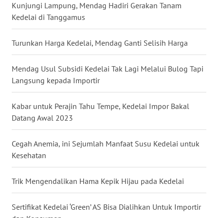
Kunjungi Lampung, Mendag Hadiri Gerakan Tanam
WN
Kedelai di Tanggamus
BABEL
Turunkan Harga Kedelai, Mendag Ganti Selisih Harga
WN
SUMBAR
Mendag Usul Subsidi Kedelai Tak Lagi Melalui Bulog Tapi
Langsung kepada Importir
WN
SUMSEL
Kabar untuk Perajin Tahu Tempe, Kedelai Impor Bakal
Datang Awal 2023
WN
BENGKULU
Cegah Anemia, ini Sejumlah Manfaat Susu Kedelai untuk
Kesehatan
WN
LAMPUNG
Trik Mengendalikan Hama Kepik Hijau pada Kedelai
WN
JATENG
Sertifikat Kedelai ‘Green’ AS Bisa Dialihkan Untuk Importir