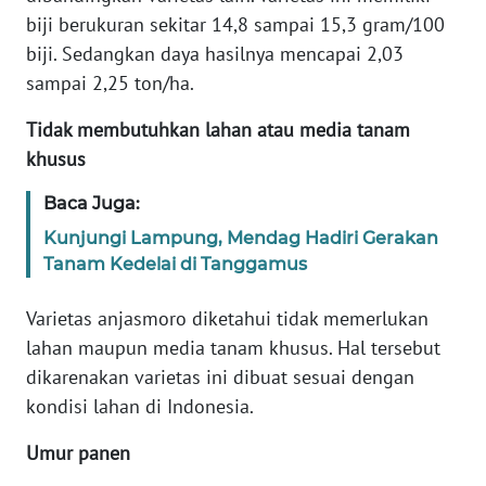
biji berukuran sekitar 14,8 sampai 15,3 gram/100
KARIR
biji. Sedangkan daya hasilnya mencapai 2,03
sampai 2,25 ton/ha.
DISCLAIMER
Tidak membutuhkan lahan atau media tanam
khusus
Wahana
News
Baca Juga:
Regional
Kunjungi Lampung, Mendag Hadiri Gerakan
WN
Tanam Kedelai di Tanggamus
SUMUT
Varietas anjasmoro diketahui tidak memerlukan
WN
lahan maupun media tanam khusus. Hal tersebut
JAKARTA
dikarenakan varietas ini dibuat sesuai dengan
kondisi lahan di Indonesia.
WN
JABAR
Umur panen