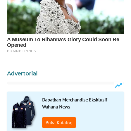
WAHANA
LISTRIK
WAHANA
TRAVEL
WAHANA
TV
Advertorial
WAHANANEWS
ID
WAHANANEWS
Dapatkan Merchandise Eksklusif
CO ID
Wahana News
WAHANANEWS
Buka Katalog
NET