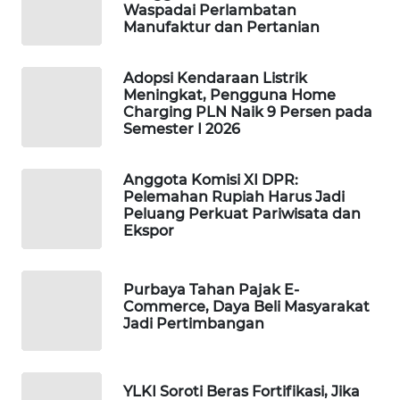
Waspadai Perlambatan
WAHANA
Manufaktur dan Pertanian
DESA
WISATA
Adopsi Kendaraan Listrik
Meningkat, Pengguna Home
LAPAK
Charging PLN Naik 9 Persen pada
WAHANA
Semester I 2026
Wahana
Anggota Komisi XI DPR:
Network
Pelemahan Rupiah Harus Jadi
Peluang Perkuat Pariwisata dan
Ekspor
KONSUMEN
LISTRIK
Purbaya Tahan Pajak E-
MASYARAKAT
Commerce, Daya Beli Masyarakat
KELISTRIKAN
Jadi Pertimbangan
WALINKI
ID
YLKI Soroti Beras Fortifikasi, Jika