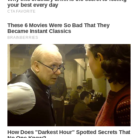
WN
KALTARA
WN
KALSEL
WN
KALTIM
WN
SULSEL
WN
GORONTALO
WN
SULUT