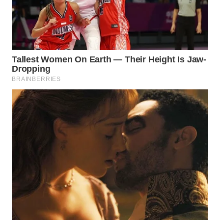
TAPANULI
TENGAH
WN DELI
SERDANG
WN
TEBING
TINGGI
WN
PAKPAK
WN
KARAWANG
WN
BEKASI