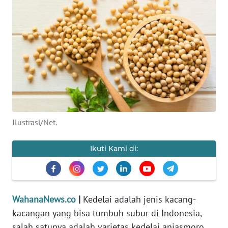
SAINS-TEKNO
KESEHATAN
INTERNASIONAL
SERBA-SERBI
PENDIDIKAN
Ilustrasi/Net.
OLAHRAGA
Ikuti Kami di:
OPINI
WahanaNews.co
|
Kedelai adalah jenis kacang-
EDITORIAL
kacangan yang bisa tumbuh subur di Indonesia,
salah satunya adalah varietas kedelai anjasmoro.