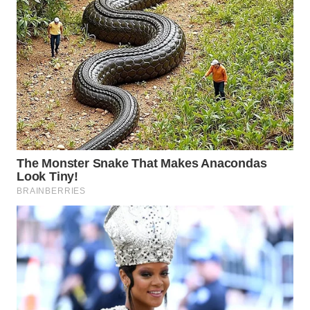
Wahana
Media
Group
WAHANA
NEWS
WAHANA
TANI
WAHANA
ADVOKAT
WAHANA
INFRASTRUKTUR
WAHANA
KONSUMEN