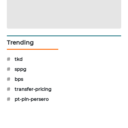
SIBARAGAS
NEWS
METRO
SIANTAR
NEWS
Trending
METRO
#
tkd
MEDAN
NEWS
#
sppg
#
bps
METRO
#
transfer-pricing
JAKARTA
NEWS
#
pt-pln-persero
KRT
NEWS