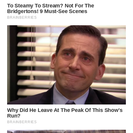
WN
BOGOR
WN
DEPOK
WN
TAPANULI
UTARA
WN
SAMOSIR
WN
PADANG
LAWAS