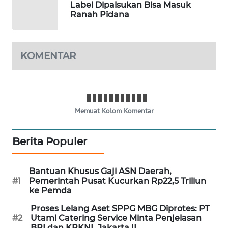
Label Dipalsukan Bisa Masuk
Ranah Pidana
MAWAKA
ID
KOMENTAR
MARTABAT
NET
PLN
WATCH
Memuat Kolom Komentar
MKLI
Berita Populer
LPKKI
Bantuan Khusus Gaji ASN Daerah,
#1
Pemerintah Pusat Kucurkan Rp22,5 Triliun
LKKI
ke Pemda
Proses Lelang Aset SPPG MBG Diprotes: PT
KOPEKLIN
#2
Utami Catering Service Minta Penjelasan
BRI dan KPKNL Jakarta II