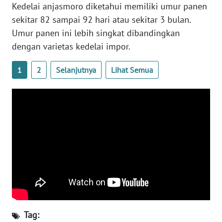
Kedelai anjasmoro diketahui memiliki umur panen
WN
BANTEN
sekitar 82 sampai 92 hari atau sekitar 3 bulan.
Umur panen ini lebih singkat dibandingkan
WN
dengan varietas kedelai impor.
NTT
1
2
Selanjutnya
Lihat Semua
WN
KEPRI
WN
PAPUA
WN
PAPUA
BARAT
WN
RIAU
Tag: