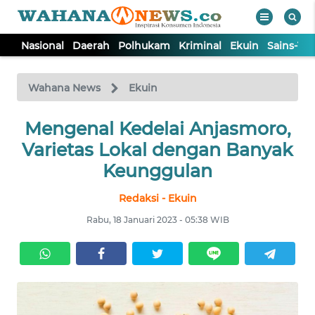
Nasional
Daerah
Polhukam
Kriminal
Ekuin
Sains-Te
WAHANA
Tutup
TV
Wahana News
Ekuin
NASIONAL
Mengenal Kedelai Anjasmoro,
Varietas Lokal dengan Banyak
DAERAH
Keunggulan
Redaksi - Ekuin
POLHUKAM
Rabu, 18 Januari 2023 - 05:38 WIB
KRIMINAL
EKUIN