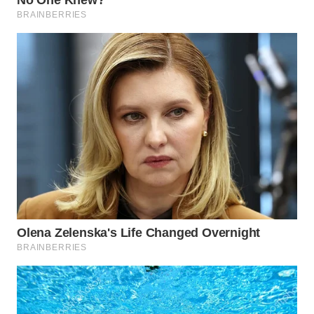
WN
MALUKU
WN
MALUT
WN
DAIRI
WN
DANAU
TOBA
WN
NIAS
WN
LANGKAT