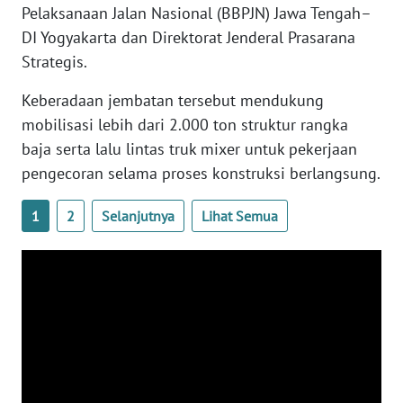
Pelaksanaan Jalan Nasional (BBPJN) Jawa Tengah–
WN
DI Yogyakarta dan Direktorat Jenderal Prasarana
SERAMBI
Strategis.
WN
Keberadaan jembatan tersebut mendukung
JAMBI
mobilisasi lebih dari 2.000 ton struktur rangka
baja serta lalu lintas truk mixer untuk pekerjaan
WN
pengecoran selama proses konstruksi berlangsung.
SULTRA
1
2
Selanjutnya
Lihat Semua
WN
NTB
WN
SULTENG
WN
SULBAR