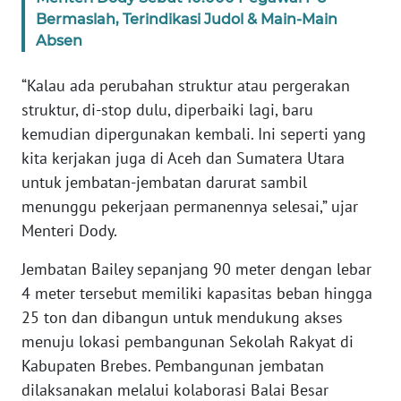
WN
Bermaslah, Terindikasi Judol & Main-Main
BANTEN
Absen
WN
“Kalau ada perubahan struktur atau pergerakan
NTT
struktur, di-stop dulu, diperbaiki lagi, baru
kemudian dipergunakan kembali. Ini seperti yang
WN
kita kerjakan juga di Aceh dan Sumatera Utara
KEPRI
untuk jembatan-jembatan darurat sambil
menunggu pekerjaan permanennya selesai,” ujar
WN
Menteri Dody.
PAPUA
Jembatan Bailey sepanjang 90 meter dengan lebar
WN
4 meter tersebut memiliki kapasitas beban hingga
PAPUA
25 ton dan dibangun untuk mendukung akses
BARAT
menuju lokasi pembangunan Sekolah Rakyat di
Kabupaten Brebes. Pembangunan jembatan
WN
RIAU
dilaksanakan melalui kolaborasi Balai Besar