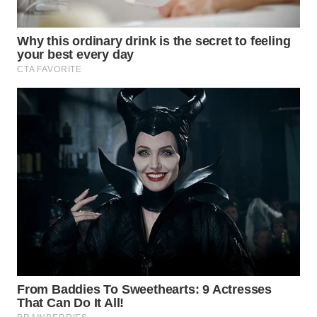
WN
MALUKU
WN
MALUT
WN
DAIRI
WN
DANAU
TOBA
WN
NIAS
WN
LANGKAT