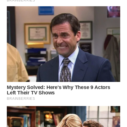
WN
TAPANULI
SELATAN
WN
TANJUNG
LESUNG
WN
KARO
WN
SIMALUNGUN
WN
LABUHANBATU
WN