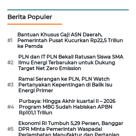
SIBARAGAS
NEWS
Berita Populer
METRO
Bantuan Khusus Gaji ASN Daerah,
SIANTAR
#1
Pemerintah Pusat Kucurkan Rp22,5 Triliun
NEWS
ke Pemda
PLN dan IT PLN Bekali Ratusan Siswa SMA
METRO
#2
Ilmu Energi Terbarukan untuk Dukung
MEDAN
Target Net Zero Emission
NEWS
Ramai Serangan ke PLN, PLN Watch
#3
Pertanyakan Kepentingan di Balik Isu
METRO
Energi Primer
JAKARTA
Purbaya: Hingga Akhir kuartal II – 2026
NEWS
#4
Program MBG Sudah Habiskan APBN
Rp101,1 Triliun
KRT
Ekonomi RI Tumbuh 5,29 Persen, Banggar
NEWS
#5
DPR Minta Pemerintah Waspadai
Perlambatan Manufaktur dan Pertanian