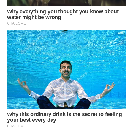
WN
NATUNA
WN
BINTAN
WN
MANDALIKA
WN
LIKUPANG
WN
LABUANBAJO
WN
BORNEO