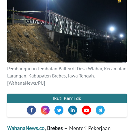
SAINS-TEKNO
KESEHATAN
INTERNASIONAL
SERBA-SERBI
Pembangunan Jembatan Bailey di Desa Wlahar, Kecamatan
PENDIDIKAN
Larangan, Kabupaten Brebes, Jawa Tengah.
[WahanaNews/PU]
OLAHRAGA
Ikuti Kami di:
OPINI
EDITORIAL
WahanaNews.co
, Brebes –
Menteri Pekerjaan