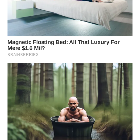
WN
PRIANGAN
TIMUR
WN
SEMARANG
WN
SOLO
WN
BOROBUDUR
WN
MADURA
WN
SURABAYA