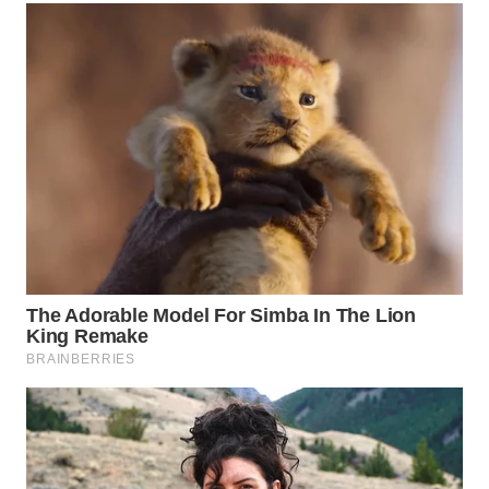
Wahana
Media
Group
WAHANA
NEWS
WAHANA
TANI
WAHANA
ADVOKAT
WAHANA
INFRASTRUKTUR
WAHANA
KONSUMEN