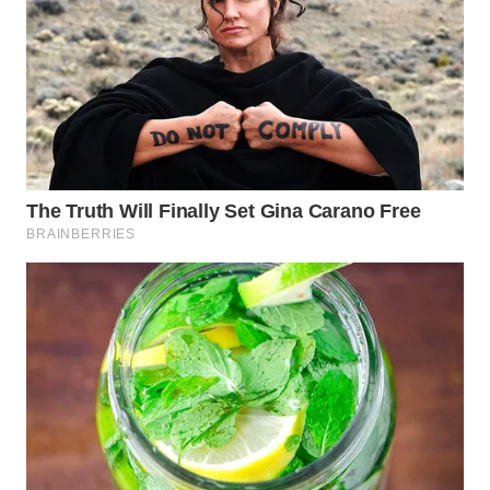
WAHANA
LISTRIK
WAHANA
TRAVEL
WAHANA
TV
WAHANANEWS
ID
WAHANANEWS
CO ID
WAHANANEWS
NET