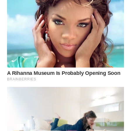
WN
INDRAMAYU
WN
KUNINGAN
WN
MAJALENGKA
WN
SUBANG
WN
SUKABUMI
WN
PURWAKARTA