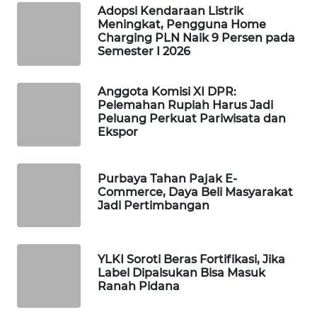
Adopsi Kendaraan Listrik
Meningkat, Pengguna Home
MAWAKA
Charging PLN Naik 9 Persen pada
ID
Semester I 2026
MARTABAT
Anggota Komisi XI DPR:
NET
Pelemahan Rupiah Harus Jadi
Peluang Perkuat Pariwisata dan
PLN
Ekspor
WATCH
Purbaya Tahan Pajak E-
MKLI
Commerce, Daya Beli Masyarakat
Jadi Pertimbangan
LPKKI
LKKI
YLKI Soroti Beras Fortifikasi, Jika
Label Dipalsukan Bisa Masuk
Ranah Pidana
KOPEKLIN