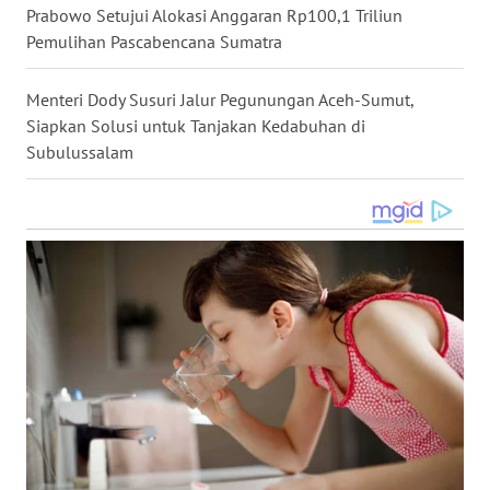
Prabowo Setujui Alokasi Anggaran Rp100,1 Triliun
WN
Pemulihan Pascabencana Sumatra
KALTARA
Menteri Dody Susuri Jalur Pegunungan Aceh-Sumut,
WN
Siapkan Solusi untuk Tanjakan Kedabuhan di
KALSEL
Subulussalam
WN
KALTIM
WN
SULSEL
WN
GORONTALO
WN
SULUT