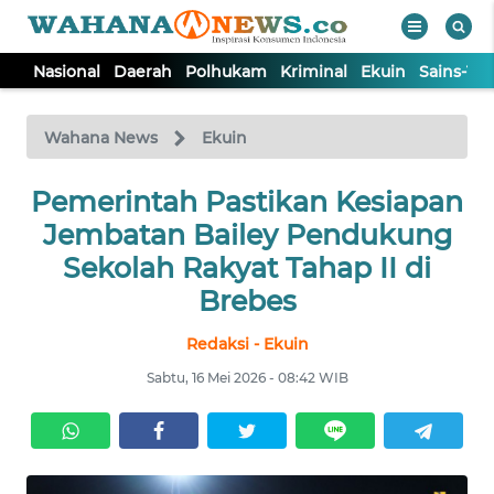
Nasional
Daerah
Polhukam
Kriminal
Ekuin
Sains-Te
WAHANA
Tutup
TV
Wahana News
Ekuin
Pemerintah Pastikan Kesiapan
NASIONAL
Jembatan Bailey Pendukung
DAERAH
Sekolah Rakyat Tahap II di
Brebes
POLHUKAM
Redaksi - Ekuin
Sabtu, 16 Mei 2026 - 08:42 WIB
KRIMINAL
EKUIN