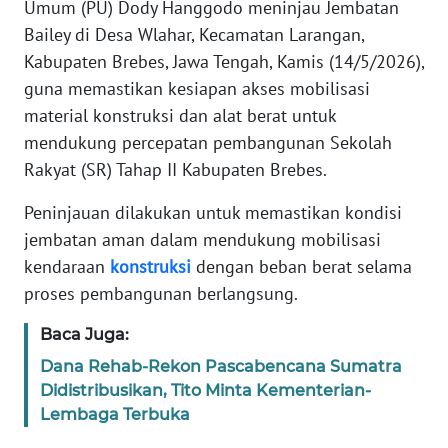
Umum (PU) Dody Hanggodo meninjau Jembatan
Informasi
Bailey di Desa Wlahar, Kecamatan Larangan,
INDEKS
Kabupaten Brebes, Jawa Tengah, Kamis (14/5/2026),
BERITA
guna memastikan kesiapan akses mobilisasi
material konstruksi dan alat berat untuk
KONTAK
mendukung percepatan pembangunan Sekolah
KAMI
Rakyat (SR) Tahap II Kabupaten Brebes.
INFO
Peninjauan dilakukan untuk memastikan kondisi
IKLAN
jembatan aman dalam mendukung mobilisasi
kendaraan
konstruksi
dengan beban berat selama
TENTANG
proses pembangunan berlangsung.
KAMI
Baca Juga:
PEDOMAN
Dana Rehab-Rekon Pascabencana Sumatra
MEDIA
SIBER
Didistribusikan, Tito Minta Kementerian-
Lembaga Terbuka
REDAKSI