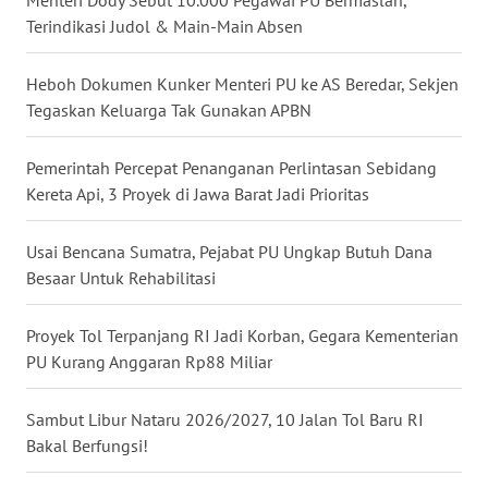
Menteri Dody Sebut 10.000 Pegawai PU Bermaslah,
Terindikasi Judol & Main-Main Absen
WN
NUSANTARA
Heboh Dokumen Kunker Menteri PU ke AS Beredar, Sekjen
WN
Tegaskan Keluarga Tak Gunakan APBN
JOGJA
Pemerintah Percepat Penanganan Perlintasan Sebidang
WN
Kereta Api, 3 Proyek di Jawa Barat Jadi Prioritas
JATIM
Usai Bencana Sumatra, Pejabat PU Ungkap Butuh Dana
WN
Besaar Untuk Rehabilitasi
BALI
Proyek Tol Terpanjang RI Jadi Korban, Gegara Kementerian
WN
PU Kurang Anggaran Rp88 Miliar
KALBAR
Sambut Libur Nataru 2026/2027, 10 Jalan Tol Baru RI
WN
Bakal Berfungsi!
KALTENG