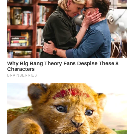
TAPANULI
TENGAH
WN DELI
SERDANG
WN
TEBING
TINGGI
WN
PAKPAK
WN
KARAWANG
WN
BEKASI