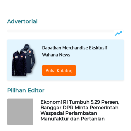
WAHANA
DESA
WISATA
Advertorial
LAPAK
WAHANA
Dapatkan Merchandise Eksklusif
Wahana News
Wahana
Network
Buka Katalog
KONSUMEN
LISTRIK
Pilihan Editor
MASYARAKAT
Ekonomi RI Tumbuh 5,29 Persen,
KELISTRIKAN
Banggar DPR Minta Pemerintah
Waspadai Perlambatan
Manufaktur dan Pertanian
WALINKI
ID