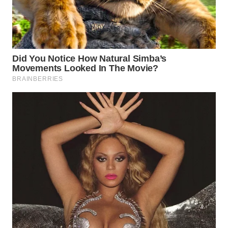
WN
BOGOR
WN
DEPOK
WN
TAPANULI
UTARA
WN
SAMOSIR
WN
PADANG
LAWAS