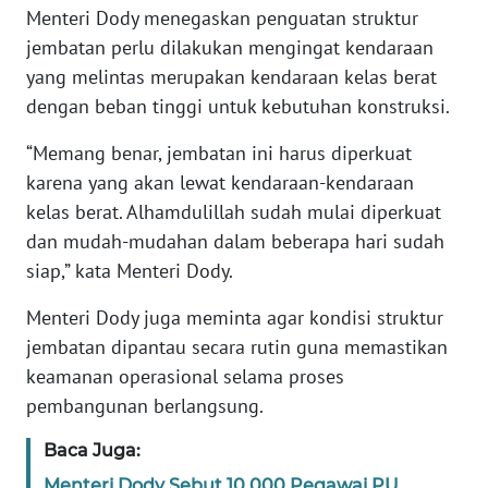
Menteri Dody menegaskan penguatan struktur
jembatan perlu dilakukan mengingat kendaraan
KARIR
yang melintas merupakan kendaraan kelas berat
dengan beban tinggi untuk kebutuhan konstruksi.
DISCLAIMER
“Memang benar, jembatan ini harus diperkuat
Wahana
karena yang akan lewat kendaraan-kendaraan
News
Regional
kelas berat. Alhamdulillah sudah mulai diperkuat
dan mudah-mudahan dalam beberapa hari sudah
WN
siap,” kata Menteri Dody.
SUMUT
Menteri Dody juga meminta agar kondisi struktur
jembatan dipantau secara rutin guna memastikan
WN
JAKARTA
keamanan operasional selama proses
pembangunan berlangsung.
WN
JABAR
Baca Juga:
Menteri Dody Sebut 10.000 Pegawai PU