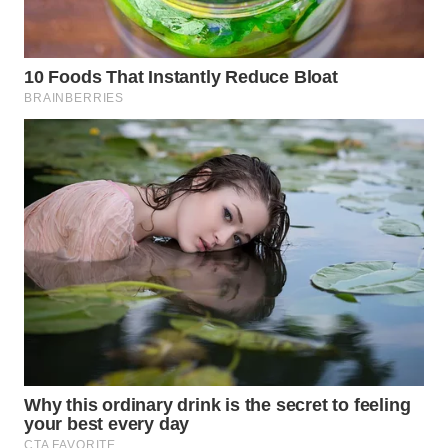
WAHANA
SPORT
WAHANA
UMKM
WAHANA
SELEB
WAHANA
PERSONA
WAHANA
OTOMOTIF
WAHANA
HEALTH