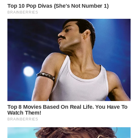
WN
SUMEDANG
WN
CIANJUR
WN
KEPULAUAN
SERIBU
WN
TANGERANG
WN
BINJAI
WN
CIREBON