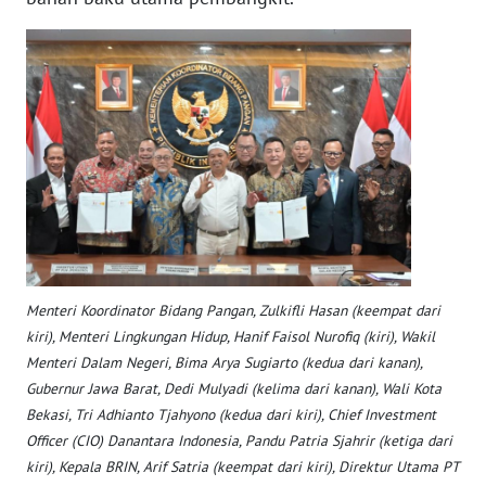
WN
SERAMBI
WN
JAMBI
WN
SULTRA
WN
NTB
Menteri Koordinator Bidang Pangan, Zulkifli Hasan (keempat dari
kiri), Menteri Lingkungan Hidup, Hanif Faisol Nurofiq (kiri), Wakil
WN
Menteri Dalam Negeri, Bima Arya Sugiarto (kedua dari kanan),
SULTENG
Gubernur Jawa Barat, Dedi Mulyadi (kelima dari kanan), Wali Kota
Bekasi, Tri Adhianto Tjahyono (kedua dari kiri), Chief Investment
WN
Officer (CIO) Danantara Indonesia, Pandu Patria Sjahrir (ketiga dari
SULBAR
kiri), Kepala BRIN, Arif Satria (keempat dari kiri), Direktur Utama PT