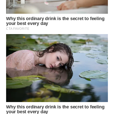
TAPANULI
TENGAH
WN DELI
SERDANG
WN
TEBING
TINGGI
WN
PAKPAK
WN
KARAWANG
WN
BEKASI