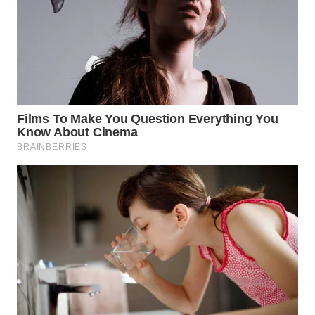
WN
TAPANULI
SELATAN
WN
TANJUNG
LESUNG
WN
KARO
WN
SIMALUNGUN
WN
LABUHANBATU
WN