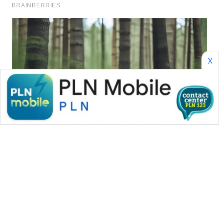
WAHANA
SPORT
WAHANA
UMKM
X
WAHANA
SELEB
WAHANA
PERSONA
WAHANA
OTOMOTIF
WAHANA
HEALTH