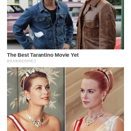
Wahana
Media
Group
WAHANA
NEWS
WAHANA
TANI
WAHANA
ADVOKAT
WAHANA
INFRASTRUKTUR
WAHANA
KONSUMEN