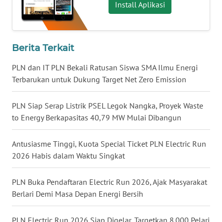
Install Aplikasi
WN
KALTARA
Berita Terkait
WN
KALSEL
PLN dan IT PLN Bekali Ratusan Siswa SMA Ilmu Energi
Terbarukan untuk Dukung Target Net Zero Emission
WN
KALTIM
PLN Siap Serap Listrik PSEL Legok Nangka, Proyek Waste
to Energy Berkapasitas 40,79 MW Mulai Dibangun
WN
SULSEL
Antusiasme Tinggi, Kuota Special Ticket PLN Electric Run
2026 Habis dalam Waktu Singkat
WN
GORONTALO
PLN Buka Pendaftaran Electric Run 2026, Ajak Masyarakat
Berlari Demi Masa Depan Energi Bersih
WN
SULUT
PLN Electric Run 2026 Siap Digelar, Targetkan 8.000 Pelari