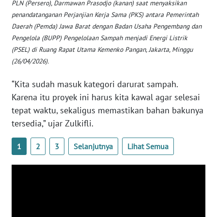
PLN (Persero), Darmawan Prasodjo (kanan) saat menyaksikan
WN
penandatanganan Perjanjian Kerja Sama (PKS) antara Pemerintah
BABEL
Daerah (Pemda) Jawa Barat dengan Badan Usaha Pengembang dan
Pengelola (BUPP) Pengelolaan Sampah menjadi Energi Listrik
(PSEL) di Ruang Rapat Utama Kemenko Pangan, Jakarta, Minggu
WN
SUMBAR
(26/04/2026).
“Kita sudah masuk kategori darurat sampah.
WN
Karena itu proyek ini harus kita kawal agar selesai
SUMSEL
tepat waktu, sekaligus memastikan bahan bakunya
WN
tersedia,” ujar Zulkifli.
BENGKULU
1
2
3
Selanjutnya
Lihat Semua
WN
LAMPUNG
WN
JATENG