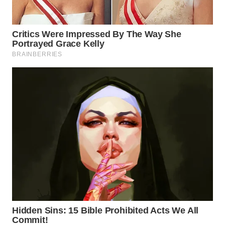
WAHANA
LISTRIK
WAHANA
TRAVEL
WAHANA
TV
WAHANANEWS
ID
WAHANANEWS
CO ID
WAHANANEWS
NET