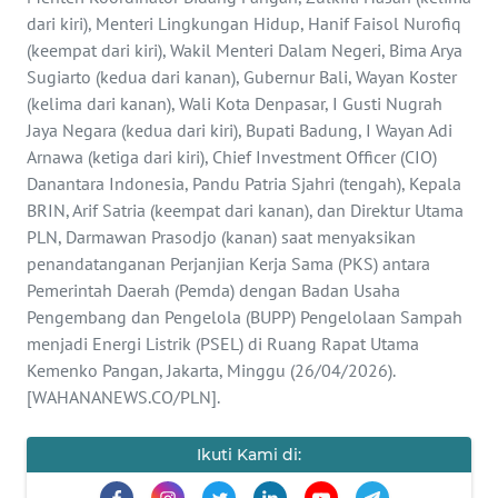
SAINS-TEKNO
dari kiri), Menteri Lingkungan Hidup, Hanif Faisol Nurofiq
(keempat dari kiri), Wakil Menteri Dalam Negeri, Bima Arya
KESEHATAN
Sugiarto (kedua dari kanan), Gubernur Bali, Wayan Koster
(kelima dari kanan), Wali Kota Denpasar, I Gusti Nugrah
Jaya Negara (kedua dari kiri), Bupati Badung, I Wayan Adi
INTERNASIONAL
Arnawa (ketiga dari kiri), Chief Investment Officer (CIO)
Danantara Indonesia, Pandu Patria Sjahri (tengah), Kepala
SERBA-SERBI
BRIN, Arif Satria (keempat dari kanan), dan Direktur Utama
PLN, Darmawan Prasodjo (kanan) saat menyaksikan
PENDIDIKAN
penandatanganan Perjanjian Kerja Sama (PKS) antara
Pemerintah Daerah (Pemda) dengan Badan Usaha
Pengembang dan Pengelola (BUPP) Pengelolaan Sampah
OLAHRAGA
menjadi Energi Listrik (PSEL) di Ruang Rapat Utama
Kemenko Pangan, Jakarta, Minggu (26/04/2026).
OPINI
[WAHANANEWS.CO/PLN].
EDITORIAL
Ikuti Kami di: