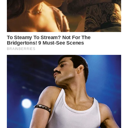
WN
INDRAMAYU
WN
KUNINGAN
WN
MAJALENGKA
WN
SUBANG
WN
SUKABUMI
WN
PURWAKARTA