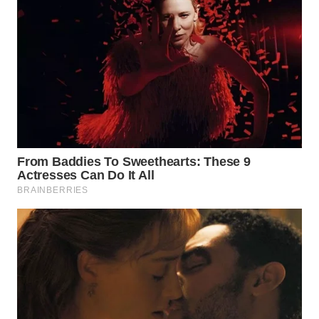
WN
SUMEDANG
WN
CIANJUR
WN
KEPULAUAN
SERIBU
WN
TANGERANG
WN
BINJAI
WN
CIREBON