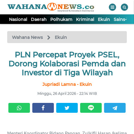
Nasional
Daerah
Polhukam
Kriminal
Ekuin
Sains-Te
WAHANA
Tutup
TV
Wahana News
Ekuin
NASIONAL
PLN Percepat Proyek PSEL,
Dorong Kolaborasi Pemda dan
DAERAH
Investor di Tiga Wilayah
Jupriadi Lamna - Ekuin
POLHUKAM
Minggu, 26 April 2026 - 22:14 WIB
KRIMINAL
EKUIN
Menteri Koordinator Bidang Pangan, Zulkifli Hasan (kelima