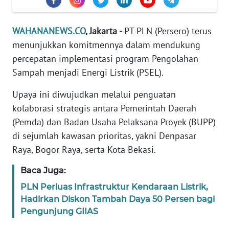
Informasi
INDEKS
WAHANANEWS.CO
, Jakarta -
PT PLN (Persero) terus
BERITA
menunjukkan komitmennya dalam mendukung
percepatan implementasi program Pengolahan
KONTAK
Sampah menjadi Energi Listrik (PSEL).
KAMI
Upaya ini diwujudkan melalui penguatan
INFO
kolaborasi strategis antara Pemerintah Daerah
IKLAN
(Pemda) dan Badan Usaha Pelaksana Proyek (BUPP)
di sejumlah kawasan prioritas, yakni Denpasar
TENTANG
Raya, Bogor Raya, serta Kota Bekasi.
KAMI
Baca Juga:
PEDOMAN
PLN Perluas Infrastruktur Kendaraan Listrik,
MEDIA
SIBER
Hadirkan Diskon Tambah Daya 50 Persen bagi
Pengunjung GIIAS
REDAKSI