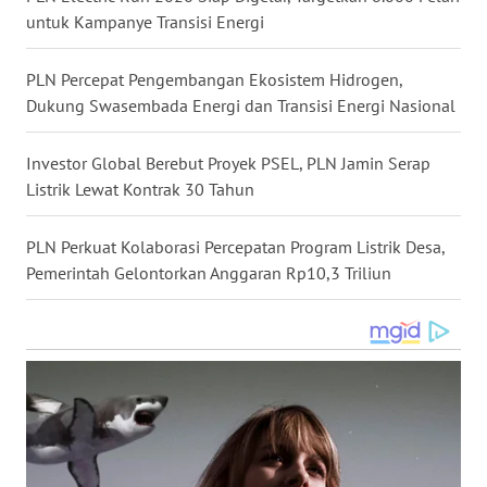
WN
untuk Kampanye Transisi Energi
MALUKU
PLN Percepat Pengembangan Ekosistem Hidrogen,
WN
Dukung Swasembada Energi dan Transisi Energi Nasional
MALUT
Investor Global Berebut Proyek PSEL, PLN Jamin Serap
WN
Listrik Lewat Kontrak 30 Tahun
DAIRI
PLN Perkuat Kolaborasi Percepatan Program Listrik Desa,
WN
Pemerintah Gelontorkan Anggaran Rp10,3 Triliun
DANAU
TOBA
WN
NIAS
WN
LANGKAT