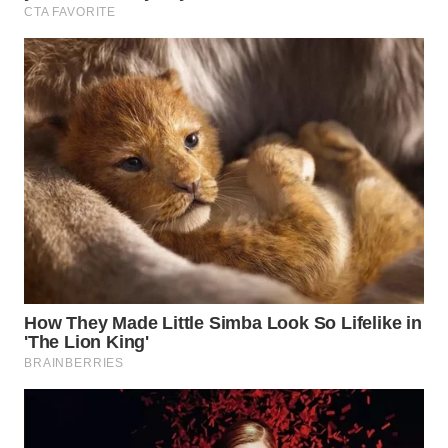
WN
BOGOR
WN
DEPOK
WN
TAPANULI
UTARA
WN
SAMOSIR
WN
PADANG
LAWAS