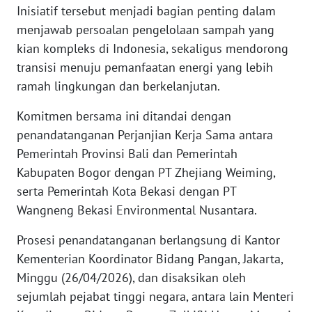
Inisiatif tersebut menjadi bagian penting dalam
menjawab persoalan pengelolaan sampah yang
KARIR
kian kompleks di Indonesia, sekaligus mendorong
transisi menuju pemanfaatan energi yang lebih
DISCLAIMER
ramah lingkungan dan berkelanjutan.
Wahana
Komitmen bersama ini ditandai dengan
News
Regional
penandatanganan Perjanjian Kerja Sama antara
Pemerintah Provinsi Bali dan Pemerintah
WN
Kabupaten Bogor dengan PT Zhejiang Weiming,
SUMUT
serta Pemerintah Kota Bekasi dengan PT
Wangneng Bekasi Environmental Nusantara.
WN
JAKARTA
Prosesi penandatanganan berlangsung di Kantor
Kementerian Koordinator Bidang Pangan, Jakarta,
WN
Minggu (26/04/2026), dan disaksikan oleh
JABAR
sejumlah pejabat tinggi negara, antara lain Menteri