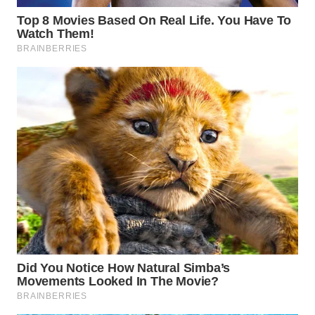
WN
PRIANGAN
TIMUR
WN
SEMARANG
WN
SOLO
WN
BOROBUDUR
WN
MADURA
WN
SURABAYA