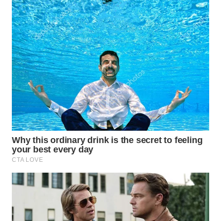
WN
NATUNA
WN
BINTAN
WN
MANDALIKA
WN
LIKUPANG
WN
LABUANBAJO
WN
BORNEO