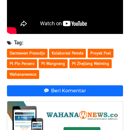
WN
NUSANTARA
WN
JOGJA
Tag:
WN
Darmawan Prasodjo
Kolaborasi Pemda
Proyek Psel
JATIM
Pt Pln Persero
Pt Wangneng
Pt Zhejiang Weiming
WN
Wahananewsco
BALI
Beri Komentar
WN
KALBAR
WN
KALTENG