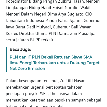
Koordinator Bidang Pangan Zulkifli Hasan, Menteri
WN
Lingkungan Hidup Hanif Faisol Nurofiq, Wakil
BANTEN
Menteri Dalam Negeri Bima Arya Sugiarto, CIO
Danantara Indonesia Pandu Patria Sjahrir, Gubernur
WN
Jawa Barat Dedi Mulyadi, Gubernur Bali Wayan
NTT
Koster, Direktur Utama PLN Darmawan Prasodjo,
WN
serta jajaran BUPP terkait.
KEPRI
Baca Juga:
WN
PLN dan IT PLN Bekali Ratusan Siswa SMA
PAPUA
Ilmu Energi Terbarukan untuk Dukung Target
Net Zero Emission
WN
PAPUA
Dalam kesempatan tersebut, Zulkifli Hasan
BARAT
menekankan urgensi percepatan tahapan
persiapan proyek PSEL, khususnya dalam
WN
memastikan ketersediaan pasokan sampah sebagai
RIAU
bahan baku utama pembangkit.