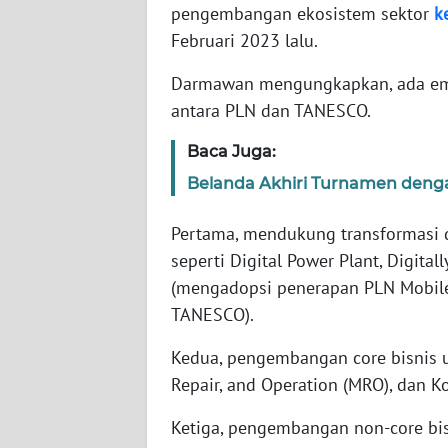
pengembangan ekosistem sektor
k
SERAMBI
Februari 2023 lalu.
WN
Darmawan mengungkapkan, ada emp
JAMBI
antara PLN dan TANESCO.
WN
Baca Juga:
SULTRA
Belanda Akhiri Turnamen deng
WN
Pertama, mendukung transformasi d
NTB
seperti Digital Power Plant, Digital
(mengadopsi penerapan PLN Mobil
WN
SULTENG
TANESCO).
Kedua, pengembangan core bisnis u
WN
Repair, and Operation (MRO), dan K
SULBAR
Ketiga, pengembangan non-core bisni
WN