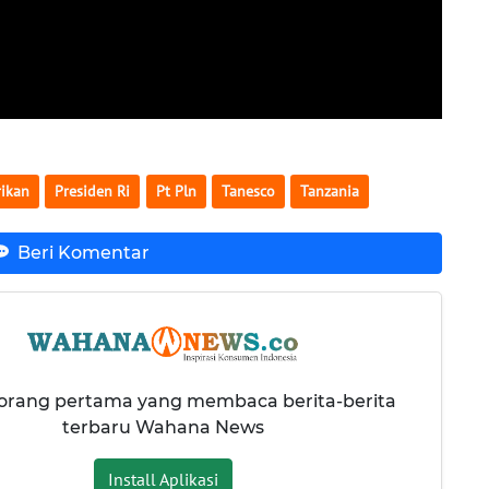
rikan
Presiden Ri
Pt Pln
Tanesco
Tanzania
Beri Komentar
 orang pertama yang membaca berita-berita
terbaru Wahana News
Install Aplikasi