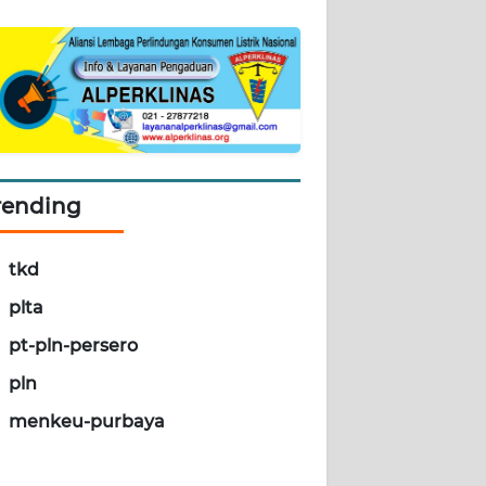
rending
tkd
plta
pt-pln-persero
pln
menkeu-purbaya