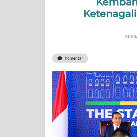
Kemban
INDEKS
BERITA
Ketenagali
KONTAK
KAMI
Kamis,
INFO
IKLAN
Komentar
TENTANG
KAMI
PEDOMAN
MEDIA
SIBER
REDAKSI