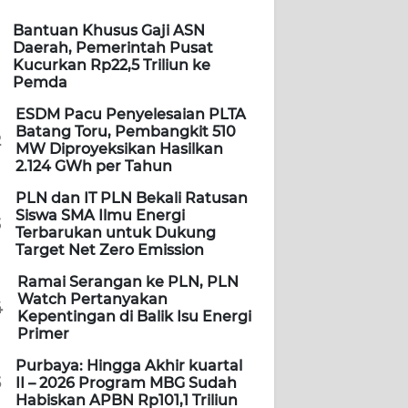
Bantuan Khusus Gaji ASN
Daerah, Pemerintah Pusat
Kucurkan Rp22,5 Triliun ke
Pemda
ESDM Pacu Penyelesaian PLTA
Batang Toru, Pembangkit 510
2
MW Diproyeksikan Hasilkan
2.124 GWh per Tahun
PLN dan IT PLN Bekali Ratusan
Siswa SMA Ilmu Energi
3
Terbarukan untuk Dukung
Target Net Zero Emission
Ramai Serangan ke PLN, PLN
Watch Pertanyakan
4
Kepentingan di Balik Isu Energi
Primer
Purbaya: Hingga Akhir kuartal
5
II – 2026 Program MBG Sudah
Habiskan APBN Rp101,1 Triliun