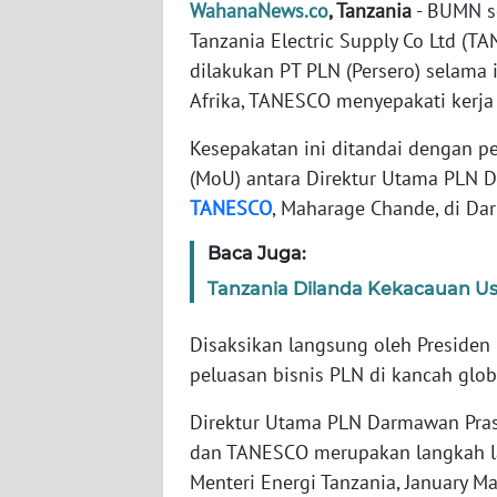
WahanaNews.co
, Tanzania
- BUMN sek
Tanzania Electric Supply Co Ltd (T
WN
dilakukan PT PLN (Persero) selama
NTT
Afrika, TANESCO menyepakati kerja
WN
Kesepakatan ini ditandai dengan
KEPRI
(MoU) antara Direktur Utama PLN 
TANESCO
, Maharage Chande, di Da
WN
PAPUA
Baca Juga:
Tanzania Dilanda Kekacauan Usai
WN
PAPUA
Disaksikan langsung oleh Presiden 
BARAT
peluasan bisnis PLN di kancah glob
WN
Direktur Utama PLN Darmawan Pras
RIAU
dan TANESCO merupakan langkah l
Menteri Energi Tanzania, January
WN