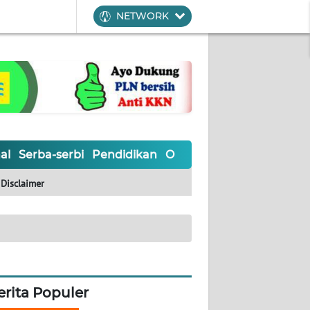
NETWORK
al
Serba-serbi
Pendidikan
Olahraga
Opini
Editoria
Disclaimer
erita Populer