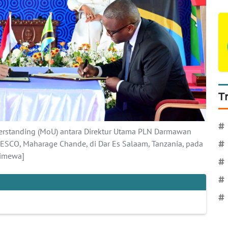
T
#
standing (MoU) antara Direktur Utama PLN Darmawan
ESCO, Maharage Chande, di Dar Es Salaam, Tanzania, pada
#
timewa]
#
#
#