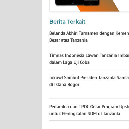
KALTARA
WN
Berita Terkait
KALSEL
Belanda Akhiri Turnamen dengan Keme
WN
Besar atas Tanzania
KALTIM
Timnas Indonesia Lawan Tanzania Imba
WN
dalam Laga Uji Coba
SULSEL
Jokowi Sambut Presiden Tanzania Sami
WN
di Istana Bogor
GORONTALO
WN
Pertamina dan TPDC Gelar Program Upski
SULUT
untuk Peningkatan SDM di Tanzania
WN
MALUKU