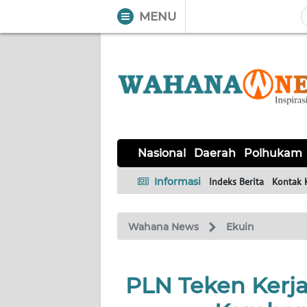
MENU
WAHANA
Tutup
TV
NASIONAL
DAERAH
POLHUKAM
KRIMINAL
EKUIN
SAINS-
KESEHATAN
INTERNASIONAL
Nasional
Daerah
Polhukam
TEKNO
Informasi
Indeks Berita
Kontak 
SERBA-
PENDIDIKAN
OLAHRAGA
OPINI
SERBI
Wahana News
Ekuin
EDITORIAL
PLN Teken Ker
Informasi