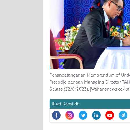
KARIR
DISCLAIMER
Wahana
News
Regional
WN
SUMUT
Penandatanganan Memorendum of Under
WN
Prasodjo dengan Managing Director TAN
JAKARTA
Selasa (22/8/2023). [Wahananews.co/Is
WN
Ikuti Kami di:
JABAR
WN
BANTEN