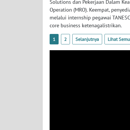
Solutions dan Pekerjaan Dalam Kea
BABEL
Operation (MRO). Keempat, penyedi
melalui internship pegawai TANESC
WN
SUMBAR
core business ketenagalistrikan.
1
2
Selanjutnya
Lihat Sem
WN
SUMSEL
WN
BENGKULU
WN
LAMPUNG
WN
JATENG
WN