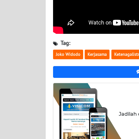
NUSANTARA
WN
JOGJA
WN
Tag:
JATIM
Joko Widodo
Kerjasama
Ketenagalist
WN
BALI
WN
KALBAR
WN
Jadilah
KALTENG
WN