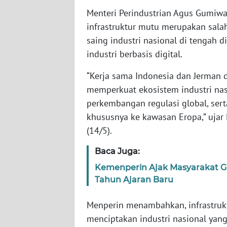
SERAMBI
Menteri Perindustrian Agus Gumiw
infrastruktur mutu merupakan sala
WN
saing industri nasional di tengah 
JAMBI
industri berbasis digital.
WN
“Kerja sama Indonesia dan Jerman d
SULTRA
memperkuat ekosistem industri nasi
perkembangan regulasi global, ser
WN
khususnya ke kawasan Eropa,” ujar
NTB
(14/5).
WN
Baca Juga:
SULTENG
Kemenperin Ajak Masyarakat Gu
Tahun Ajaran Baru
WN
SULBAR
Menperin menambahkan, infrastruk
menciptakan industri nasional yan
WN