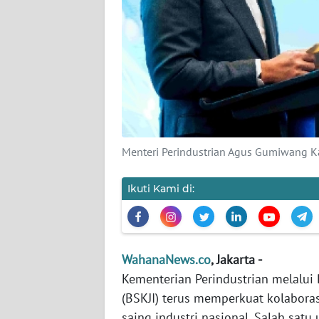
KARIR
DISCLAIMER
Wahana
News
Regional
WN
Menteri Perindustrian Agus Gumiwang 
SUMUT
Ikuti Kami di:
WN
JAKARTA
WN
WahanaNews.co
, Jakarta -
JABAR
Kementerian Perindustrian melalui 
(BSKJI) terus memperkuat kolabora
WN
saing industri nasional. Salah satu
BANTEN