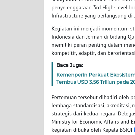
penyelenggaraan 3rd High-Level In
Infrastructure yang berlangsung di J
WN
NTT
Kegiatan ini menjadi momentum str
Indonesia dan Jerman di bidang Qual
WN
KEPRI
memiliki peran penting dalam men
kompetitif, adaptif, dan berorientas
WN
Baca Juga:
PAPUA
Kemenperin Perkuat Ekosistem I
Tembus USD 3,56 Triliun pada 2
WN
PAPUA
BARAT
Pertemuan tersebut dihadiri oleh p
lembaga standardisasi, akreditasi, m
WN
strategis dari kedua negara. Delega
RIAU
Ministry for Economic Affairs and 
kegiatan dibuka oleh Kepala BSKJI
WN