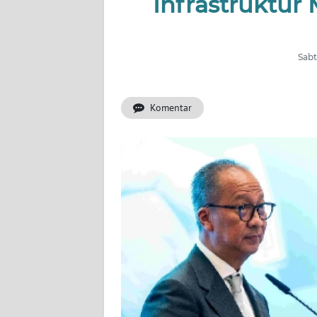
Infrastruktur 
INDEKS
BERITA
Sabt
KONTAK
KAMI
Komentar
INFO
IKLAN
TENTANG
KAMI
PEDOMAN
MEDIA
SIBER
REDAKSI