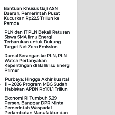
Bantuan Khusus Gaji ASN
Daerah, Pemerintah Pusat
Kucurkan Rp22,5 Triliun ke
Pemda
PLN dan IT PLN Bekali Ratusan
Siswa SMA Ilmu Energi
2
Terbarukan untuk Dukung
Target Net Zero Emission
Ramai Serangan ke PLN, PLN
Watch Pertanyakan
3
Kepentingan di Balik Isu Energi
Primer
Purbaya: Hingga Akhir kuartal
4
II – 2026 Program MBG Sudah
Habiskan APBN Rp101,1 Triliun
Ekonomi RI Tumbuh 5,29
Persen, Banggar DPR Minta
5
Pemerintah Waspadai
Perlambatan Manufaktur dan