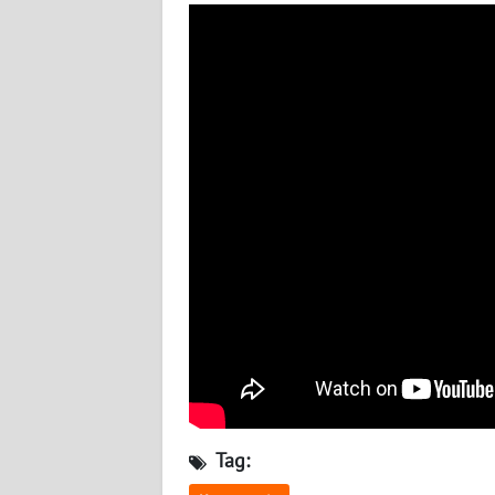
NUSANTARA
WN
JOGJA
WN
JATIM
WN
BALI
WN
KALBAR
WN
KALTENG
Tag:
WN