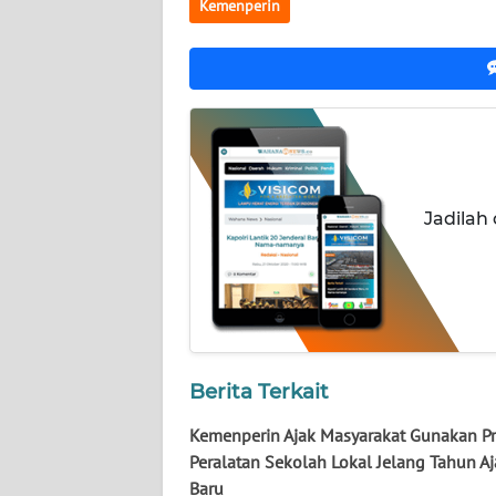
KALTARA
Kemenperin
WN
KALSEL
WN
KALTIM
Jadilah
WN
SULSEL
WN
GORONTALO
WN
Berita Terkait
SULUT
Kemenperin Ajak Masyarakat Gunakan P
Peralatan Sekolah Lokal Jelang Tahun Aj
WN
Baru
MALUKU