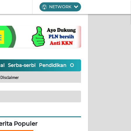
NETWORK
al
Serba-serbi
Pendidikan
Olahraga
Opini
Editoria
Disclaimer
erita Populer