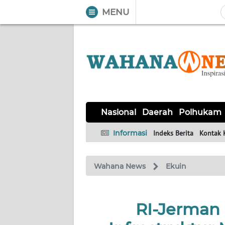
MENU
WAHANA
Tutup
TV
NASIONAL
DAERAH
POLHUKAM
KRIMINAL
EKUIN
SAINS-
KESEHATAN
INTERNASIONAL
Nasional
Daerah
Polhukam
TEKNO
Informasi
Indeks Berita
Kontak 
SERBA-
PENDIDIKAN
OLAHRAGA
OPINI
SERBI
Wahana News
Ekuin
EDITORIAL
RI-Jerman 
Informasi