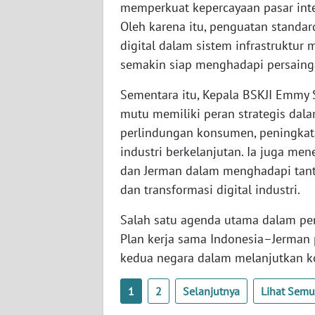
memperkuat kepercayaan pasar inte
BABEL
Oleh karena itu, penguatan standard
digital dalam sistem infrastruktur 
WN
SUMBAR
semakin siap menghadapi persaing
Sementara itu, Kepala BSKJI Emmy 
WN
SUMSEL
mutu memiliki peran strategis dal
perlindungan konsumen, peningkatan
WN
industri berkelanjutan. Ia juga me
BENGKULU
dan Jerman dalam menghadapi tanta
dan transformasi digital industri.
WN
LAMPUNG
Salah satu agenda utama dalam pe
Plan kerja sama Indonesia–Jerman
WN
kedua negara dalam melanjutkan kol
JATENG
1
2
Selanjutnya
Lihat Sem
WN