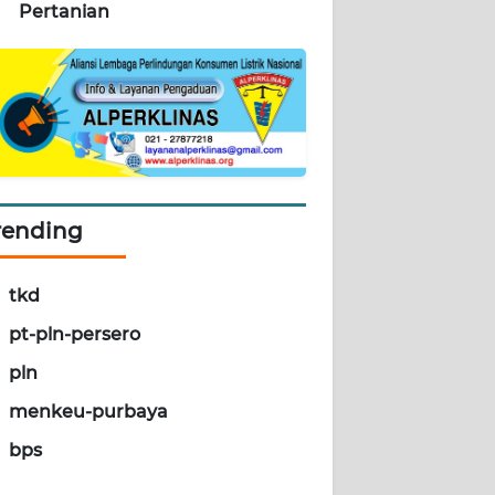
Pertanian
rending
tkd
pt-pln-persero
pln
menkeu-purbaya
bps