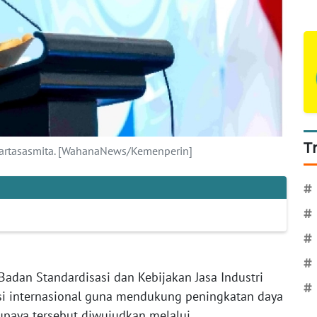
T
Kartasasmita. [WahanaNews/Kemenperin]
#
#
#
#
Badan Standardisasi dan Kebijakan Jasa Industri
#
si internasional guna mendukung peningkatan daya
 upaya tersebut diwujudkan melalui